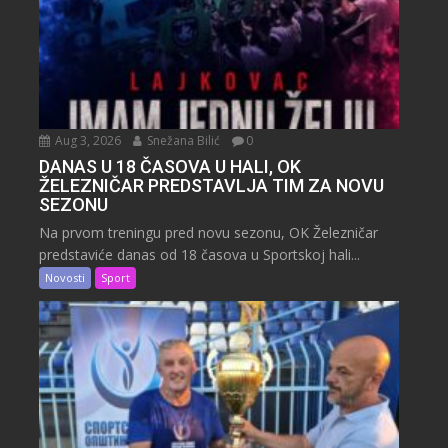
Aug 3, 2026
Snežana Bilić
0
DANAS U 18 ČASOVA U HALI, OK
ŽELEZNIČAR PREDSTAVLJA TIM ZA NOVU
SEZONU
Na prvom treningu pred novu sezonu, OK Železničar
predstaviće danas od 18 časova u Sportskoj hali...
Novosti
Sport