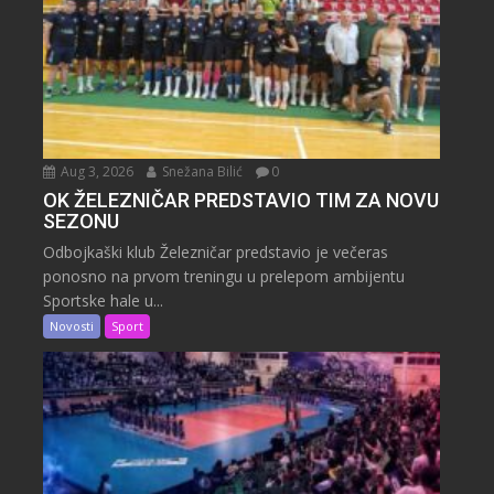
Aug 3, 2026
Snežana Bilić
0
OK ŽELEZNIČAR PREDSTAVIO TIM ZA NOVU
SEZONU
Odbojkaški klub Železničar predstavio je večeras
ponosno na prvom treningu u prelepom ambijentu
Sportske hale u...
Novosti
Sport