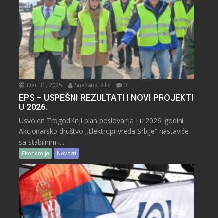
Dec 31, 2025
Snežana Bilić
0
EPS – USPEŠNI REZULTATI I NOVI PROJEKTI
U 2026.
Usvojen Trogodišnji plan poslovanja I u 2026. godini
Akcionarsko društvo „Elektroprivreda Srbije“ nastaviće
sa stabilnim i...
Ekonomija
Novosti