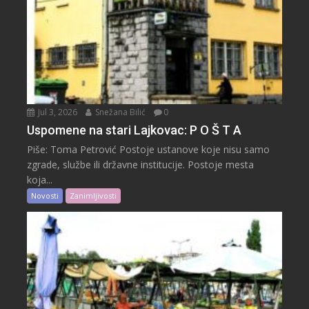
Jul 3, 2026
Snežana Bilić
0
Uspomene na stari Lajkovac: P O Š T A
Piše: Toma Petrović Postoje ustanove koje nisu samo
zgrade, službe ili državne institucije. Postoje mesta
koja...
Novosti
Zanimljivosti