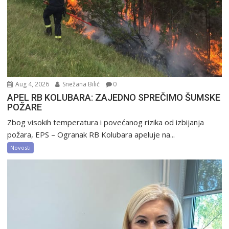
Aug 4, 2026
Snežana Bilić
0
APEL RB KOLUBARA: ZAJEDNO SPREČIMO ŠUMSKE
POŽARE
Zbog visokih temperatura i povećanog rizika od izbijanja
požara, EPS – Ogranak RB Kolubara apeluje na...
Novosti