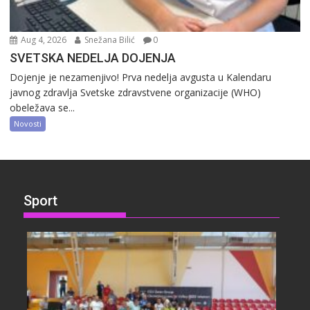
Aug 4, 2026
Snežana Bilić
0
SVETSKA NEDELJA DOJENJA
Dojenje je nezamenjivo! Prva nedelja avgusta u Kalendaru
javnog zdravlja Svetske zdravstvene organizacije (WHO)
obeležava se...
Novosti
Sport