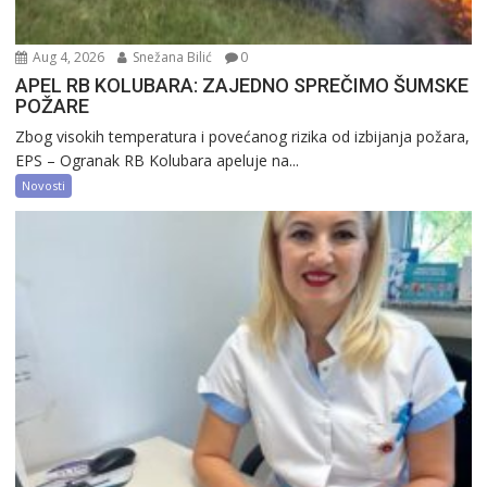
Aug 4, 2026
Snežana Bilić
0
APEL RB KOLUBARA: ZAJEDNO SPREČIMO ŠUMSKE
POŽARE
Zbog visokih temperatura i povećanog rizika od izbijanja požara,
EPS – Ogranak RB Kolubara apeluje na...
Novosti