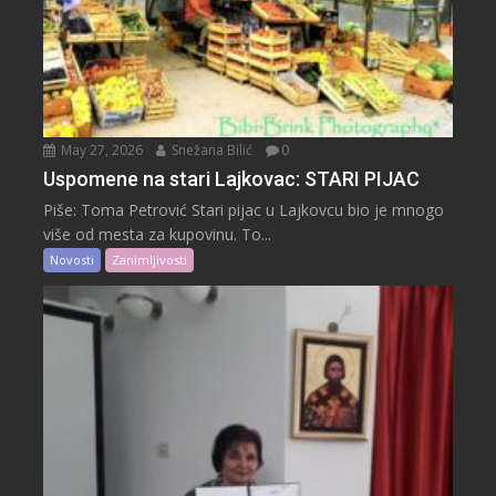
May 27, 2026
Snežana Bilić
0
Uspomene na stari Lajkovac: STARI PIJAC
Piše: Toma Petrović Stari pijac u Lajkovcu bio je mnogo
više od mesta za kupovinu. To...
Novosti
Zanimljivosti