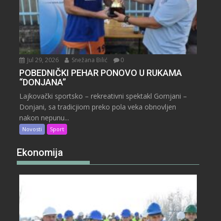
Jul 29, 2026
Snežana Bilić
0
POBEDNIČKI PEHAR PONOVO U RUKAMA
“DONJANA”
Lajkovački sportsko – rekreativni spektakl Gornjani –
Donjani, sa tradicjiom preko pola veka obnovljen
nakon nepunu...
Novosti
Sport
Ekonomija