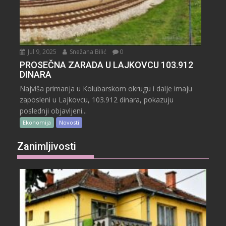
Jul 9, 2025
Snežana Bilić
0
PROSEČNA ZARADA U LAJKOVCU 103.912
DINARA
Najviša primanja u Kolubarskom okrugu i dalje imaju
zaposleni u Lajkovcu, 103.912 dinara, pokazuju
poslednji objavljeni...
Ekonomija
Novosti
Zanimljivosti