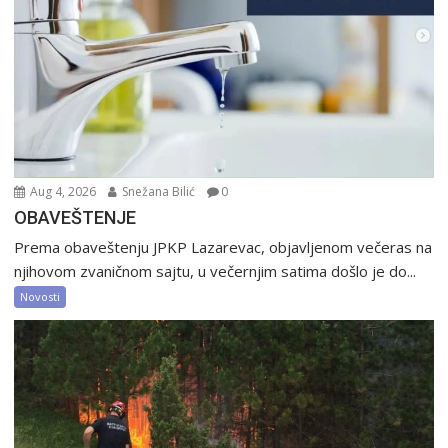
Aug 4, 2026
Snežana Bilić
0
OBAVEŠTENJE
Prema obaveštenju JPKP Lazarevac, objavljenom večeras na
njihovom zvaničnom sajtu, u večernjim satima došlo je do...
Novosti