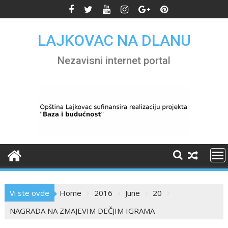
Skip
to
content
LAJKOVAC NA DLANU
Nezavisni internet portal
Vi ste ovde
Home
2016
June
20
NAGRADA NA ZMAJEVIM DEČJIM IGRAMA