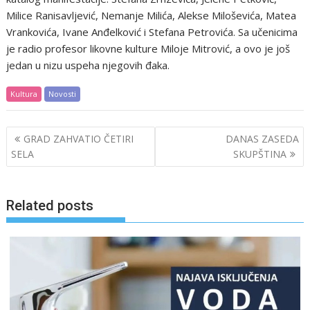
Milice Ranisavljević, Nemanje Milića, Alekse Miloševića, Matea
Vrankovića, Ivane Anđelković i Stefana Petrovića. Sa učenicima
je radio profesor likovne kulture Miloje Mitrović, a ovo je još
jedan u nizu uspeha njegovih đaka.
Kultura
Novosti
Post
GRAD ZAHVATIO ČETIRI
DANAS ZASEDA
navigation
SELA
SKUPŠTINA
Related posts