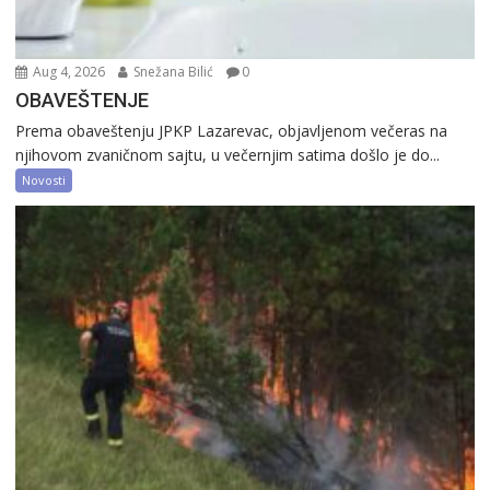
Aug 4, 2026
Snežana Bilić
0
OBAVEŠTENJE
Prema obaveštenju JPKP Lazarevac, objavljenom večeras na
njihovom zvaničnom sajtu, u večernjim satima došlo je do...
Novosti