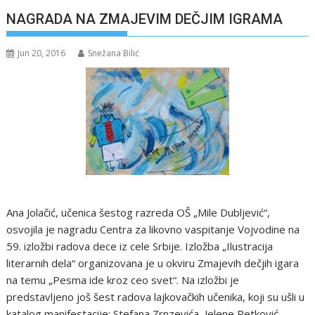
NAGRADA NA ZMAJEVIM DEČJIM IGRAMA
Jun 20, 2016
Snežana Bilić
Ana Jolačić, učenica šestog razreda OŠ „Mile Dubljević“,
osvojila je nagradu Centra za likovno vaspitanje Vojvodine na
59. izložbi radova dece iz cele Srbije. Izložba „Ilustracija
literarnih dela“ organizovana je u okviru Zmajevih dečjih igara
na temu „Pesma ide kroz ceo svet“. Na izložbi je
predstavljeno još šest radova lajkovačkih učenika, koji su ušli u
katalog manifestacije: Stefana Zrnzevića, Jelene Petković,