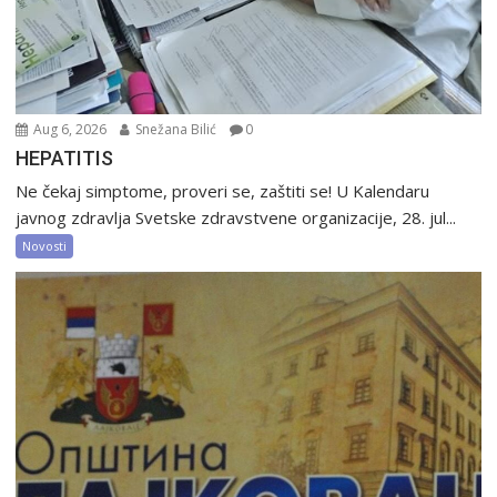
Aug 6, 2026
Snežana Bilić
0
HEPATITIS
Ne čekaj simptome, proveri se, zaštiti se! U Kalendaru
javnog zdravlja Svetske zdravstvene organizacije, 28. jul...
Novosti