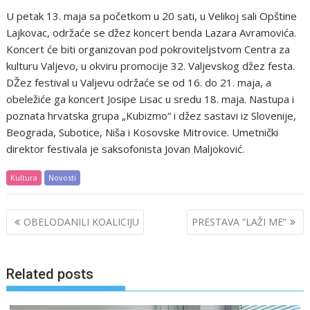
U petak 13. maja sa početkom u 20 sati, u Velikoj sali Opštine
Lajkovac, održaće se džez koncert benda Lazara Avramovića.
Koncert će biti organizovan pod pokroviteljstvom Centra za
kulturu Valjevo, u okviru promocije 32. Valjevskog džez festa.
DŽez festival u Valjevu održaće se od 16. do 21. maja, a
obeležiće ga koncert Josipe Lisac u sredu 18. maja. Nastupa i
poznata hrvatska grupa „Kubizmo“ i džez sastavi iz Slovenije,
Beograda, Subotice, Niša i Kosovske Mitrovice. Umetnički
direktor festivala je saksofonista Jovan Maljoković.
Kultura
Novosti
Post
OBELODANILI KOALICIJU
PRESTAVA “LAŽI ME”
navigation
Related posts