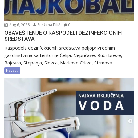
Aug 6, 2026
Snežana Bilić
0
OBAVEŠTENJE O RASPODELI DEZINFEKCIONIH
SREDSTAVA
Raspodela dezinfekcionih sredstava poljoprivrednim
gazdinstvima sa teritorije Ćelija, Nepričave, Rubribreze,
Bajevca, Stepanja, Slovca, Markove Crkve, Strmova...
Novosti