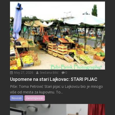
May 27, 2026
Snežana Bilić
0
Uspomene na stari Lajkovac: STARI PIJAC
Piše: Toma Petrović Stari pijac u Lajkovcu bio je mnogo
više od mesta za kupovinu. To...
Novosti
Zanimljivosti