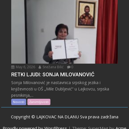
May 6, 2026
Snežana Bilić
0
RETKI LJUDI: SONJA MILOVANOVIĆ
Sonja Milovanović je nastavnica srpskog jezika i
književnosti u OŠ „Mile Dubljević“ u Lajkovcu, srpska
pesnikinja,...
Novosti
Zanimljivosti
Copyright © LAJKOVAC NA DLANU Sva prava zadržana
Proudly powered by WordPress
|
Theme: SuperMag by
Acme