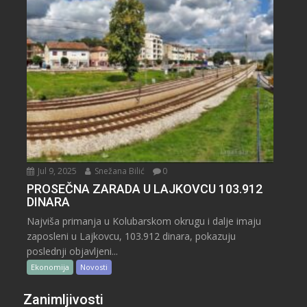
Jul 9, 2025
Snežana Bilić
0
PROSEČNA ZARADA U LAJKOVCU 103.912
DINARA
Najviša primanja u Kolubarskom okrugu i dalje imaju
zaposleni u Lajkovcu, 103.912 dinara, pokazuju
poslednji objavljeni...
Ekonomija
Novosti
Zanimljivosti