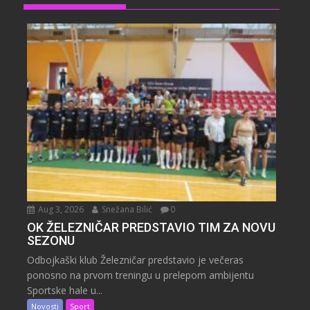
Aug 3, 2026
Snežana Bilić
0
OK ŽELEZNIČAR PREDSTAVIO TIM ZA NOVU
SEZONU
Odbojkaški klub Železničar predstavio je večeras
ponosno na prvom treningu u prelepom ambijentu
Sportske hale u...
Novosti
Sport