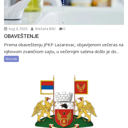
Aug 4, 2026
Snežana Bilić
0
OBAVEŠTENJE
Prema obaveštenju JPKP Lazarevac, objavljenom večeras na
njihovom zvaničnom sajtu, u večernjim satima došlo je do...
Novosti