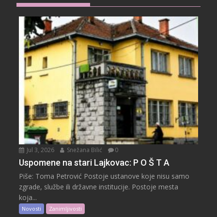
Jul 3, 2026
Snežana Bilić
0
Uspomene na stari Lajkovac: P O Š T A
Piše: Toma Petrović Postoje ustanove koje nisu samo
zgrade, službe ili državne institucije. Postoje mesta
koja...
Novosti
Zanimljivosti