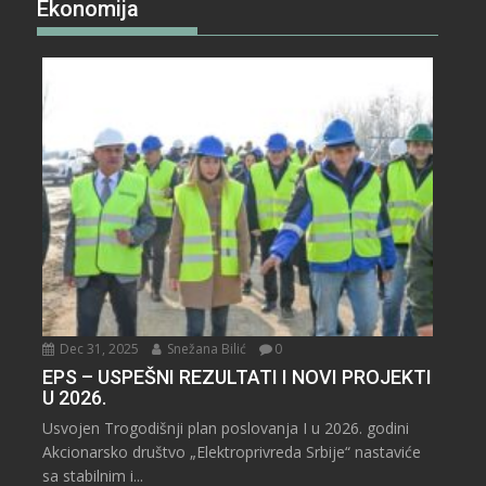
Ekonomija
Dec 31, 2025
Snežana Bilić
0
EPS – USPEŠNI REZULTATI I NOVI PROJEKTI
U 2026.
Usvojen Trogodišnji plan poslovanja I u 2026. godini
Akcionarsko društvo „Elektroprivreda Srbije“ nastaviće
sa stabilnim i...