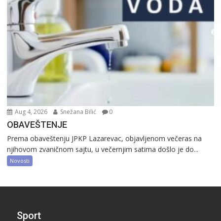
Aug 4, 2026
Snežana Bilić
0
OBAVEŠTENJE
Prema obaveštenju JPKP Lazarevac, objavljenom večeras na
njihovom zvaničnom sajtu, u večernjim satima došlo je do...
Novosti
Sport