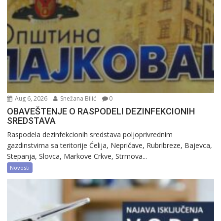
Aug 6, 2026
Snežana Bilić
0
OBAVEŠTENJE O RASPODELI DEZINFEKCIONIH
SREDSTAVA
Raspodela dezinfekcionih sredstava poljoprivrednim
gazdinstvima sa teritorije Ćelija, Nepričave, Rubribreze, Bajevca,
Stepanja, Slovca, Markove Crkve, Strmova...
Novosti