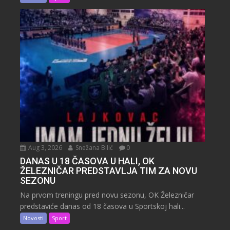
Aug 3, 2026
Snežana Bilić
0
DANAS U 18 ČASOVA U HALI, OK
ŽELEZNIČAR PREDSTAVLJA TIM ZA NOVU
SEZONU
Na prvom treningu pred novu sezonu, OK Železničar
predstaviće danas od 18 časova u Sportskoj hali...
Novosti
Sport