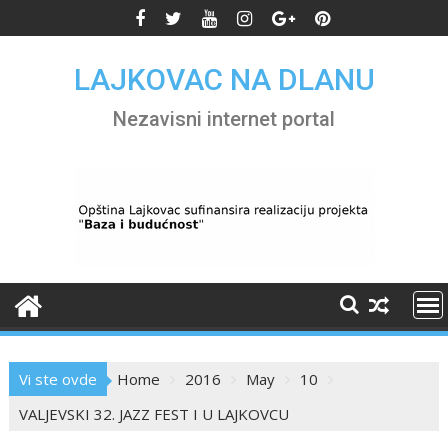
Skip
to
content
LAJKOVAC NA DLANU
Nezavisni internet portal
Vi ste ovde
Home
2016
May
10
VALJEVSKI 32. JAZZ FEST I U LAJKOVCU