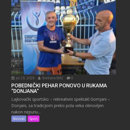
Jul 29, 2026
Snežana Bilić
0
POBEDNIČKI PEHAR PONOVO U RUKAMA
“DONJANA”
Lajkovački sportsko – rekreativni spektakl Gornjani –
Donjani, sa tradicjiom preko pola veka obnovljen
nakon nepunu...
Novosti
Sport