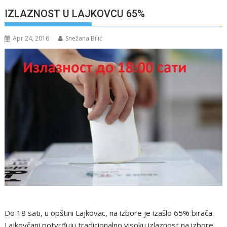
IZLAZNOST U LAJKOVCU 65%
Apr 24, 2016
Snežana Bilić
Do 18 sati, u opštini Lajkovac, na izbore je izašlo 65% birača.
Lajkovčani potvrđuju tradicionalno visoku izlaznost na izbore.