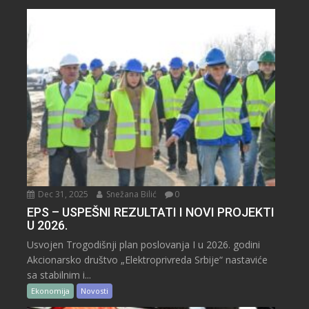
Dec 31, 2025
Snežana Bilić
0
EPS – USPEŠNI REZULTATI I NOVI PROJEKTI
U 2026.
Usvojen Trogodišnji plan poslovanja I u 2026. godini
Akcionarsko društvo „Elektroprivreda Srbije“ nastaviće
sa stabilnim i...
Ekonomija
Novosti