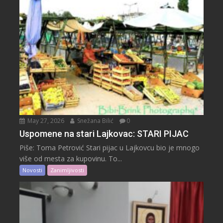
May 27, 2026
Snežana Bilić
0
Uspomene na stari Lajkovac: STARI PIJAC
Piše: Toma Petrović Stari pijac u Lajkovcu bio je mnogo
više od mesta za kupovinu. To...
Novosti
Zanimljivosti