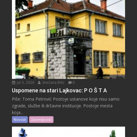
Jul 3, 2026
Snežana Bilić
0
Uspomene na stari Lajkovac: P O Š T A
Piše: Toma Petrović Postoje ustanove koje nisu samo
zgrade, službe ili državne institucije. Postoje mesta
koja...
Novosti
Zanimljivosti