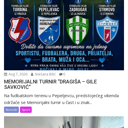
Aug 7, 2026
Snežana Bilić
0
MEMORIJALNI TURNIR “DRAGIŠA – GILE
SAVKOVIĆ”
Na fudbalskom terenu u Pepeljevcu, predstojećeg vikenda
održaće se Memorijalni turnir u čast i u znak...
Novosti
Sport