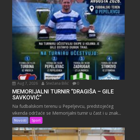
Aug 7, 2026
Snežana Bilić
0
MEMORIJALNI TURNIR “DRAGIŠA – GILE
SAVKOVIĆ”
Na fudbalskom terenu u Pepeljevcu, predstojećeg
vikenda održaće se Memorijalni turnir u čast i u znak...
Novosti
Sport