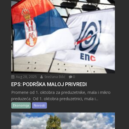
Aug 28, 2025
Snežana Bilić
0
EPS: PODRŠKA MALOJ PRIVREDI
Promene od 1. oktobra za preduzetnike, mala i mikro
preduzeća Od 1. oktobra preduzetnici, mala i...
Ekonomija
Novosti