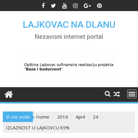
Skip
to
content
LAJKOVAC NA DLANU
Nezavisni internet portal
Vi ste ovde
Home
2016
April
24
IZLAZNOST U LAJKOVCU 65%