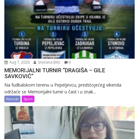
Aug 7, 2026
Snežana Bilić
0
MEMORIJALNI TURNIR “DRAGIŠA – GILE
SAVKOVIĆ”
Na fudbalskom terenu u Pepeljevcu, predstojećeg vikenda
održaće se Memorijalni turnir u čast i u znak...
Novosti
Sport