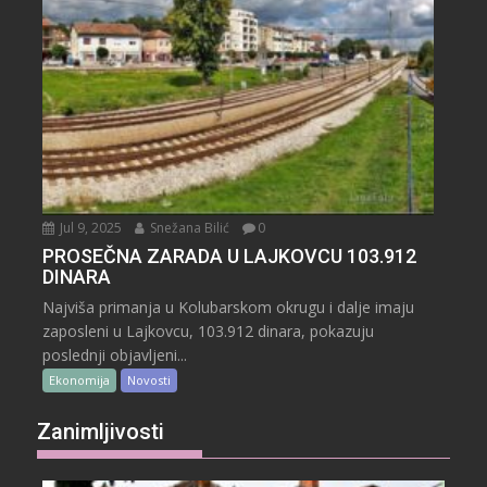
Jul 9, 2025
Snežana Bilić
0
PROSEČNA ZARADA U LAJKOVCU 103.912
DINARA
Najviša primanja u Kolubarskom okrugu i dalje imaju
zaposleni u Lajkovcu, 103.912 dinara, pokazuju
poslednji objavljeni...
Ekonomija
Novosti
Zanimljivosti