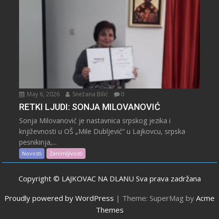
May 6, 2026
Snežana Bilić
0
RETKI LJUDI: SONJA MILOVANOVIĆ
Sonja Milovanović je nastavnica srpskog jezika i
književnosti u OŠ „Mile Dubljević“ u Lajkovcu, srpska
pesnikinja,...
Novosti
Zanimljivosti
Copyright © LAJKOVAC NA DLANU Sva prava zadržana
Proudly powered by WordPress
|
Theme: SuperMag by
Acme
Themes