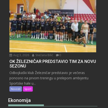
Aug 3, 2026
Snežana Bilić
0
OK ŽELEZNIČAR PREDSTAVIO TIM ZA NOVU
SEZONU
Odbojkaški klub Železničar predstavio je večeras
ponosno na prvom treningu u prelepom ambijentu
Sportske hale u...
Novosti
Sport
Ekonomija