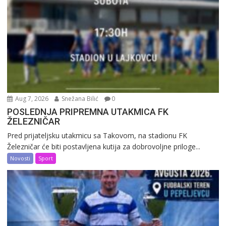
Aug 7, 2026
Snežana Bilić
0
POSLEDNJA PRIPREMNA UTAKMICA FK
ŽELEZNIČAR
Pred prijateljsku utakmicu sa Takovom, na stadionu FK
Železničar će biti postavljena kutija za dobrovoljne priloge...
Novosti
Sport