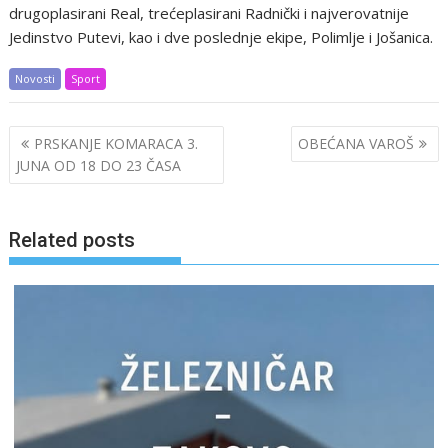
drugoplasirani Real, trećeplasirani Radnički i najverovatnije
Jedinstvo Putevi, kao i dve poslednje ekipe, Polimlje i Jošanica.
Novosti
Sport
Post
PRSKANJE KOMARACA 3.
OBEĆANA VAROŠ
navigation
JUNA OD 18 DO 23 ČASA
Related posts