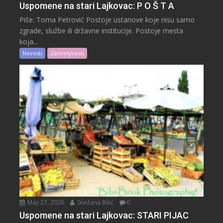
Uspomene na stari Lajkovac: P O Š T A
Piše: Toma Petrović Postoje ustanove koje nisu samo
zgrade, službe ili državne institucije. Postoje mesta
koja...
Novosti
Zanimljivosti
May 27, 2026
Snežana Bilić
0
Uspomene na stari Lajkovac: STARI PIJAC