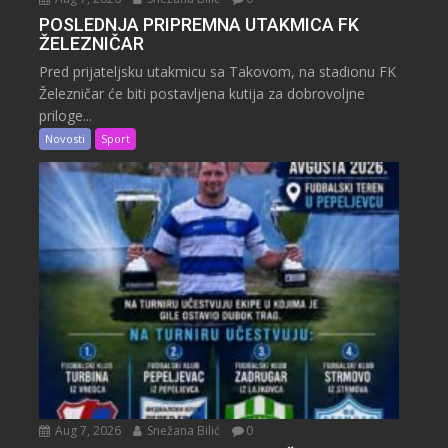
POSLEDNJA PRIPREMNA UTAKMICA FK
ŽELEZNIČAR
Pred prijateljsku utakmicu sa Takovom, na stadionu FK
Železničar će biti postavljena kutija za dobrovoljne
priloge...
Novosti
Sport
Aug 7, 2026
Snežana Bilić
0