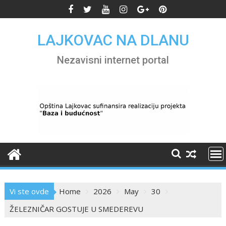
Skip
to
content
LAJKOVAC NA DLANU
Nezavisni internet portal
Vi ste ovde
Home
2026
May
30
ŽELEZNIČAR GOSTUJE U SMEDEREVU