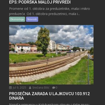
EPS: PODRŠKA MALOJ PRIVREDI
Promene od 1. oktobra za preduzetnike, mala i mikro
preduzeća Od 1. oktobra preduzetnici, mala i...
Ekonomija
Novosti
Jul 9, 2025
Snežana Bilić
0
PROSEČNA ZARADA U LAJKOVCU 103.912
DINARA
Najviša primanja u Kolubarskom okrugu i dalje imaju