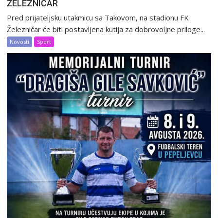
ŽELEZNIČAR
Pred prijateljsku utakmicu sa Takovom, na stadionu FK
Železničar će biti postavljena kutija za dobrovoljne priloge...
Novosti
Sport