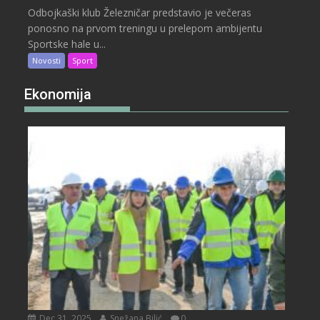
Odbojkaški klub Železničar predstavio je večeras
ponosno na prvom treningu u prelepom ambijentu
Sportske hale u...
Novosti
Sport
Ekonomija
Dec 31, 2025
Snežana Bilić
0