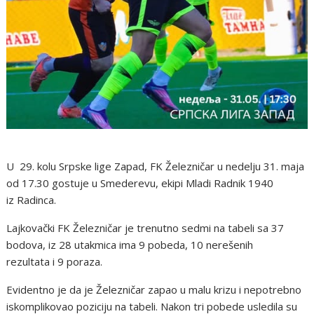
U 29. kolu Srpske lige Zapad, FK Železničar u nedelju 31. maja
od 17.30 gostuje u Smederevu, ekipi Mladi Radnik 1940
iz Radinca.
Lajkovački FK Železničar je trenutno sedmi na tabeli sa 37
bodova, iz 28 utakmica ima 9 pobeda, 10 nerešenih
rezultata i 9 poraza.
Evidentno je da je Železničar zapao u malu krizu i nepotrebno
iskomplikovao poziciju na tabeli. Nakon tri pobede usledila su