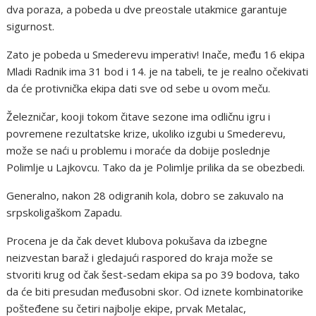
dva poraza, a pobeda u dve preostale utakmice garantuje
sigurnost.
Zato je pobeda u Smederevu imperativ! Inače, među 16 ekipa
Mladi Radnik ima 31 bod i 14. je na tabeli, te je realno očekivati
da će protivnička ekipa dati sve od sebe u ovom meču.
Železničar, kooji tokom čitave sezone ima odličnu igru i
povremene rezultatske krize, ukoliko izgubi u Smederevu,
može se naći u problemu i moraće da dobije poslednje
Polimlje u Lajkovcu. Tako da je Polimlje prilika da se obezbedi.
Generalno, nakon 28 odigranih kola, dobro se zakuvalo na
srpskoligaškom Zapadu.
Procena je da čak devet klubova pokušava da izbegne
neizvestan baraž i gledajući raspored do kraja može se
stvoriti krug od čak šest-sedam ekipa sa po 39 bodova, tako
da će biti presudan međusobni skor. Od iznete kombinatorike
pošteđene su četiri najbolje ekipe, prvak Metalac,