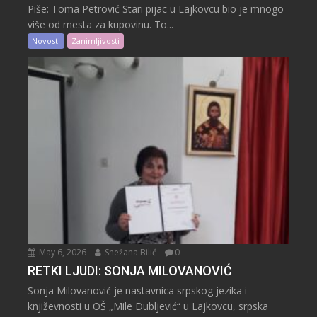
Piše: Toma Petrović Stari pijac u Lajkovcu bio je mnogo
više od mesta za kupovinu. To...
Novosti
Zanimljivosti
May 6, 2026
Snežana Bilić
0
RETKI LJUDI: SONJA MILOVANOVIĆ
Sonja Milovanović je nastavnica srpskog jezika i
književnosti u OŠ „Mile Dubljević“ u Lajkovcu, srpska