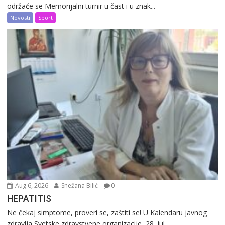
održaće se Memorijalni turnir u čast i u znak...
Novosti
Sport
Aug 6, 2026
Snežana Bilić
0
HEPATITIS
Ne čekaj simptome, proveri se, zaštiti se! U Kalendaru javnog
zdravlja Svetske zdravstvene organizacije, 28. jul...