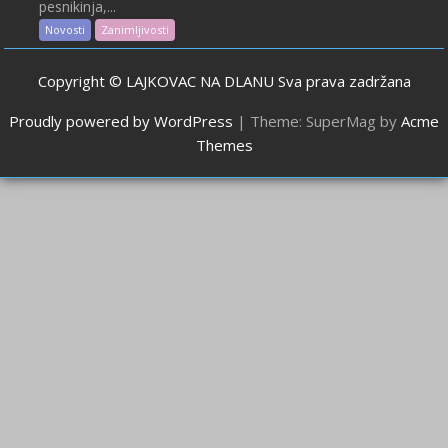
pesnikinja,...
Novosti
Zanimljivosti
Copyright © LAJKOVAC NA DLANU Sva prava zadržana
Proudly powered by WordPress
|
Theme: SuperMag by
Acme
Themes