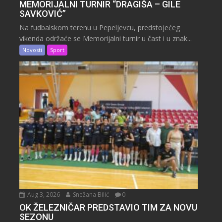
MEMORIJALNI TURNIR “DRAGIŠA – GILE
SAVKOVIĆ”
Na fudbalskom terenu u Pepeljevcu, predstojećeg
vikenda održaće se Memorijalni turnir u čast i u znak...
Novosti
Sport
Aug 3, 2026
Snežana Bilić
0
OK ŽELEZNIČAR PREDSTAVIO TIM ZA NOVU
SEZONU