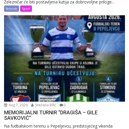
Železničar će biti postavljena kutija za dobrovoljne priloge...
Novosti
Sport
Aug 7, 2026
Snežana Bilić
0
MEMORIJALNI TURNIR “DRAGIŠA – GILE
SAVKOVIĆ”
Na fudbalskom terenu u Pepeljevcu, predstojećeg vikenda