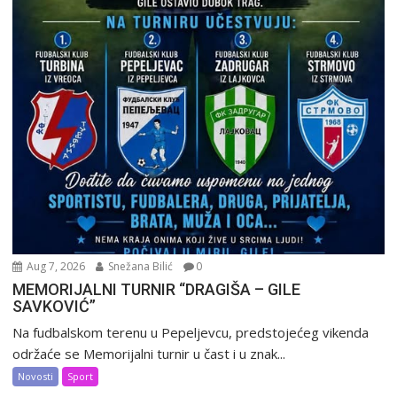
Aug 7, 2026
Snežana Bilić
0
MEMORIJALNI TURNIR “DRAGIŠA – GILE
SAVKOVIĆ”
Na fudbalskom terenu u Pepeljevcu, predstojećeg vikenda
održaće se Memorijalni turnir u čast i u znak...
Novosti
Sport