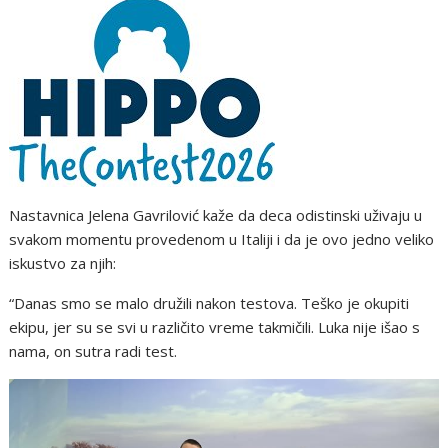
Nastavnica Jelena Gavrilović kaže da deca odistinski uživaju u
svakom momentu provedenom u Italiji i da je ovo jedno veliko
iskustvo za njih:
“Danas smo se malo družili nakon testova. Teško je okupiti
ekipu, jer su se svi u različito vreme takmičili. Luka nije išao s
nama, on sutra radi test.