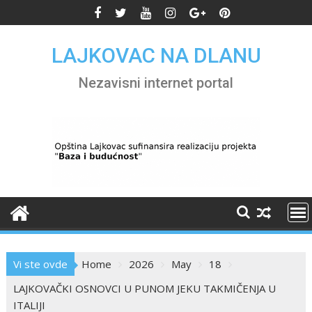
Skip
to
content
LAJKOVAC NA DLANU
Nezavisni internet portal
Vi ste ovde
Home
2026
May
18
LAJKOVAČKI OSNOVCI U PUNOM JEKU TAKMIČENJA U
ITALIJI