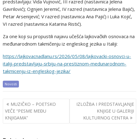
predstavljaju: Vida Vujnović, III razred (nastavnica Jelena
Gavrilović); Ognjen Jeremić, IV razred (nastavnica Jelena Bajić),
Petar Arsenijević; V razred (nastavnica Ana Pajić) i Luka Kojić,
VI razred (nastavnica Katarina Ristić).
Za one koji su propustili najavu učešća lajkovačkih osnovaca na
međunarodnom takmičenju iz engleskog jezika u Italiji:
https://lajkovacnadlanu.rs/2026/05/08/lajkovacki-osnovci-u-
italiji-predstavljaju-srbiju-na-prestiznom-medunarodnom-
takmicenju-iz-engleskog-jezika/
Novosti
Post
MUZIČKO – POETSKO
IZLOŽBA I PREDSTAVLJANJE
navigation
VEČE “PESME MEĐU
KNJIGE U GALERIJI
KNJIGAMA”
KULTURNOG CENTRA