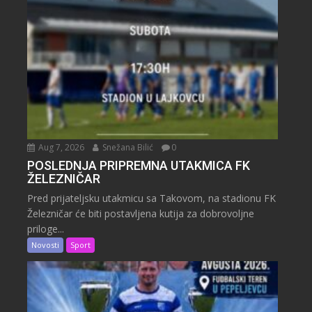
Aug 7, 2026
Snežana Bilić
0
POSLEDNJA PRIPREMNA UTAKMICA FK
ŽELEZNIČAR
Pred prijateljsku utakmicu sa Takovom, na stadionu FK
Železničar će biti postavljena kutija za dobrovoljne
priloge...
Novosti
Sport