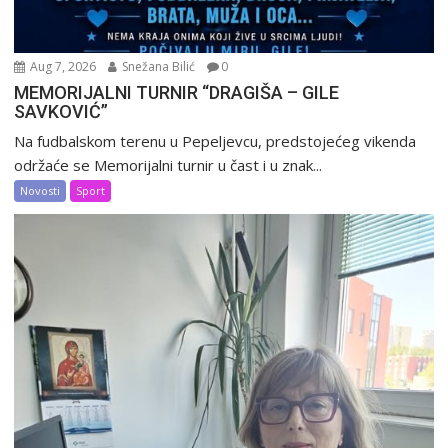
Aug 7, 2026
Snežana Bilić
0
MEMORIJALNI TURNIR “DRAGIŠA – GILE
SAVKOVIĆ”
Na fudbalskom terenu u Pepeljevcu, predstojećeg vikenda
održaće se Memorijalni turnir u čast i u znak...
Novosti
Sport