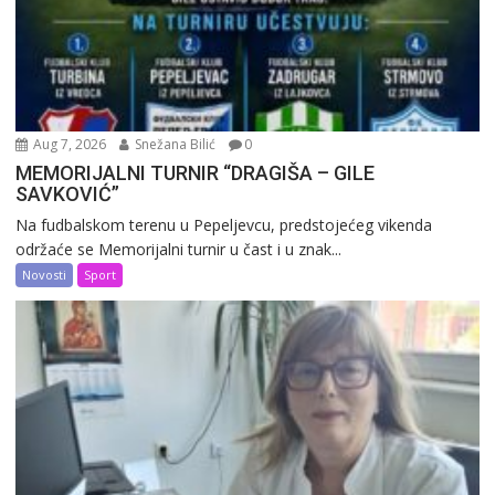
Aug 7, 2026
Snežana Bilić
0
MEMORIJALNI TURNIR “DRAGIŠA – GILE
SAVKOVIĆ”
Na fudbalskom terenu u Pepeljevcu, predstojećeg vikenda
održaće se Memorijalni turnir u čast i u znak...
Novosti
Sport