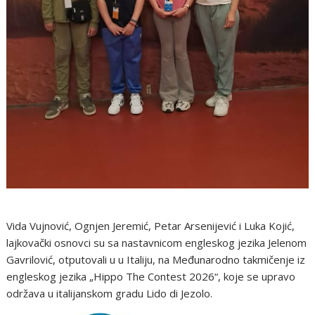
Vida Vujnović, Ognjen Jeremić, Petar Arsenijević i Luka Kojić,
lajkovački osnovci su sa nastavnicom engleskog jezika Jelenom
Gavrilović, otputovali u u Italiju, na Međunarodno takmičenje iz
engleskog jezika „Hippo The Contest 2026“, koje se upravo
održava u italijanskom gradu Lido di Jezolo.