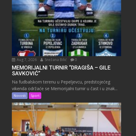
Aug 7, 2026
Snežana Bilić
0
MEMORIJALNI TURNIR “DRAGIŠA – GILE
SAVKOVIĆ”
Na fudbalskom terenu u Pepeljevcu, predstojećeg
vikenda održaće se Memorijalni turnir u čast i u znak...
Novosti
Sport