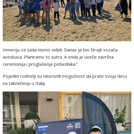
Veneciju za sada nismo videli. Danas je bio štrajk vozača
autobusa. Planiramo to sutra. A onda je uveče završna
ceremonija i proglašenje pobednika.”
Pojedini roditelji su iskoristili mogućnost da prate svoju decu
na takmičenju u Italiji.