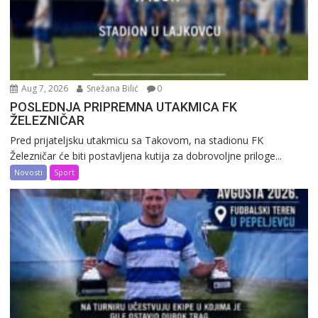
Aug 7, 2026
Snežana Bilić
0
POSLEDNJA PRIPREMNA UTAKMICA FK
ŽELEZNIČAR
Pred prijateljsku utakmicu sa Takovom, na stadionu FK
Železničar će biti postavljena kutija za dobrovoljne priloge...
Novosti
Sport