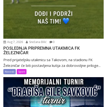
Aug 7, 2026
Snežana Bilić
0
POSLEDNJA PRIPREMNA UTAKMICA FK
ŽELEZNIČAR
Pred prijateljsku utakmicu sa Takovom, na stadionu FK
Železničar će biti postavljena kutija za dobrovoljne priloge...
Novosti
Sport