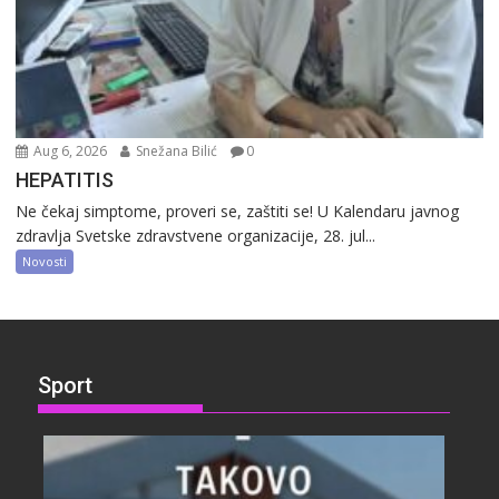
Aug 6, 2026
Snežana Bilić
0
HEPATITIS
Ne čekaj simptome, proveri se, zaštiti se! U Kalendaru javnog
zdravlja Svetske zdravstvene organizacije, 28. jul...
Novosti
Sport