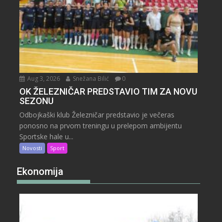
Aug 3, 2026
Snežana Bilić
0
OK ŽELEZNIČAR PREDSTAVIO TIM ZA NOVU
SEZONU
Odbojkaški klub Železničar predstavio je večeras
ponosno na prvom treningu u prelepom ambijentu
Sportske hale u...
Novosti
Sport
Ekonomija