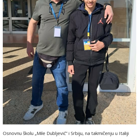
Osnovnu školu „Mile Dubljević” i Srbiju, na takmičenju u Italiji