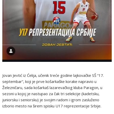
Jovan Jevtić iz Ćelija, učenik treće godine lajkovačke SŠ “17.
septembar”, koji je prve košarkaške korake napravio u
Železničaru, sada košarkaš lazarevačkog kluba Paragon, u
sezoni u kojoj je nastupao za čak tri selekcije (kadetsku,
juniorsku i seniorsku) je svojim radom i igrom zasluženo
izborio mesto na širem spisku U17 reprezentacije Srbije.