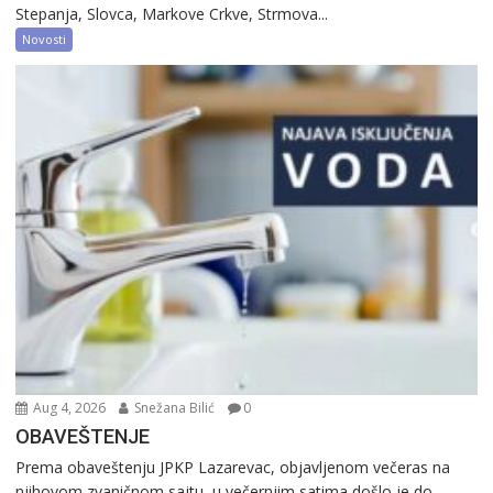
Stepanja, Slovca, Markove Crkve, Strmova...
Novosti
Aug 4, 2026
Snežana Bilić
0
OBAVEŠTENJE
Prema obaveštenju JPKP Lazarevac, objavljenom večeras na
njihovom zvaničnom sajtu, u večernjim satima došlo je do...