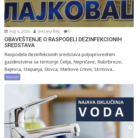
Aug 6, 2026
Snežana Bilić
0
OBAVEŠTENJE O RASPODELI DEZINFEKCIONIH
SREDSTAVA
Raspodela dezinfekcionih sredstava poljoprivrednim
gazdinstvima sa teritorije Ćelija, Nepričave, Rubribreze,
Bajevca, Stepanja, Slovca, Markove Crkve, Strmova...
Novosti