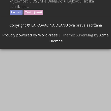
književnosti u OŠ „Mile Dubljević“ u Lajkovcu, srpska
pesnikinja,...
Novosti
Zanimljivosti
Copyright © LAJKOVAC NA DLANU Sva prava zadržana
Proudly powered by WordPress
|
Theme: SuperMag by
Acme
Themes