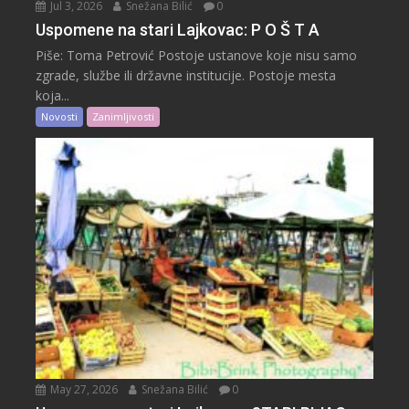
Jul 3, 2026
Snežana Bilić
0
Uspomene na stari Lajkovac: P O Š T A
Piše: Toma Petrović Postoje ustanove koje nisu samo
zgrade, službe ili državne institucije. Postoje mesta
koja...
Novosti
Zanimljivosti
May 27, 2026
Snežana Bilić
0