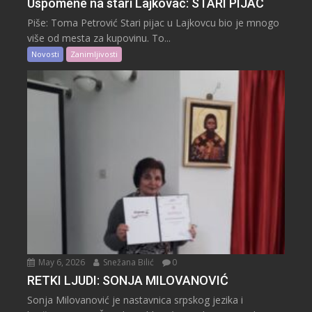
Uspomene na stari Lajkovac: STARI PIJAC
Piše: Toma Petrović Stari pijac u Lajkovcu bio je mnogo
više od mesta za kupovinu. To...
Novosti
Zanimljivosti
May 6, 2026
Snežana Bilić
0
RETKI LJUDI: SONJA MILOVANOVIĆ
Sonja Milovanović je nastavnica srpskog jezika i