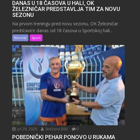
DANAS U 18 ČASOVA U HALI, OK
ŽELEZNIČAR PREDSTAVLJA TIM ZA NOVU
SEZONU
Na prvom treningu pred novu sezonu, OK Železničar
predstaviće danas od 18 časova u Sportskoj hali...
Novosti
Sport
Jul 29, 2026
Snežana Bilić
0
POBEDNIČKI PEHAR PONOVO U RUKAMA