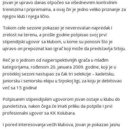
Jovan je upravo danas otpočeo sa višednevnim kontrolnim
treninzima i pripremama, a ovaj čin je jedno veliko priznanje za
njegov klub i njega lično.
Tokom cele sezone pokazao je neverovatan napredak i
zrelost na terenu, a prošle godine potpisao svoj prvi
stipendijski ugovor sa klubom, u kome su ponosni što je
upravo on prepoznat kao igrač koji može da predstavlja Srbiju.
Reč je o jednom od najperspektivnijih igrača u mlađim
kategorijama, rođenom 20. januara 2009. godine, koji je u
protekloj sezoni nastupao za čak tri selekcije – kadetsku,
juniorsku i seniorsku ekipu u Srpskoj ligi, za koju je debitovao
već sa 15 godina!
Potpisanim stipendijskim ugovorom Jovan ostaje u klubu do
punoletstva, nakon čega će imati priliku da potpiše i prvi
profesionalni ugovor sa KK Kolubara.
I pored interesovanja većih klubova, Jovan je pokazao jasnu