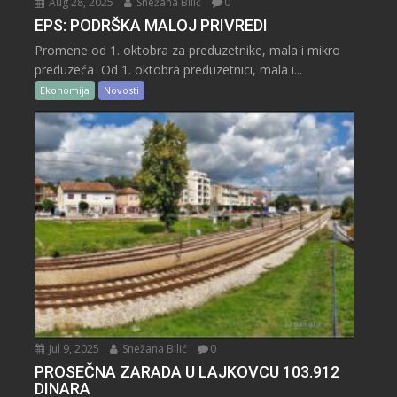
Aug 28, 2025
Snežana Bilić
0
EPS: PODRŠKA MALOJ PRIVREDI
Promene od 1. oktobra za preduzetnike, mala i mikro
preduzeća Od 1. oktobra preduzetnici, mala i...
Ekonomija
Novosti
Jul 9, 2025
Snežana Bilić
0
PROSEČNA ZARADA U LAJKOVCU 103.912
DINARA