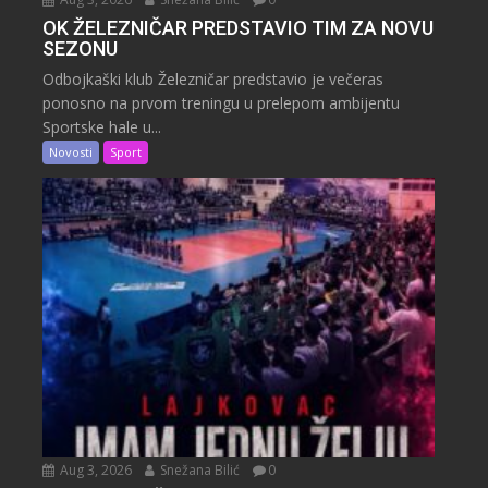
OK ŽELEZNIČAR PREDSTAVIO TIM ZA NOVU
SEZONU
Odbojkaški klub Železničar predstavio je večeras
ponosno na prvom treningu u prelepom ambijentu
Sportske hale u...
Novosti
Sport
Aug 3, 2026
Snežana Bilić
0