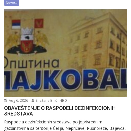
Novosti
Aug 6, 2026
Snežana Bilić
0
OBAVEŠTENJE O RASPODELI DEZINFEKCIONIH
SREDSTAVA
Raspodela dezinfekcionih sredstava poljoprivrednim
gazdinstvima sa teritorije Ćelija, Nepričave, Rubribreze, Bajevca,