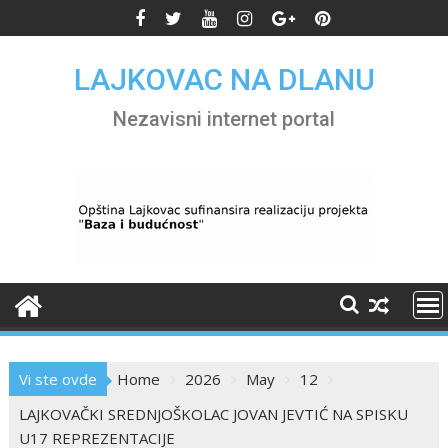
Skip
to
content
LAJKOVAC NA DLANU
Nezavisni internet portal
Vi ste ovde
Home
2026
May
12
LAJKOVAČKI SREDNJOŠKOLAC JOVAN JEVTIĆ NA SPISKU
U17 REPREZENTACIJE