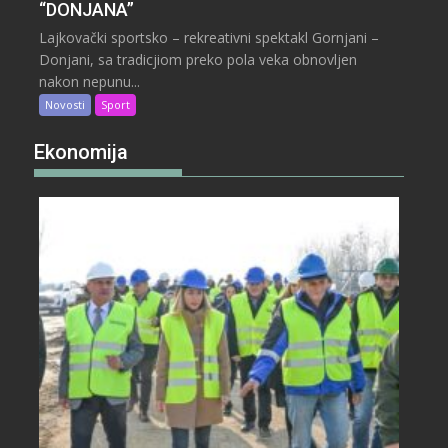
“DONJANA”
Lajkovački sportsko – rekreativni spektakl Gornjani –
Donjani, sa tradicjiom preko pola veka obnovljen
nakon nepunu...
Novosti
Sport
Ekonomija