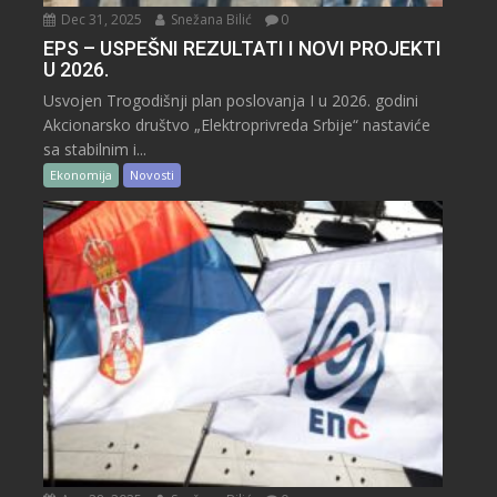
Dec 31, 2025
Snežana Bilić
0
EPS – USPEŠNI REZULTATI I NOVI PROJEKTI
U 2026.
Usvojen Trogodišnji plan poslovanja I u 2026. godini
Akcionarsko društvo „Elektroprivreda Srbije“ nastaviće
sa stabilnim i...
Ekonomija
Novosti