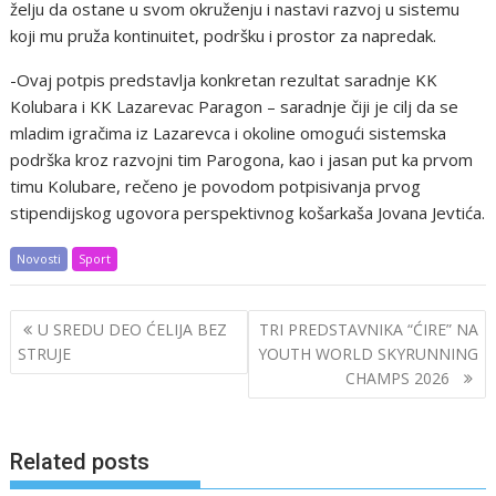
želju da ostane u svom okruženju i nastavi razvoj u sistemu
koji mu pruža kontinuitet, podršku i prostor za napredak.
-Ovaj potpis predstavlja konkretan rezultat saradnje KK
Kolubara i KK Lazarevac Paragon – saradnje čiji je cilj da se
mladim igračima iz Lazarevca i okoline omogući sistemska
podrška kroz razvojni tim Parogona, kao i jasan put ka prvom
timu Kolubare, rečeno je povodom potpisivanja prvog
stipendijskog ugovora perspektivnog košarkaša Jovana Jevtića.
Novosti
Sport
Post
U SREDU DEO ĆELIJA BEZ
TRI PREDSTAVNIKA “ĆIRE” NA
navigation
STRUJE
YOUTH WORLD SKYRUNNING
CHAMPS 2026
Related posts