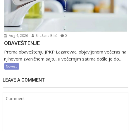
Aug 4, 2026
Snežana Bilić
0
OBAVEŠTENJE
Prema obaveštenju JPKP Lazarevac, objavljenom večeras na
njihovom zvaničnom sajtu, u večernjim satima došlo je do...
Novosti
LEAVE A COMMENT