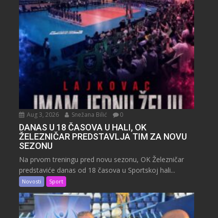
Aug 3, 2026
Snežana Bilić
0
DANAS U 18 ČASOVA U HALI, OK
ŽELEZNIČAR PREDSTAVLJA TIM ZA NOVU
SEZONU
Na prvom treningu pred novu sezonu, OK Železničar
predstaviće danas od 18 časova u Sportskoj hali...
Novosti
Sport