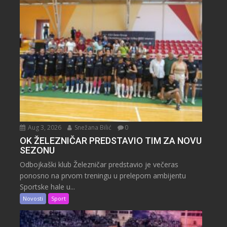
Aug 3, 2026
Snežana Bilić
0
OK ŽELEZNIČAR PREDSTAVIO TIM ZA NOVU
SEZONU
Odbojkaški klub Železničar predstavio je večeras
ponosno na prvom treningu u prelepom ambijentu
Sportske hale u...
Novosti
Sport