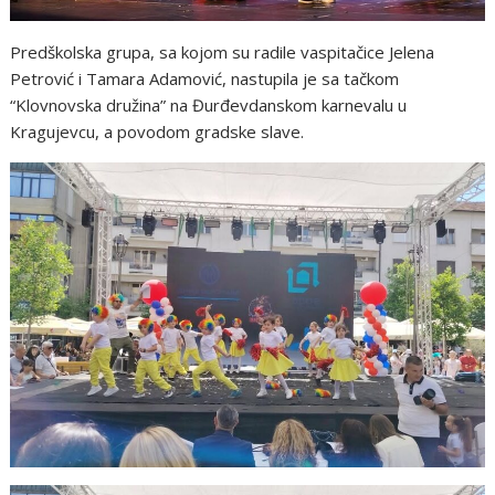
Predškolska grupa, sa kojom su radile vaspitačice Jelena
Petrović i Tamara Adamović, nastupila je sa tačkom
“Klovnovska družina” na Đurđevdanskom karnevalu u
Kragujevcu, a povodom gradske slave.