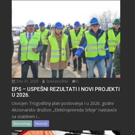
Dec 31, 2025
Snežana Bilić
0
EPS – USPEŠNI REZULTATI I NOVI PROJEKTI
U 2026.
Usvojen Trogodišnji plan poslovanja I u 2026. godini
Akcionarsko društvo „Elektroprivreda Srbije“ nastaviće
sa stabilnim i...
Ekonomija
Novosti