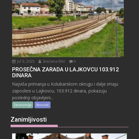
Jul 9, 2025
Snežana Bilić
0
PROSEČNA ZARADA U LAJKOVCU 103.912
DINARA
Najviša primanja u Kolubarskom okrugu i dalje imaju
zaposleni u Lajkovcu, 103.912 dinara, pokazuju
poslednji objavljeni...
Ekonomija
Novosti
Zanimljivosti