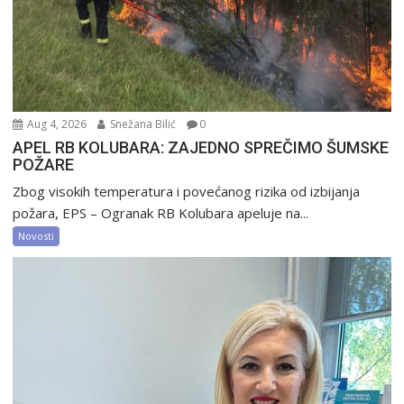
Aug 4, 2026
Snežana Bilić
0
APEL RB KOLUBARA: ZAJEDNO SPREČIMO ŠUMSKE
POŽARE
Zbog visokih temperatura i povećanog rizika od izbijanja
požara, EPS – Ogranak RB Kolubara apeluje na...
Novosti