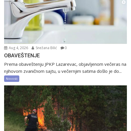
Aug 4, 2026
Snežana Bilić
0
OBAVEŠTENJE
Prema obaveštenju JPKP Lazarevac, objavljenom večeras na
njihovom zvaničnom sajtu, u večernjim satima došlo je do...
Novosti