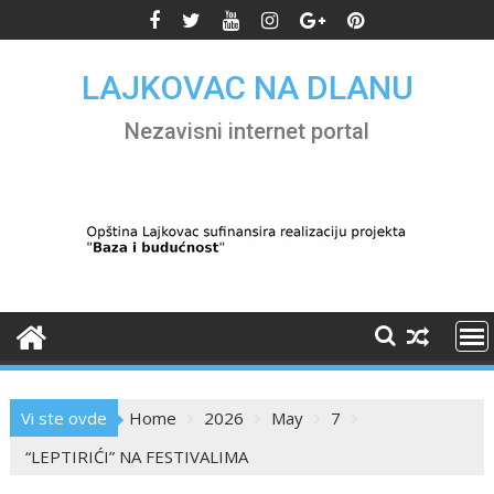
Skip
to
content
LAJKOVAC NA DLANU
Nezavisni internet portal
Vi ste ovde
Home
2026
May
7
“LEPTIRIĆI” NA FESTIVALIMA