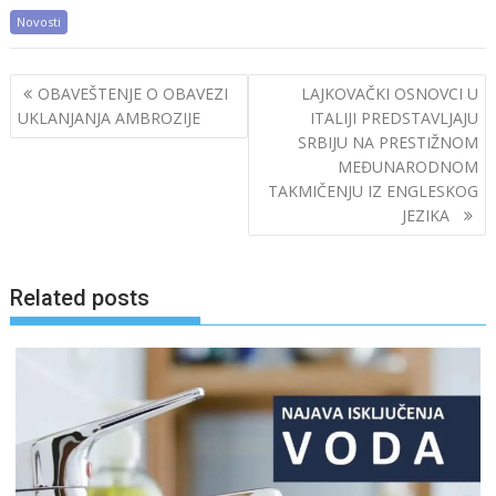
Novosti
Post
OBAVEŠTENJE O OBAVEZI
LAJKOVAČKI OSNOVCI U
navigation
UKLANJANJA AMBROZIJE
ITALIJI PREDSTAVLJAJU
SRBIJU NA PRESTIŽNOM
MEĐUNARODNOM
TAKMIČENJU IZ ENGLESKOG
JEZIKA
Related posts