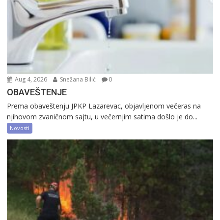
Aug 4, 2026
Snežana Bilić
0
OBAVEŠTENJE
Prema obaveštenju JPKP Lazarevac, objavljenom večeras na
njihovom zvaničnom sajtu, u večernjim satima došlo je do...
Novosti