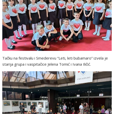
Tačku na festivalu i Smederevu “Leti, leti bubamaro” izvela je
starija grupa i vaspitačice Jelena Tomić i Ivana Iličić.