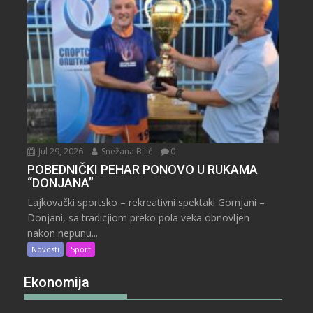
Jul 29, 2026
Snežana Bilić
0
POBEDNIČKI PEHAR PONOVO U RUKAMA
“DONJANA”
Lajkovački sportsko – rekreativni spektakl Gornjani –
Donjani, sa tradicjiom preko pola veka obnovljen
nakon nepunu...
Novosti
Sport
Ekonomija