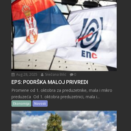
Aug 28, 2025
Snežana Bilić
0
EPS: PODRŠKA MALOJ PRIVREDI
Promene od 1. oktobra za preduzetnike, mala i mikro
preduzeća Od 1. oktobra preduzetnici, mala i...
Ekonomija
Novosti