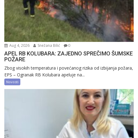
Aug 4, 2026
Snežana Bilić
0
APEL RB KOLUBARA: ZAJEDNO SPREČIMO ŠUMSKE
POŽARE
Zbog visokih temperatura i povećanog rizika od izbijanja požara,
EPS – Ogranak RB Kolubara apeluje na...
Novosti