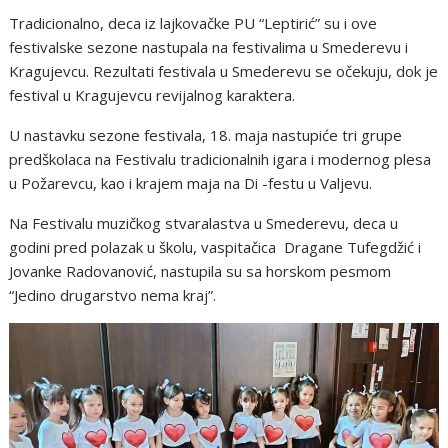
Tradicionalno, deca iz lajkovačke PU “Leptirić” su i ove
festivalske sezone nastupala na festivalima u Smederevu i
Kragujevcu. Rezultati festivala u Smederevu se očekuju, dok je
festival u Kragujevcu revijalnog karaktera.
U nastavku sezone festivala, 18. maja nastupiće tri grupe
predškolaca na Festivalu tradicionalnih igara i modernog plesa
u Požarevcu, kao i krajem maja na Di -festu u Valjevu.
Na Festivalu muzičkog stvaralastva u Smederevu, deca u
godini pred polazak u školu, vaspitačica Dragane Tufegdžić i
Jovanke Radovanović, nastupila su sa horskom pesmom
“Jedino drugarstvo nema kraj”.