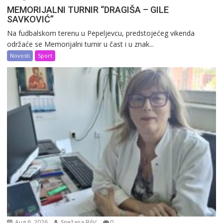
MEMORIJALNI TURNIR “DRAGIŠA – GILE
SAVKOVIĆ”
Na fudbalskom terenu u Pepeljevcu, predstojećeg vikenda
održaće se Memorijalni turnir u čast i u znak...
Novosti
Sport
Aug 6, 2026
Snežana Bilić
0