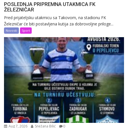
POSLEDNJA PRIPREMNA UTAKMICA FK
ŽELEZNIČAR
Pred prijateljsku utakmicu sa Takovom, na stadionu FK
Železničar će biti postavljena kutija za dobrovoljne priloge...
Novosti
Sport
Aug 7, 2026
Snežana Bilić
0