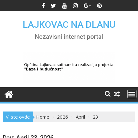
Skip
to
content
LAJKOVAC NA DLANU
Nezavisni internet portal
Vi ste ovde
Home
2026
April
23
Day:
April 23, 2026