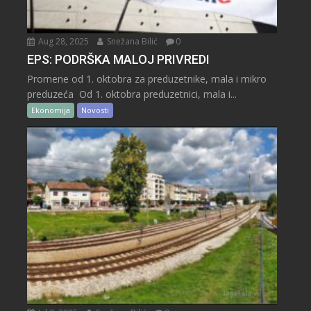
Aug 28, 2025
Snežana Bilić
0
EPS: PODRŠKA MALOJ PRIVREDI
Promene od 1. oktobra za preduzetnike, mala i mikro
preduzeća Od 1. oktobra preduzetnici, mala i...
Ekonomija
Novosti