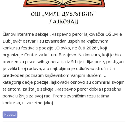
Članovi literarne sekcije „Raspevno pero“ lajkovačke OŠ „Mile
Dubljević“ ostvarili su izvanredan uspeh na književnom
konkursu festivala poezije „Olovko, ne ćuti 2026“, koji
organizuje Centar za kulturu Barajevo. Na konkurs, koji je bio
otvoren za pisce svih generacija iz Srbije i dijaspore, pristigao
je veliki broj radova, a o najboljima je odlučivao stručni žiri
predvođen poznatim književnikom Vanjom Bulićem. U
kategoriji dečje poezije, lajkovački osnovci su dominirali svojim
talentom, za šta je sekcija „Raspevno pero“ dobila i posebnu
pohvalu žirija za svoj rad. Prema zvaničnim rezultatima
konkursa, u izuzetno jakoj…
Novosti