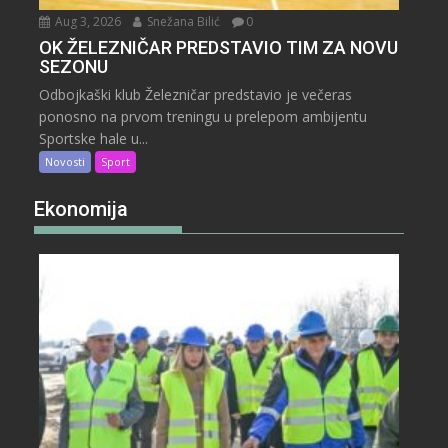
Aug 3, 2026
Snežana Bilić
0
OK ŽELEZNIČAR PREDSTAVIO TIM ZA NOVU
SEZONU
Odbojkaški klub Železničar predstavio je večeras
ponosno na prvom treningu u prelepom ambijentu
Sportske hale u...
Novosti
Sport
Ekonomija