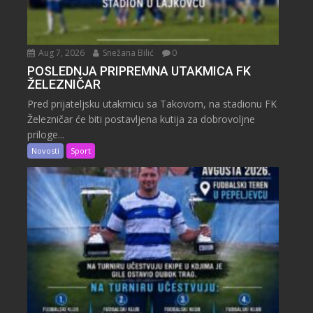
Aug 7, 2026
Snežana Bilić
0
POSLEDNJA PRIPREMNA UTAKMICA FK
ŽELEZNIČAR
Pred prijateljsku utakmicu sa Takovom, na stadionu FK
Železničar će biti postavljena kutija za dobrovoljne
priloge...
Novosti
Sport