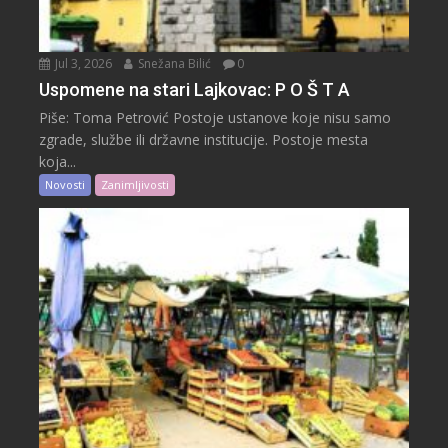
Jul 3, 2026
Snežana Bilić
0
Uspomene na stari Lajkovac: P O Š T A
Piše: Toma Petrović Postoje ustanove koje nisu samo
zgrade, službe ili državne institucije. Postoje mesta
koja...
Novosti
Zanimljivosti