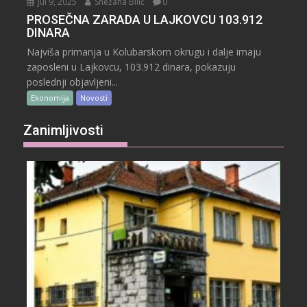
Jul 9, 2025
Snežana Bilić
0
PROSEČNA ZARADA U LAJKOVCU 103.912
DINARA
Najviša primanja u Kolubarskom okrugu i dalje imaju
zaposleni u Lajkovcu, 103.912 dinara, pokazuju
poslednji objavljeni...
Ekonomija
Novosti
Zanimljivosti