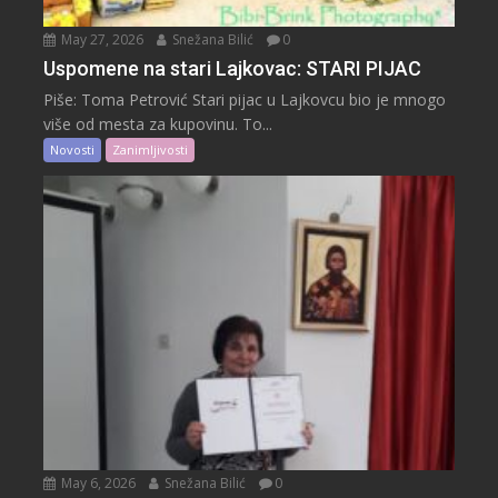
May 27, 2026
Snežana Bilić
0
Uspomene na stari Lajkovac: STARI PIJAC
Piše: Toma Petrović Stari pijac u Lajkovcu bio je mnogo
više od mesta za kupovinu. To...
Novosti
Zanimljivosti
May 6, 2026
Snežana Bilić
0