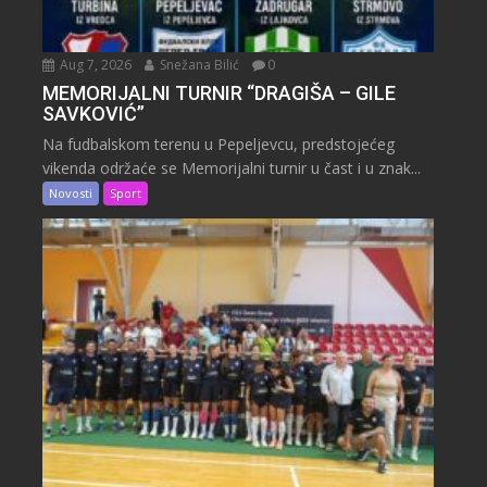
Aug 7, 2026
Snežana Bilić
0
MEMORIJALNI TURNIR “DRAGIŠA – GILE
SAVKOVIĆ”
Na fudbalskom terenu u Pepeljevcu, predstojećeg
vikenda održaće se Memorijalni turnir u čast i u znak...
Novosti
Sport