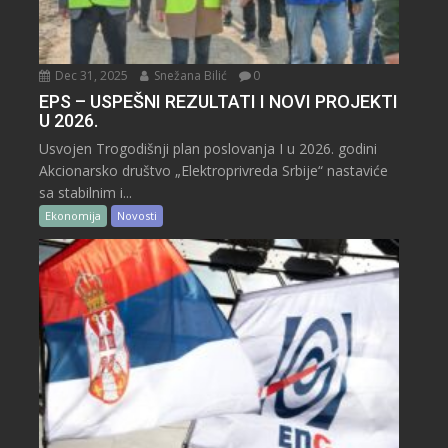
Dec 31, 2025
Snežana Bilić
0
EPS – USPEŠNI REZULTATI I NOVI PROJEKTI
U 2026.
Usvojen Trogodišnji plan poslovanja I u 2026. godini
Akcionarsko društvo „Elektroprivreda Srbije“ nastaviće
sa stabilnim i...
Ekonomija
Novosti