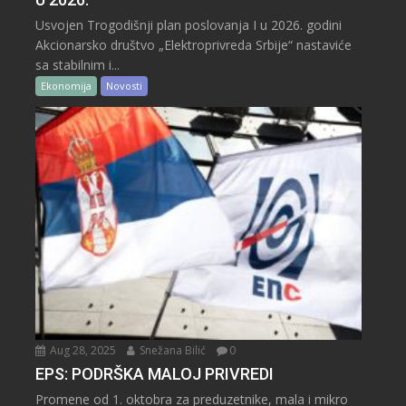
Usvojen Trogodišnji plan poslovanja I u 2026. godini
Akcionarsko društvo „Elektroprivreda Srbije“ nastaviće
sa stabilnim i...
Ekonomija
Novosti
Aug 28, 2025
Snežana Bilić
0
EPS: PODRŠKA MALOJ PRIVREDI
Promene od 1. oktobra za preduzetnike, mala i mikro