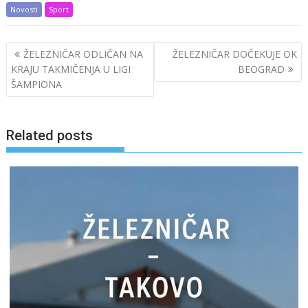
Novosti
Sport
Post
ŽELEZNIČAR ODLIČAN NA
ŽELEZNIČAR DOČEKUJE OK
navigation
KRAJU TAKMIČENJA U LIGI
BEOGRAD
ŠAMPIONA
Related posts