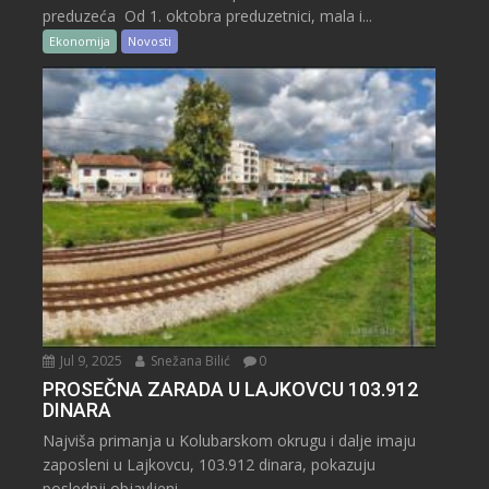
preduzeća Od 1. oktobra preduzetnici, mala i...
Ekonomija
Novosti
Jul 9, 2025
Snežana Bilić
0
PROSEČNA ZARADA U LAJKOVCU 103.912
DINARA
Najviša primanja u Kolubarskom okrugu i dalje imaju
zaposleni u Lajkovcu, 103.912 dinara, pokazuju
poslednji objavljeni...