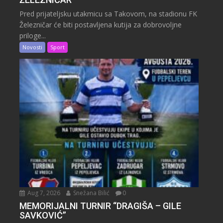
Pred prijateljsku utakmicu sa Takovom, na stadionu FK
Železničar će biti postavljena kutija za dobrovoljne
priloge...
Novosti
Sport
Aug 7, 2026
Snežana Bilić
0
MEMORIJALNI TURNIR “DRAGIŠA – GILE
SAVKOVIĆ”