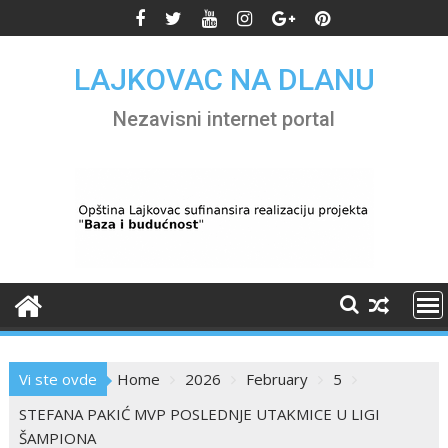
Skip
to
content
LAJKOVAC NA DLANU
Nezavisni internet portal
Vi ste ovde
Home
2026
February
5
STEFANA PAKIĆ MVP POSLEDNJE UTAKMICE U LIGI
ŠAMPIONA