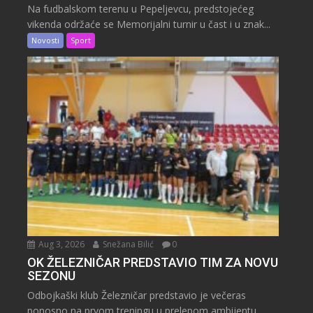
Na fudbalskom terenu u Pepeljevcu, predstojećeg
vikenda održaće se Memorijalni turnir u čast i u znak...
Novosti
Sport
Aug 3, 2026
Snežana Bilić
0
OK ŽELEZNIČAR PREDSTAVIO TIM ZA NOVU
SEZONU
Odbojkaški klub Železničar predstavio je večeras
ponosno na prvom treningu u prelepom ambijentu