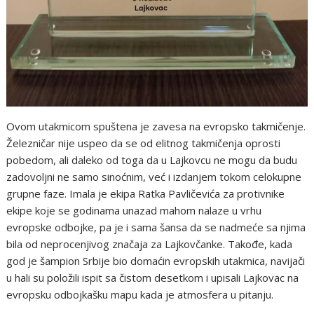
Ovom utakmicom spuštena je zavesa na evropsko takmičenje.
Železničar nije uspeo da se od elitnog takmičenja oprosti
pobedom, ali daleko od toga da u Lajkovcu ne mogu da budu
zadovoljni ne samo sinoćnim, već i izdanjem tokom celokupne
grupne faze. Imala je ekipa Ratka Pavličevića za protivnike
ekipe koje se godinama unazad mahom nalaze u vrhu
evropske odbojke, pa je i sama šansa da se nadmeće sa njima
bila od neprocenjivog značaja za Lajkovčanke. Takođe, kada
god je šampion Srbije bio domaćin evropskih utakmica, navijači
u hali su položili ispit sa čistom desetkom i upisali Lajkovac na
evropsku odbojkašku mapu kada je atmosfera u pitanju.