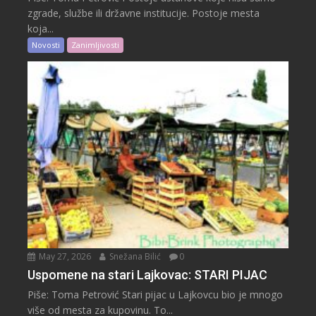
zgrade, službe ili državne institucije. Postoje mesta
koja...
Novosti
Zanimljivosti
May 27, 2026
Snežana Bilić
0
Uspomene na stari Lajkovac: STARI PIJAC
Piše: Toma Petrović Stari pijac u Lajkovcu bio je mnogo
više od mesta za kupovinu. To...