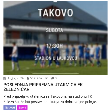
Aug 7, 2026
Snežana Bilić
0
POSLEDNJA PRIPREMNA UTAKMICA FK
ŽELEZNIČAR
Pred prijateljsku utakmicu sa Takovom, na stadionu FK
Železničar će biti postavljena kutija za dobrovoljne priloge...
Novosti
Sport