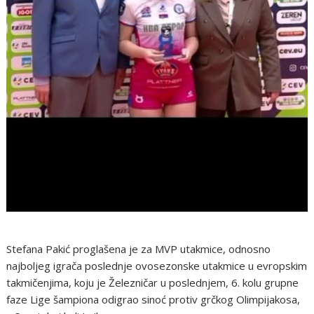
Stefana Pakić proglašena je za MVP utakmice, odnosno
najboljeg igrača poslednje ovosezonske utakmice u evropskim
takmičenjima, koju je Železničar u poslednjem, 6. kolu grupne
faze Lige šampiona odigrao sinoć protiv grčkog Olimpijakosa,