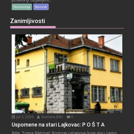
Ekonomija
Novosti
Zanimljivosti
Jul 3, 2026
Snežana Bilić
0
Uspomene na stari Lajkovac: P O Š T A
Piše: Toma Petrović Postoje ustanove koje nisu samo