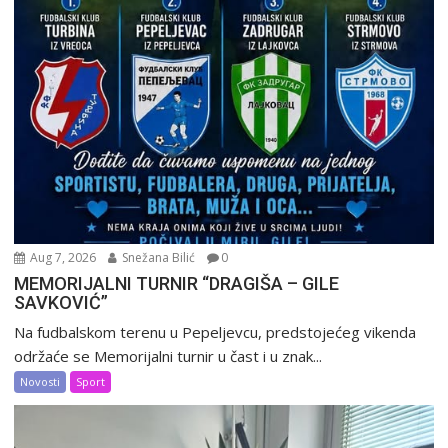
Aug 7, 2026
Snežana Bilić
0
MEMORIJALNI TURNIR “DRAGIŠA – GILE
SAVKOVIĆ”
Na fudbalskom terenu u Pepeljevcu, predstojećeg vikenda
održaće se Memorijalni turnir u čast i u znak...
Novosti
Sport