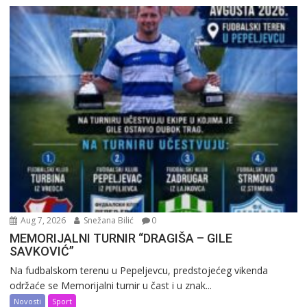
Aug 7, 2026
Snežana Bilić
0
MEMORIJALNI TURNIR “DRAGIŠA – GILE
SAVKOVIĆ”
Na fudbalskom terenu u Pepeljevcu, predstojećeg vikenda
održaće se Memorijalni turnir u čast i u znak...
Novosti
Sport