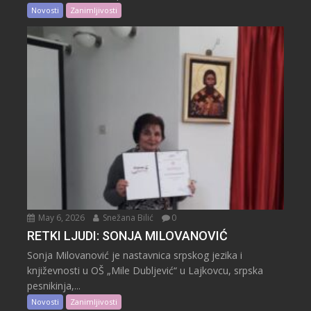
Novosti
Zanimljivosti
May 6, 2026
Snežana Bilić
0
RETKI LJUDI: SONJA MILOVANOVIĆ
Sonja Milovanović je nastavnica srpskog jezika i
književnosti u OŠ „Mile Dubljević“ u Lajkovcu, srpska
pesnikinja,...
Novosti
Zanimljivosti