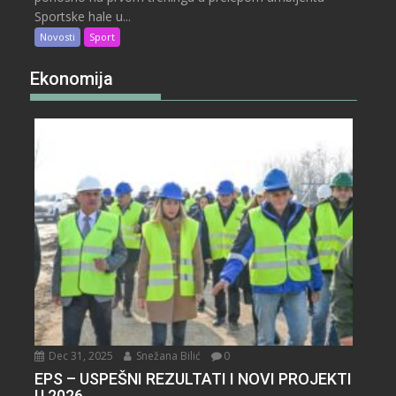
Sportske hale u...
Novosti
Sport
Ekonomija
Dec 31, 2025
Snežana Bilić
0
EPS – USPEŠNI REZULTATI I NOVI PROJEKTI
U 2026.