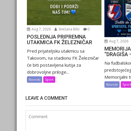
Aug 7, 2026
Snežana Bilić
0
POSLEDNJA PRIPREMNA
Aug 7, 2026
UTAKMICA FK ŽELEZNIČAR
MEMORIJA
Pred prijateljsku utakmicu sa
“DRAGIŠA 
Takovom, na stadionu FK Železničar
Na fudbalsko
će biti postavljena kutija za
predstojećeg
dobrovoljne priloge...
Memorijalni tu
Novosti
Sport
Novosti
Spor
LEAVE A COMMENT