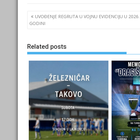
Post
UVOĐENJE REGRUTA U VOJNU EVIDENCIJU U 2026.
navigation
GODINI
Related posts