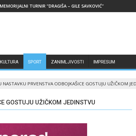
MEMORIJALNI TURNIR “DRAGIŠA – GILE SAVKOVIĆ”
KULTURA
SPORT
ZANIMLJIVOSTI
IMPRESUM
U NASTAVKU PRVENSTVA ODBOJKAŠICE GOSTUJU UŽIČKOM JE
E GOSTUJU UŽIČKOM JEDINSTVU