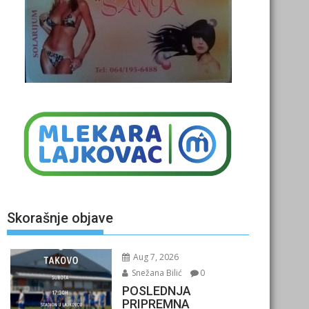
Skorašnje objave
Aug 7, 2026
Snežana Bilić
0
POSLEDNJA
PRIPREMNA