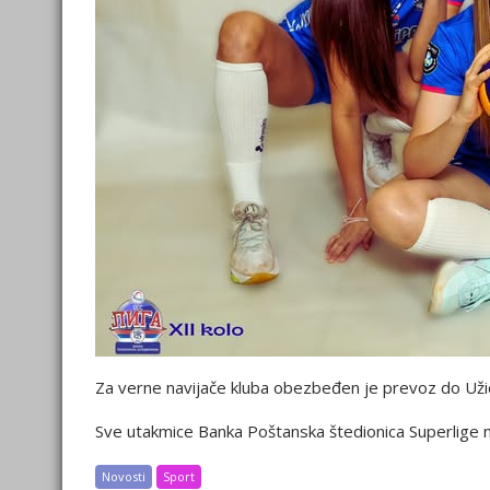
Za verne navijače kluba obezbeđen je prevoz do Užic
Sve utakmice Banka Poštanska štedionica Superlige m
Novosti
Sport