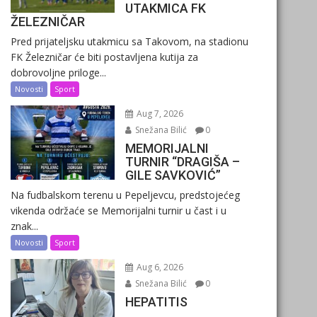
UTAKMICA FK
ŽELEZNIČAR
Pred prijateljsku utakmicu sa Takovom, na stadionu
FK Železničar će biti postavljena kutija za
dobrovoljne priloge...
Novosti
Sport
Aug 7, 2026
Snežana Bilić
0
MEMORIJALNI
TURNIR “DRAGIŠA –
GILE SAVKOVIĆ”
Na fudbalskom terenu u Pepeljevcu, predstojećeg
vikenda održaće se Memorijalni turnir u čast i u
znak...
Novosti
Sport
Aug 6, 2026
Snežana Bilić
0
HEPATITIS