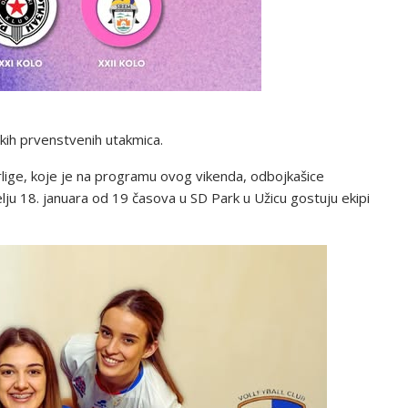
kih prvenstvenih utakmica.
rlige, koje je na programu ovog vikenda, odbojkašice
lju 18. januara od 19 časova u SD Park u Užicu gostuju ekipi