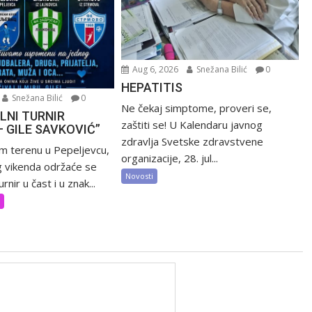
Aug 6, 2026
Snežana Bilić
0
HEPATITIS
Snežana Bilić
0
Ne čekaj simptome, proveri se,
LNI TURNIR
zaštiti se! U Kalendaru javnog
– GILE SAVKOVIĆ”
zdravlja Svetske zdravstvene
m terenu u Pepeljevcu,
organizacije, 28. jul...
 vikenda održaće se
Novosti
rnir u čast i u znak...
t