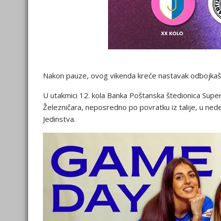
Nakon pauze, ovog vikenda kreće nastavak odbojkaš
U utakmici 12. kola Banka Poštanska štedionica Supe
Železničara, neposredno po povratku iz talije, u nede
Jedinstva.