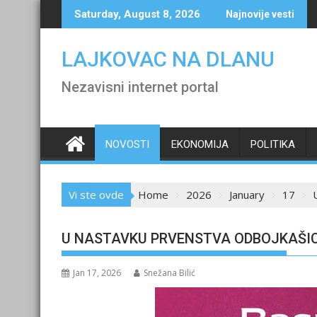
Skip
Saturday, August 8, 2026
Najnovije vesti
to
content
LAJKOVAC NA DLANU
Nezavisni internet portal
NOVOSTI
EKONOMIJA
POLITIKA
Vi ste ovde
Home
2026
January
17
U NASTAVKU PRVENSTVA ODBOJKAŠIC
Jan 17, 2026
Snežana Bilić