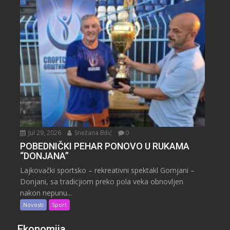
Jul 29, 2026
Snežana Bilić
0
POBEDNIČKI PEHAR PONOVO U RUKAMA
“DONJANA”
Lajkovački sportsko – rekreativni spektakl Gornjani –
Donjani, sa tradicjiom preko pola veka obnovljen
nakon nepunu...
Novosti
Sport
Ekonomija