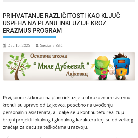
PRIHVATANJE RAZLIČITOSTI KAO KLJUČ
USPEHA NA PLANU INKLUZIJE KROZ
ERAZMUS PROGRAM
Dec 15, 2025
Snežana Bilić
Prvi, pionirski koraci na planu inkluzije u obrazovnom sistemu
krenuli su upravo od Lajkovca, posebno na uvođenju
personalnih asistenata, a i dalje se u kontinuitetu realizuju
brojni projekti lokalnog i globalnog karaktera koji su od velikog
značaja za decu sa teškoćama u razvoju.