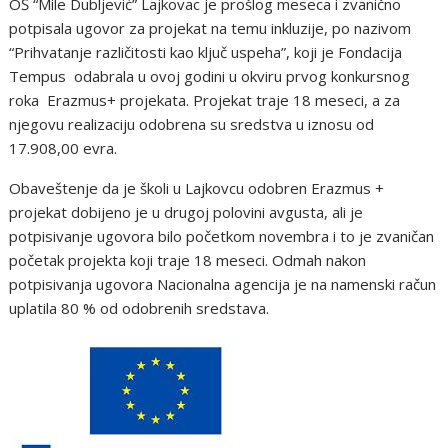
OŠ “Mile Dubljević” Lajkovac je prošlog meseca i zvanično
potpisala ugovor za projekat na temu inkluzije, po nazivom
“Prihvatanje različitosti kao ključ uspeha”, koji je Fondacija
Tempus odabrala u ovoj godini u okviru prvog konkursnog
roka Erazmus+ projekata. Projekat traje 18 meseci, a za
njegovu realizaciju odobrena su sredstva u iznosu od
17.908,00 evra.
Obaveštenje da je školi u Lajkovcu odobren Erazmus +
projekat dobijeno je u drugoj polovini avgusta, ali je
potpisivanje ugovora bilo početkom novembra i to je zvaničan
početak projekta koji traje 18 meseci. Odmah nakon
potpisivanja ugovora Nacionalna agencija je na namenski račun
uplatila 80 % od odobrenih sredstava.