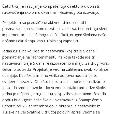
Četvrti cilj je razvijanje kompetencija direktora u oblasti
rukovođenja školom u okvirima inkluzivnog obrazovanja.
Projektom su predviđene aktivnosti mobilnosti tj.
posmatranje na radnom mestu i dva kursa. Nakon toga sledi
implementacija naučenog u našoj školi, drugim školama naše
opštine i okruženja, kao i u lokalnoj zajednici.
Jedan kurs, na koji ide tri nastavnika i koji traje 5 dana i
posmatranje na radnom mestu, na koje takođe ide tri
nastavnika i traje 5 dana realizovaćemo u maju. Za drugi kurs,
čekamo potvrdu. Projekat je veoma zahtevan, svaki korak se
ocenjuje. Kao škola imamo veliku odgovornost, ali je to
svojevrsni izazov. Ono što bih istakla na početku realizacije
jeste da smo za ovo kratko vreme kontaktirani iz dve škole.
Jedna je u Španiji, druga u Turskoj. Njihovi nastavnici žele da
dođu i budu gosti naše škole. Nastavnike iz Španije ćemo
ugostiti od 28. septembra do 2. oktobra, a nastavnike iz
Turske najverovatnije u drugoj polovini aprila. Veoma se