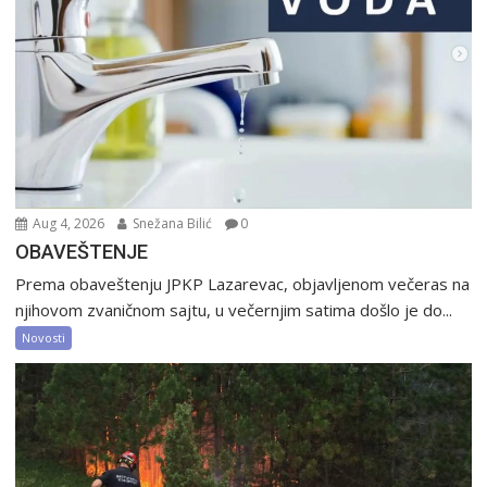
Aug 4, 2026
Snežana Bilić
0
OBAVEŠTENJE
Prema obaveštenju JPKP Lazarevac, objavljenom večeras na
njihovom zvaničnom sajtu, u večernjim satima došlo je do...
Novosti