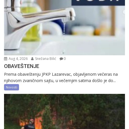
Aug 4, 2026
Snežana Bilić
0
OBAVEŠTENJE
Prema obaveštenju JPKP Lazarevac, objavljenom večeras na
njihovom zvaničnom sajtu, u večernjim satima došlo je do...
Novosti