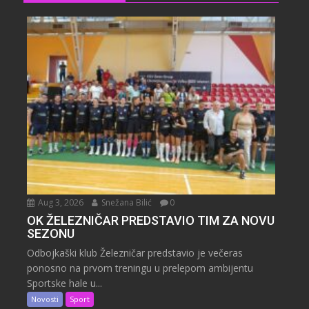
Aug 3, 2026
Snežana Bilić
0
OK ŽELEZNIČAR PREDSTAVIO TIM ZA NOVU
SEZONU
Odbojkaški klub Železničar predstavio je večeras
ponosno na prvom treningu u prelepom ambijentu
Sportske hale u...
Novosti
Sport