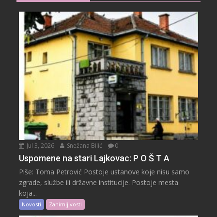
Jul 3, 2026
Snežana Bilić
0
Uspomene na stari Lajkovac: P O Š T A
Piše: Toma Petrović Postoje ustanove koje nisu samo
zgrade, službe ili državne institucije. Postoje mesta
koja...
Novosti
Zanimljivosti