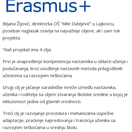
Biljana Žijović, direktorka OŠ “Mile Dubljević” u Lajkovcu,
poseban naglasak stavlja na najvažnije ciljeve, ali i sam tok
projekta:
“Naš projekat ima 4 cilja.
Prvi je unapređenje kompetencija nastavnika u oblasti učenja i
podučavanja, kroz uvođenje nastavnih metoda prilagođenih
učenicima sa razvojnim teškoćama.
Drugi cilj je jačanje saradničke mreže između nastavnika,
učenika i roditelja sa ciljem stvaranja školske sredine u kojoj je
inkluzivnost jedna od glavnih vrednosti.
Treći cilj je razvijanje procedura i mehanizama uspešne
adaptacije, praćenje napredovanja i tranzicija učenika sa
razvojnim teškoćama u srednju školu.