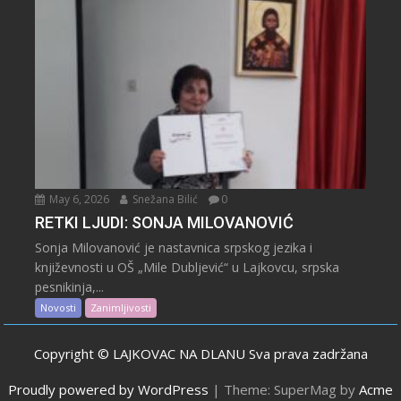
May 6, 2026
Snežana Bilić
0
RETKI LJUDI: SONJA MILOVANOVIĆ
Sonja Milovanović je nastavnica srpskog jezika i
književnosti u OŠ „Mile Dubljević“ u Lajkovcu, srpska
pesnikinja,...
Novosti
Zanimljivosti
Copyright © LAJKOVAC NA DLANU Sva prava zadržana
Proudly powered by WordPress
|
Theme: SuperMag by
Acme