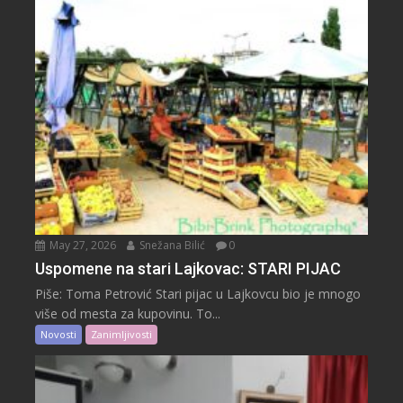
May 27, 2026
Snežana Bilić
0
Uspomene na stari Lajkovac: STARI PIJAC
Piše: Toma Petrović Stari pijac u Lajkovcu bio je mnogo
više od mesta za kupovinu. To...
Novosti
Zanimljivosti