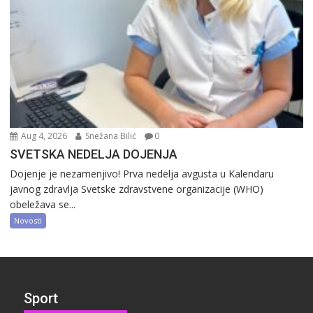
Aug 4, 2026
Snežana Bilić
0
SVETSKA NEDELJA DOJENJA
Dojenje je nezamenjivo! Prva nedelja avgusta u Kalendaru
javnog zdravlja Svetske zdravstvene organizacije (WHO)
obeležava se...
Novosti
Sport