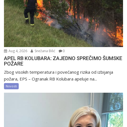
Aug 4, 2026
Snežana Bilić
0
APEL RB KOLUBARA: ZAJEDNO SPREČIMO ŠUMSKE
POŽARE
Zbog visokih temperatura i povećanog rizika od izbijanja
požara, EPS – Ogranak RB Kolubara apeluje na...
Novosti