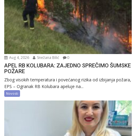
Aug 4, 2026
Snežana Bilić
0
APEL RB KOLUBARA: ZAJEDNO SPREČIMO ŠUMSKE
POŽARE
Zbog visokih temperatura i povećanog rizika od izbijanja požara,
EPS – Ogranak RB Kolubara apeluje na...
Novosti