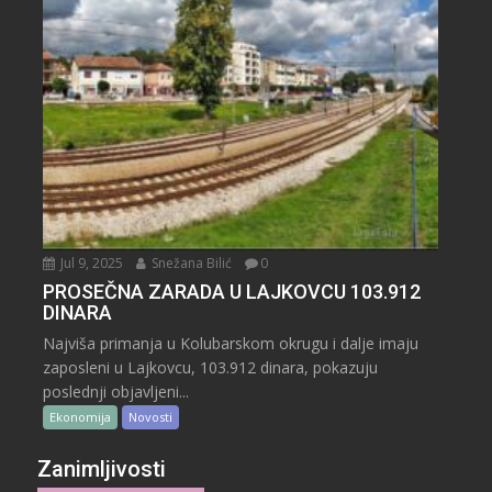
Jul 9, 2025
Snežana Bilić
0
PROSEČNA ZARADA U LAJKOVCU 103.912
DINARA
Najviša primanja u Kolubarskom okrugu i dalje imaju
zaposleni u Lajkovcu, 103.912 dinara, pokazuju
poslednji objavljeni...
Ekonomija
Novosti
Zanimljivosti