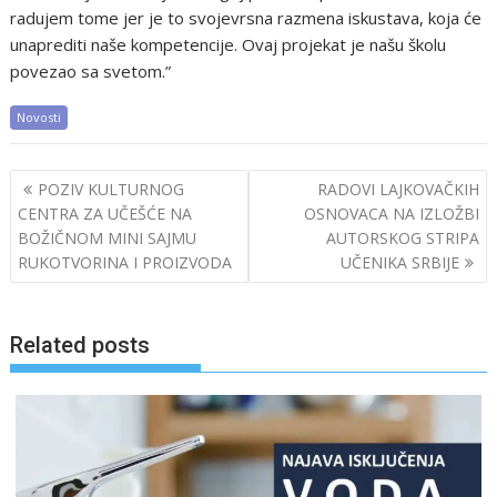
radujem tome jer je to svojevrsna razmena iskustava, koja će
unaprediti naše kompetencije. Ovaj projekat je našu školu
povezao sa svetom.”
Novosti
Post
POZIV KULTURNOG
RADOVI LAJKOVAČKIH
navigation
CENTRA ZA UČEŠĆE NA
OSNOVACA NA IZLOŽBI
BOŽIČNOM MINI SAJMU
AUTORSKOG STRIPA
RUKOTVORINA I PROIZVODA
UČENIKA SRBIJE
Related posts