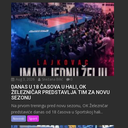
Aug 3, 2026
Snežana Bilić
0
DANAS U 18 ČASOVA U HALI, OK
ŽELEZNIČAR PREDSTAVLJA TIM ZA NOVU
SEZONU
Na prvom treningu pred novu sezonu, OK Železničar
predstaviće danas od 18 časova u Sportskoj hali...
Novosti
Sport