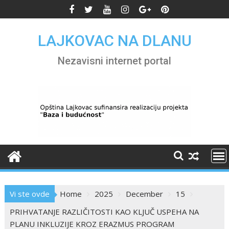
Skip
to
content
LAJKOVAC NA DLANU
Nezavisni internet portal
Vi ste ovde
Home
2025
December
15
PRIHVATANJE RAZLIČITOSTI KAO KLJUČ USPEHA NA
PLANU INKLUZIJE KROZ ERAZMUS PROGRAM