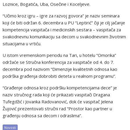
Loznice, Bogatića, Uba, Osečine i Koceljeve.
“Učimo kroz igru – igre za razvoj govora” je naziv seminara
koji će biti održan 6. decembra u PU “Leptirić” čiji je cilj jačanje
kompetencija vaspitača i medicinskih sestara – vaspitača za
svakodnevnu komunikaciju sa decom u svakodnevnim životnim
situacijama u vrtiću.
U istom vremenskom periodu na Tari, u hotelu “Omorika”
održaće se Stručna konferencija za vaspitače od 4. do 7.
decembra pod nazivom “Dimenzije kvalitetnih odnosa kao
podrška građenja dobrobiti deteta u realnom programu”.
“Građenje odnosa kroz podršku kompetencijama dece” je
naziv stručnog rada koji će prikazati vaspitači Dragana
Tufegdžić i Jovanka Radovanović, dok će vaspitač Jelena
Žujović prezentovati stručni rad “Prostor kao partner u
građenju odnosa sa decom i odraslima”.
Novosti