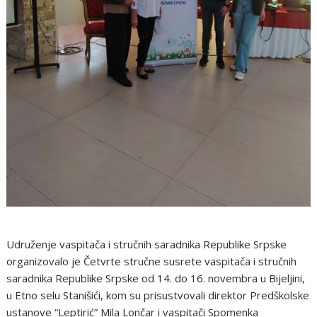
Udruženje vaspitača i stručnih saradnika Republike Srpske
organizovalo je Četvrte stručne susrete vaspitača i stručnih
saradnika Republike Srpske od 14. do 16. novembra u Bijeljini,
u Etno selu Stanišići, kom su prisustvovali direktor Predškolske
ustanove “Leptirić” Mila Lončar i vaspitači Spomenka