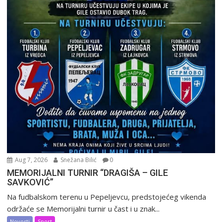
Aug 7, 2026
Snežana Bilić
0
MEMORIJALNI TURNIR “DRAGIŠA – GILE
SAVKOVIĆ”
Na fudbalskom terenu u Pepeljevcu, predstojećeg vikenda
održaće se Memorijalni turnir u čast i u znak...
Novosti
Sport