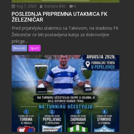
Aug 7, 2026
Snežana Bilić
0
POSLEDNJA PRIPREMNA UTAKMICA FK
ŽELEZNIČAR
Pred prijateljsku utakmicu sa Takovom, na stadionu FK
Železničar će biti postavljena kutija za dobrovoljne
priloge...
Novosti
Sport