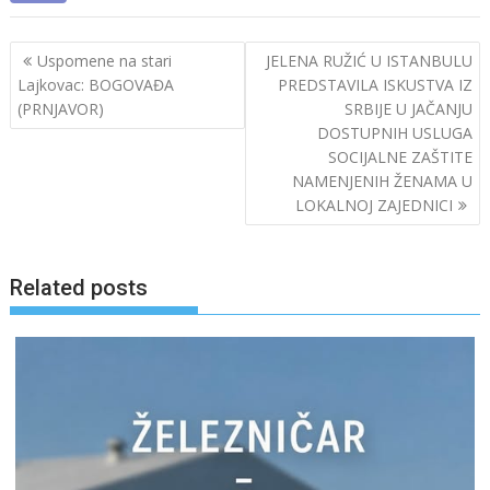
Post
Uspomene na stari
JELENA RUŽIĆ U ISTANBULU
navigation
Lajkovac: BOGOVAĐA
PREDSTAVILA ISKUSTVA IZ
(PRNJAVOR)
SRBIJE U JAČANJU
DOSTUPNIH USLUGA
SOCIJALNE ZAŠTITE
NAMENJENIH ŽENAMA U
LOKALNOJ ZAJEDNICI
Related posts