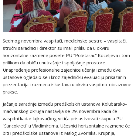
Sedmog novembra vaspitači, medicinske sestre – vaspitači,
stručni saradnici i direktor su imali priliku da u okviru
horizontalne razmene posete PU “Poletarac” Koceljeva i tom
prilikom da obiđu unutrašnje i spoljašnje prostore.
Unapređenje profesionalne zajednice učenja između dve
ustanove ogledalo se i kroz zajedničku evaluaciju prikazanih
prezentacija i razmenu iskustava u okviru vaspitno-obrazovne
prakse.
Jačanje saradnje između predškolskih ustanova Kolubarsko-
mačvanskog okruga nastavlja se 29. novembra kada će
vaspitni kadar lajkovačkog vrtića prisustvovati skupu u PU
“Suncokreti” u Vladimircima. Učesnici horizontalne razmene će
biti i predškolske ustanove iz Malog Zvornika, Krupnja,