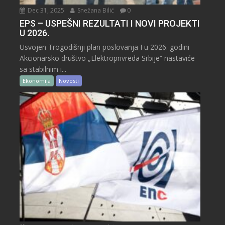
Dec 31, 2025
Snežana Bilić
0
EPS – USPEŠNI REZULTATI I NOVI PROJEKTI
U 2026.
Usvojen Trogodišnji plan poslovanja I u 2026. godini
Akcionarsko društvo „Elektroprivreda Srbije“ nastaviće
sa stabilnim i...
Ekonomija
Novosti