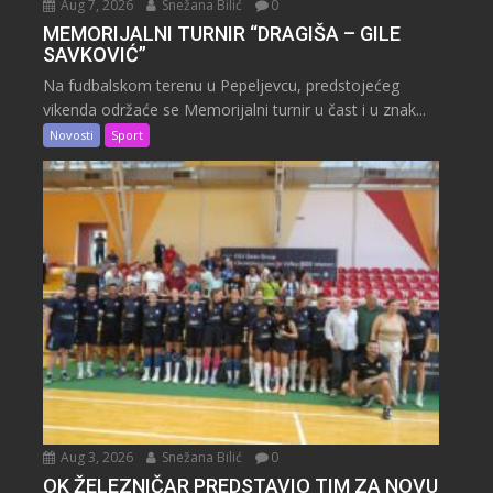
Aug 7, 2026
Snežana Bilić
0
MEMORIJALNI TURNIR “DRAGIŠA – GILE
SAVKOVIĆ”
Na fudbalskom terenu u Pepeljevcu, predstojećeg
vikenda održaće se Memorijalni turnir u čast i u znak...
Novosti
Sport
Aug 3, 2026
Snežana Bilić
0
OK ŽELEZNIČAR PREDSTAVIO TIM ZA NOVU