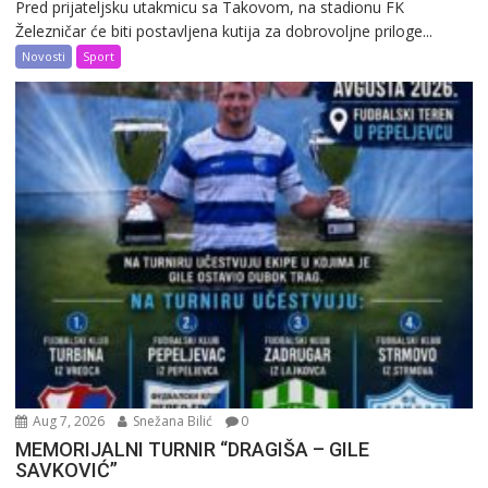
Pred prijateljsku utakmicu sa Takovom, na stadionu FK
Železničar će biti postavljena kutija za dobrovoljne priloge...
Novosti
Sport
Aug 7, 2026
Snežana Bilić
0
MEMORIJALNI TURNIR “DRAGIŠA – GILE
SAVKOVIĆ”