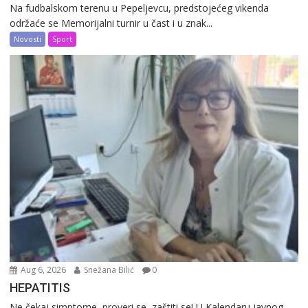
Na fudbalskom terenu u Pepeljevcu, predstojećeg vikenda
održaće se Memorijalni turnir u čast i u znak...
Novosti
Sport
Aug 6, 2026
Snežana Bilić
0
HEPATITIS
Ne čekaj simptome, proveri se, zaštiti se! U Kalendaru javnog