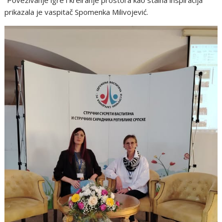
“Povezivanje igre i kreiranje prostora kao stalna inspiracija”
prikazala je vaspitač Spomenka Milivojević.