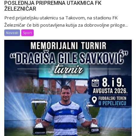
POSLEDNJA PRIPREMNA UTAKMICA FK
ŽELEZNIČAR
Pred prijateljsku utakmicu sa Takovom, na stadionu FK
Železničar će biti postavljena kutija za dobrovoljne priloge...
Novosti
Sport