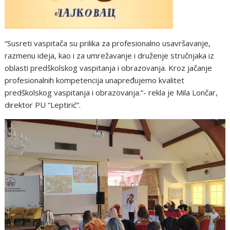
“Susreti vaspitača su prilika za profesionalno usavršavanje,
razmenu ideja, kao i za umrežavanje i druženje stručnjaka iz
oblasti predškolskog vaspitanja i obrazovanja. Kroz jačanje
profesionalnih kompetencija unapređujemo kvalitet
predškolskog vaspitanja i obrazovanja.”- rekla je Mila Lončar,
direktor PU “Leptirić”.