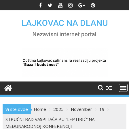
Skip
to
content
LAJKOVAC NA DLANU
Nezavisni internet portal
Vi ste ovde
Home
2025
November
19
STRUČNI RAD VASPITAČA PU “LEPTIRIĆ” NA
MEĐUNARODNOJ KONFERENCIJI