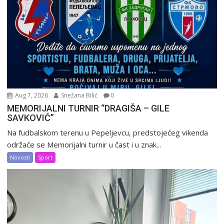
Aug 7, 2026
Snežana Bilić
0
MEMORIJALNI TURNIR “DRAGIŠA – GILE
SAVKOVIĆ”
Na fudbalskom terenu u Pepeljevcu, predstojećeg vikenda
održaće se Memorijalni turnir u čast i u znak...
Novosti
Sport