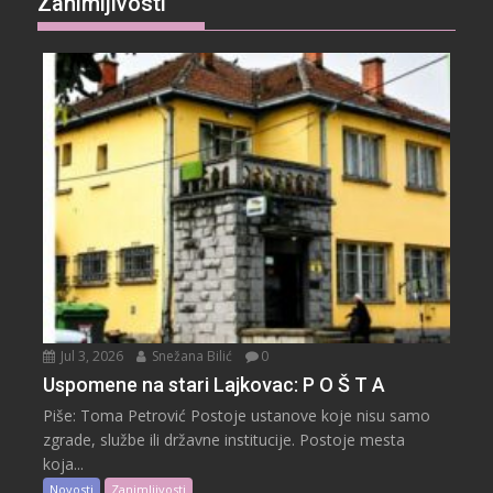
Zanimljivosti
Jul 3, 2026
Snežana Bilić
0
Uspomene na stari Lajkovac: P O Š T A
Piše: Toma Petrović Postoje ustanove koje nisu samo
zgrade, službe ili državne institucije. Postoje mesta
koja...
Novosti
Zanimljivosti