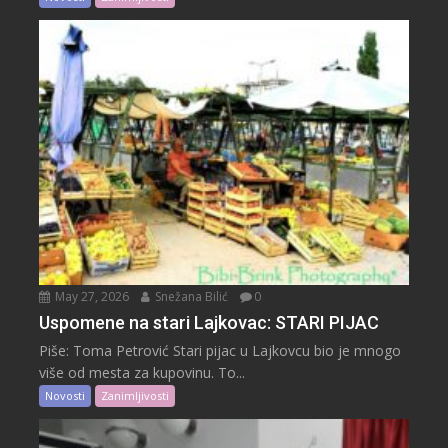
May 27, 2026
Snežana Bilić
0
Uspomene na stari Lajkovac: STARI PIJAC
Piše: Toma Petrović Stari pijac u Lajkovcu bio je mnogo
više od mesta za kupovinu. To...
Novosti
Zanimljivosti