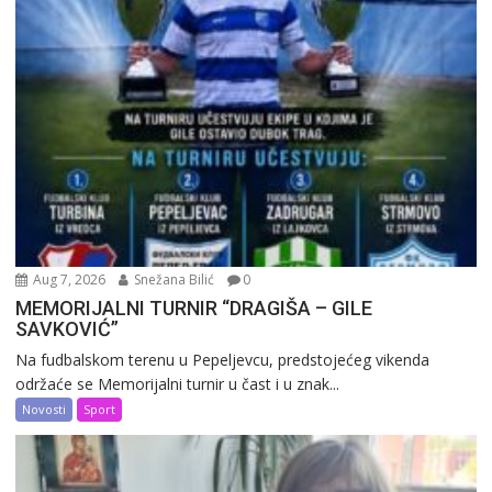
Aug 7, 2026
Snežana Bilić
0
MEMORIJALNI TURNIR “DRAGIŠA – GILE
SAVKOVIĆ”
Na fudbalskom terenu u Pepeljevcu, predstojećeg vikenda
održaće se Memorijalni turnir u čast i u znak...
Novosti
Sport