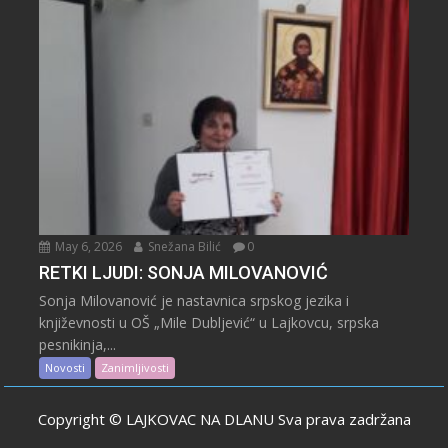
May 6, 2026
Snežana Bilić
0
RETKI LJUDI: SONJA MILOVANOVIĆ
Sonja Milovanović je nastavnica srpskog jezika i
književnosti u OŠ „Mile Dubljević“ u Lajkovcu, srpska
pesnikinja,...
Novosti
Zanimljivosti
Copyright © LAJKOVAC NA DLANU Sva prava zadržana