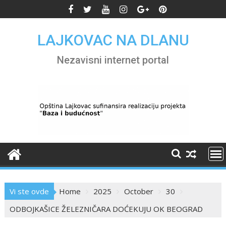
Skip
to
content
LAJKOVAC NA DLANU
Nezavisni internet portal
Vi ste ovde
Home
2025
October
30
ODBOJKAŠICE ŽELEZNIČARA DOĆEKUJU OK BEOGRAD