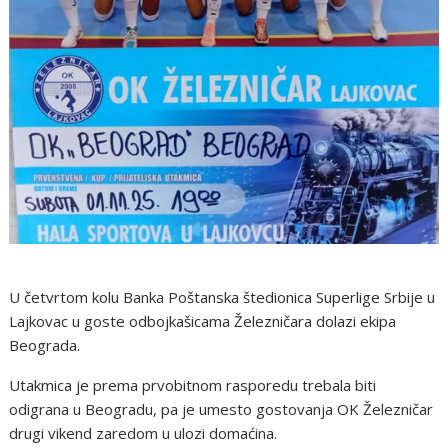
U četvrtom kolu Banka Poštanska štedionica Superlige Srbije u
Lajkovac u goste odbojkašicama Železničara dolazi ekipa
Beograda.
Utakmica je prema prvobitnom rasporedu trebala biti
odigrana u Beogradu, pa je umesto gostovanja OK Železničar
drugi vikend zaredom u ulozi domaćina.