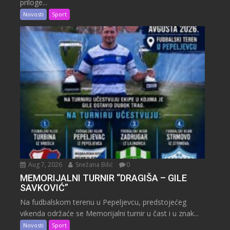
priloge...
Novosti
Sport
Aug 7, 2026
Snežana Bilić
0
MEMORIJALNI TURNIR “DRAGIŠA – GILE
SAVKOVIĆ”
Na fudbalskom terenu u Pepeljevcu, predstojećeg
vikenda održaće se Memorijalni turnir u čast i u znak...
Novosti
Sport