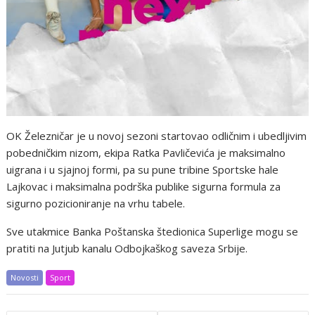
OK Železničar je u novoj sezoni startovao odličnim i ubedljivim
pobedničkim nizom, ekipa Ratka Pavličevića je maksimalno
uigrana i u sjajnoj formi, pa su pune tribine Sportske hale
Lajkovac i maksimalna podrška publike sigurna formula za
sigurno pozicioniranje na vrhu tabele.
Sve utakmice Banka Poštanska štedionica Superlige mogu se
pratiti na Jutjub kanalu Odbojkaškog saveza Srbije.
Novosti
Sport