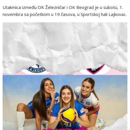
Utakmica između OK Železničar i OK Beograd je u subotu, 1.
novembra sa početkom u 19 časova, u Sportskoj hali Lajkovac.