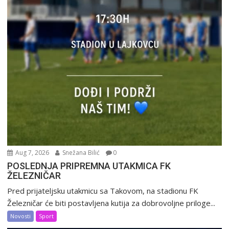
Aug 7, 2026
Snežana Bilić
0
POSLEDNJA PRIPREMNA UTAKMICA FK
ŽELEZNIČAR
Pred prijateljsku utakmicu sa Takovom, na stadionu FK
Železničar će biti postavljena kutija za dobrovoljne priloge...
Novosti
Sport