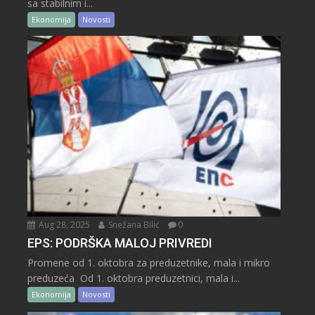
sa stabilnim i...
Ekonomija
Novosti
Aug 28, 2025
Snežana Bilić
0
EPS: PODRŠKA MALOJ PRIVREDI
Promene od 1. oktobra za preduzetnike, mala i mikro
preduzeća Od 1. oktobra preduzetnici, mala i...
Ekonomija
Novosti