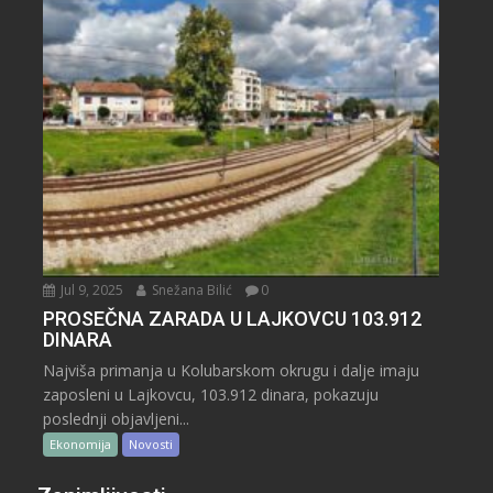
Jul 9, 2025
Snežana Bilić
0
PROSEČNA ZARADA U LAJKOVCU 103.912
DINARA
Najviša primanja u Kolubarskom okrugu i dalje imaju
zaposleni u Lajkovcu, 103.912 dinara, pokazuju
poslednji objavljeni...
Ekonomija
Novosti