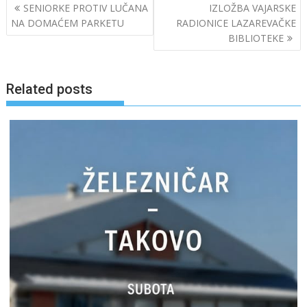
Post
SENIORKE PROTIV LUČANA
IZLOŽBA VAJARSKE
navigation
NA DOMAĆEM PARKETU
RADIONICE LAZAREVAČKE
BIBLIOTEKE
Related posts