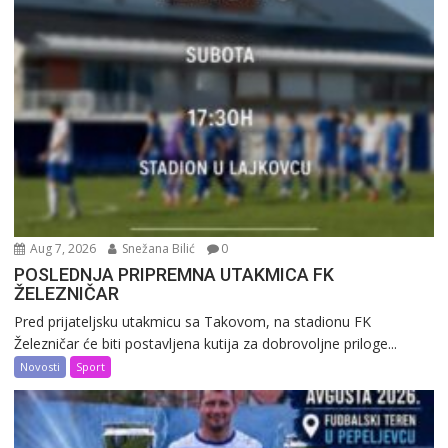
Aug 7, 2026
Snežana Bilić
0
POSLEDNJA PRIPREMNA UTAKMICA FK
ŽELEZNIČAR
Pred prijateljsku utakmicu sa Takovom, na stadionu FK
Železničar će biti postavljena kutija za dobrovoljne priloge...
Novosti
Sport