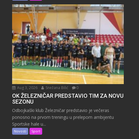
Aug 3, 2026
Snežana Bilić
0
OK ŽELEZNIČAR PREDSTAVIO TIM ZA NOVU
SEZONU
Odbojkaški klub Železničar predstavio je večeras
ponosno na prvom treningu u prelepom ambijentu
Sportske hale u...
Novosti
Sport