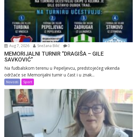
Aug 7, 2026
Snežana Bilić
0
MEMORIJALNI TURNIR “DRAGIŠA – GILE
SAVKOVIĆ”
Na fudbalskom terenu u Pepeljevcu, predstojećeg vikenda
održaće se Memorijalni turnir u čast i u znak...
Novosti
Sport