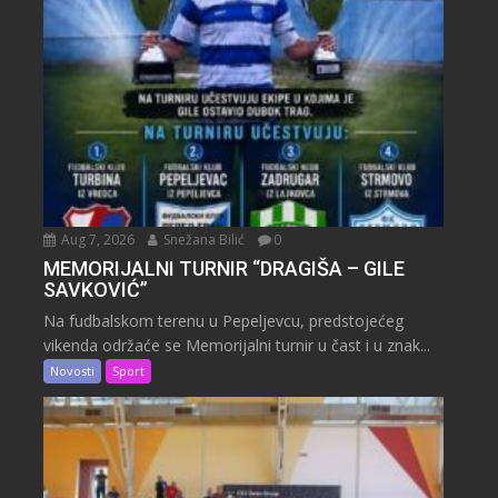
Aug 7, 2026
Snežana Bilić
0
MEMORIJALNI TURNIR “DRAGIŠA – GILE
SAVKOVIĆ”
Na fudbalskom terenu u Pepeljevcu, predstojećeg
vikenda održaće se Memorijalni turnir u čast i u znak...
Novosti
Sport