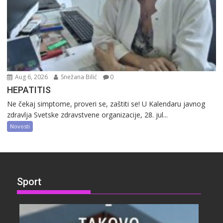
Aug 6, 2026
Snežana Bilić
0
HEPATITIS
Ne čekaj simptome, proveri se, zaštiti se! U Kalendaru javnog
zdravlja Svetske zdravstvene organizacije, 28. jul...
Novosti
Sport