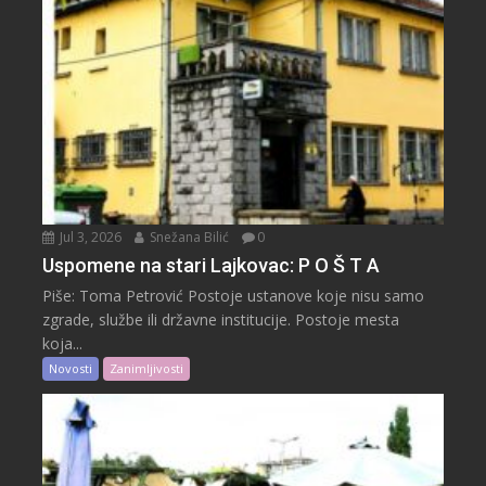
Jul 3, 2026
Snežana Bilić
0
Uspomene na stari Lajkovac: P O Š T A
Piše: Toma Petrović Postoje ustanove koje nisu samo
zgrade, službe ili državne institucije. Postoje mesta
koja...
Novosti
Zanimljivosti