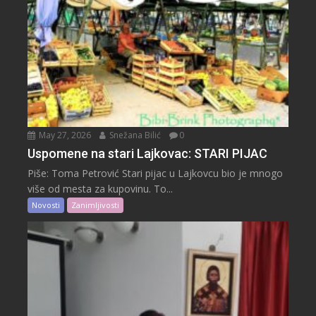
May 27, 2026
Snežana Bilić
0
Uspomene na stari Lajkovac: STARI PIJAC
Piše: Toma Petrović Stari pijac u Lajkovcu bio je mnogo
više od mesta za kupovinu. To...
Novosti
Zanimljivosti