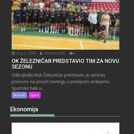
Aug 3, 2026
Snežana Bilić
0
OK ŽELEZNIČAR PREDSTAVIO TIM ZA NOVU
SEZONU
Odbojkaški klub Železničar predstavio je večeras
ponosno na prvom treningu u prelepom ambijentu
Sportske hale u...
Novosti
Sport
Ekonomija