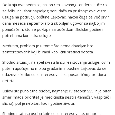
Do kraja ove sedmice, nakon realizovanog tendera ističe rok
za žalbu na izbor najboljeg ponuđača za pružanje ove vrste
usluge na području opštine Lajkovac, nakon čega će već prvih
dana meseca septembra biti sklopljen ugovor sa najboljim
ponuđačem, što se poklapa sa početkom školske godine i
potrebama korisnika usluge.
Međutim, problem je u tome što nema dovoljan broj
zainteresovanih koji bi radili kao ličnii pratioci deteta.
Shodno situaciji, na apel svih u lancu realizovanja usluge, ovim
putem upućujemo molbu građanima opštine Lajkovac da se
odazovu ukoliko su zainteresovani za posao ličnog pratioca
deteta.
Uslovi su: punoletne osobe, najmanje IV stepen SSS, nije bitan
smer (mada prioritet je medicinska sestra-tehničar, vaspitač i
slično), pol je nebitan, kao i godine života.
Shodno statusu osoba koje su zainteresovane, odabrani