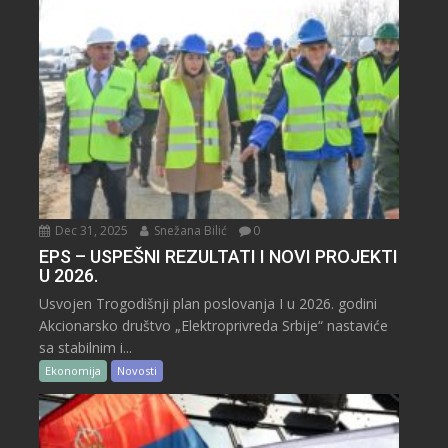
Dec 31, 2025
Snežana Bilić
0
EPS – USPEŠNI REZULTATI I NOVI PROJEKTI
U 2026.
Usvojen Trogodišnji plan poslovanja I u 2026. godini
Akcionarsko društvo „Elektroprivreda Srbije“ nastaviće
sa stabilnim i...
Ekonomija
Novosti