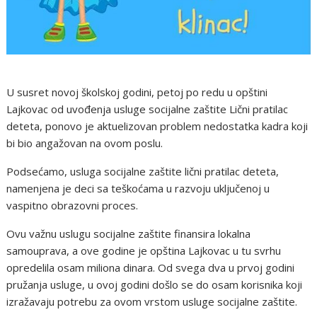
U susret novoj školskoj godini, petoj po redu u opštini
Lajkovac od uvođenja usluge socijalne zaštite Lični pratilac
deteta, ponovo je aktuelizovan problem nedostatka kadra koji
bi bio angažovan na ovom poslu.
Podsećamo, usluga socijalne zaštite lični pratilac deteta,
namenjena je deci sa teškoćama u razvoju uključenoj u
vaspitno obrazovni proces.
Ovu važnu uslugu socijalne zaštite finansira lokalna
samouprava, a ove godine je opština Lajkovac u tu svrhu
opredelila osam miliona dinara. Od svega dva u prvoj godini
pružanja usluge, u ovoj godini došlo se do osam korisnika koji
izražavaju potrebu za ovom vrstom usluge socijalne zaštite.