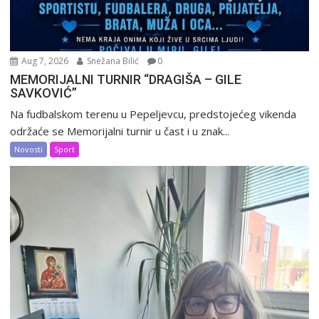
Aug 7, 2026
Snežana Bilić
0
MEMORIJALNI TURNIR “DRAGIŠA – GILE
SAVKOVIĆ”
Na fudbalskom terenu u Pepeljevcu, predstojećeg vikenda
održaće se Memorijalni turnir u čast i u znak...
Novosti
Sport