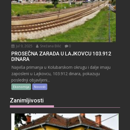
Jul 9, 2025
Snežana Bilić
0
PROSEČNA ZARADA U LAJKOVCU 103.912
DINARA
Najviša primanja u Kolubarskom okrugu i dalje imaju
zaposleni u Lajkovcu, 103.912 dinara, pokazuju
poslednji objavljeni...
Ekonomija
Novosti
Zanimljivosti