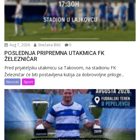
Aug 7, 2026
Snežana Bilić
0
POSLEDNJA PRIPREMNA UTAKMICA FK
ŽELEZNIČAR
Pred prijateljsku utakmicu sa Takovom, na stadionu FK
Železničar će biti postavljena kutija za dobrovoljne priloge...
Novosti
Sport