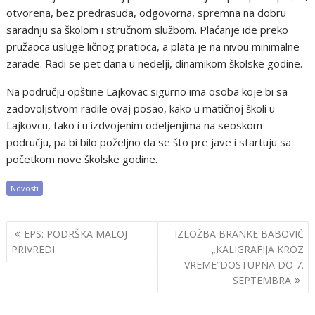
otvorena, bez predrasuda, odgovorna, spremna na dobru
saradnju sa školom i stručnom službom. Plaćanje ide preko
pružaoca usluge ličnog pratioca, a plata je na nivou minimalne
zarade. Radi se pet dana u nedelji, dinamikom školske godine.
Na području opštine Lajkovac sigurno ima osoba koje bi sa
zadovoljstvom radile ovaj posao, kako u matičnoj školi u
Lajkovcu, tako i u izdvojenim odeljenjima na seoskom
području, pa bi bilo poželjno da se što pre jave i startuju sa
početkom nove školske godine.
Novosti
Post
EPS: PODRŠKA MALOJ
IZLOŽBA BRANKE BABOVIĆ
navigation
PRIVREDI
„KALIGRAFIJA KROZ
VREME”DOSTUPNA DO 7.
SEPTEMBRA