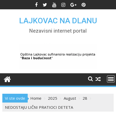
Skip
to
content
LAJKOVAC NA DLANU
Nezavisni internet portal
Vi ste ovde
Home
2025
August
28
NEDOSTAJU LIČNI PRATIOCI DETETA