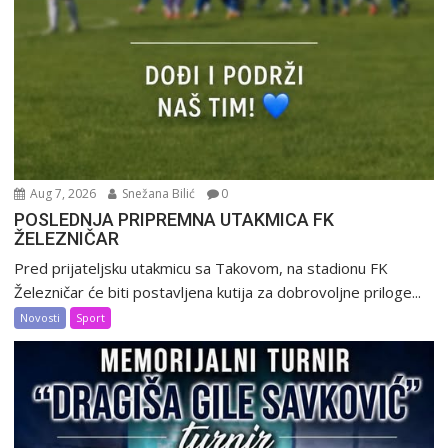
Aug 7, 2026
Snežana Bilić
0
POSLEDNJA PRIPREMNA UTAKMICA FK
ŽELEZNIČAR
Pred prijateljsku utakmicu sa Takovom, na stadionu FK
Železničar će biti postavljena kutija za dobrovoljne priloge...
Novosti
Sport