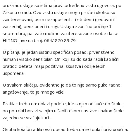
pružalac usluge sa istima pravi određenu vrstu ugovora, po
Zakonu o radu. Ovu vrstu usluge mogu pružati ukoliko su
zainteresovani, osim nezaposlenih i studenti (redovni ili
vanredni), penzioneri i drugi. Usluga zvanično počinje 1.
septembra, pa zato molimo zainteresovane osobe da se
HITNO jave na broj: 064/ 870 89 79.
U pitanju je jedan uistinu specifičan posao, prvenstveno
human i visoko senzibilan. Oni koji su do sada radili kao lični
pratioci deteta imaju pozitivna iskustva i obilje lepih
uspomena.
U svakom slučaju, evidentno je da to nije samo puko radno
angažovanje, to je mnogo više!
Pratilac treba da: dolazi podete, ide s njim od kuće do škole,
po potrebi boravi sa njim u školi tokom nastave i nakon škole
zajedno se vraćaju kući.
Osoba koja bi radila ovaj posao treba da je topla i pristupačna,