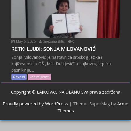
May 6, 2026
Snežana Bilić
0
RETKI LJUDI: SONJA MILOVANOVIĆ
Sonja Milovanović je nastavnica srpskog jezika i
književnosti u OŠ „Mile Dubljević“ u Lajkovcu, srpska
pesnikinja,...
Novosti
Zanimljivosti
Copyright © LAJKOVAC NA DLANU Sva prava zadržana
Proudly powered by WordPress
|
Theme: SuperMag by
Acme
Themes