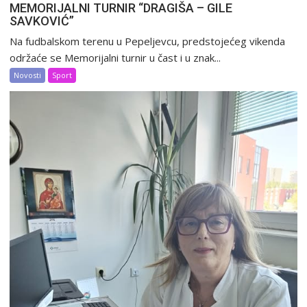
MEMORIJALNI TURNIR “DRAGIŠA – GILE
SAVKOVIĆ”
Na fudbalskom terenu u Pepeljevcu, predstojećeg vikenda
održaće se Memorijalni turnir u čast i u znak...
Novosti
Sport