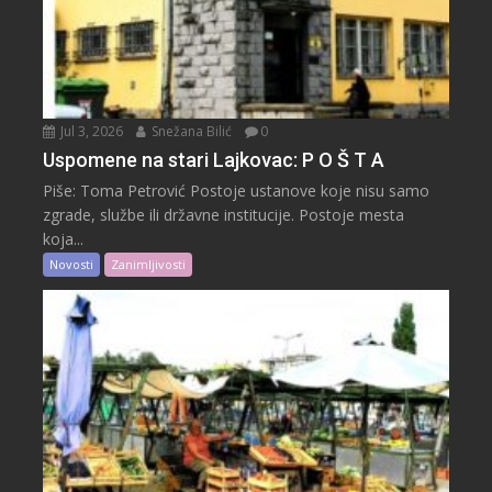
Jul 3, 2026
Snežana Bilić
0
Uspomene na stari Lajkovac: P O Š T A
Piše: Toma Petrović Postoje ustanove koje nisu samo
zgrade, službe ili državne institucije. Postoje mesta
koja...
Novosti
Zanimljivosti