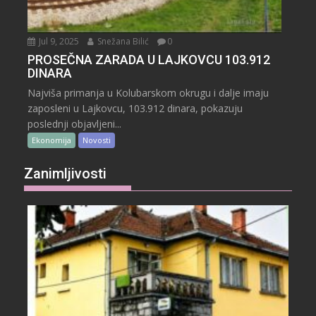
Jul 9, 2025
Snežana Bilić
0
PROSEČNA ZARADA U LAJKOVCU 103.912
DINARA
Najviša primanja u Kolubarskom okrugu i dalje imaju
zaposleni u Lajkovcu, 103.912 dinara, pokazuju
poslednji objavljeni...
Ekonomija
Novosti
Zanimljivosti