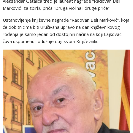
Aleksandar Gatalica treći je laureat nagrade “Radovan Beli
Marković” za zbirku priča “Druga violina i druge priče”.
Ustanovljenje književne nagrade “Radovan Beli Marković”, koja
će dobitnicima biti uručivana upravo na dan književnikovog
rođenja je samo jedan od dostojnih načina na koji Lajkovac
čuva uspomenu i odužuje dug svom Književniku.