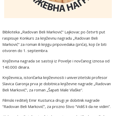
Biblioteka „Radovan Beli Marković“ Lajkovac po četvrti put
raspisuje Konkurs za književnu nagradu „Radovan Beli
Marković“ za roman ili knjigu pripovedaka (prića), koji će biti
otvoren do 1. septembra.
Književna nagrada se sastoji iz Povelje i novčanog iznosa od
140.000 dinara.
Književnica, istoričarka književnosti i univerzitetski profesor
Slavica Garonja prva je dobitnica književne nagrade „Radovan
Beli Marković“, za roman „Šapati Male Vlaške“.
Filmski reditelj Emir Kusturica drugi je dobitnik nagrade
“Radovan Beli Marković”, za prozno štivo “Vidiš li da ne vidim”.