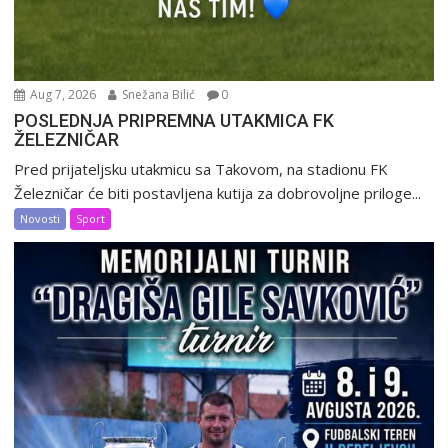
Aug 7, 2026
Snežana Bilić
0
POSLEDNJA PRIPREMNA UTAKMICA FK
ŽELEZNIČAR
Pred prijateljsku utakmicu sa Takovom, na stadionu FK
Železničar će biti postavljena kutija za dobrovoljne priloge...
Novosti
Sport