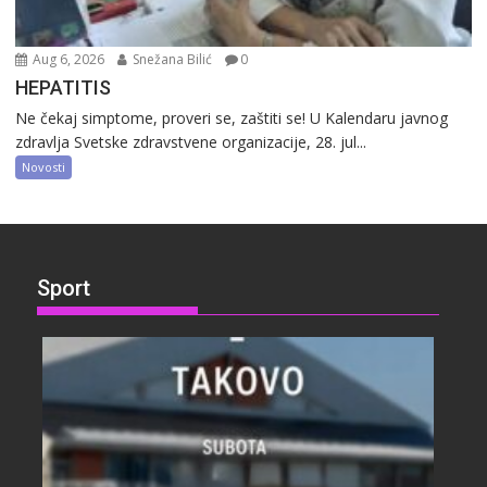
Aug 6, 2026
Snežana Bilić
0
HEPATITIS
Ne čekaj simptome, proveri se, zaštiti se! U Kalendaru javnog
zdravlja Svetske zdravstvene organizacije, 28. jul...
Novosti
Sport