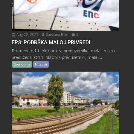
Aug 28, 2025
Snežana Bilić
0
EPS: PODRŠKA MALOJ PRIVREDI
Promene od 1. oktobra za preduzetnike, mala i mikro
preduzeća Od 1. oktobra preduzetnici, mala i...
Ekonomija
Novosti