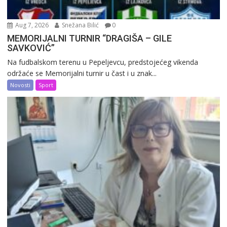
Aug 7, 2026
Snežana Bilić
0
MEMORIJALNI TURNIR “DRAGIŠA – GILE
SAVKOVIĆ”
Na fudbalskom terenu u Pepeljevcu, predstojećeg vikenda
održaće se Memorijalni turnir u čast i u znak...
Novosti
Sport