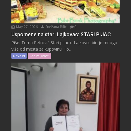
May 27, 2026
Snežana Bilić
0
Uspomene na stari Lajkovac: STARI PIJAC
Piše: Toma Petrović Stari pijac u Lajkovcu bio je mnogo
više od mesta za kupovinu. To...
Novosti
Zanimljivosti