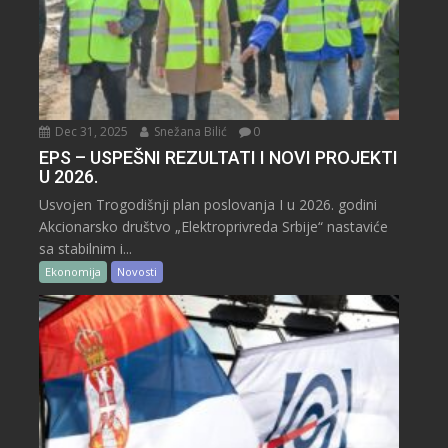
Dec 31, 2025
Snežana Bilić
0
EPS – USPEŠNI REZULTATI I NOVI PROJEKTI
U 2026.
Usvojen Trogodišnji plan poslovanja I u 2026. godini
Akcionarsko društvo „Elektroprivreda Srbije“ nastaviće
sa stabilnim i...
Ekonomija
Novosti