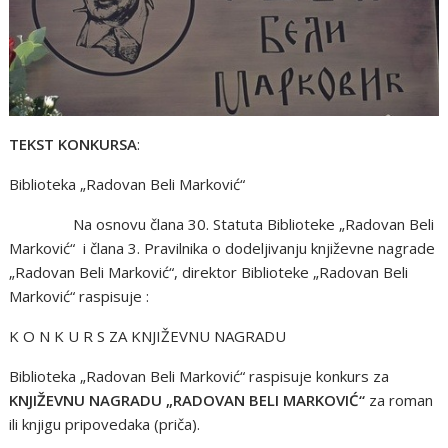
TEKST KONKURSA
:
Biblioteka „Radovan Beli Marković“
Na osnovu člana 30. Statuta Biblioteke „Radovan Beli
Marković“ i člana 3. Pravilnika o dodeljivanju književne nagrade
„Radovan Beli Marković“, direktor Biblioteke „Radovan Beli
Marković“ raspisuje :
K O N K U R S ZA KNJIŽEVNU NAGRADU
Biblioteka „Radovan Beli Marković“ raspisuje konkurs za
KNJIŽEVNU NAGRADU „RADOVAN BELI MARKOVIĆ“
za roman
ili knjigu pripovedaka (priča).