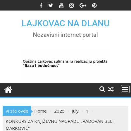
Skip
to
content
LAJKOVAC NA DLANU
Nezavisni internet portal
Vi ste ovde
Home
2025
July
1
KONKURS ZA KNJIŽEVNU NAGRADU „RADOVAN BELI
MARKOVIĆ“