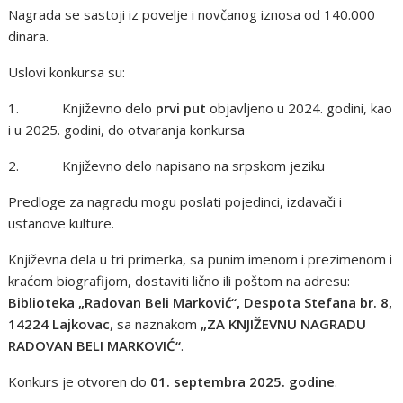
Nagrada se sastoji iz povelje i novčanog iznosa od 140.000
dinara.
Uslovi konkursa su:
1. Književno delo
prvi put
objavljeno u 2024. godini, kao
i u 2025. godini, do otvaranja konkursa
2. Književno delo napisano na srpskom jeziku
Predloge za nagradu mogu poslati pojedinci, izdavači i
ustanove kulture.
Književna dela u tri primerka, sa punim imenom i prezimenom i
kraćom biografijom, dostaviti lično ili poštom na adresu:
Biblioteka „Radovan Beli Marković“, Despota Stefana br. 8,
14224 Lajkovac
, sa naznakom
„ZA KNJIŽEVNU NAGRADU
RADOVAN BELI MARKOVIĆ“
.
Konkurs je otvoren do
01. septembra 2025. godine
.