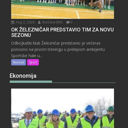
Aug 3, 2026
Snežana Bilić
0
OK ŽELEZNIČAR PREDSTAVIO TIM ZA NOVU
SEZONU
Odbojkaški klub Železničar predstavio je večeras
ponosno na prvom treningu u prelepom ambijentu
Sportske hale u...
Novosti
Sport
Ekonomija