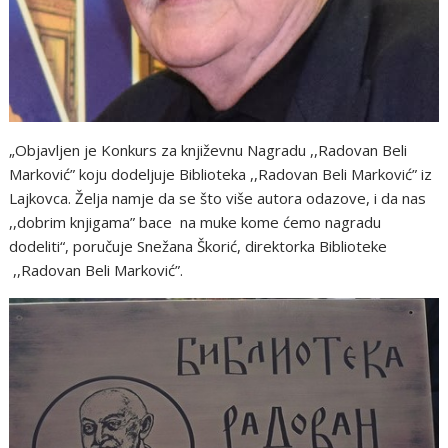
„Objavljen je Konkurs za književnu Nagradu ,,Radovan Beli
Marković” koju dodeljuje Biblioteka ,,Radovan Beli Marković” iz
Lajkovca. Želja namje da se što više autora odazove, i da nas
,,dobrim knjigama” bace na muke kome ćemo nagradu
dodeliti“, poručuje Snežana Škorić, direktorka Biblioteke
,,Radovan Beli Marković”.