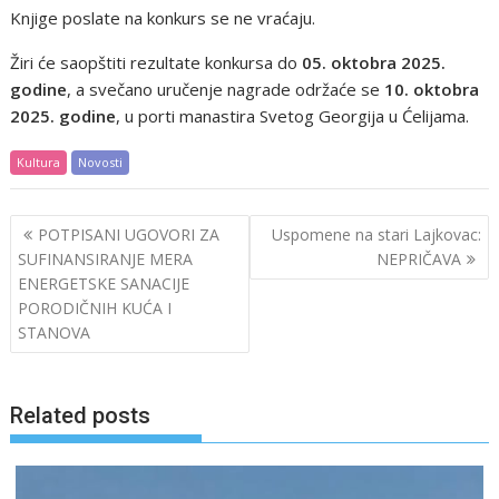
Knjige poslate na konkurs se ne vraćaju.
Žiri će saopštiti rezultate konkursa do
05. oktobra 2025.
godine
, a svečano uručenje nagrade održaće se
10. oktobra
2025. godine
, u porti manastira Svetog Georgija u Ćelijama.
Kultura
Novosti
Post
POTPISANI UGOVORI ZA
Uspomene na stari Lajkovac:
navigation
SUFINANSIRANJE MERA
NEPRIČAVA
ENERGETSKE SANACIJE
PORODIČNIH KUĆA I
STANOVA
Related posts