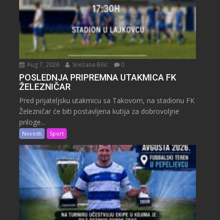
Aug 7, 2026
Snežana Bilić
0
POSLEDNJA PRIPREMNA UTAKMICA FK
ŽELEZNIČAR
Pred prijateljsku utakmicu sa Takovom, na stadionu FK
Železničar će biti postavljena kutija za dobrovoljne
priloge...
Novosti
Sport