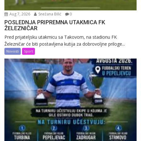
Aug 7, 2026
Snežana Bilić
0
POSLEDNJA PRIPREMNA UTAKMICA FK
ŽELEZNIČAR
Pred prijateljsku utakmicu sa Takovom, na stadionu FK
Železničar će biti postavljena kutija za dobrovoljne priloge...
Novosti
Sport