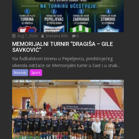
Aug 7, 2026
Snežana Bilić
0
MEMORIJALNI TURNIR “DRAGIŠA – GILE
SAVKOVIĆ”
Na fudbalskom terenu u Pepeljevcu, predstojećeg
vikenda održaće se Memorijalni turnir u čast i u znak...
Novosti
Sport