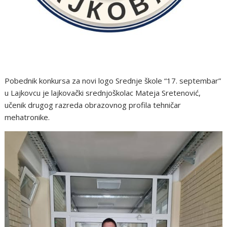
Pobednik konkursa za novi logo Srednje škole “17. septembar”
u Lajkovcu je lajkovački srednjoškolac Mateja Sretenović,
učenik drugog razreda obrazovnog profila tehničar
mehatronike.