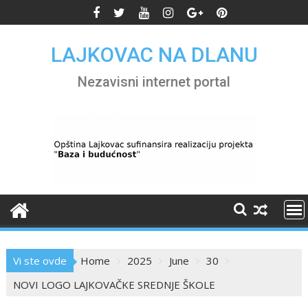
Skip
to
content
LAJKOVAC NA DLANU
Nezavisni internet portal
Vi ste ovde
Home
2025
June
30
NOVI LOGO LAJKOVAČKE SREDNJE ŠKOLE