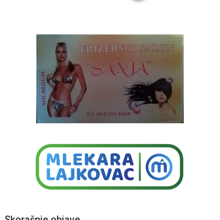
Skorašnje objave