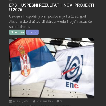
EPS – USPEŠNI REZULTATI I NOVI PROJEKTI
U 2026.
Usvojen Trogodišnji plan poslovanja I u 2026. godini
Akcionarsko društvo „Elektroprivreda Srbije“ nastaviće
sa stabilnim i...
Ekonomija
Novosti
Aug 28, 2025
Snežana Bilić
0