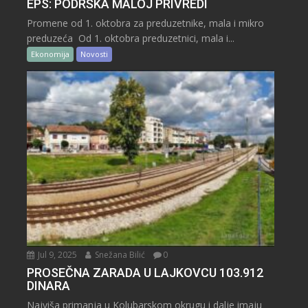
EPS: PODRŠKA MALOJ PRIVREDI
Promene od 1. oktobra za preduzetnike, mala i mikro
preduzeća Od 1. oktobra preduzetnici, mala i...
Ekonomija
Novosti
Jul 9, 2025
Snežana Bilić
0
PROSEČNA ZARADA U LAJKOVCU 103.912
DINARA
Najviša primanja u Kolubarskom okrugu i dalje imaju