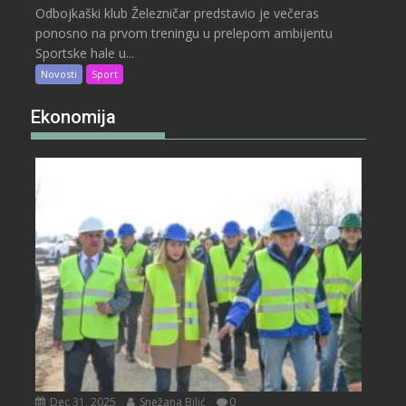
Odbojkaški klub Železničar predstavio je večeras
ponosno na prvom treningu u prelepom ambijentu
Sportske hale u...
Novosti
Sport
Ekonomija
Dec 31, 2025
Snežana Bilić
0