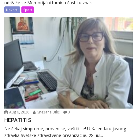
održaće se Memorijalni turnir u čast i u znak...
Novosti
Sport
Aug 6, 2026
Snežana Bilić
0
HEPATITIS
Ne čekaj simptome, proveri se, zaštiti se! U Kalendaru javnog
zdravlja Svetske zdravstvene organizacije, 28. jul...