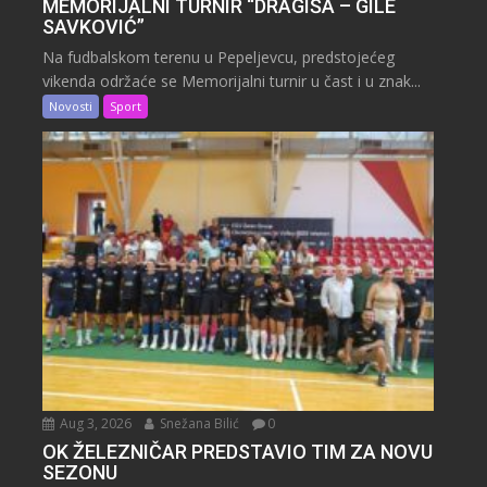
MEMORIJALNI TURNIR “DRAGIŠA – GILE
SAVKOVIĆ”
Na fudbalskom terenu u Pepeljevcu, predstojećeg
vikenda održaće se Memorijalni turnir u čast i u znak...
Novosti
Sport
Aug 3, 2026
Snežana Bilić
0
OK ŽELEZNIČAR PREDSTAVIO TIM ZA NOVU
SEZONU