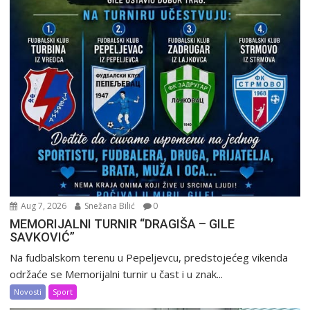
Aug 7, 2026
Snežana Bilić
0
MEMORIJALNI TURNIR “DRAGIŠA – GILE
SAVKOVIĆ”
Na fudbalskom terenu u Pepeljevcu, predstojećeg vikenda
održaće se Memorijalni turnir u čast i u znak...
Novosti
Sport