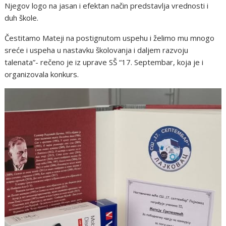
Njegov logo na jasan i efektan način predstavlja vrednosti i
duh škole.
Čestitamo Mateji na postignutom uspehu i želimo mu mnogo
sreće i uspeha u nastavku školovanja i daljem razvoju
talenata”- rečeno je iz uprave SŠ “17. Septembar, koja je i
organizovala konkurs.