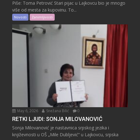
Piše: Toma Petrović Stari pijac u Lajkovcu bio je mnogo
više od mesta za kupovinu. To...
Novosti
Zanimljivosti
May 6, 2026
Snežana Bilić
0
RETKI LJUDI: SONJA MILOVANOVIĆ
Sonja Milovanović je nastavnica srpskog jezika i
književnosti u OŠ „Mile Dubljević“ u Lajkovcu, srpska