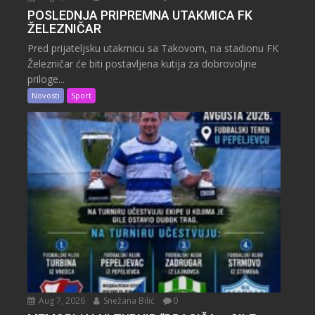
POSLEDNJA PRIPREMNA UTAKMICA FK
ŽELEZNIČAR
Pred prijateljsku utakmicu sa Takovom, na stadionu FK
Železničar će biti postavljena kutija za dobrovoljne
priloge...
Novosti
Sport
Aug 7, 2026
Snežana Bilić
0