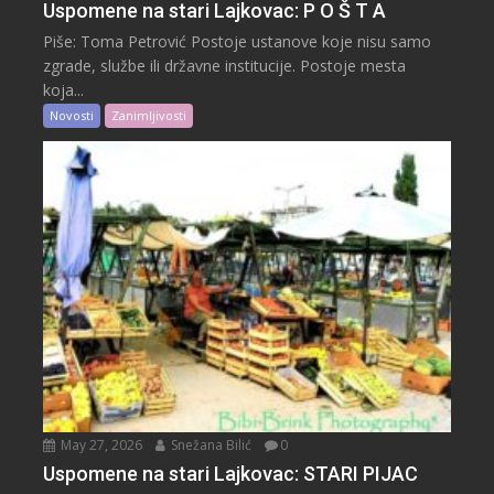
Uspomene na stari Lajkovac: P O Š T A
Piše: Toma Petrović Postoje ustanove koje nisu samo
zgrade, službe ili državne institucije. Postoje mesta
koja...
Novosti
Zanimljivosti
May 27, 2026
Snežana Bilić
0
Uspomene na stari Lajkovac: STARI PIJAC