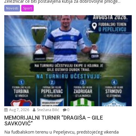
Železničar će biti postavljena kutija za dobrovoljne priloge...
Novosti
Sport
Aug 7, 2026
Snežana Bilić
0
MEMORIJALNI TURNIR “DRAGIŠA – GILE
SAVKOVIĆ”
Na fudbalskom terenu u Pepeljevcu, predstojećeg vikenda