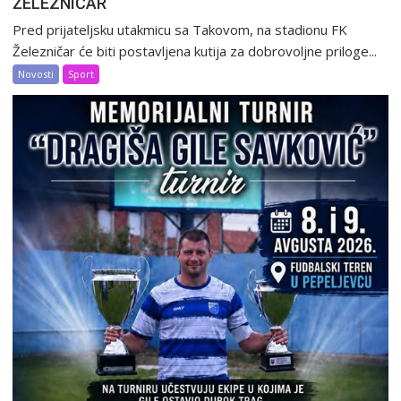
ŽELEZNIČAR
Pred prijateljsku utakmicu sa Takovom, na stadionu FK
Železničar će biti postavljena kutija za dobrovoljne priloge...
Novosti
Sport