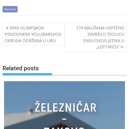
Novosti
Post
MINI OLIMPIJADA
174 MALIŠANA USPEŠNO
navigation
PENZIONERA KOLUBARSKOG
ZAVRŠILO ŠKOLICU
OKRUGA ODRŽANA U UBU
ENGLESKOG JEZIKA U
„LEPTIRIĆU“
Related posts