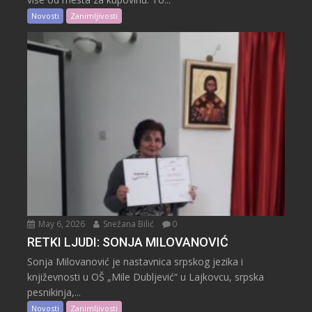
Novosti
Zanimljivosti
May 6, 2026
Snežana Bilić
0
RETKI LJUDI: SONJA MILOVANOVIĆ
Sonja Milovanović je nastavnica srpskog jezika i
književnosti u OŠ „Mile Dubljević“ u Lajkovcu, srpska
pesnikinja,...
Novosti
Zanimljivosti