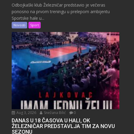
Odbojkaški klub Železničar predstavio je večeras
ponosno na prvom treningu u prelepom ambijentu
Sportske hale u...
Novosti
Sport
Aug 3, 2026
Snežana Bilić
0
DANAS U 18 ČASOVA U HALI, OK
ŽELEZNIČAR PREDSTAVLJA TIM ZA NOVU
SEZONU