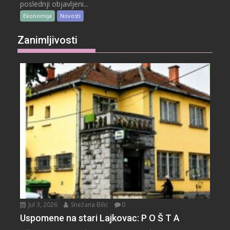
poslednji objavljeni...
Ekonomija
Novosti
Zanimljivosti
Jul 3, 2026
Snežana Bilić
0
Uspomene na stari Lajkovac: P O Š T A