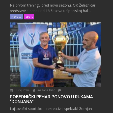
Na prvom treningu pred novu sezonu, OK Železničar
predstaviće danas od 18 časova u Sportskoj hali...
Novosti
Sport
Jul 29, 2026
Snežana Bilić
0
POBEDNIČKI PEHAR PONOVO U RUKAMA
“DONJANA”
Lajkovački sportsko – rekreativni spektakl Gornjani –