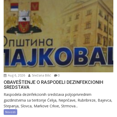
Aug 6, 2026
Snežana Bilić
0
OBAVEŠTENJE O RASPODELI DEZINFEKCIONIH
SREDSTAVA
Raspodela dezinfekcionih sredstava poljoprivrednim
gazdinstvima sa teritorije Ćelija, Nepričave, Rubribreze, Bajevca,
Stepanja, Slovca, Markove Crkve, Strmova...
Novosti