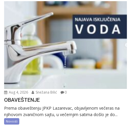
Aug 4, 2026
Snežana Bilić
0
OBAVEŠTENJE
Prema obaveštenju JPKP Lazarevac, objavljenom večeras na
njihovom zvaničnom sajtu, u večernjim satima došlo je do...
Novosti