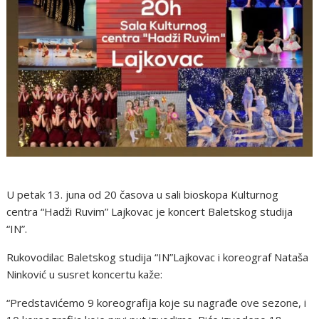
U petak 13. juna od 20 časova u sali bioskopa Kulturnog
centra “Hadži Ruvim” Lajkovac je koncert Baletskog studija
“IN”.
Rukovodilac Baletskog studija “IN”Lajkovac i koreograf Nataša
Ninković u susret koncertu kaže:
“Predstavićemo 9 koreografija koje su nagrađe ove sezone, i