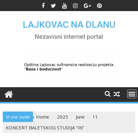
Skip
to
content
LAJKOVAC NA DLANU
Nezavisni internet portal
Vi ste ovde
Home
2025
June
11
KONCERT BALETSKOG STUDIJA “IN”