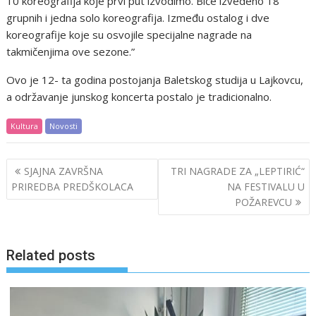
10 koreografija koje prvi put izvodimo. Biće izvedeno 18
grupnih i jedna solo koreografija. Između ostalog i dve
koreografije koje su osvojile specijalne nagrade na
takmičenjima ove sezone.”
Ovo je 12- ta godina postojanja Baletskog studija u Lajkovcu,
a održavanje junskog koncerta postalo je tradicionalno.
Kultura
Novosti
Post
SJAJNA ZAVRŠNA
TRI NAGRADE ZA „LEPTIRIĆ“
navigation
PRIREDBA PREDŠKOLACA
NA FESTIVALU U
POŽAREVCU
Related posts