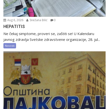
Aug 6, 2026
Snežana Bilić
0
HEPATITIS
Ne čekaj simptome, proveri se, zaštiti se! U Kalendaru
javnog zdravlja Svetske zdravstvene organizacije, 28. jul...
Novosti