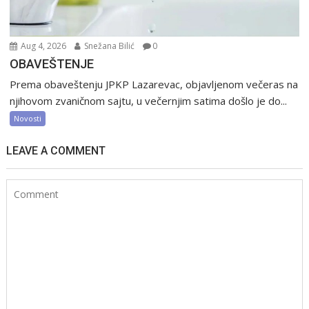
Aug 4, 2026
Snežana Bilić
0
OBAVEŠTENJE
Prema obaveštenju JPKP Lazarevac, objavljenom večeras na
njihovom zvaničnom sajtu, u večernjim satima došlo je do...
Novosti
LEAVE A COMMENT