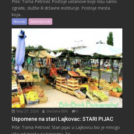
Piše: Toma Petrović Postoje ustanove koje nisu samo
zgrade, službe ili državne institucije. Postoje mesta
koja...
Novosti
Zanimljivosti
May 27, 2026
Snežana Bilić
0
Uspomene na stari Lajkovac: STARI PIJAC
Piše: Toma Petrović Stari pijac u Lajkovcu bio je mnogo
više od mesta za kupovinu. To...