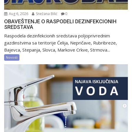
Aug 6, 2026
Snežana Bilić
0
OBAVEŠTENJE O RASPODELI DEZINFEKCIONIH
SREDSTAVA
Raspodela dezinfekcionih sredstava poljoprivrednim
gazdinstvima sa teritorije Ćelija, Nepričave, Rubribreze,
Bajevca, Stepanja, Slovca, Markove Crkve, Strmova...
Novosti