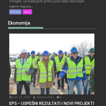
Donjani, sa tradicjiom preko pola veka obnovljen
nakon nepunu...
Novosti
Sport
Ekonomija
Dec 31, 2025
Snežana Bilić
0
EPS – USPEŠNI REZULTATI I NOVI PROJEKTI