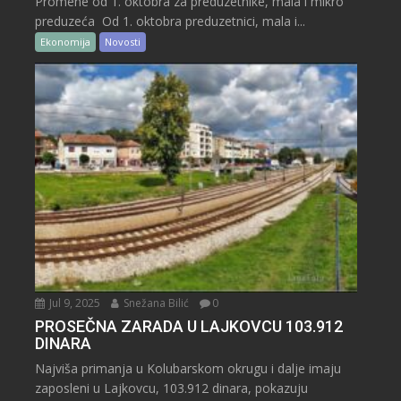
Promene od 1. oktobra za preduzetnike, mala i mikro
preduzeća Od 1. oktobra preduzetnici, mala i...
Ekonomija
Novosti
Jul 9, 2025
Snežana Bilić
0
PROSEČNA ZARADA U LAJKOVCU 103.912
DINARA
Najviša primanja u Kolubarskom okrugu i dalje imaju
zaposleni u Lajkovcu, 103.912 dinara, pokazuju