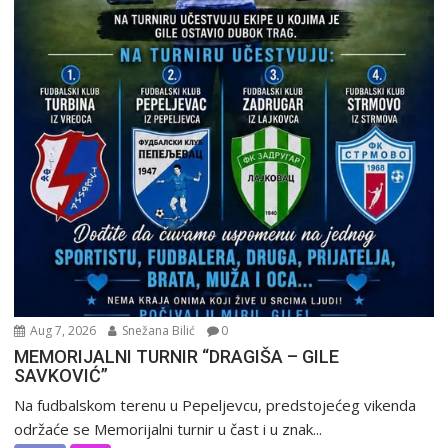
Aug 7, 2026
Snežana Bilić
0
MEMORIJALNI TURNIR “DRAGIŠA – GILE
SAVKOVIĆ”
Na fudbalskom terenu u Pepeljevcu, predstojećeg vikenda
održaće se Memorijalni turnir u čast i u znak...