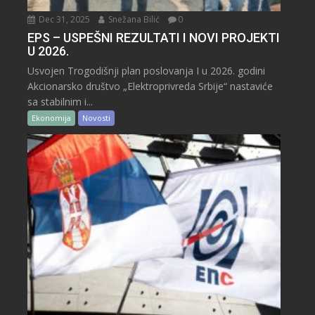
Dec 31, 2025
Snežana Bilić
0
EPS – USPEŠNI REZULTATI I NOVI PROJEKTI
U 2026.
Usvojen Trogodišnji plan poslovanja I u 2026. godini
Akcionarsko društvo „Elektroprivreda Srbije“ nastaviće
sa stabilnim i...
Ekonomija
Novosti