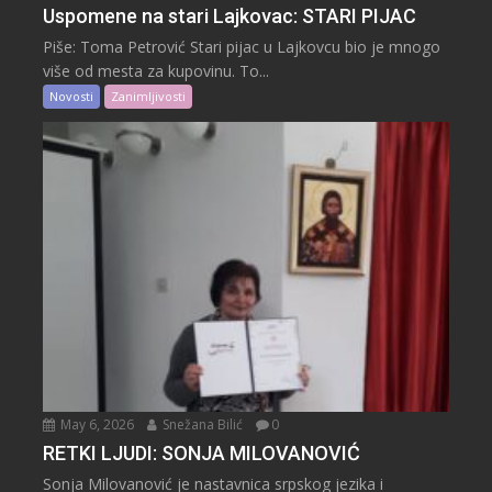
Uspomene na stari Lajkovac: STARI PIJAC
Piše: Toma Petrović Stari pijac u Lajkovcu bio je mnogo
više od mesta za kupovinu. To...
Novosti
Zanimljivosti
May 6, 2026
Snežana Bilić
0
RETKI LJUDI: SONJA MILOVANOVIĆ
Sonja Milovanović je nastavnica srpskog jezika i