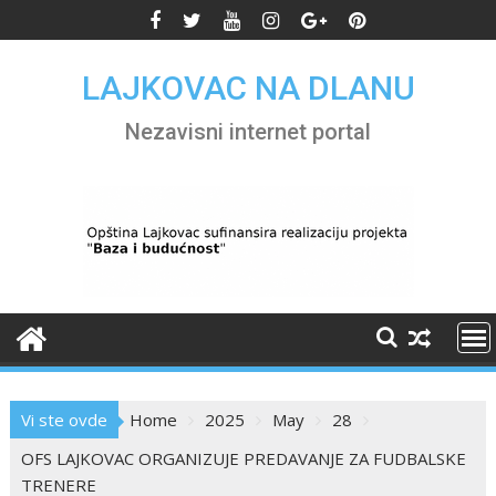
Skip
to
content
LAJKOVAC NA DLANU
Nezavisni internet portal
Vi ste ovde
Home
2025
May
28
OFS LAJKOVAC ORGANIZUJE PREDAVANJE ZA FUDBALSKE
TRENERE