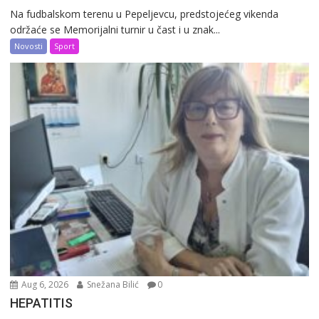
Na fudbalskom terenu u Pepeljevcu, predstojećeg vikenda
održaće se Memorijalni turnir u čast i u znak...
Novosti
Sport
Aug 6, 2026
Snežana Bilić
0
HEPATITIS