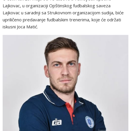
Lajkovac, u organizaciji Opštinskog fudbalskog saveza
Lajkovac u saradnji sa Strukovnom organizacijom sudija, biće
upriličeno predavanje fudbalskim trenerima, koje će održati
iskusni Joca Matić.