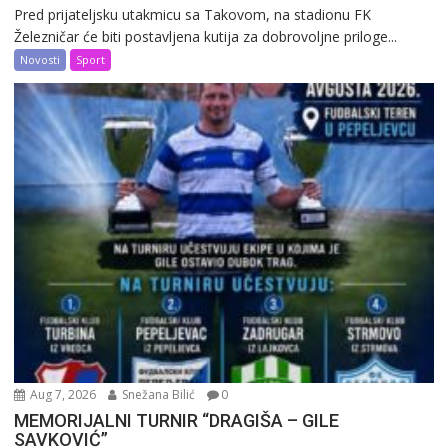
Pred prijateljsku utakmicu sa Takovom, na stadionu FK
Železničar će biti postavljena kutija za dobrovoljne priloge...
Novosti
Sport
Aug 7, 2026
Snežana Bilić
0
MEMORIJALNI TURNIR “DRAGIŠA – GILE
SAVKOVIĆ”