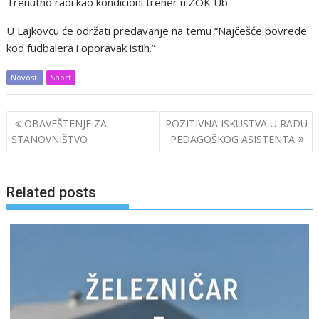
Trenutno radi kao kondicioni trener u ŽOK Ub.
U Lajkovcu će održati predavanje na temu “Najčešće povrede
kod fudbalera i oporavak istih.”
Novosti
Sport
Post
OBAVEŠTENJE ZA
POZITIVNA ISKUSTVA U RADU
navigation
STANOVNIŠTVO
PEDAGOŠKOG ASISTENTA
Related posts