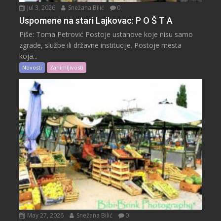
Jul 3, 2026
Snežana Bilić
0
Uspomene na stari Lajkovac: P O Š T A
Piše: Toma Petrović Postoje ustanove koje nisu samo
zgrade, službe ili državne institucije. Postoje mesta
koja...
Novosti
Zanimljivosti
May 27, 2026
Snežana Bilić
0