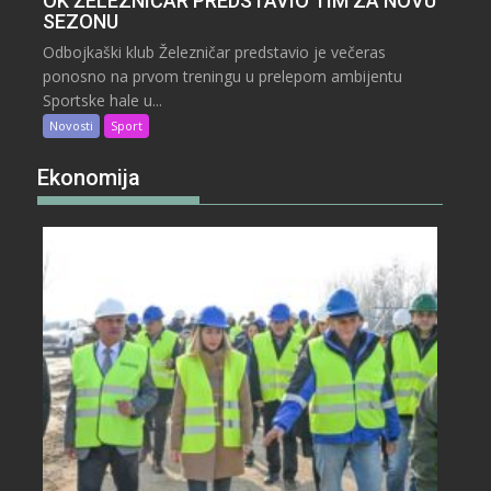
OK ŽELEZNIČAR PREDSTAVIO TIM ZA NOVU
SEZONU
Odbojkaški klub Železničar predstavio je večeras
ponosno na prvom treningu u prelepom ambijentu
Sportske hale u...
Novosti
Sport
Ekonomija