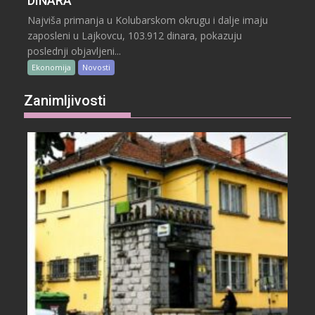
DINARA
Najviša primanja u Kolubarskom okrugu i dalje imaju
zaposleni u Lajkovcu, 103.912 dinara, pokazuju
poslednji objavljeni...
Ekonomija
Novosti
Zanimljivosti