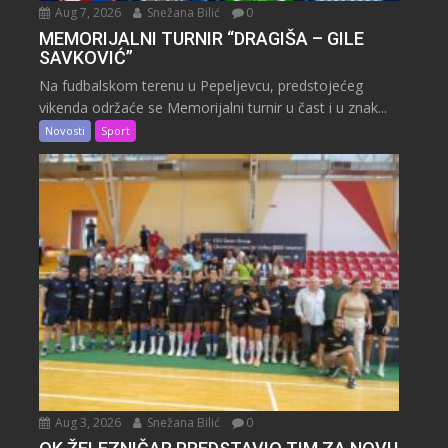
Aug 7, 2026
Snežana Bilić
0
MEMORIJALNI TURNIR “DRAGIŠA – GILE
SAVKOVIĆ”
Na fudbalskom terenu u Pepeljevcu, predstojećeg
vikenda održaće se Memorijalni turnir u čast i u znak...
Novosti
Sport
Aug 3, 2026
Snežana Bilić
0