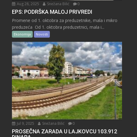
Aug 28, 2025
Snežana Bilić
0
EPS: PODRŠKA MALOJ PRIVREDI
Promene od 1. oktobra za preduzetnike, mala i mikro
preduzeća Od 1. oktobra preduzetnici, mala i...
Ekonomija
Novosti
Jul 9, 2025
Snežana Bilić
0
PROSEČNA ZARADA U LAJKOVCU 103.912