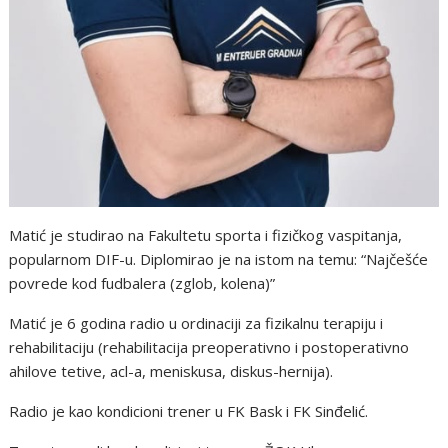
Matić je studirao na Fakultetu sporta i fizičkog vaspitanja,
popularnom DIF-u. Diplomirao je na istom na temu: “Najčešće
povrede kod fudbalera (zglob, kolena)”
Matić je 6 godina radio u ordinaciji za fizikalnu terapiju i
rehabilitaciju (rehabilitacija preoperativno i postoperativno
ahilove tetive, acl-a, meniskusa, diskus-hernija).
Radio je kao kondicioni trener u FK Bask i FK Sinđelić.