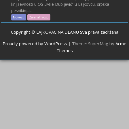
književnosti u OŠ „Mile Dubljević“ u Lajkovcu, srpska
pesnikinja,...
Novosti
Zanimljivosti
Copyright © LAJKOVAC NA DLANU Sva prava zadržana
Proudly powered by WordPress
|
Theme: SuperMag by
Acme
Themes