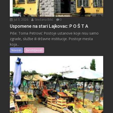
Jul 3, 2026
Snežana Bilić
0
Uspomene na stari Lajkovac: P O Š T A
Piše: Toma Petrović Postoje ustanove koje nisu samo
zgrade, službe ili državne institucije. Postoje mesta
koja...
Novosti
Zanimljivosti