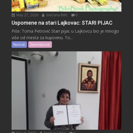
May 27, 2026
Snežana Bilić
0
Uspomene na stari Lajkovac: STARI PIJAC
Piše: Toma Petrović Stari pijac u Lajkovcu bio je mnogo
više od mesta za kupovinu. To...
Novosti
Zanimljivosti