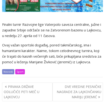
Finalni turnir Razvojne lige Vaterpolo saveza centralne, južne i
zapadne Srbije održaće se na Zatvorenom bazenu u Lajkovcu,
u nedelju 27. aprila od 11 časova.
Ovaj važan sportski događaj, pored takmičarskog, ima i
humanitarni karakter. Naime, tokom celodnevnog turnira, koji
će trajati do kasnih večernjih sati, biće prikupljana sredstva za
pomoć u lečenju Marijane Živković (Jeremić) iz Lajkovca.
Novosti
Sport
Post
PRVAKA DRŽAVE
DVE VREDNE PESNIČKE
navigation
ODLUČIĆE PETI MEČ U
NAGRADE ZA LAJKOVČANKU
LAJKOVCU
MARIJU JEREMIĆ