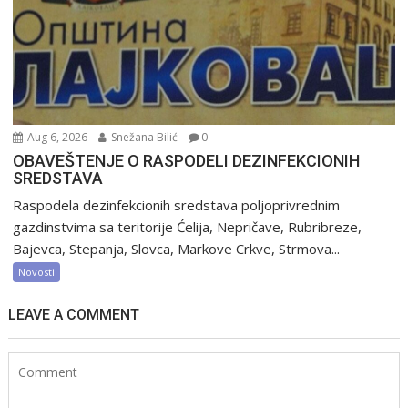
Aug 6, 2026
Snežana Bilić
0
OBAVEŠTENJE O RASPODELI DEZINFEKCIONIH
SREDSTAVA
Raspodela dezinfekcionih sredstava poljoprivrednim
gazdinstvima sa teritorije Ćelija, Nepričave, Rubribreze,
Bajevca, Stepanja, Slovca, Markove Crkve, Strmova...
Novosti
LEAVE A COMMENT