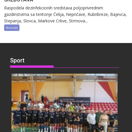
Raspodela dezinfekcionih sredstava poljoprivrednim
gazdinstvima sa teritorije Ćelija, Nepričave, Rubribreze, Bajevca,
Stepanja, Slovca, Markove Crkve, Strmova...
Novosti
Sport