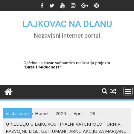
Skip
to
content
LAJKOVAC NA DLANU
Nezavisni internet portal
Vi ste ovde
Home
2025
April
26
U NEDELJU U LAJKOVCU FINALNI VATERPOLO TURNIR
RAZVOJNE LIGE, UZ HUMANITARNU AKCIJU ZA MARIJANU