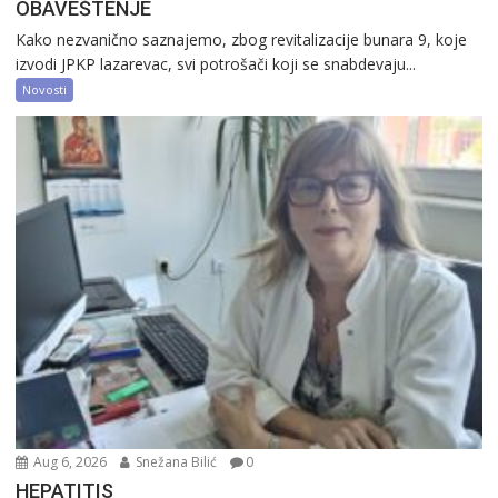
OBAVEŠTENJE
Kako nezvanično saznajemo, zbog revitalizacije bunara 9, koje
izvodi JPKP lazarevac, svi potrošači koji se snabdevaju...
Novosti
Aug 6, 2026
Snežana Bilić
0
HEPATITIS