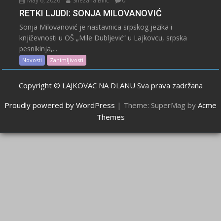
May 6, 2026
Snežana Bilić
0
RETKI LJUDI: SONJA MILOVANOVIĆ
Sonja Milovanović je nastavnica srpskog jezika i
književnosti u OŠ „Mile Dubljević“ u Lajkovcu, srpska
pesnikinja,...
Novosti
Zanimljivosti
Copyright © LAJKOVAC NA DLANU Sva prava zadržana
Proudly powered by WordPress
|
Theme: SuperMag by
Acme
Themes