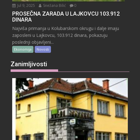
Jul 9, 2025
Snežana Bilić
0
PROSEČNA ZARADA U LAJKOVCU 103.912
DINARA
Najviša primanja u Kolubarskom okrugu i dalje imaju
zaposleni u Lajkovcu, 103.912 dinara, pokazuju
poslednji objavljeni...
Ekonomija
Novosti
Zanimljivosti