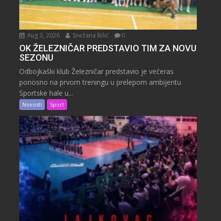
Aug 3, 2026
Snežana Bilić
0
OK ŽELEZNIČAR PREDSTAVIO TIM ZA NOVU
SEZONU
Odbojkaški klub Železničar predstavio je večeras
ponosno na prvom treningu u prelepom ambijentu
Sportske hale u...
Novosti
Sport