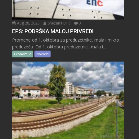
Aug 28, 2025
Snežana Bilić
0
EPS: PODRŠKA MALOJ PRIVREDI
Promene od 1. oktobra za preduzetnike, mala i mikro
preduzeća Od 1. oktobra preduzetnici, mala i...
Ekonomija
Novosti