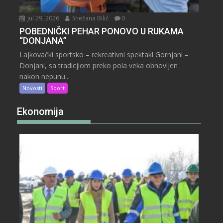
Jul 29, 2026
Snežana Bilić
0
POBEDNIČKI PEHAR PONOVO U RUKAMA
“DONJANA”
Lajkovački sportsko – rekreativni spektakl Gornjani –
Donjani, sa tradicjiom preko pola veka obnovljen
nakon nepunu...
Novosti
Sport
Ekonomija