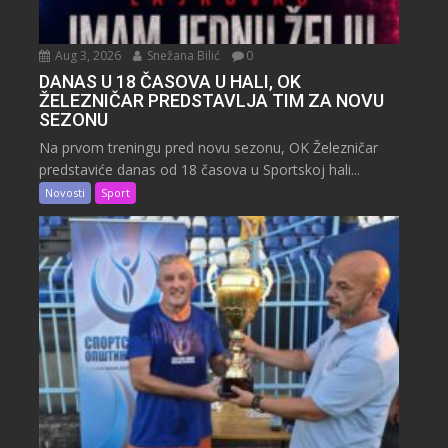
Aug 3, 2026
Snežana Bilić
0
DANAS U 18 ČASOVA U HALI, OK
ŽELEZNIČAR PREDSTAVLJA TIM ZA NOVU
SEZONU
Na prvom treningu pred novu sezonu, OK Železničar
predstaviće danas od 18 časova u Sportskoj hali...
Novosti
Sport