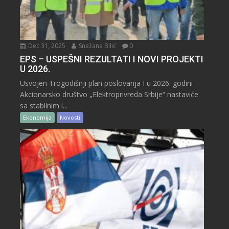
Dec 31, 2025
Snežana Bilić
0
EPS – USPEŠNI REZULTATI I NOVI PROJEKTI
U 2026.
Usvojen Trogodišnji plan poslovanja I u 2026. godini
Akcionarsko društvo „Elektroprivreda Srbije“ nastaviće
sa stabilnim i...
Ekonomija
Novosti