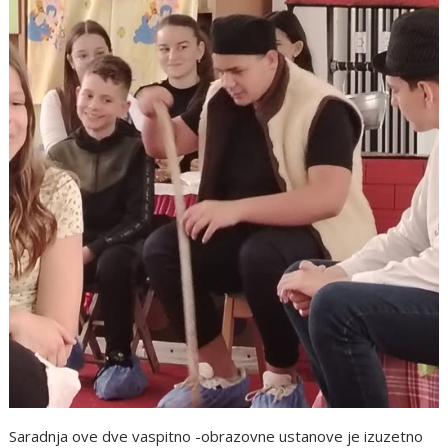
Saradnja ove dve vaspitno -obrazovne ustanove je izuzetno