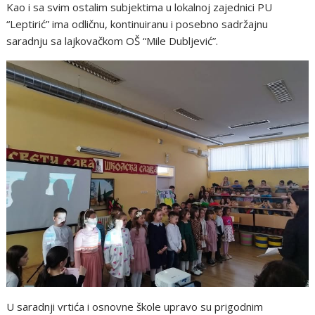
Kao i sa svim ostalim subjektima u lokalnoj zajednici PU
“Leptirić” ima odličnu, kontinuiranu i posebno sadržajnu
saradnju sa lajkovačkom OŠ “Mile Dubljević”.
U saradnji vrtića i osnovne škole upravo su prigodnim