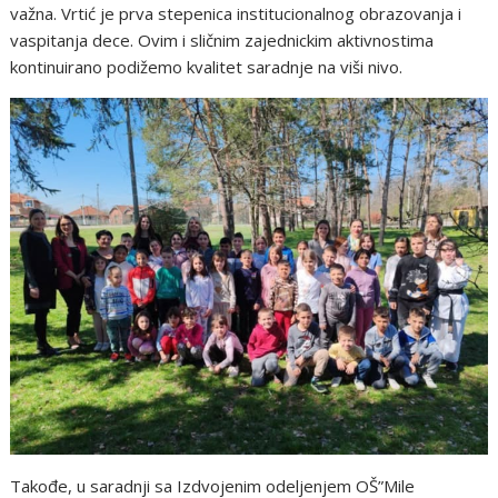
važna. Vrtić je prva stepenica institucionalnog obrazovanja i
vaspitanja dece. Ovim i sličnim zajednickim aktivnostima
kontinuirano podižemo kvalitet saradnje na viši nivo.
Takođe, u saradnji sa Izdvojenim odeljenjem OŠ”Mile