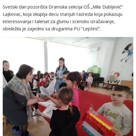
Svetski dan pozorišta Dramska sekcija OŠ „Mile Dubljević”
Lajkovac, koja okuplja decu starijuh razreda koja pokazuju
interesovanja i talenat za glumu i scensko izražavanje,
obeležila je zajedno sa drugarima PU “Leptirić”.