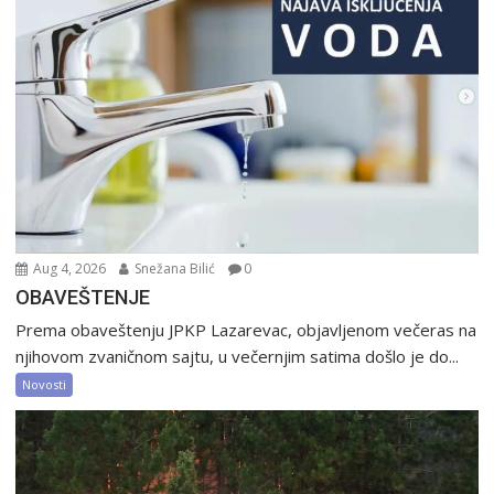
Aug 4, 2026
Snežana Bilić
0
OBAVEŠTENJE
Prema obaveštenju JPKP Lazarevac, objavljenom večeras na
njihovom zvaničnom sajtu, u večernjim satima došlo je do...
Novosti