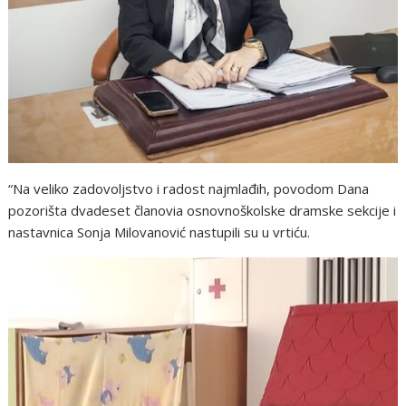
“Na veliko zadovoljstvo i radost najmlađih, povodom Dana
pozorišta dvadeset članovia osnovnoškolske dramske sekcije i
nastavnica Sonja Milovanović nastupili su u vrtiću.