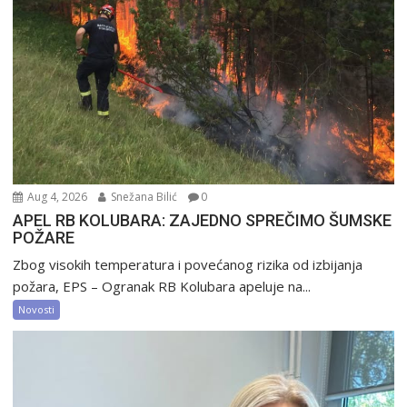
Aug 4, 2026
Snežana Bilić
0
APEL RB KOLUBARA: ZAJEDNO SPREČIMO ŠUMSKE
POŽARE
Zbog visokih temperatura i povećanog rizika od izbijanja
požara, EPS – Ogranak RB Kolubara apeluje na...
Novosti