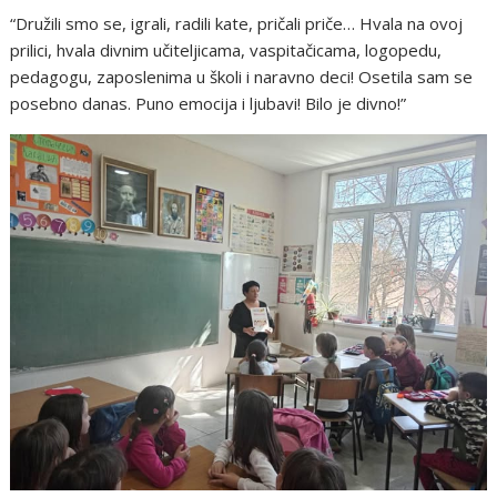
“Družili smo se, igrali, radili kate, pričali priče… Hvala na ovoj
prilici, hvala divnim učiteljicama, vaspitačicama, logopedu,
pedagogu, zaposlenima u školi i naravno deci! Osetila sam se
posebno danas. Puno emocija i ljubavi! Bilo je divno!”