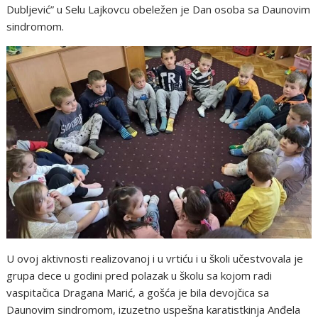
Dubljević” u Selu Lajkovcu obeležen je Dan osoba sa Daunovim
sindromom.
U ovoj aktivnosti realizovanoj i u vrtiću i u školi učestvovala je
grupa dece u godini pred polazak u školu sa kojom radi
vaspitačica Dragana Marić, a gošća je bila devojčica sa
Daunovim sindromom, izuzetno uspešna karatistkinja Anđela