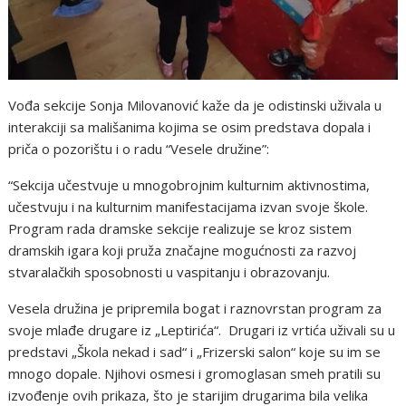
Vođa sekcije Sonja Milovanović kaže da je odistinski uživala u
interakciji sa mališanima kojima se osim predstava dopala i
priča o pozorištu i o radu “Vesele družine”:
“Sekcija učestvuje u mnogobrojnim kulturnim aktivnostima,
učestvuju i na kulturnim manifestacijama izvan svoje škole.
Program rada dramske sekcije realizuje se kroz sistem
dramskih igara koji pruža značajne mogućnosti za razvoj
stvaralačkih sposobnosti u vaspitanju i obrazovanju.
Vesela družina je pripremila bogat i raznovrstan program za
svoje mlađe drugare iz „Leptirića“. Drugari iz vrtića uživali su u
predstavi „Škola nekad i sad“ i „Frizerski salon“ koje su im se
mnogo dopale. Njihovi osmesi i gromoglasan smeh pratili su
izvođenje ovih prikaza, što je starijim drugarima bila velika