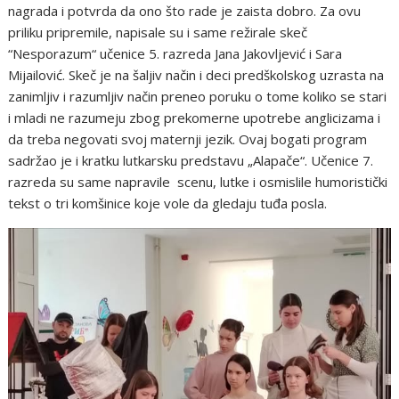
nagrada i potvrda da ono što rade je zaista dobro. Za ovu
priliku pripremile, napisale su i same režirale skeč
“Nesporazum“ učenice 5. razreda Jana Jakovljević i Sara
Mijailović. Skeč je na šaljiv način i deci predškolskog uzrasta na
zanimljiv i razumljiv način preneo poruku o tome koliko se stari
i mladi ne razumeju zbog prekomerne upotrebe anglicizama i
da treba negovati svoj maternji jezik. Ovaj bogati program
sadržao je i kratku lutkarsku predstavu „Alapače“. Učenice 7.
razreda su same napravile scenu, lutke i osmislile humoristički
tekst o tri komšinice koje vole da gledaju tuđa posla.