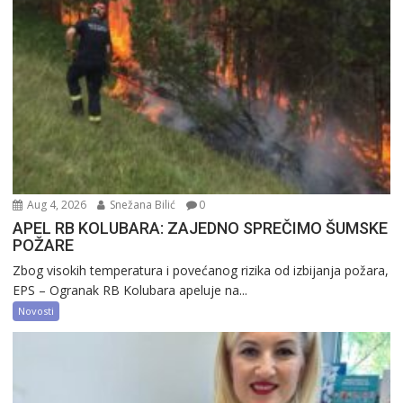
Aug 4, 2026
Snežana Bilić
0
APEL RB KOLUBARA: ZAJEDNO SPREČIMO ŠUMSKE
POŽARE
Zbog visokih temperatura i povećanog rizika od izbijanja požara,
EPS – Ogranak RB Kolubara apeluje na...
Novosti