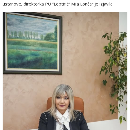
ustanove, direktorka PU “Leptirić” Mila Lončar je izjavila: