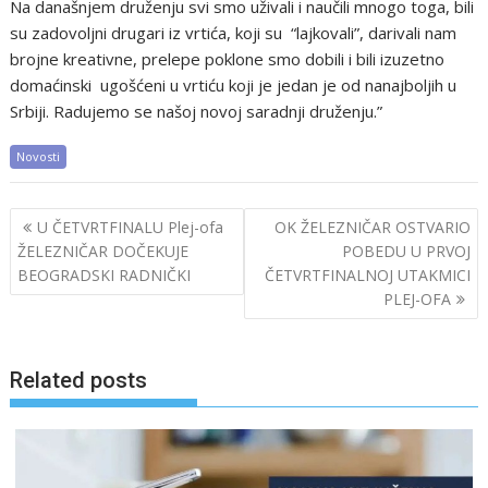
Na današnjem druženju svi smo uživali i naučili mnogo toga, bili
su zadovoljni drugari iz vrtića, koji su “lajkovali”, darivali nam
brojne kreativne, prelepe poklone smo dobili i bili izuzetno
domaćinski ugošćeni u vrtiću koji je jedan je od nanajboljih u
Srbiji. Radujemo se našoj novoj saradnji druženju.”
Novosti
Post
U ČETVRTFINALU Plej-ofa
OK ŽELEZNIČAR OSTVARIO
navigation
ŽELEZNIČAR DOČEKUJE
POBEDU U PRVOJ
BEOGRADSKI RADNIČKI
ČETVRTFINALNOJ UTAKMICI
PLEJ-OFA
Related posts