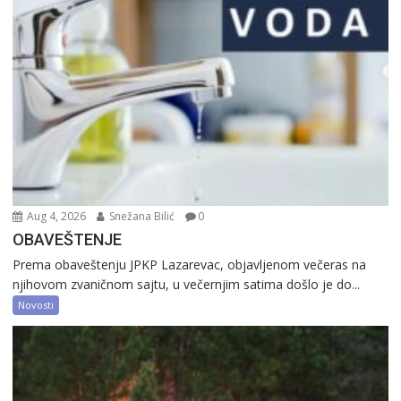
Aug 4, 2026
Snežana Bilić
0
OBAVEŠTENJE
Prema obaveštenju JPKP Lazarevac, objavljenom večeras na
njihovom zvaničnom sajtu, u večernjim satima došlo je do...
Novosti