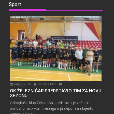
Sport
Aug 3, 2026
Snežana Bilić
0
OK ŽELEZNIČAR PREDSTAVIO TIM ZA NOVU
SEZONU
Odbojkaški klub Železničar predstavio je večeras
ponosno na prvom treningu u prelepom ambijentu
Sportske hale u...