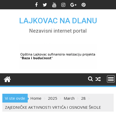
Skip
to
content
LAJKOVAC NA DLANU
Nezavisni internet portal
Vi ste ovde
Home
2025
March
28
ZAJEDNIČKE AKTIVNOSTI VRTIĆA I OSNOVNE ŠKOLE