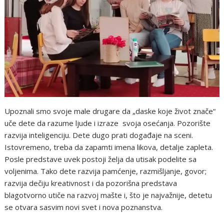
Upoznali smo svoje male drugare da „daske koje život znače“
uče dete da razume ljude i izraze svoja osećanja. Pozorište
razvija inteligenciju. Dete dugo prati događaje na sceni.
Istovremeno, treba da zapamti imena likova, detalje zapleta.
Posle predstave uvek postoji želja da utisak podelite sa
voljenima. Tako dete razvija pamćenje, razmišljanje, govor;
razvija dečiju kreativnost i da pozorišna predstava
blagotvorno utiče na razvoj mašte i, što je najvažnije, detetu
se otvara sasvim novi svet i nova poznanstva.