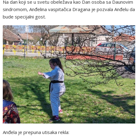
Na dan koji se u svetu obeležava kao Dan osoba sa Daunovim
sindromom, Anđelina vaspitačica Dragana je pozvala Anđelu da
bude specijalni gost.
Anđela je prepuna utisaka rekla: