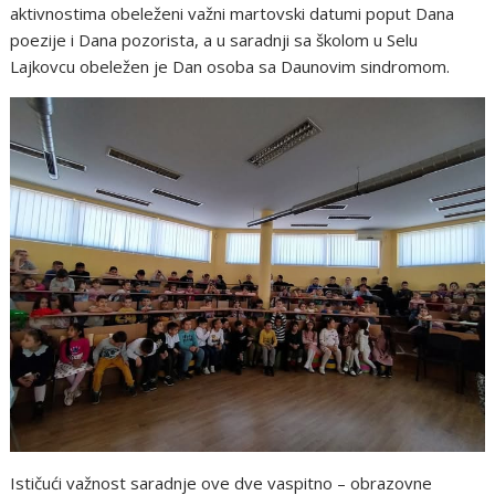
aktivnostima obeleženi važni martovski datumi poput Dana
poezije i Dana pozorista, a u saradnji sa školom u Selu
Lajkovcu obeležen je Dan osoba sa Daunovim sindromom.
Ističući važnost saradnje ove dve vaspitno – obrazovne