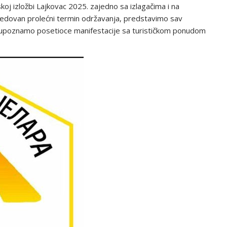
oj izložbi Lajkovac 2025. zajedno sa izlagačima i na
 redovan prolećni termin održavanja, predstavimo sav
tu upoznamo posetioce manifestacije sa turističkom ponudom