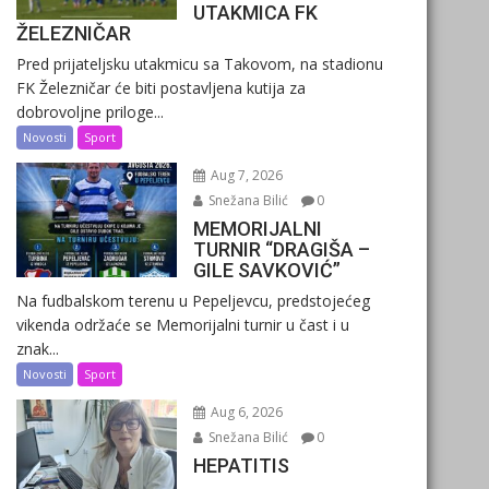
UTAKMICA FK
ŽELEZNIČAR
Pred prijateljsku utakmicu sa Takovom, na stadionu
FK Železničar će biti postavljena kutija za
dobrovoljne priloge...
Novosti
Sport
Aug 7, 2026
Snežana Bilić
0
MEMORIJALNI
TURNIR “DRAGIŠA –
GILE SAVKOVIĆ”
Na fudbalskom terenu u Pepeljevcu, predstojećeg
vikenda održaće se Memorijalni turnir u čast i u
znak...
Novosti
Sport
Aug 6, 2026
Snežana Bilić
0
HEPATITIS