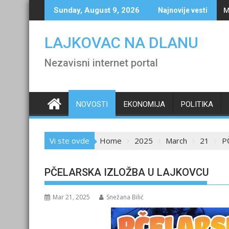
Skip
M
Sunday, August 9, 2026
Najnovije vesti
to
content
LAJKOVAC NA DLANU
Nezavisni internet portal
NOVOSTI
EKONOMIJA
POLITIKA
Vi ste ovde
Home
2025
March
21
P
PČELARSKA IZLOŽBA U LAJKOVCU
Mar 21, 2025
Snežana Bilić