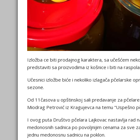
Izložba ce biti prodajnog karaktera, sa učešćem nekol
predstaviti sa proizvodima iz košnice i biti na raspol
Učesnici izložbe biće i nekoliko izlagača pčelarske o
sezone.
Od 11časova u opštinskoj sali predavanje za pčelare 
Miodrag Petrović iz Kragujevca na temu “Uspešno pčel
I ovog puta Društvo pčelara Lajkovac nastavlja rad
medonosnih sadnica po povoljnijim cenama za sve z
jednu medonosnu sadnicu na poklon.