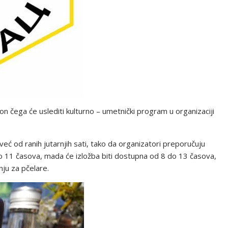
n čega će uslediti kulturno – umetnički program u organizaciji
već od ranih jutarnjih sati, tako da organizatori preporučuju
do 11 časova, mada će izložba biti dostupna od 8 do 13 časova,
ju za pčelare.