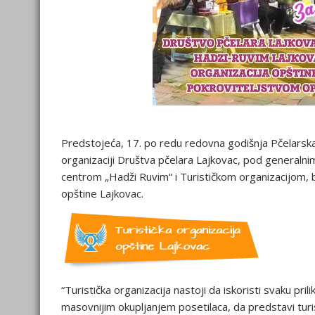
Predstojeća, 17. po redu redovna godišnja Pčelarska 
organizaciji Društva pčelara Lajkovac, pod generalni
centrom „Hadži Ruvim“ i Turističkom organizacijom, bi
opštine Lajkovac.
“Turistička organizacija nastoji da iskoristi svaku pri
masovnijim okupljanjem posetilaca, da predstavi turi