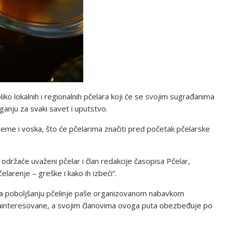
iko lokalnih i regionalnih pčelara koji će se svojim sugrađanima
aganju za svaki savet i uputstvo.
preme i voska, što će pčelarima značiti pred početak pčelarske
održaće uvaženi pčelar i član redakcije časopisa Pčelar,
arenje – greške i kako ih izbeći”.
 na poboljšanju pčelinje paše organizovanom nabavkom
ainteresovane, a svojim članovima ovoga puta obezbeđuje po