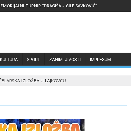
EMORIJALNI TURNIR “DRAGIŠA – GILE SAVKOVIĆ”
KULTURA
SPORT
ZANIMLJIVOSTI
IMPRESUM
ČELARSKA IZLOŽBA U LAJKOVCU