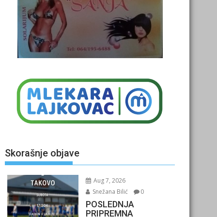
Skorašnje objave
Aug 7, 2026
Snežana Bilić
0
POSLEDNJA
PRIPREMNA