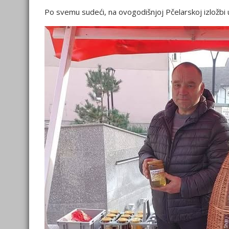
Po svemu sudeći, na ovogodišnjoj Pčelarskoj izložbi 