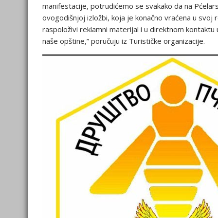
manifestacije, potrudićemo se svakako da na Pćelarsk
ovogodišnjoj izložbi, koja je konačno vraćena u svoj
raspoloživi reklamni materijal i u direktnom kontak
naše opštine,” poručuju iz Turističke organizacije.