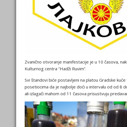
Zvanično otvoranje manifestacije je u 10 časova, nako
Kulturnog centra “Hadži Ruvim”.
Svi štandovi biće postavljeni na platou Gradske kuće 
posetiocima da je najbolje doći u intervalu od od 8 
ali izlagači mahom od 11 časova prisustvuju predavan