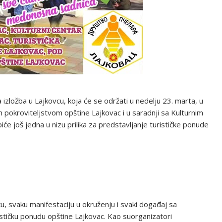
izložba u Lajkovcu, koja će se održati u nedelju 23. marta, u
m pokroviteljstvom opštine Lajkovac i u saradnji sa Kulturnim
će još jedna u nizu prilika za predstavljanje turističke ponude
liku, svaku manifestaciju u okruženju i svaki događaj sa
stičku ponudu opštine Lajkovac. Kao suorganizatori