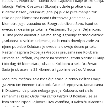
Ratkovac, Nepričava, Rubribreza i Lajkovac i dalje preko Ćelija,
Jabučja, Petke, Cvetovca i Skobalja odakle protiče kroz
rudarski basen „Kolubara“, gde joj je više puta menjan tok i
tako do par kilometara ispod Obrenovca gde se na 27.
kilometru jugo-zapadno od Beograda uliva u Savu. Isput se
uvećava i desnim pritokama Peštanom, Turijom i Beljanicom.
Tu ima jedna anomalija. Naime zbog izgradnje termoelektrane
„Kolubara“ u Velikim Crljenima, da bi imalo dovoljno vode za
njene potrebe Kolubara je uvedena u svoju desnu pritoku
Peštan naspram Skobalja i Vreoca i preuzima ime Kolubara.
Nekada se Peštan, koji izvire na severnoj strani planine Bukulja
i bio dug 45 kilometara, ulivao u Kolubaru u selu Draževac.
Sada je skraćen na 33 kilometra i gubi ime već od Vreoca.
Međutim, meštani sela kroz čije atare je tekao Peštan i dalje
ga zovu tim imenom i ako pokušate u Stepojevcu, Konaticama
ili Draževcu da pitate nekoga gde je Kolubara, oni sležu
ramenima i kažu:
Ovde ima samo Peštan
. U Kolubaru se sa
leva strane ispod Lajkovca uliva Vraničina, u Kaleniću Kladnica i