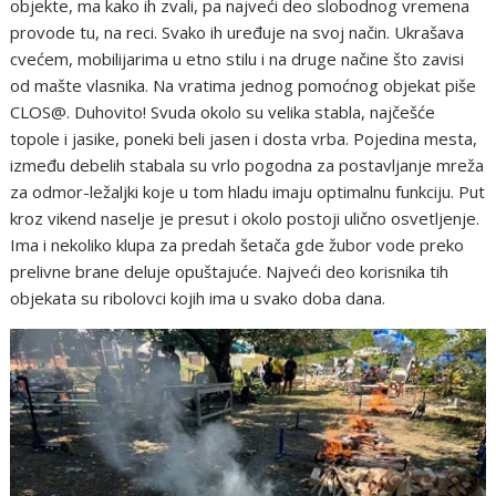
objekte, ma kako ih zvali, pa najveći deo slobodnog vremena
provode tu, na reci. Svako ih uređuje na svoj način. Ukrašava
cvećem, mobilijarima u etno stilu i na druge načine što zavisi
od mašte vlasnika. Na vratima jednog pomoćnog objekat piše
CLOS@. Duhovito! Svuda okolo su velika stabla, najčešće
topole i jasike, poneki beli jasen i dosta vrba. Pojedina mesta,
između debelih stabala su vrlo pogodna za postavljanje mreža
za odmor-ležaljki koje u tom hladu imaju optimalnu funkciju. Put
kroz vikend naselje je presut i okolo postoji ulično osvetljenje.
Ima i nekoliko klupa za predah šetača gde žubor vode preko
prelivne brane deluje opuštajuće. Najveći deo korisnika tih
objekata su ribolovci kojih ima u svako doba dana.