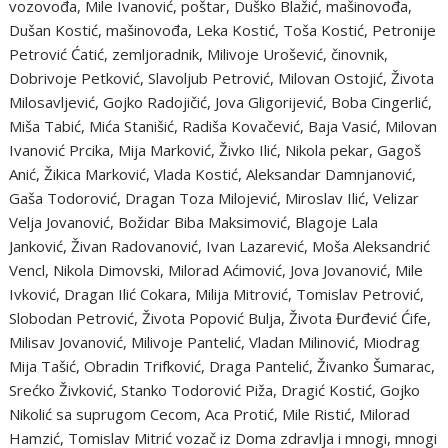
vozovođa, Mile Ivanović, poštar, Duško Blažić, mašinovođa,
Dušan Kostić, mašinovođa, Leka Kostić, Toša Kostić, Petronije
Petrović Ćatić, zemljoradnik, Milivoje Urošević, činovnik,
Dobrivoje Petković, Slavoljub Petrović, Milovan Ostojić, Života
Milosavljević, Gojko Radojičić, Jova Gligorijević, Boba Cingerlić,
Miša Tabić, Mića Stanišić, Radiša Kovačević, Baja Vasić, Milovan
Ivanović Prcika, Mija Marković, Živko Ilić, Nikola pekar, Gagoš
Anić, Žikica Marković, Vlada Kostić, Aleksandar Damnjanović,
Gaša Todorović, Dragan Toza Milojević, Miroslav Ilić, Velizar
Velja Jovanović, Božidar Biba Maksimović, Blagoje Lala
Janković, Živan Radovanović, Ivan Lazarević, Moša Aleksandrić
Vencl, Nikola Dimovski, Milorad Aćimović, Jova Jovanović, Mile
Ivković, Dragan Ilić Cokara, Milija Mitrović, Tomislav Petrović,
Slobodan Petrović, Života Popović Bulja, Života Đurđević Ćife,
Milisav Jovanović, Milivoje Pantelić, Vladan Milinović, Miodrag
Mija Tašić, Obradin Trifković, Draga Pantelić, Živanko Šumarac,
Srećko Živković, Stanko Todorović Piža, Dragić Kostić, Gojko
Nikolić sa suprugom Cecom, Aca Protić, Mile Ristić, Milorad
Hamzić, Tomislav Mitrić vozač iz Doma zdravlja i mnogi, mnogi