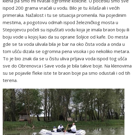
klena pa smo mi hvatali ogromne količine. U početku smo sve
ispod 200 grama vraćali u vodu. Bilo je tu
kilaša
ali i većih
primeraka. Nažalost i tu se situacija promenila. Na pojedinim
mestima, a pogotovu odmah ispod železničkog mosta u
Stepojevcu počeli su ispuštati vodu koja je imala braon boju ili
boju vode u kojoj kao da su oprane šoljice od kafe. Do mesta
gde se ta voda ulivala bila je bar na oko čista voda a onda u
tom ušću dizala se ogromna pena visoka i po nekoliko metara.
To je bio znak da se u čistu uliva prljava voda ispod tog ušća
sve do Obrenovca i Save voda je bila takve boje. Na klenovima
su se pojavile fleke iste te braon boje pa smo odustali i od tih
terena.