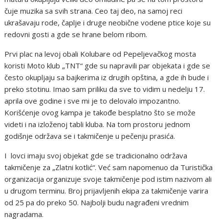
čuje muzika sa svih strana. Ceo taj deo, na samoj reci
ukrašavaju rode, čaplje i druge neobične vodene ptice koje su
redovni gosti a gde se hrane belom ribom.
Prvi plac na levoj obali Kolubare od Pepeljevačkog mosta
koristi Moto klub „TNT“ gde su napravili par objekata i gde se
često okupljaju sa bajkerima iz drugih opština, a gde ih bude i
preko stotinu. Imao sam priliku da sve to vidim u nedelju 17.
aprila ove godine i sve mi je to delovalo impozantno.
Korišćenje ovog kampa je takođe besplatno što se može
videti i na izloženoj tabli kluba. Na tom prostoru jednom
godišnje održava se i takmičenje u pečenju prasića.
I lovci imaju svoj objekat gde se tradicionalno održava
takmičenje za „Zlatni kotlić“. Već sam napomenuo da Turistička
organizacija organizuje svoje takmičenje pod istim nazivom ali
u drugom terminu. Broj prijavljenih ekipa za takmičenje varira
od 25 pa do preko 50. Najbolji budu nagrađeni vrednim
nagradama.