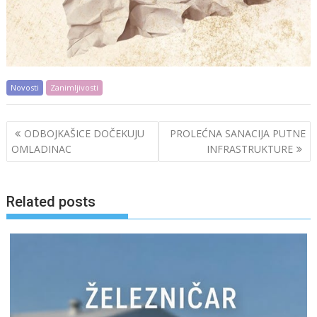
Novosti
Zanimljivosti
Post
ODBOJKAŠICE DOČEKUJU
PROLEĆNA SANACIJA PUTNE
navigation
OMLADINAC
INFRASTRUKTURE
Related posts