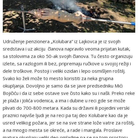
Udruženje penzionera „Kolubara“ iz Lajkovca je iz svojih
sredstava i uz akciju članova napravilo veoma prijatan kutak,
sa stolovima za oko 50-ak svojih članova. Tu često organizuju
izlete, sa razlogom ili bez, pripremaju ručkove u svojoj režiji i
dele troškove. Postoji i veliki ozidan i lepo osmišljen roštilj.
Svako ko želi može to mesto koristiti za neka grupna
okupljanja. Dovoljno je samo da se jave predsedniku Mići
Bojičiću i da iz sebe ostave sve čisto kako su i našli. Preko reke
je plaža i Jolića vodenica, a ima i dubine u reci gde se može
plivati do 700-800 metara. Kada su državni ili pojedini verski
praznici najviše ljudi je na reci pa taj deo Kolubare kao da je
usred velikog požara, jer se na sve strane lože vatre za roštilj,
a na mnogo mesta se okreće, a rade i mangala. Proslave
matura okupljaju veliki deo omladine pa se na tom prostoru