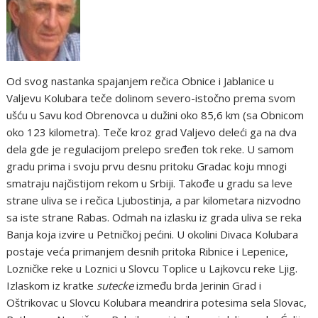
Od svog nastanka spajanjem rečica Obnice i Jablanice u
Valjevu Kolubara teče dolinom severo-istočno prema svom
ušću u Savu kod Obrenovca u dužini oko 85,6 km (sa Obnicom
oko 123 kilometra). Teče kroz grad Valjevo deleći ga na dva
dela gde je regulacijom prelepo sređen tok reke. U samom
gradu prima i svoju prvu desnu pritoku Gradac koju mnogi
smatraju najčistijom rekom u Srbiji. Takođe u gradu sa leve
strane uliva se i rečica Ljubostinja, a par kilometara nizvodno
sa iste strane Rabas. Odmah na izlasku iz grada uliva se reka
Banja koja izvire u Petničkoj pećini. U okolini Divaca Kolubara
postaje veća primanjem desnih pritoka Ribnice i Lepenice,
Lozničke reke u Loznici u Slovcu Toplice u Lajkovcu reke Ljig.
Izlaskom iz kratke
sutecke
između brda Jerinin Grad i
Oštrikovac u Slovcu Kolubara meandrira potesima sela Slovac,