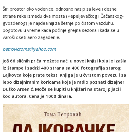
Širi prostor oko vodenice, odnosno nasip sa leve i desne
strane reke između dva mosta (Pepeljevačkog i Čačanskog-
gvozdenog) je najidealniji za šetnje po čistom vazduhu,
pogotovu u vreme kada počinje grejna sezona i kada se u
varoši oseti aero zagađenje.
petrovictoma@yahoo.com
Još 66 sličnih priča možete naći u novoj knjizi koja je izašla
iz štampe i sadrži 400 strana sa 400 fotografija starog
Lajkovca koje prate tekst. Knjiga je u čvrstom povezu i sa
lepo dizajniranim koricama koje je radio poznati dizajner
Duško Arsenić. Može se kupiti u knjižari na staroj pijaci i
kod autora. Cena je 1000 dinara.