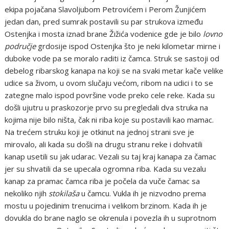
ekipa pojačana Slavoljubom Petrovićem i Perom Žunjićem
jedan dan, pred sumrak postavili su par strukova između
Ostenjka i mosta iznad brane Žižića vodenice gde je bilo
lovno
područje
grdosije ispod Ostenjka što je neki kilometar mirne i
duboke vode pa se moralo raditi iz čamca. Struk se sastoji od
debelog ribarskog kanapa na koji se na svaki metar kače velike
udice sa živom, u ovom slučaju većom, ribom na udici i to se
zategne malo ispod površine vode preko cele reke. Kada su
došli ujutru u praskozorje prvo su pregledali dva struka na
kojima nije bilo ništa, čak ni riba koje su postavili kao mamac.
Na trećem struku koji je otkinut na jednoj strani sve je
mirovalo, ali kada su došli na drugu stranu reke i dohvatili
kanap usetili su jak udarac. Vezali su taj kraj kanapa za čamac
jer su shvatili da se upecala ogromna riba. Kada su vezalu
kanap za pramac čamca riba je počela da vuče čamac sa
nekoliko njih
stokilaša
u čamcu. Vukla ih je nizvodno prema
mostu u pojedinim trenucima i velikom brzinom. Kada ih je
dovukla do brane naglo se okrenula i povezla ih u suprotnom