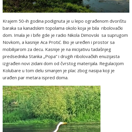
Krajem 50-ih godina podignuta je u lepo ograđenom dvorištu
baraka sa kanadskim topolama okolo koja je bila ribolovački
dom. Imala je i bife gde je radio Nikola Dimovski sa suprugom
Novkom, a kasnije Aca Protić. Bio je uređen i prostor sa
mobilijarom za decu. Kasnije je na inicijativu tadašnjeg
predsednika Stanka „Popa“ i drugih ribolovačkih enuzijasta
izgrađen novi zidani dom od čvrstog materijala. Regulacijom
Kolubare u tom delu smanjen je plac zbog nasipa koji je
urađen par metara ispred doma.