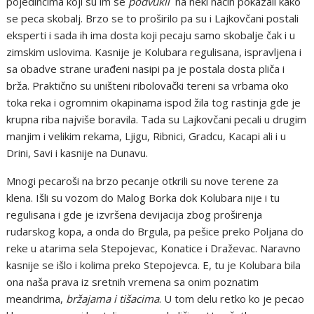
pojedincima koji su im se
podvukli
na neki način pokazali kako
se peca skobalj. Brzo se to proširilo pa su i Lajkovčani postali
eksperti i sada ih ima dosta koji pecaju samo skobalje čak i u
zimskim uslovima. Kasnije je Kolubara regulisana, ispravljena i
sa obadve strane urađeni nasipi pa je postala dosta pliča i
brža. Praktično su uništeni ribolovački tereni sa vrbama oko
toka reka i ogromnim okapinama ispod žila tog rastinja gde je
krupna riba najviše boravila. Tada su Lajkovčani pecali u drugim
manjim i velikim rekama, Ljigu, Ribnici, Gradcu, Kacapi ali i u
Drini, Savi i kasnije na Dunavu.
Mnogi pecaroši na brzo pecanje otkrili su nove terene za
klena. Išli su vozom do Malog Borka dok Kolubara nije i tu
regulisana i gde je izvršena devijacija zbog proširenja
rudarskog kopa, a onda do Brgula, pa pešice preko Poljana do
reke u atarima sela Stepojevac, Konatice i Draževac. Naravno
kasnije se išlo i kolima preko Stepojevca. E, tu je Kolubara bila
ona naša prava iz sretnih vremena sa onim poznatim
meandrima,
bržajama i tišacima
. U tom delu retko ko je pecao