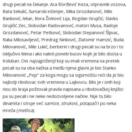
drugi pecali na čekanje. Aca Đorđević Keza, otpravnik vozova,
Bata Sekulić, šumarski inženjer, Mika Grozdanović, Mile
Banković, lekar, Bora Živković Lija, Bogdan Grujičić, Slavko
Grujičić Zec, Slobodan Radovanović, matori Musa, Radoje
Grozdanović, Petar Petković, Slobodan Stepanović Šljivac,
Raka Milosavljević, Predrag Ninković, Zlatomir Hamzić, Buda
Milovanović, Mile Lukić, berberin i drugi pecali su na brzo i to
isključivo klena i ako naleti poneki bucov kojih je bilo dosta u
Kolubari. Oni
najzagriženiji
koji su imali vremena na pretek
pecali su na oba načina a među njima glavni je bio Stanko
Milovanović „Pop“ za koga mogu sa sigurnošću reći da je bio
najbolji ribolovac svih vremena u Lajkovcu. Bilo je i onih koji
nisu do kraja poštovali pravila napisana u ribolovačkoj knjižici
pa su pecali i ne neke nedozvoljene načine. Nije tu bilo
dinamita i struje već
samice, strukovi, potapači
i po neka
mreža (
metlica
).