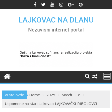
Skip
to
content
LAJKOVAC NA DLANU
Nezavisni internet portal
Vi ste ovde
Home
2025
March
6
Uspomene na stari Lajkovac: LAJKOVAČKI RIBOLOVCI