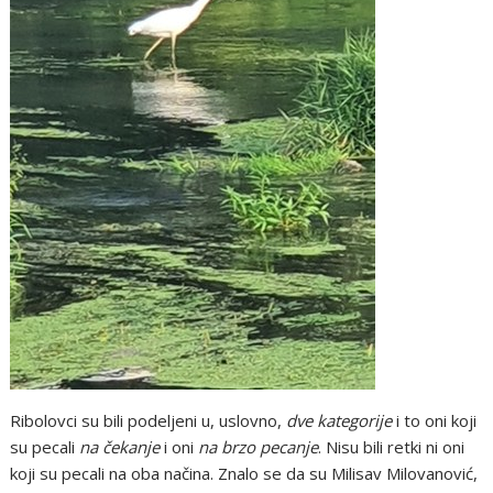
Ribolovci su bili podeljeni u, uslovno,
dve kategorije
i to oni koji
su pecali
na čekanje
i oni
na brzo pecanje
. Nisu bili retki ni oni
koji su pecali na oba načina. Znalo se da su Milisav Milovanović,