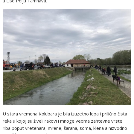
u Liso Polju Tamnava.
U stara vremena Kolubara je bila izuzetno lepa i prilično čista
reka u kojoj su živeli rakovi i mnoge veoma zahtevne vrste
riba poput vretenara, mrene, šarana, soma, klena a nizvodno