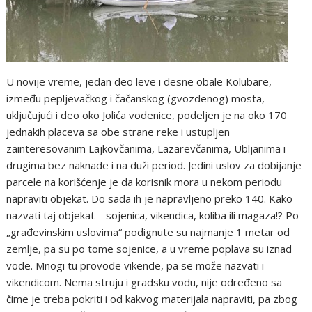
U novije vreme, jedan deo leve i desne obale Kolubare,
između pepljevačkog i čačanskog (gvozdenog) mosta,
uključujući i deo oko Jolića vodenice, podeljen je na oko 170
jednakih placeva sa obe strane reke i ustupljen
zainteresovanim Lajkovčanima, Lazarevčanima, Ubljanima i
drugima bez naknade i na duži period. Jedini uslov za dobijanje
parcele na korišćenje je da korisnik mora u nekom periodu
napraviti objekat. Do sada ih je napravljeno preko 140. Kako
nazvati taj objekat – sojenica, vikendica, koliba ili magaza!? Po
„građevinskim uslovima“ podignute su najmanje 1 metar od
zemlje, pa su po tome sojenice, a u vreme poplava su iznad
vode. Mnogi tu provode vikende, pa se može nazvati i
vikendicom. Nema struju i gradsku vodu, nije određeno sa
čime je treba pokriti i od kakvog materijala napraviti, pa zbog