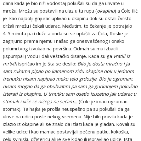
dana kada je bio niži vodostaj pokušali su da ga uhvate u
mrežu. Mrežu su postavili na ulaz u tu rupu (
okapinu
) a Ćole Ilić
je kao najbolji gnjurac uplivao u okapinu dok su ostali čvrsto
držali mrežu i čekali udarac. Međutim, to čekanje je potrajalo
4-5 minuta pa i duže a onda su se uplašili za Ćola, Roske je
zagnjurio prema njemu i našao ga onesvešćenog i onako
polumrtvog izvukao na površinu. Odmah su mu izbacili
(ispumpali) vodu i dali veštačko disanje. Kada su ga
vratili iz
mrtvih
ispričao im je šta se desilo:
Bilo je dosta mračno i ja
sam rukama pipao po kamenom zidu okapine dok u jednom
trenutku nisam napipao meko telo grdosije. Bio je ogroman,
nisam mogao da ga obuhvatim pa sam ga gurkanjem pokušao
isterati iz okapine. U trnutku sam osetio izuzetno jak udarac u
stomak i više se ničega ne sećam…
(Ćole je imao ogroman
stomak). Ta hajka je prošla neuspešno pa su pokušali da ga
ulove na udicu posle nekog vremena. Nije bilo pravila kada je
izlazio iz okapine ali se znalo da izlazi kada je gladan. Kovali su
velike udice i kao mamac postavljali pečenu patku, kokošku,
celu svinjsku džigericu ali je sve kidao ili ispravljao udice. Ista