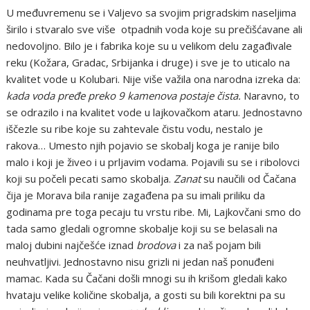
U međuvremenu se i Valjevo sa svojim prigradskim naseljima
širilo i stvaralo sve više otpadnih voda koje su prečišćavane ali
nedovoljno. Bilo je i fabrika koje su u velikom delu zagađivale
reku (Kožara, Gradac, Srbijanka i druge) i sve je to uticalo na
kvalitet vode u Kolubari. Nije više važila ona narodna izreka da:
kada voda pređe preko 9 kamenova postaje čista.
Naravno, to
se odrazilo i na kvalitet vode u lajkovačkom ataru. Jednostavno
iščezle su ribe koje su zahtevale čistu vodu, nestalo je
rakova… Umesto njih pojavio se skobalj koga je ranije bilo
malo i koji je živeo i u prljavim vodama. Pojavili su se i ribolovci
koji su počeli pecati samo skobalja.
Zanat
su naučili od Čačana
čija je Morava bila ranije zagađena pa su imali priliku da
godinama pre toga pecaju tu vrstu ribe. Mi, Lajkovčani smo do
tada samo gledali ogromne skobalje koji su se belasali na
maloj dubini najčešće iznad
brodova
i za naš pojam bili
neuhvatljivi. Jednostavno nisu grizli ni jedan naš ponuđeni
mamac. Kada su Čačani došli mnogi su ih krišom gledali kako
hvataju velike količine skobalja, a gosti su bili korektni pa su