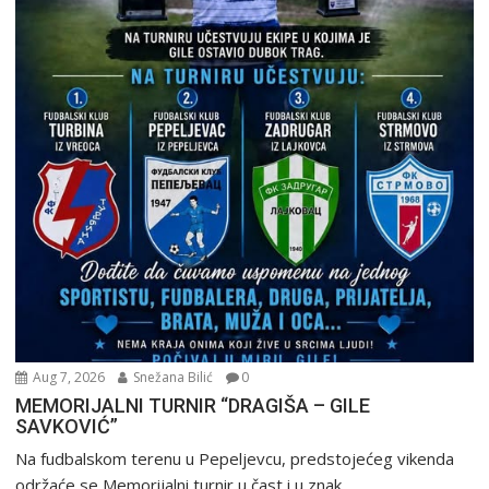
Aug 7, 2026
Snežana Bilić
0
MEMORIJALNI TURNIR “DRAGIŠA – GILE
SAVKOVIĆ”
Na fudbalskom terenu u Pepeljevcu, predstojećeg vikenda
održaće se Memorijalni turnir u čast i u znak...