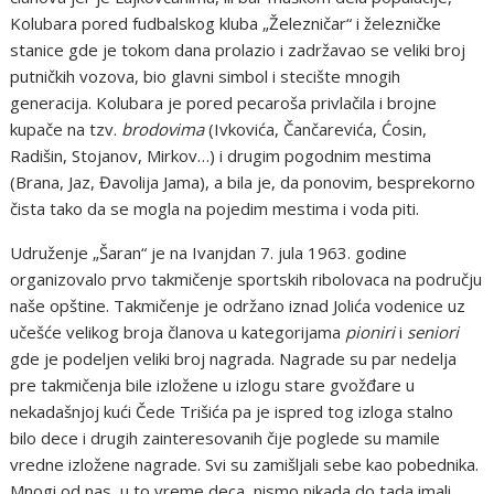
Kolubara pored fudbalskog kluba „Železničar“ i železničke
stanice gde je tokom dana prolazio i zadržavao se veliki broj
putničkih vozova, bio glavni simbol i stecište mnogih
generacija. Kolubara je pored pecaroša privlačila i brojne
kupače na tzv.
brodovima
(Ivkovića, Čančarevića, Ćosin,
Radišin, Stojanov, Mirkov…) i drugim pogodnim mestima
(Brana, Jaz, Đavolija Jama), a bila je, da ponovim, besprekorno
čista tako da se mogla na pojedim mestima i voda piti.
Udruženje „Šaran“ je na Ivanjdan 7. jula 1963. godine
organizovalo prvo takmičenje sportskih ribolovaca na području
naše opštine. Takmičenje je održano iznad Jolića vodenice uz
učešće velikog broja članova u kategorijama
pioniri
i
seniori
gde je podeljen veliki broj nagrada. Nagrade su par nedelja
pre takmičenja bile izložene u izlogu stare gvožđare u
nekadašnjoj kući Čede Trišića pa je ispred tog izloga stalno
bilo dece i drugih zainteresovanih čije poglede su mamile
vredne izložene nagrade. Svi su zamišljali sebe kao pobednika.
Mnogi od nas, u to vreme deca, nismo nikada do tada imali