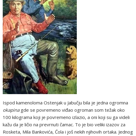
Ispod kamenoloma Ostenjak u Jabučju bila je jedna ogromna
okapina
gde se povremeno viđao ogroman som težak oko
100 kilograma koji je povremeno izlazio, a oni koji su ga videli
kažu da je ličio na prevrnuti čamac. To je bio veliki izazov za
Rosketa, Mila Bankovića, Ćola i još nekih njihovih ortaka. Jednog