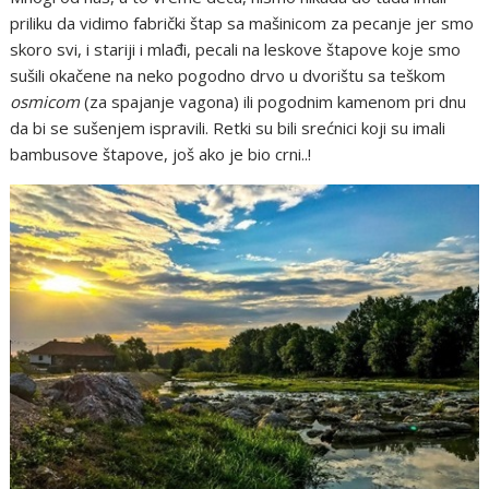
priliku da vidimo fabrički štap sa mašinicom za pecanje jer smo
skoro svi, i stariji i mlađi, pecali na leskove štapove koje smo
sušili okačene na neko pogodno drvo u dvorištu sa teškom
osmicom
(za spajanje vagona) ili pogodnim kamenom pri dnu
da bi se sušenjem ispravili. Retki su bili srećnici koji su imali
bambusove štapove, još ako je bio crni..!