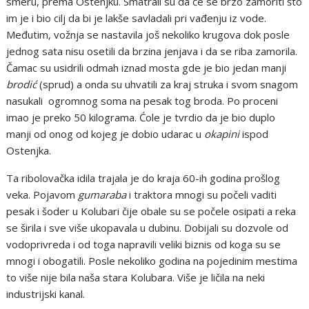
smeru, prema Ostenjku. Smatrali su da će se brzo zamoriti što
im je i bio cilj da bi je lakše savladali pri vađenju iz vode.
Međutim, vožnja se nastavila još nekoliko krugova dok posle
jednog sata nisu osetili da brzina jenjava i da se riba zamorila.
Čamac su usidrili odmah iznad mosta gde je bio jedan manji
brodić
(sprud) a onda su uhvatili za kraj struka i svom snagom
nasukali ogromnog soma na pesak tog broda. Po proceni
imao je preko 50 kilograma. Ćole je tvrdio da je bio duplo
manji od onog od kojeg je dobio udarac u
okapini
ispod
Ostenjka.
Ta ribolovačka idila trajala je do kraja 60-ih godina prošlog
veka. Pojavom
gumaraba
i traktora mnogi su počeli vaditi
pesak i šoder u Kolubari čije obale su se počele osipati a reka
se širila i sve više ukopavala u dubinu. Dobijali su dozvole od
vodoprivreda i od toga napravili veliki biznis od koga su se
mnogi i obogatili. Posle nekoliko godina na pojedinim mestima
to više nije bila naša stara Kolubara. Više je ličila na neki
industrijski kanal.