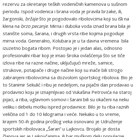
rezervu za okretanje teških vodeničnih kamenova u sušnom
periodu. Ispod vodenica i brana voda je pravila brzake, ili,
žargonski,
bržaje
što je pogodovalo ribolovcima koji su išli na
klena na
brzo pecanje
. Mirna i duboka voda iznad brana bila je
stanište soma, šarana, i drugih vrsta ribe kojima pogoduje
mirna voda. Generalno, Kolubara je u ta davna vremena bila
izuzetno bogata ribom. Postojao je i jedan alas, odnosno
profesionalni ribar koji je imao široka ovlašćenja što se tiče
izlova ribe na razne načine, uključujući mreže, samice,
strukove, potapače i druge načine koji su inače bili strogo
zabranjeni ribolovcima sa dozvolom sportskog ribolova. Bio je
to Stanimir Sekulić i ribu je nedeljom, na pijačni dan prodavao u
prodavnici koju je iznajmljivao od Vukašina Petrovića na staroj
pijaci, a riba, uglavnom somovi i šarani bili su okačeni na neku
veliku i debelu motku ispred prodavnice. Bilo je tu riba raznih
veličina od 1 do 10 kilograma i veće. Nekako u to vreme,
krajem 50-ih godina prošlog veka osnovano je Udruženje
sportskih ribolovaca „Šaran“ u Lajkovcu. Brojalo je dosta
članova jer je Lajkovčanima, ili bar muškom delu populacije,