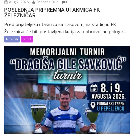
Aug 7, 2026
Snežana Bilić
0
POSLEDNJA PRIPREMNA UTAKMICA FK
ŽELEZNIČAR
Pred prijateljsku utakmicu sa Takovom, na stadionu FK
Železničar će biti postavljena kutija za dobrovoljne priloge...
Novosti
Sport