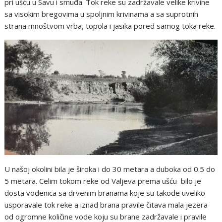
pri ušću u Savu i smuđa. Tok reke su zadržavale velike krivine
sa visokim bregovima u spoljnim krivinama a sa suprotnih
strana mnoštvom vrba, topola i jasika pored samog toka reke.
U našoj okolini bila je široka i do 30 metara a duboka od 0.5 do
5 metara. Celim tokom reke od Valjeva prema ušću bilo je
dosta vodenica sa drvenim branama koje su takođe uveliko
usporavale tok reke a iznad brana pravile čitava mala jezera
od ogromne količine vode koju su brane zadržavale i pravile