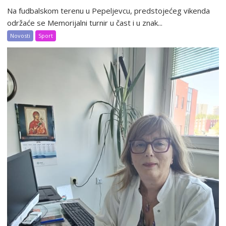
Na fudbalskom terenu u Pepeljevcu, predstojećeg vikenda
održaće se Memorijalni turnir u čast i u znak...
Novosti
Sport