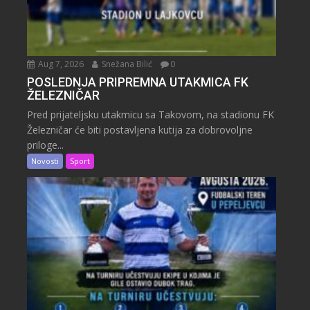
Aug 7, 2026
Snežana Bilić
0
POSLEDNJA PRIPREMNA UTAKMICA FK
ŽELEZNIČAR
Pred prijateljsku utakmicu sa Takovom, na stadionu FK
Železničar će biti postavljena kutija za dobrovoljne
priloge...
Novosti
Sport