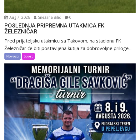
Aug 7, 2026
Snežana Bilić
0
POSLEDNJA PRIPREMNA UTAKMICA FK
ŽELEZNIČAR
Pred prijateljsku utakmicu sa Takovom, na stadionu FK
Železničar će biti postavljena kutija za dobrovoljne priloge...
Novosti
Sport