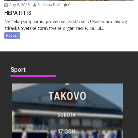
Aug 6, 2026
Snežana Bilić
0
HEPATITIS
Ne čekaj simptome, proveri se, zaštiti se! U Kalendaru javnog
zdravlja Svetske zdravstvene organizacije, 28. jul...
Novosti
Sport