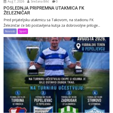
Aug 7, 2026
Snežana Bilić
0
POSLEDNJA PRIPREMNA UTAKMICA FK
ŽELEZNIČAR
Pred prijateljsku utakmicu sa Takovom, na stadionu FK
Železničar će biti postavljena kutija za dobrovoljne priloge...
Novosti
Sport