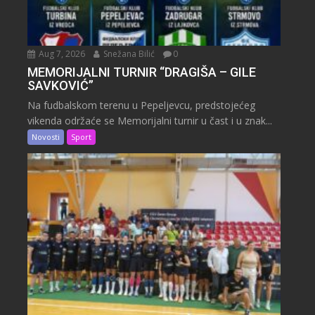
Aug 7, 2026
Snežana Bilić
0
MEMORIJALNI TURNIR “DRAGIŠA – GILE
SAVKOVIĆ”
Na fudbalskom terenu u Pepeljevcu, predstojećeg
vikenda održaće se Memorijalni turnir u čast i u znak...
Novosti
Sport