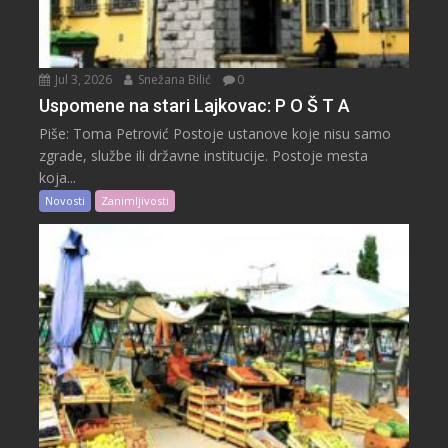
Jul 3, 2026
Snežana Bilić
0
Uspomene na stari Lajkovac: P O Š T A
Piše: Toma Petrović Postoje ustanove koje nisu samo
zgrade, službe ili državne institucije. Postoje mesta
koja...
Novosti
Zanimljivosti