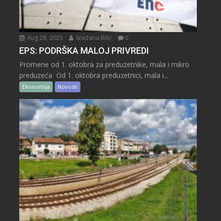
Aug 28, 2025
Snežana Bilić
0
EPS: PODRŠKA MALOJ PRIVREDI
Promene od 1. oktobra za preduzetnike, mala i mikro
preduzeća Od 1. oktobra preduzetnici, mala i...
Ekonomija
Novosti