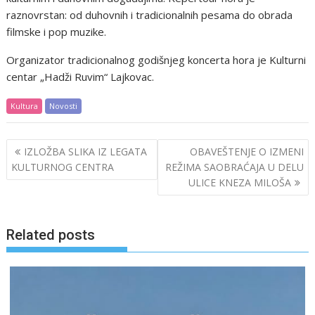
raznovrstan: od duhovnih i tradicionalnih pesama do obrada
filmske i pop muzike.
Organizator tradicionalnog godišnjeg koncerta hora je Kulturni
centar „Hadži Ruvim“ Lajkovac.
Kultura
Novosti
Post
IZLOŽBA SLIKA IZ LEGATA
OBAVEŠTENJE O IZMENI
navigation
KULTURNOG CENTRA
REŽIMA SAOBRAĆAJA U DELU
ULICE KNEZA MILOŠA
Related posts