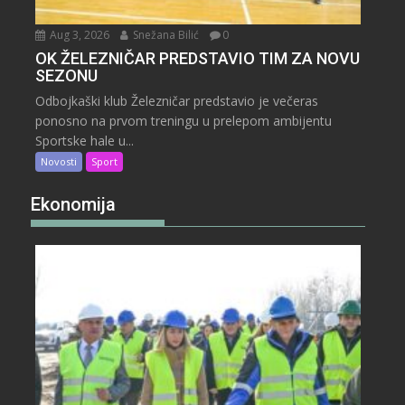
Aug 3, 2026
Snežana Bilić
0
OK ŽELEZNIČAR PREDSTAVIO TIM ZA NOVU
SEZONU
Odbojkaški klub Železničar predstavio je večeras
ponosno na prvom treningu u prelepom ambijentu
Sportske hale u...
Novosti
Sport
Ekonomija