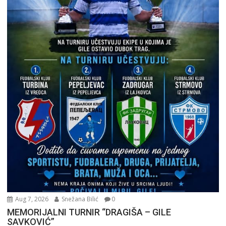
Aug 7, 2026
Snežana Bilić
0
MEMORIJALNI TURNIR “DRAGIŠA – GILE
SAVKOVIĆ”