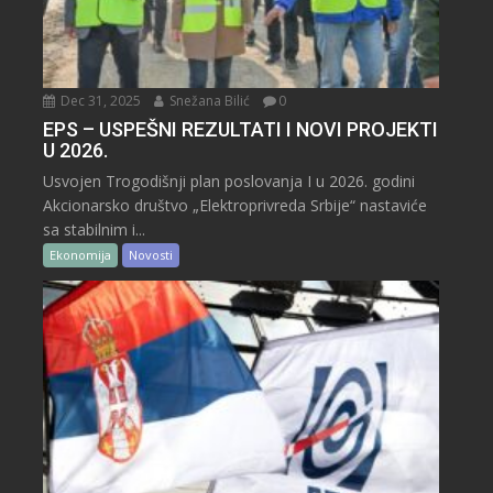
Dec 31, 2025
Snežana Bilić
0
EPS – USPEŠNI REZULTATI I NOVI PROJEKTI
U 2026.
Usvojen Trogodišnji plan poslovanja I u 2026. godini
Akcionarsko društvo „Elektroprivreda Srbije“ nastaviće
sa stabilnim i...
Ekonomija
Novosti