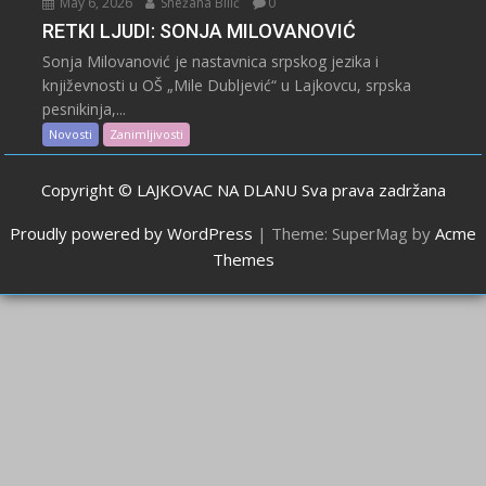
May 6, 2026
Snežana Bilić
0
RETKI LJUDI: SONJA MILOVANOVIĆ
Sonja Milovanović je nastavnica srpskog jezika i
književnosti u OŠ „Mile Dubljević“ u Lajkovcu, srpska
pesnikinja,...
Novosti
Zanimljivosti
Copyright © LAJKOVAC NA DLANU Sva prava zadržana
Proudly powered by WordPress
|
Theme: SuperMag by
Acme
Themes