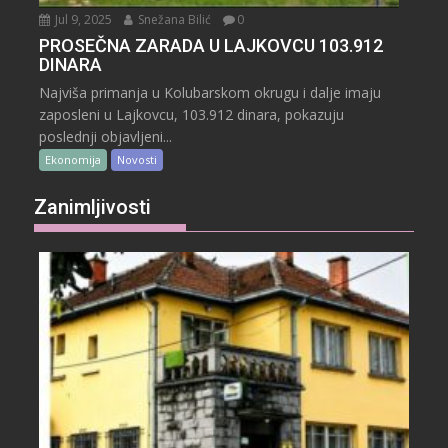
Jul 9, 2025
Snežana Bilić
0
PROSEČNA ZARADA U LAJKOVCU 103.912
DINARA
Najviša primanja u Kolubarskom okrugu i dalje imaju
zaposleni u Lajkovcu, 103.912 dinara, pokazuju
poslednji objavljeni...
Ekonomija
Novosti
Zanimljivosti