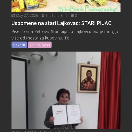
May 27, 2026
Snežana Bilić
0
Uspomene na stari Lajkovac: STARI PIJAC
Piše: Toma Petrović Stari pijac u Lajkovcu bio je mnogo
više od mesta za kupovinu. To...
Novosti
Zanimljivosti