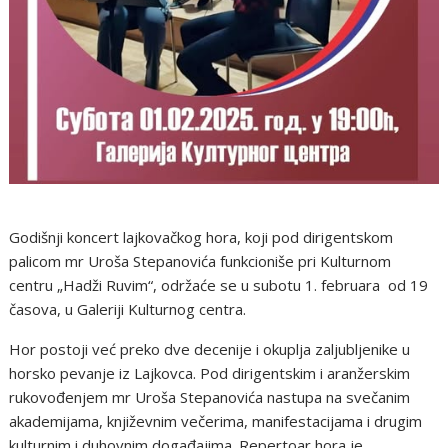
Godišnji koncert lajkovačkog hora, koji pod dirigentskom
palicom mr Uroša Stepanovića funkcioniše pri Kulturnom
centru „Hadži Ruvim“, održaće se u subotu 1. februara od 19
časova, u Galeriji Kulturnog centra.
Hor postoji već preko dve decenije i okuplja zaljubljenike u
horsko pevanje iz Lajkovca. Pod dirigentskim i aranžerskim
rukovođenjem mr Uroša Stepanovića nastupa na svečanim
akademijama, književnim večerima, manifestacijama i drugim
kulturnim i duhovnim događajima. Repertoar hora je