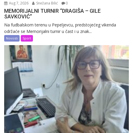
Aug 7, 2026
Snežana Bilić
0
MEMORIJALNI TURNIR “DRAGIŠA – GILE
SAVKOVIĆ”
Na fudbalskom terenu u Pepeljevcu, predstojećeg vikenda
održaće se Memorijalni turnir u čast i u znak...
Novosti
Sport