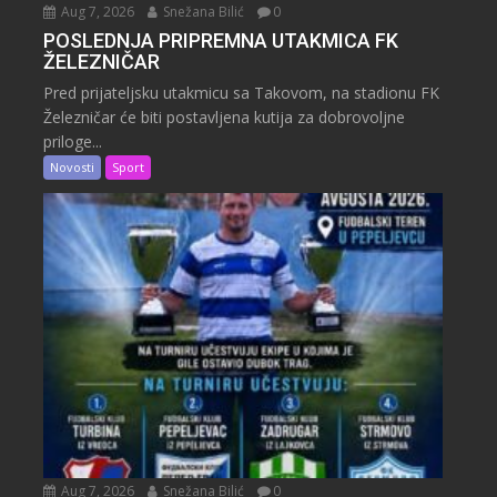
Aug 7, 2026
Snežana Bilić
0
POSLEDNJA PRIPREMNA UTAKMICA FK
ŽELEZNIČAR
Pred prijateljsku utakmicu sa Takovom, na stadionu FK
Železničar će biti postavljena kutija za dobrovoljne
priloge...
Novosti
Sport
Aug 7, 2026
Snežana Bilić
0