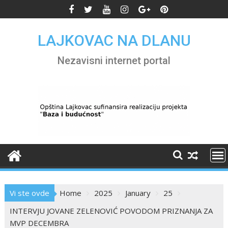
Skip
to
content
LAJKOVAC NA DLANU
Nezavisni internet portal
Vi ste ovde
Home
2025
January
25
INTERVJU JOVANE ZELENOVIĆ POVODOM PRIZNANJA ZA
MVP DECEMBRA