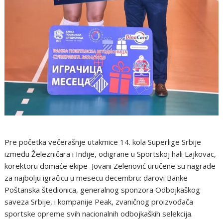
Pre početka večerašnje utakmice 14. kola Superlige Srbije
između Železničara i Inđije, odigrane u Sportskoj hali Lajkovac,
korektoru domaće ekipe Jovani Zelenović uručene su nagrade
za najbolju igračicu u mesecu decembru: darovi Banke
Poštanska štedionica, generalnog sponzora Odbojkaškog
saveza Srbije, i kompanije Peak, zvaničnog proizvođača
sportske opreme svih nacionalnih odbojkaških selekcija.