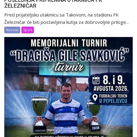
ŽELEZNIČAR
Pred prijateljsku utakmicu sa Takovom, na stadionu FK
Železničar će biti postavljena kutija za dobrovoljne priloge...
Novosti
Sport