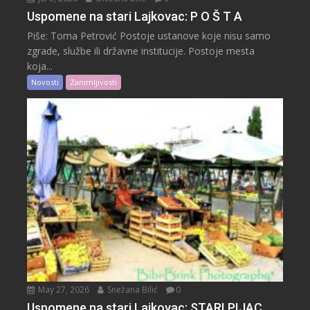
Uspomene na stari Lajkovac: P O Š T A
Piše: Toma Petrović Postoje ustanove koje nisu samo
zgrade, službe ili državne institucije. Postoje mesta
koja...
Novosti
Zanimljivosti
May 27, 2026
Snežana Bilić
0
Uspomene na stari Lajkovac: STARI PIJAC