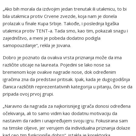
„Ako bih morala da izdvojim jedan trenutak ili utakmicu, to bi
bila utakmica protiv Crvene zvezde, koja nam je donela
prolazak u finale Kupa Srbije. Takođe, i poslednja ligaška
utakmica protiv TENT-a. Tada smo, kao tim, pokazali snagu i
zajedništvo, a meni je pobeda dodatno podigla
samopouzdanje“, rekla je Jovana.
Dobro je poznato da ovakva vrsta priznanja može da ima
različite uticaje na laureata. Pojedini se lako nose sa
bremenom koje ovakve nagrade nose, dok određenim
igračima zna da predstavi pritisak. Ipak, kada je dugogodišnja
članica različitih reprezentativnih kategorija u pitanju, čini se da
pripada ovoj prvoj grupi.
„Naravno da nagrada za najkorisnijeg igrača donosi određena
očekivanja, ali to samo vidim kao dodatnu motivaciju da
nastavim da radim i unapređujem svoju igru. Fokusirana sam
na timske ciljeve, jer verujem da individualna priznanja dolaze
kad ceo tim funkcioniše dobro“, istakla je korektorka