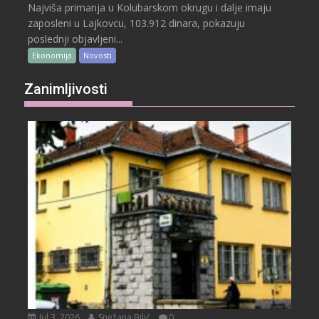
Najviša primanja u Kolubarskom okrugu i dalje imaju
zaposleni u Lajkovcu, 103.912 dinara, pokazuju
poslednji objavljeni...
Ekonomija
Novosti
Zanimljivosti
Jul 3, 2026
Snežana Bilić
0