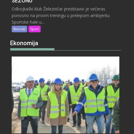
SEZONU
Odbojkaški klub Železničar predstavio je večeras
ponosno na prvom treningu u prelepom ambijentu
Sportske hale u...
Novosti
Sport
Ekonomija