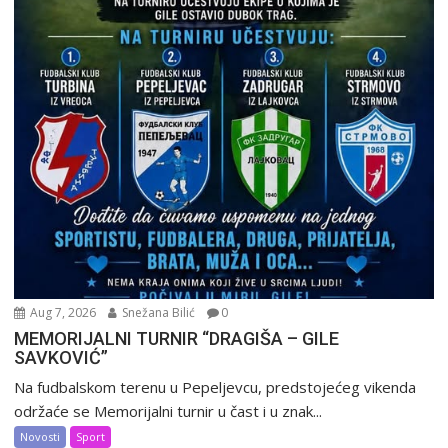
Aug 7, 2026
Snežana Bilić
0
MEMORIJALNI TURNIR “DRAGIŠA – GILE
SAVKOVIĆ”
Na fudbalskom terenu u Pepeljevcu, predstojećeg vikenda
održaće se Memorijalni turnir u čast i u znak...
Novosti
Sport