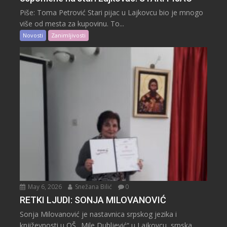
Piše: Toma Petrović Stari pijac u Lajkovcu bio je mnogo
više od mesta za kupovinu. To...
Novosti
Zanimljivosti
May 6, 2026
Snežana Bilić
0
RETKI LJUDI: SONJA MILOVANOVIĆ
Sonja Milovanović je nastavnica srpskog jezika i
književnosti u OŠ „Mile Dubljević“ u Lajkovcu, srpska