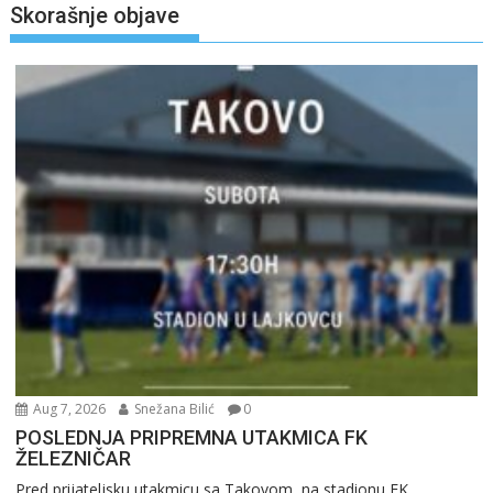
Skorašnje objave
Aug 7, 2026
Snežana Bilić
0
POSLEDNJA PRIPREMNA UTAKMICA FK
ŽELEZNIČAR
Pred prijateljsku utakmicu sa Takovom, na stadionu FK