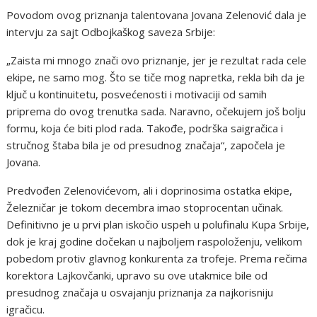
Povodom ovog priznanja talentovana Jovana Zelenović dala je
intervju za sajt Odbojkaškog saveza Srbije:
„Zaista mi mnogo znači ovo priznanje, jer je rezultat rada cele
ekipe, ne samo mog. Što se tiče mog napretka, rekla bih da je
ključ u kontinuitetu, posvećenosti i motivaciji od samih
priprema do ovog trenutka sada. Naravno, očekujem još bolju
formu, koja će biti plod rada. Takođe, podrška saigračica i
stručnog štaba bila je od presudnog značaja“, započela je
Jovana.
Predvođen Zelenovićevom, ali i doprinosima ostatka ekipe,
Železničar je tokom decembra imao stoprocentan učinak.
Definitivno je u prvi plan iskočio uspeh u polufinalu Kupa Srbije,
dok je kraj godine dočekan u najboljem raspoloženju, velikom
pobedom protiv glavnog konkurenta za trofeje. Prema rečima
korektora Lajkovčanki, upravo su ove utakmice bile od
presudnog značaja u osvajanju priznanja za najkorisniju
igračicu.