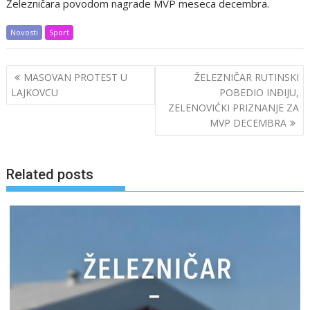
Železničara povodom nagrade MVP meseca decembra.
Novosti
Sport
Post
MASOVAN PROTEST U
ŽELEZNIČAR RUTINSKI
navigation
LAJKOVCU
POBEDIO INĐIJU,
ZELENOVIĆKI PRIZNANJE ZA
MVP DECEMBRA
Related posts