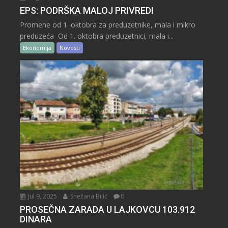
EPS: PODRŠKA MALOJ PRIVREDI
Promene od 1. oktobra za preduzetnike, mala i mikro
preduzeća Od 1. oktobra preduzetnici, mala i...
Ekonomija
Novosti
Jul 9, 2025
Snežana Bilić
0
PROSEČNA ZARADA U LAJKOVCU 103.912
DINARA