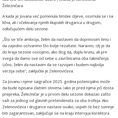
Železničara.
A kada je Jovana već pomenula timske ciljeve, osvrnula se i na
lična, ali i očekivanja njenih klupskih drugarica u drugom,
odlučujućem delu sezone.
„Što se tiče ambicija, želim da nastavim da doprinosim timu i
da zajedno ostvarimo što bolje rezultate. Naravno, cilj je da
do kraja sezone osvojimo, ako Bog da, duplu krunu, ali pre
svega da damo sve od sebe u završnicama oba takmičenja.
Lično, želim da nastavim da se razvijam i budem najbolja
verzija sebe“, zaključila je Zelenovićeva.
Za Jovanu i njene saigračice 2025. godina potencijalno može
da bude ispisana zlatnim slovima. Iako je pred njima još dosta
prepreka, Železničar je u prvom delu sezone dokazao zašto
važi za jednog od glavnih pretendenata za oba trofeja. Ako
Zelenovićeva i drugarice nastave ovako, uspeh će bez sumnje
biti zagarantovan, zaključuje se na kraju intervjua korektora