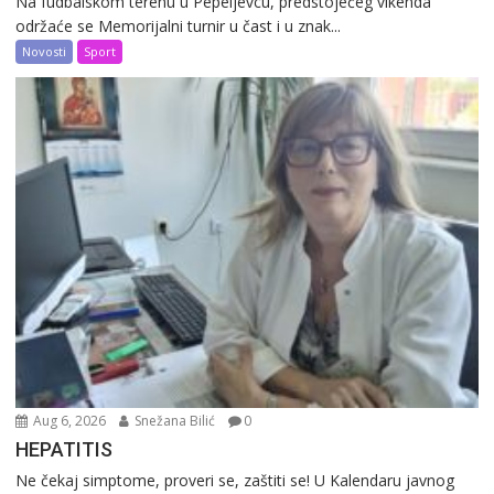
Na fudbalskom terenu u Pepeljevcu, predstojećeg vikenda
održaće se Memorijalni turnir u čast i u znak...
Novosti
Sport
Aug 6, 2026
Snežana Bilić
0
HEPATITIS
Ne čekaj simptome, proveri se, zaštiti se! U Kalendaru javnog