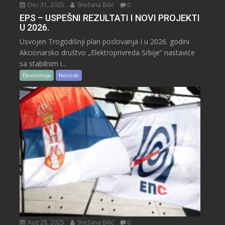
Dec 31, 2025
Snežana Bilić
0
EPS – USPEŠNI REZULTATI I NOVI PROJEKTI
U 2026.
Usvojen Trogodišnji plan poslovanja I u 2026. godini
Akcionarsko društvo „Elektroprivreda Srbije“ nastaviće
sa stabilnim i...
Ekonomija
Novosti
Aug 28, 2025
Snežana Bilić
0