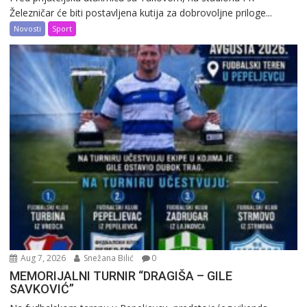
Železničar će biti postavljena kutija za dobrovoljne priloge...
Novosti
Sport
Aug 7, 2026
Snežana Bilić
0
MEMORIJALNI TURNIR “DRAGIŠA – GILE
SAVKOVIĆ”