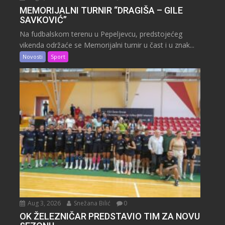
MEMORIJALNI TURNIR “DRAGIŠA – GILE
SAVKOVIĆ”
Na fudbalskom terenu u Pepeljevcu, predstojećeg
vikenda održaće se Memorijalni turnir u čast i u znak...
Novosti
Sport
Aug 3, 2026
Snežana Bilić
0
OK ŽELEZNIČAR PREDSTAVIO TIM ZA NOVU