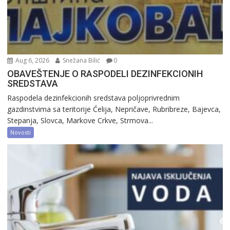
Aug 6, 2026
Snežana Bilić
0
OBAVEŠTENJE O RASPODELI DEZINFEKCIONIH
SREDSTAVA
Raspodela dezinfekcionih sredstava poljoprivrednim
gazdinstvima sa teritorije Ćelija, Nepričave, Rubribreze, Bajevca,
Stepanja, Slovca, Markove Crkve, Strmova...
Novosti