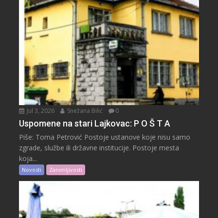
Jul 3, 2026
Snežana Bilić
0
Uspomene na stari Lajkovac: P O Š T A
Piše: Toma Petrović Postoje ustanove koje nisu samo
zgrade, službe ili državne institucije. Postoje mesta
koja...
Novosti
Zanimljivosti