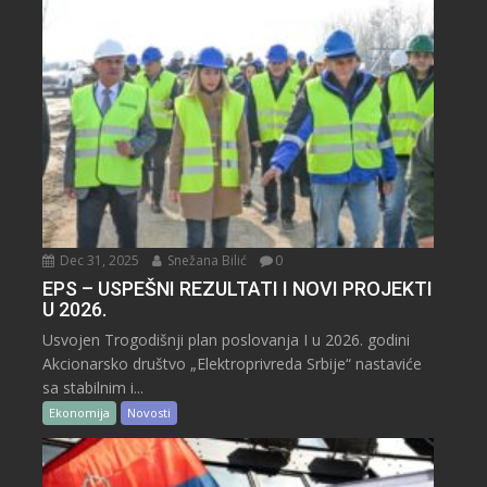
Dec 31, 2025
Snežana Bilić
0
EPS – USPEŠNI REZULTATI I NOVI PROJEKTI
U 2026.
Usvojen Trogodišnji plan poslovanja I u 2026. godini
Akcionarsko društvo „Elektroprivreda Srbije“ nastaviće
sa stabilnim i...
Ekonomija
Novosti