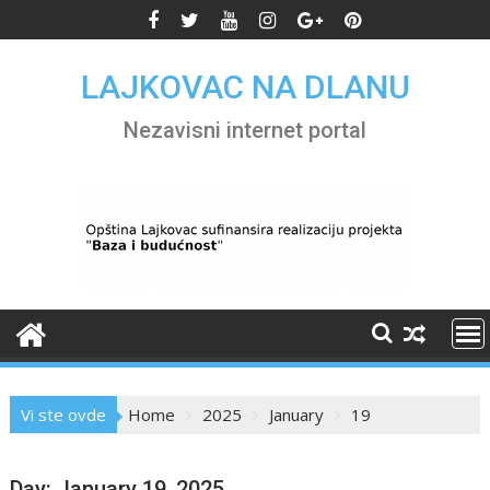
Skip
to
content
LAJKOVAC NA DLANU
Nezavisni internet portal
Vi ste ovde
Home
2025
January
19
Day:
January 19, 2025