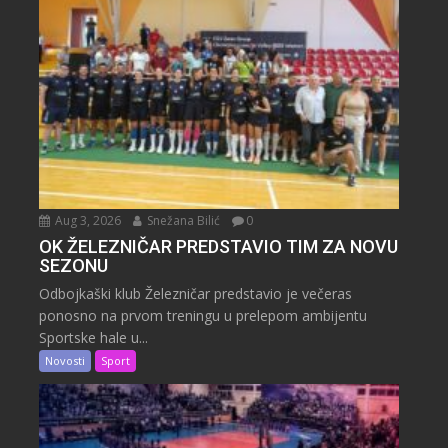
Aug 3, 2026
Snežana Bilić
0
OK ŽELEZNIČAR PREDSTAVIO TIM ZA NOVU
SEZONU
Odbojkaški klub Železničar predstavio je večeras
ponosno na prvom treningu u prelepom ambijentu
Sportske hale u...
Novosti
Sport