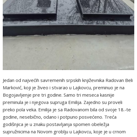
Jedan od najvećih savremenih srpskih književnika Radovan Beli
Marković, koji je živeo i stvarao u Lajkovcu, preminuo je na
Bogojavljenje pre tri godine. Samo tri meseca kasnije
preminula je i njegova supruga Emilija. Zajedno su proveli
preko pola veka. Emilija je sa Radovanom bila od svoje 18.-te
godine, nesebično, odano i potpuno posvećeno. Treća
godišnjica je u znaku postavljanja spomen obeležja
supružnicima na Novom groblju u Lajkovcu, koje je u crnom