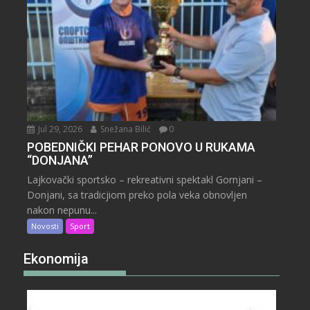
Jul 29, 2026
Snežana Bilić
0
POBEDNIČKI PEHAR PONOVO U RUKAMA
“DONJANA”
Lajkovački sportsko – rekreativni spektakl Gornjani –
Donjani, sa tradicjiom preko pola veka obnovljen
nakon nepunu...
Novosti
Sport
Ekonomija