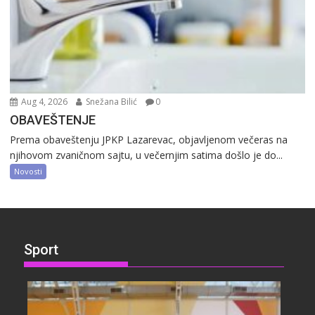
Aug 4, 2026
Snežana Bilić
0
OBAVEŠTENJE
Prema obaveštenju JPKP Lazarevac, objavljenom večeras na
njihovom zvaničnom sajtu, u večernjim satima došlo je do...
Novosti
Sport