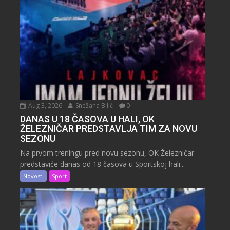
Aug 3, 2026
Snežana Bilić
0
DANAS U 18 ČASOVA U HALI, OK
ŽELEZNIČAR PREDSTAVLJA TIM ZA NOVU
SEZONU
Na prvom treningu pred novu sezonu, OK Železničar
predstaviće danas od 18 časova u Sportskoj hali...
Novosti
Sport