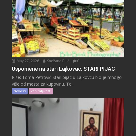
May 27, 2026
Snežana Bilić
0
Uspomene na stari Lajkovac: STARI PIJAC
Piše: Toma Petrović Stari pijac u Lajkovcu bio je mnogo
više od mesta za kupovinu. To...
Novosti
Zanimljivosti