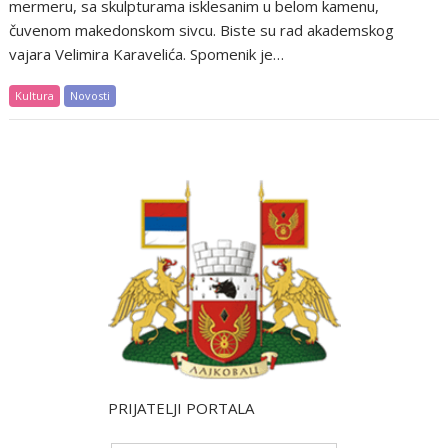
mermeru, sa skulpturama isklesanim u belom kamenu,
čuvenom makedonskom sivcu. Biste su rad akademskog
vajara Velimira Karavelića. Spomenik je…
Kultura
Novosti
PRIJATELJI PORTALA