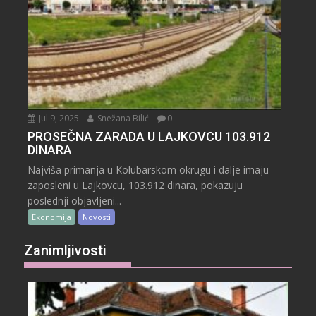
Jul 9, 2025
Snežana Bilić
0
PROSEČNA ZARADA U LAJKOVCU 103.912
DINARA
Najviša primanja u Kolubarskom okrugu i dalje imaju
zaposleni u Lajkovcu, 103.912 dinara, pokazuju
poslednji objavljeni...
Ekonomija
Novosti
Zanimljivosti