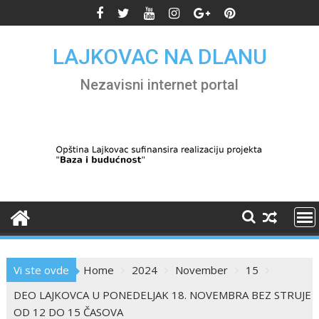
Skip
to
content
LAJKOVAC NA DLANU
Nezavisni internet portal
Vi ste ovde
Home
2024
November
15
DEO LAJKOVCA U PONEDELJAK 18. NOVEMBRA BEZ STRUJE
OD 12 DO 15 ČASOVA