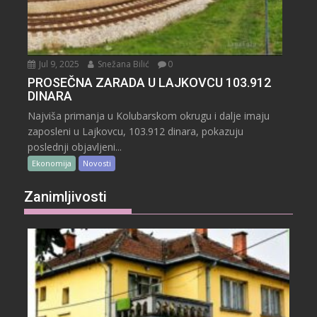
Jul 9, 2025
Snežana Bilić
0
PROSEČNA ZARADA U LAJKOVCU 103.912
DINARA
Najviša primanja u Kolubarskom okrugu i dalje imaju
zaposleni u Lajkovcu, 103.912 dinara, pokazuju
poslednji objavljeni...
Ekonomija
Novosti
Zanimljivosti