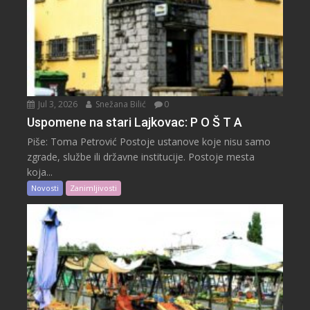
Jul 3, 2026
Snežana Bilić
0
Uspomene na stari Lajkovac: P O Š T A
Piše: Toma Petrović Postoje ustanove koje nisu samo
zgrade, službe ili državne institucije. Postoje mesta
koja...
Novosti
Zanimljivosti