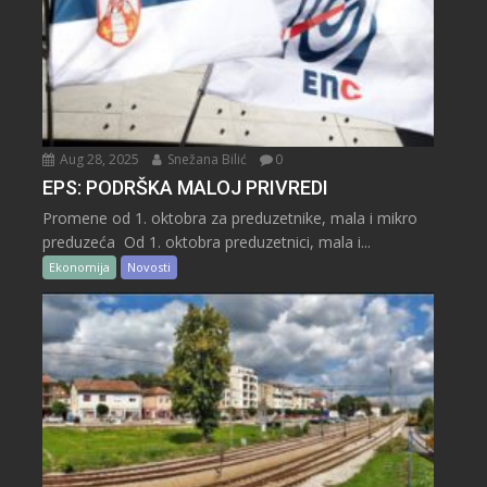
Aug 28, 2025
Snežana Bilić
0
EPS: PODRŠKA MALOJ PRIVREDI
Promene od 1. oktobra za preduzetnike, mala i mikro
preduzeća Od 1. oktobra preduzetnici, mala i...
Ekonomija
Novosti