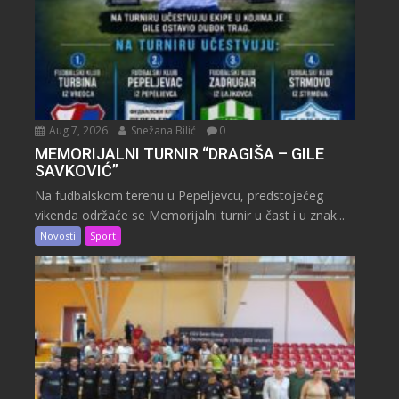
Aug 7, 2026
Snežana Bilić
0
MEMORIJALNI TURNIR “DRAGIŠA – GILE
SAVKOVIĆ”
Na fudbalskom terenu u Pepeljevcu, predstojećeg
vikenda održaće se Memorijalni turnir u čast i u znak...
Novosti
Sport