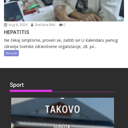
Aug 6, 2026
Snežana Bilić
0
HEPATITIS
Ne čekaj simptome, proveri se, zaštiti se! U Kalendaru javnog
zdravlja Svetske zdravstvene organizacije, 28. jul...
Novosti
Sport