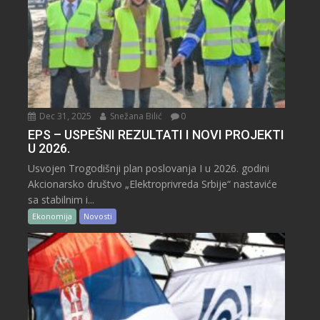
Dec 31, 2025
Snežana Bilić
0
EPS – USPEŠNI REZULTATI I NOVI PROJEKTI
U 2026.
Usvojen Trogodišnji plan poslovanja I u 2026. godini
Akcionarsko društvo „Elektroprivreda Srbije“ nastaviće
sa stabilnim i...
Ekonomija
Novosti