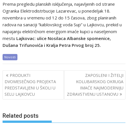
Prema pregledu planskih isključenja, najavljenih od strane
Ogranka Elektrodistrbucije Lazarevac, u ponedeljak 18.
novembra u vremenu od 12 do 15 časova, zbog planiranih
radova na sanaciji “kablovskog voda Sup” u Lajkovcu, prekid u
napajanju električnom energijom imaće kupci u naseljenom
mestu
Lajkovac: ulice Nosilaca Albanske spomenice,
Dušana Trifunovića i Kralja Petra Prvog broj 25.
Novosti
Post
PRODUKTI
ZAPOSLENI I ŽITELJI
navigation
DVOMESEČNOG PROJEKTA
KOLUBARSKOG OKRUGA
PREDSTAVLJENI U ŠKOLI U
IMAĆE NAJMODERNIJU
SELU LAJKOVCU
ZDRAVSTVENU USTANOVU
Related posts