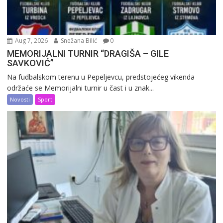
Aug 7, 2026
Snežana Bilić
0
MEMORIJALNI TURNIR “DRAGIŠA – GILE
SAVKOVIĆ”
Na fudbalskom terenu u Pepeljevcu, predstojećeg vikenda
održaće se Memorijalni turnir u čast i u znak...
Novosti
Sport