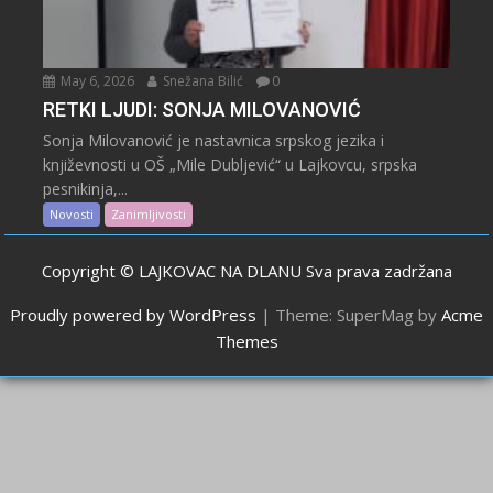
May 6, 2026
Snežana Bilić
0
RETKI LJUDI: SONJA MILOVANOVIĆ
Sonja Milovanović je nastavnica srpskog jezika i
književnosti u OŠ „Mile Dubljević“ u Lajkovcu, srpska
pesnikinja,...
Novosti
Zanimljivosti
Copyright © LAJKOVAC NA DLANU Sva prava zadržana
Proudly powered by WordPress
|
Theme: SuperMag by
Acme
Themes