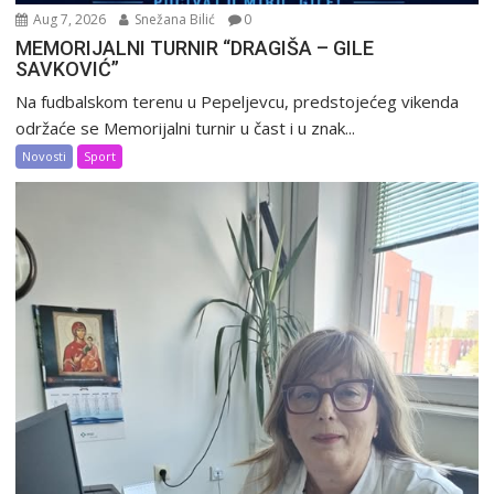
Aug 7, 2026
Snežana Bilić
0
MEMORIJALNI TURNIR “DRAGIŠA – GILE
SAVKOVIĆ”
Na fudbalskom terenu u Pepeljevcu, predstojećeg vikenda
održaće se Memorijalni turnir u čast i u znak...
Novosti
Sport