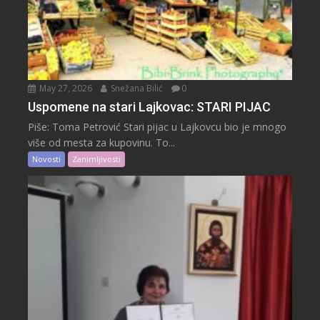
May 27, 2026
Snežana Bilić
0
Uspomene na stari Lajkovac: STARI PIJAC
Piše: Toma Petrović Stari pijac u Lajkovcu bio je mnogo
više od mesta za kupovinu. To...
Novosti
Zanimljivosti