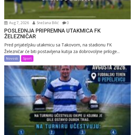
Aug 7, 2026
Snežana Bilić
0
POSLEDNJA PRIPREMNA UTAKMICA FK
ŽELEZNIČAR
Pred prijateljsku utakmicu sa Takovom, na stadionu FK
Železničar će biti postavljena kutija za dobrovoljne priloge...
Novosti
Sport