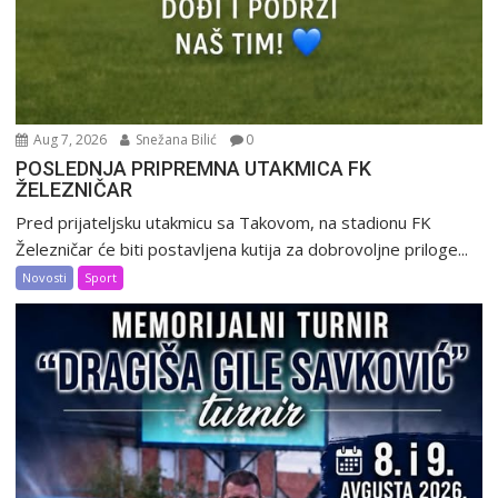
Aug 7, 2026
Snežana Bilić
0
POSLEDNJA PRIPREMNA UTAKMICA FK
ŽELEZNIČAR
Pred prijateljsku utakmicu sa Takovom, na stadionu FK
Železničar će biti postavljena kutija za dobrovoljne priloge...
Novosti
Sport