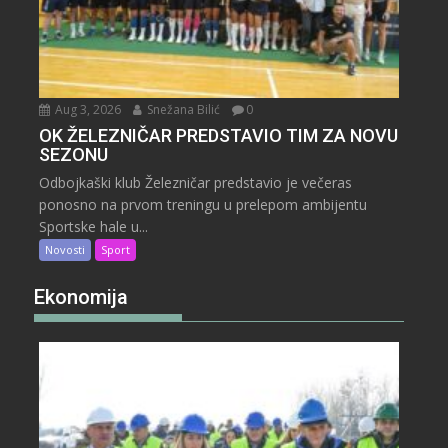
Aug 3, 2026
Snežana Bilić
0
OK ŽELEZNIČAR PREDSTAVIO TIM ZA NOVU
SEZONU
Odbojkaški klub Železničar predstavio je večeras
ponosno na prvom treningu u prelepom ambijentu
Sportske hale u...
Novosti
Sport
Ekonomija