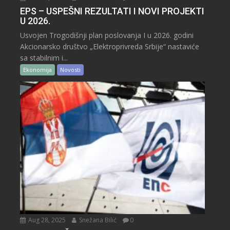
EPS – USPEŠNI REZULTATI I NOVI PROJEKTI
U 2026.
Usvojen Trogodišnji plan poslovanja I u 2026. godini
Akcionarsko društvo „Elektroprivreda Srbije“ nastaviće
sa stabilnim i...
Ekonomija
Novosti
Aug 28, 2025
Snežana Bilić
0