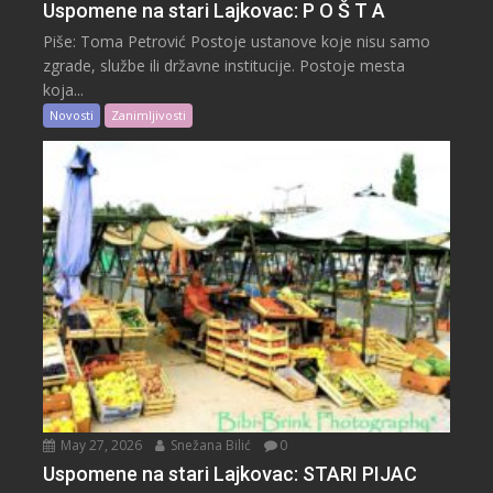
Uspomene na stari Lajkovac: P O Š T A
Piše: Toma Petrović Postoje ustanove koje nisu samo
zgrade, službe ili državne institucije. Postoje mesta
koja...
Novosti
Zanimljivosti
May 27, 2026
Snežana Bilić
0
Uspomene na stari Lajkovac: STARI PIJAC