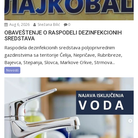
Aug 6, 2026
Snežana Bilić
0
OBAVEŠTENJE O RASPODELI DEZINFEKCIONIH
SREDSTAVA
Raspodela dezinfekcionih sredstava poljoprivrednim
gazdinstvima sa teritorije Ćelija, Nepričave, Rubribreze,
Bajevca, Stepanja, Slovca, Markove Crkve, Strmova...
Novosti