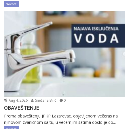
Novosti
Aug 4, 2026
Snežana Bilić
0
OBAVEŠTENJE
Prema obaveštenju JPKP Lazarevac, objavljenom večeras na
njihovom zvaničnom sajtu, u večernjim satima došlo je do...
Novosti