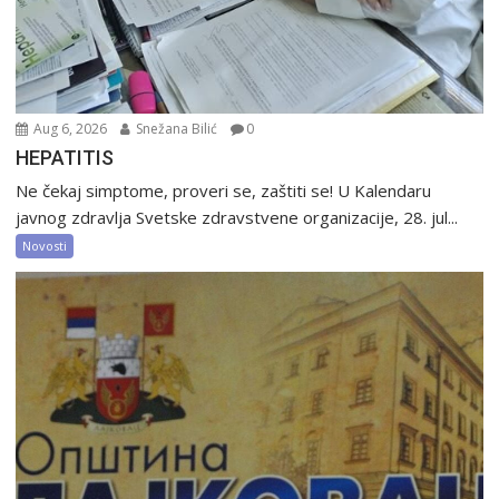
Aug 6, 2026
Snežana Bilić
0
HEPATITIS
Ne čekaj simptome, proveri se, zaštiti se! U Kalendaru
javnog zdravlja Svetske zdravstvene organizacije, 28. jul...
Novosti