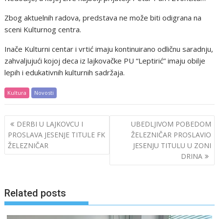
Zbog aktuelnih radova, predstava ne može biti odigrana na
sceni Kulturnog centra.
Inače Kulturni centar i vrtić imaju kontinuirano odličnu saradnju,
zahvaljujući kojoj deca iz lajkovačke PU “Leptirić” imaju obilje
lepih i edukativnih kulturnih sadržaja.
Kultura
Novosti
Post
DERBI U LAJKOVCU I
UBEDLJIVOM POBEDOM
navigation
PROSLAVA JESENJE TITULE FK
ŽELEZNIČAR PROSLAVIO
ŽELEZNIČAR
JESENJU TITULU U ZONI
DRINA
Related posts