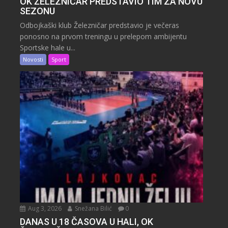
OK ŽELEZNIČAR PREDSTAVIO TIM ZA NOVU
SEZONU
Odbojkaški klub Železničar predstavio je večeras
ponosno na prvom treningu u prelepom ambijentu
Sportske hale u...
Novosti
Sport
Aug 3, 2026
Snežana Bilić
0
DANAS U 18 ČASOVA U HALI, OK