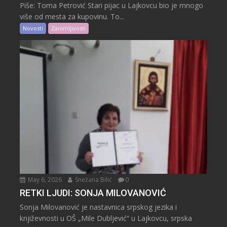
Piše: Toma Petrović Stari pijac u Lajkovcu bio je mnogo
više od mesta za kupovinu. To...
Novosti
Zanimljivosti
May 6, 2026
Snežana Bilić
0
RETKI LJUDI: SONJA MILOVANOVIĆ
Sonja Milovanović je nastavnica srpskog jezika i
književnosti u OŠ „Mile Dubljević“ u Lajkovcu, srpska