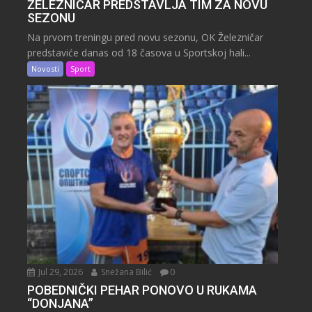
ŽELEZNIČAR PREDSTAVLJA TIM ZA NOVU
SEZONU
Na prvom treningu pred novu sezonu, OK Železničar
predstaviće danas od 18 časova u Sportskoj hali...
Novosti
Sport
Jul 29, 2026
Snežana Bilić
0
POBEDNIČKI PEHAR PONOVO U RUKAMA
“DONJANA”