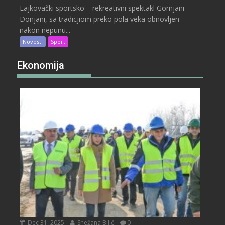
Lajkovački sportsko – rekreativni spektakl Gornjani –
Donjani, sa tradicjiom preko pola veka obnovljen
nakon nepunu...
Novosti
Sport
Ekonomija
Dec 31, 2025
Snežana Bilić
0