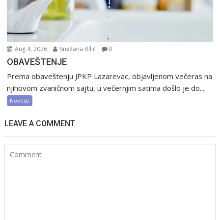
Aug 4, 2026
Snežana Bilić
0
OBAVEŠTENJE
Prema obaveštenju JPKP Lazarevac, objavljenom večeras na
njihovom zvaničnom sajtu, u večernjim satima došlo je do...
Novosti
LEAVE A COMMENT