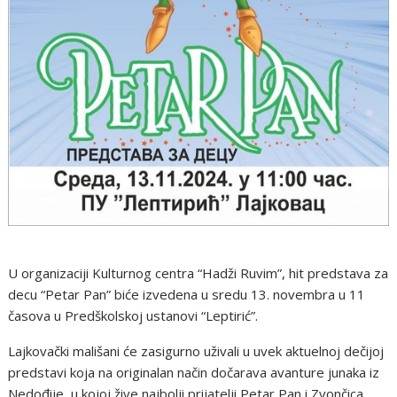
U organizaciji Kulturnog centra “Hadži Ruvim”, hit predstava za
decu “Petar Pan” biće izvedena u sredu 13. novembra u 11
časova u Predškolskoj ustanovi “Leptirić”.
Lajkovački mališani će zasigurno uživali u uvek aktuelnoj dečijoj
predstavi koja na originalan način dočarava avanture junaka iz
Nedođije, u kojoj žive najbolji prijatelji Petar Pan i Zvončica…