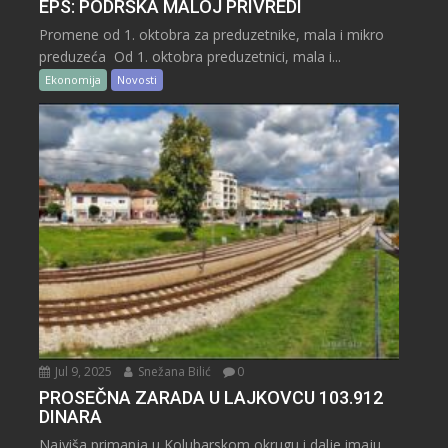
EPS: PODRŠKA MALOJ PRIVREDI
Promene od 1. oktobra za preduzetnike, mala i mikro
preduzeća Od 1. oktobra preduzetnici, mala i...
Ekonomija
Novosti
Jul 9, 2025
Snežana Bilić
0
PROSEČNA ZARADA U LAJKOVCU 103.912
DINARA
Najviša primanja u Kolubarskom okrugu i dalje imaju