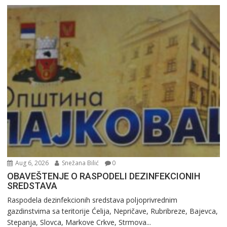
Aug 6, 2026
Snežana Bilić
0
OBAVEŠTENJE O RASPODELI DEZINFEKCIONIH
SREDSTAVA
Raspodela dezinfekcionih sredstava poljoprivrednim
gazdinstvima sa teritorije Ćelija, Nepričave, Rubribreze, Bajevca,
Stepanja, Slovca, Markove Crkve, Strmova...