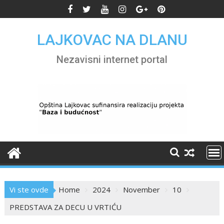
Skip
to
content
LAJKOVAC NA DLANU
Nezavisni internet portal
Vi ste ovde
Home
2024
November
10
PREDSTAVA ZA DECU U VRTIĆU