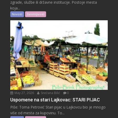
zgrade, službe ili državne institucije. Postoje mesta
koja...
Novosti
Zanimljivosti
May 27, 2026
Snežana Bilić
0
Uspomene na stari Lajkovac: STARI PIJAC
Piše: Toma Petrović Stari pijac u Lajkovcu bio je mnogo
više od mesta za kupovinu. To...