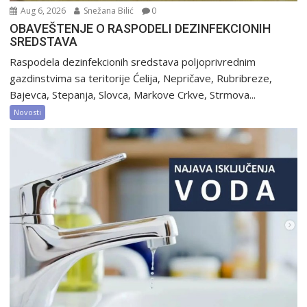
Aug 6, 2026
Snežana Bilić
0
OBAVEŠTENJE O RASPODELI DEZINFEKCIONIH
SREDSTAVA
Raspodela dezinfekcionih sredstava poljoprivrednim
gazdinstvima sa teritorije Ćelija, Nepričave, Rubribreze,
Bajevca, Stepanja, Slovca, Markove Crkve, Strmova...
Novosti