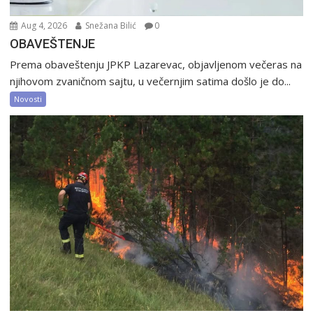
Aug 4, 2026
Snežana Bilić
0
OBAVEŠTENJE
Prema obaveštenju JPKP Lazarevac, objavljenom večeras na
njihovom zvaničnom sajtu, u večernjim satima došlo je do...
Novosti