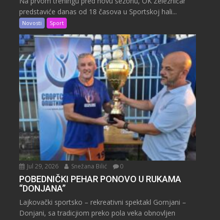
Na prvom treningu pred novu sezonu, OK Železničar
predstaviće danas od 18 časova u Sportskoj hali...
Novosti
Sport
Jul 29, 2026
Snežana Bilić
0
POBEDNIČKI PEHAR PONOVO U RUKAMA
“DONJANA”
Lajkovački sportsko – rekreativni spektakl Gornjani –
Donjani, sa tradicjiom preko pola veka obnovljen