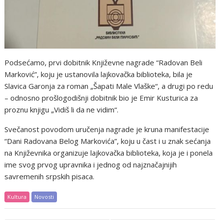
Podsećamo, prvi dobitnik Književne nagrade “Radovan Beli
Marković”, koju je ustanovila lajkovačka biblioteka, bila je
Slavica Garonja za roman „Šapati Male Vlaške“, a drugi po redu
– odnosno prošlogodišnji dobitnik bio je Emir Kusturica za
proznu knjigu „Vidiš li da ne vidim“.
Svečanost povodom uručenja nagrade je kruna manifestacije
“Dani Radovana Belog Markovića”, koju u čast i u znak sećanja
na Književnika organizuje lajkovačka biblioteka, koja je i ponela
ime svog prvog upravnika i jednog od najznačajnijih
savremenih srpskih pisaca.
Kultura
Novosti