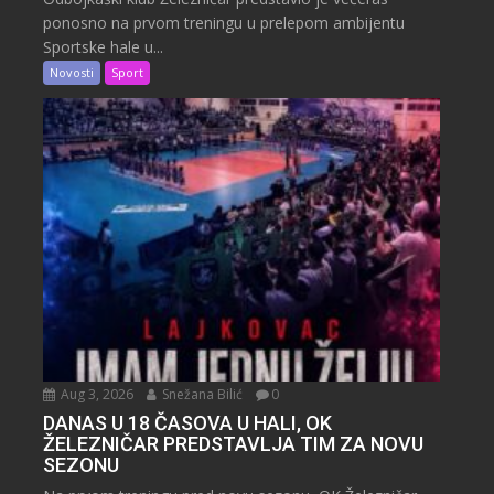
ponosno na prvom treningu u prelepom ambijentu
Sportske hale u...
Novosti
Sport
Aug 3, 2026
Snežana Bilić
0
DANAS U 18 ČASOVA U HALI, OK
ŽELEZNIČAR PREDSTAVLJA TIM ZA NOVU
SEZONU