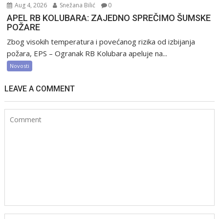
Aug 4, 2026
Snežana Bilić
0
APEL RB KOLUBARA: ZAJEDNO SPREČIMO ŠUMSKE
POŽARE
Zbog visokih temperatura i povećanog rizika od izbijanja
požara, EPS – Ogranak RB Kolubara apeluje na...
Novosti
LEAVE A COMMENT