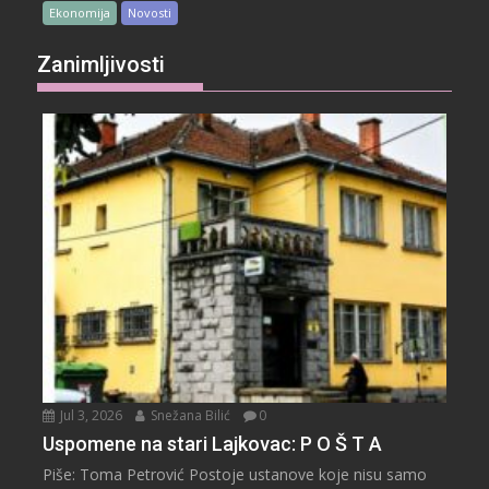
Ekonomija
Novosti
Zanimljivosti
Jul 3, 2026
Snežana Bilić
0
Uspomene na stari Lajkovac: P O Š T A
Piše: Toma Petrović Postoje ustanove koje nisu samo