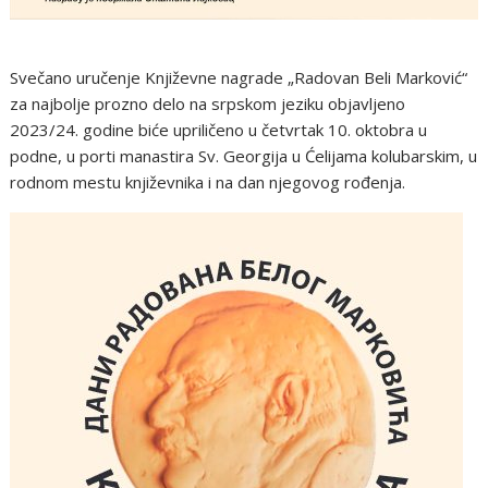
Svečano uručenje Književne nagrade „Radovan Beli Marković“
za najbolje prozno delo na srpskom jeziku objavljeno
2023/24. godine biće upriličeno u četvrtak 10. oktobra u
podne, u porti manastira Sv. Georgija u Ćelijama kolubarskim, u
rodnom mestu književnika i na dan njegovog rođenja.