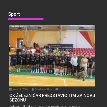
Sport
Aug 3, 2026
Snežana Bilić
0
OK ŽELEZNIČAR PREDSTAVIO TIM ZA NOVU
SEZONU
Odbojkaški klub Železničar predstavio je večeras