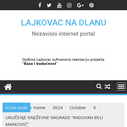
Skip
to
content
LAJKOVAC NA DLANU
Nezavisni internet portal
Vi ste ovde
Home
2024
October
9
URUČENJE KNJIŽEVNE NAGRADE “RADOVAN BELI
MARKOVIĆ”