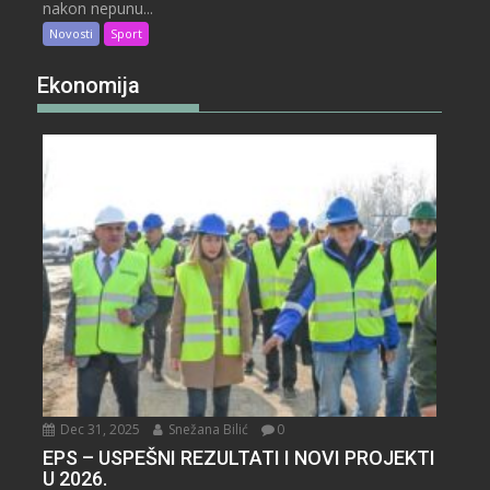
nakon nepunu...
Novosti
Sport
Ekonomija
Dec 31, 2025
Snežana Bilić
0
EPS – USPEŠNI REZULTATI I NOVI PROJEKTI
U 2026.