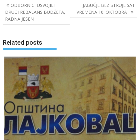
Post
ODBORNICI USVOJILI
JABUČJE BEZ STRUJE SAT
navigation
DRUGI REBALANS BUDŽETA,
VREMENA 10. OKTOBRA
RADNA JESEN
Related posts