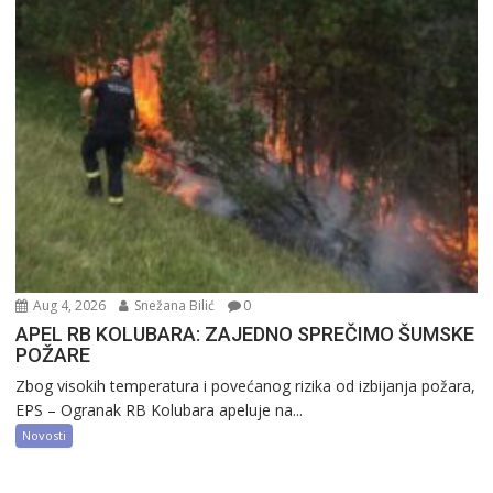
Aug 4, 2026
Snežana Bilić
0
APEL RB KOLUBARA: ZAJEDNO SPREČIMO ŠUMSKE
POŽARE
Zbog visokih temperatura i povećanog rizika od izbijanja požara,
EPS – Ogranak RB Kolubara apeluje na...
Novosti