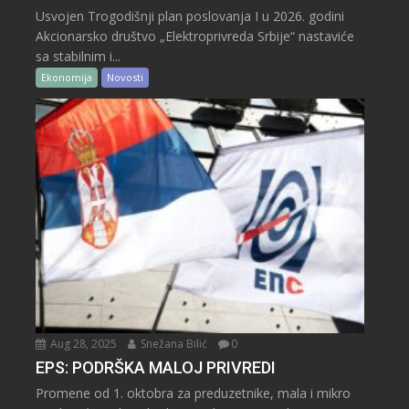
Usvojen Trogodišnji plan poslovanja I u 2026. godini
Akcionarsko društvo „Elektroprivreda Srbije“ nastaviće
sa stabilnim i...
Ekonomija
Novosti
Aug 28, 2025
Snežana Bilić
0
EPS: PODRŠKA MALOJ PRIVREDI
Promene od 1. oktobra za preduzetnike, mala i mikro