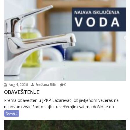
Aug 4, 2026
Snežana Bilić
0
OBAVEŠTENJE
Prema obaveštenju JPKP Lazarevac, objavljenom večeras na
njihovom zvaničnom sajtu, u večernjim satima došlo je do...
Novosti