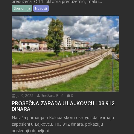
preduzeća Od 1. oktobra preduzetnici, mala i...
Ekonomija
Novosti
Jul 9, 2025
Snežana Bilić
0
PROSEČNA ZARADA U LAJKOVCU 103.912
DINARA
Najviša primanja u Kolubarskom okrugu i dalje imaju
zaposleni u Lajkovcu, 103.912 dinara, pokazuju
poslednji objavljeni...