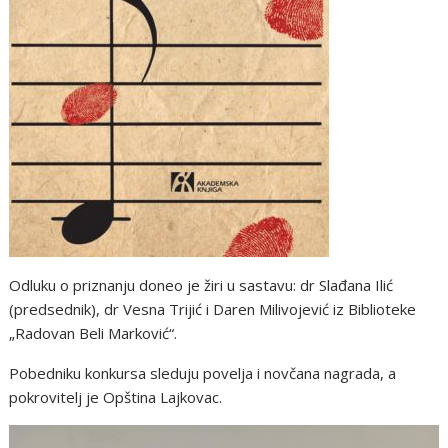
Odluku o priznanju doneo je žiri u sastavu: dr Slađana Ilić
(predsednik), dr Vesna Trijić i Daren Milivojević iz Biblioteke
„Radovan Beli Marković“.
Pobedniku konkursa sleduju povelja i novčana nagrada, a
pokrovitelj je Opština Lajkovac.