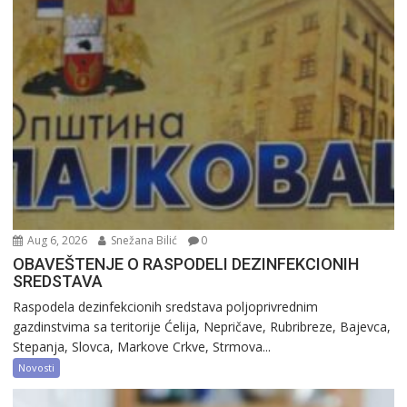
Aug 6, 2026
Snežana Bilić
0
OBAVEŠTENJE O RASPODELI DEZINFEKCIONIH
SREDSTAVA
Raspodela dezinfekcionih sredstava poljoprivrednim
gazdinstvima sa teritorije Ćelija, Nepričave, Rubribreze, Bajevca,
Stepanja, Slovca, Markove Crkve, Strmova...
Novosti