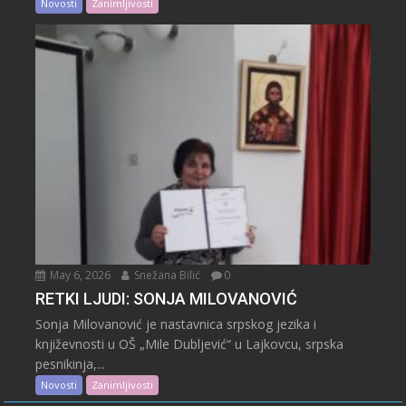
Novosti
Zanimljivosti
May 6, 2026
Snežana Bilić
0
RETKI LJUDI: SONJA MILOVANOVIĆ
Sonja Milovanović je nastavnica srpskog jezika i
književnosti u OŠ „Mile Dubljević“ u Lajkovcu, srpska
pesnikinja,...
Novosti
Zanimljivosti