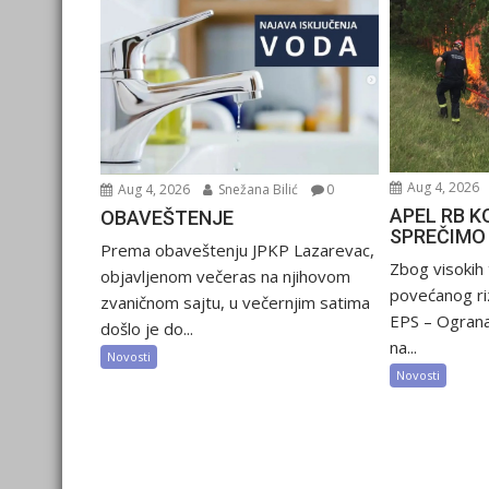
Aug 4, 2026
Aug 4, 2026
Snežana Bilić
0
APEL RB K
OBAVEŠTENJE
SPREČIMO
Prema obaveštenju JPKP Lazarevac,
Zbog visokih
objavljenom večeras na njihovom
povećanog riz
zvaničnom sajtu, u večernjim satima
EPS – Ograna
došlo je do...
na...
Novosti
Novosti