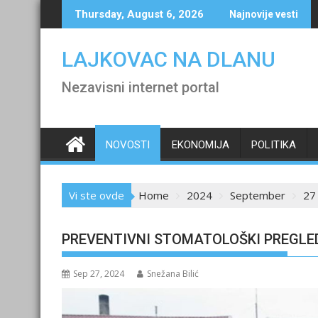
Skip
Thursday, August 6, 2026
Najnovije vesti
to
content
LAJKOVAC NA DLANU
Nezavisni internet portal
NOVOSTI
EKONOMIJA
POLITIKA
Vi ste ovde
Home
2024
September
27
PREVENTIVNI STOMATOLOŠKI PREGLE
Sep 27, 2024
Snežana Bilić