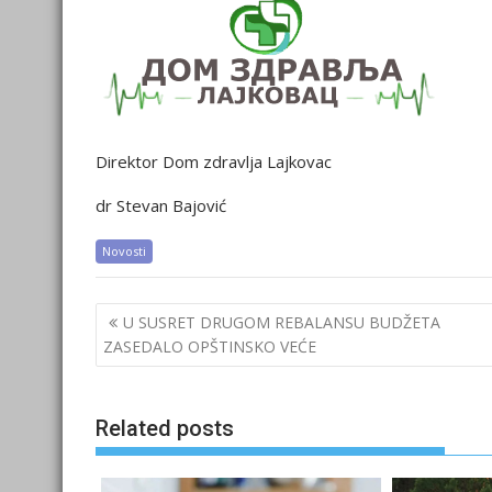
Direktor Dom zdravlja Lajkovac
dr Stevan Bajović
Novosti
Post
U SUSRET DRUGOM REBALANSU BUDŽETA
navigation
ZASEDALO OPŠTINSKO VEĆE
Related posts