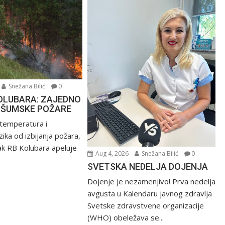
Snežana Bilić
0
OLUBARA: ZAJEDNO
 ŠUMSKE POŽARE
 temperatura i
ika od izbijanja požara,
k RB Kolubara apeluje
Aug 4, 2026
Snežana Bilić
0
SVETSKA NEDELJA DOJENJA
Dojenje je nezamenjivo! Prva nedelja
avgusta u Kalendaru javnog zdravlja
Svetske zdravstvene organizacije
(WHO) obeležava se...