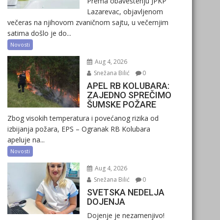
Prema obaveštenju JPKP
Lazarevac, objavljenom
večeras na njihovom zvaničnom sajtu, u večernjim
satima došlo je do...
Novosti
Aug 4, 2026
Snežana Bilić
0
APEL RB KOLUBARA:
ZAJEDNO SPREČIMO
ŠUMSKE POŽARE
Zbog visokih temperatura i povećanog rizika od
izbijanja požara, EPS – Ogranak RB Kolubara
apeluje na...
Novosti
Aug 4, 2026
Snežana Bilić
0
SVETSKA NEDELJA
DOJENJA
Dojenje je nezamenjivo!