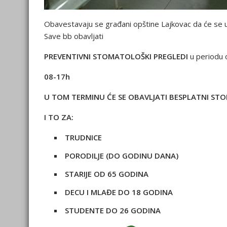
Obavestavaju se građani opštine Lajkovac da će se 
Save bb obavljati
PREVENTIVNI STOMATOLOŠKI PREGLEDI
u periodu 
08-17h
U TOM TERMINU ĆE SE OBAVLJATI BESPLATNI ST
I TO ZA:
TRUDNICE
PORODILJE (DO GODINU DANA)
STARIJE OD 65 GODINA
DECU I MLAĐE DO 18 GODINA
STUDENTE DO 26 GODINA