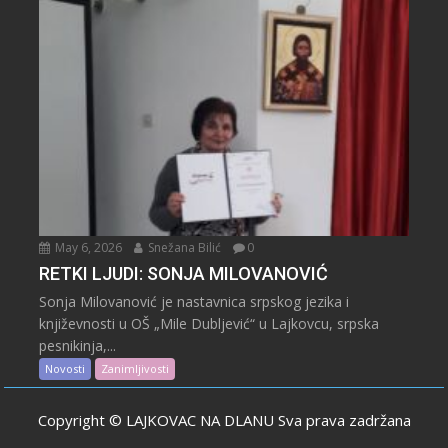
May 6, 2026
Snežana Bilić
0
RETKI LJUDI: SONJA MILOVANOVIĆ
Sonja Milovanović je nastavnica srpskog jezika i
književnosti u OŠ „Mile Dubljević“ u Lajkovcu, srpska
pesnikinja,...
Novosti
Zanimljivosti
Copyright © LAJKOVAC NA DLANU Sva prava zadržana