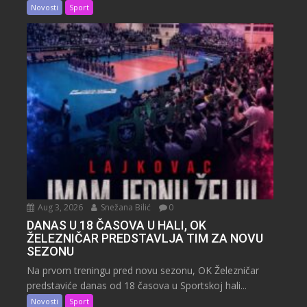
Novosti
Sport
Aug 3, 2026
Snežana Bilić
0
DANAS U 18 ČASOVA U HALI, OK
ŽELEZNIČAR PREDSTAVLJA TIM ZA NOVU
SEZONU
Na prvom treningu pred novu sezonu, OK Železničar
predstaviće danas od 18 časova u Sportskoj hali...
Novosti
Sport