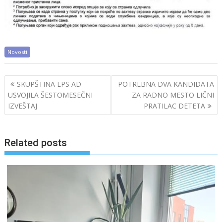
Novosti
Post
SKUPŠTINA EPS AD
POTREBNA DVA KANDIDATA
navigation
USVOJILA ŠESTOMESEČNI
ZA RADNO MESTO LIČNI
IZVEŠTAJ
PRATILAC DETETA
Related posts