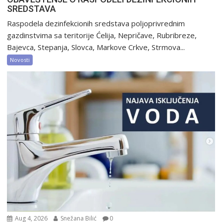
SREDSTAVA
Raspodela dezinfekcionih sredstava poljoprivrednim
gazdinstvima sa teritorije Ćelija, Nepričave, Rubribreze,
Bajevca, Stepanja, Slovca, Markove Crkve, Strmova...
Novosti
Aug 4, 2026
Snežana Bilić
0