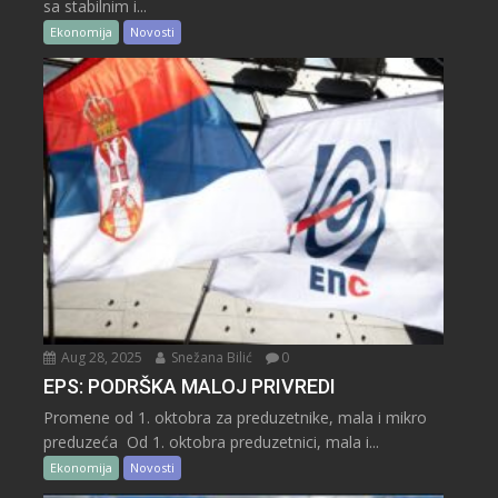
sa stabilnim i...
Ekonomija
Novosti
Aug 28, 2025
Snežana Bilić
0
EPS: PODRŠKA MALOJ PRIVREDI
Promene od 1. oktobra za preduzetnike, mala i mikro
preduzeća Od 1. oktobra preduzetnici, mala i...
Ekonomija
Novosti