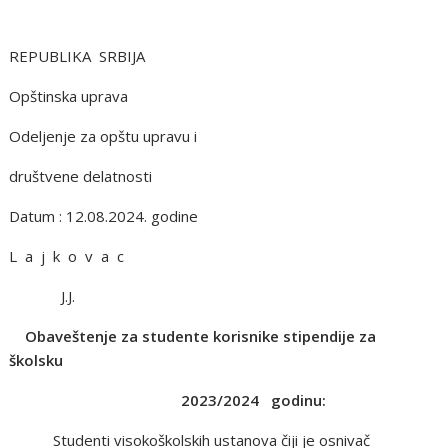
REPUBLIKA SRBIJA
Opštinska uprava
Odeljenje za opštu upravu i
društvene delatnosti
Datum : 12.08.2024. godine
L a j k o v a c
J.J.
Obaveštenje za studente korisnike stipendije za
školsku
2023/2024 godinu:
Studenti visokoškolskih ustanova čiji je osnivač