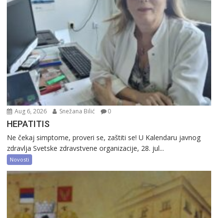
Aug 6, 2026
Snežana Bilić
0
HEPATITIS
Ne čekaj simptome, proveri se, zaštiti se! U Kalendaru javnog
zdravlja Svetske zdravstvene organizacije, 28. jul...
Novosti