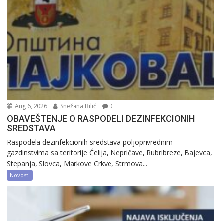
Aug 6, 2026
Snežana Bilić
0
OBAVEŠTENJE O RASPODELI DEZINFEKCIONIH
SREDSTAVA
Raspodela dezinfekcionih sredstava poljoprivrednim
gazdinstvima sa teritorije Ćelija, Nepričave, Rubribreze, Bajevca,
Stepanja, Slovca, Markove Crkve, Strmova...
Novosti