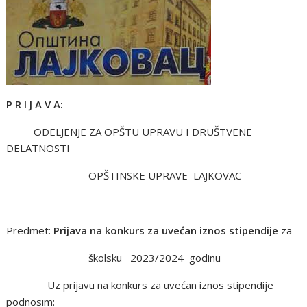
P R I J A V A:
ODELJENJE ZA OPŠTU UPRAVU I DRUŠTVENE
DELATNOSTI
OPŠTINSKE UPRAVE LAJKOVAC
Predmet:
Prijava na konkurs za uvećan iznos stipendije
za
školsku 2023/2024 godinu
Uz prijavu na konkurs za uvećan iznos stipendije
podnosim: