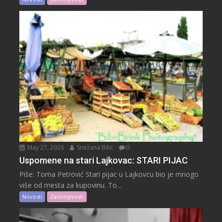
May 27, 2026
Snežana Bilić
0
Uspomene na stari Lajkovac: STARI PIJAC
Piše: Toma Petrović Stari pijac u Lajkovcu bio je mnogo
više od mesta za kupovinu. To...
Novosti
Zanimljivosti