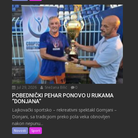
Jul 29, 2026
Snežana Bilić
0
POBEDNIČKI PEHAR PONOVO U RUKAMA
“DONJANA”
Lajkovački sportsko – rekreativni spektakl Gornjani –
Donjani, sa tradicjiom preko pola veka obnovljen
nakon nepunu...
Novosti
Sport