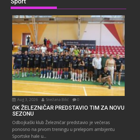
Sport
Aug 3, 2026
Snežana Bilić
0
OK ŽELEZNIČAR PREDSTAVIO TIM ZA NOVU
SEZONU
Odbojkaški klub Železničar predstavio je večeras
ponosno na prvom treningu u prelepom ambijentu
Sportske hale u...