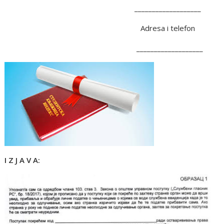
___________________
Adresa i telefon
___________________
I Z J A V A: