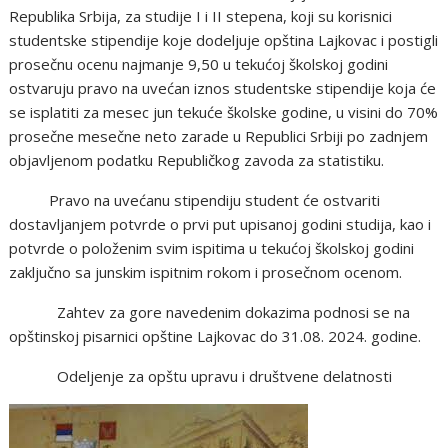
Republika Srbija, za studije I i II stepena, koji su korisnici
studentske stipendije koje dodeljuje opština Lajkovac i postigli
prosečnu ocenu najmanje 9,50 u tekućoj školskoj godini
ostvaruju pravo na uvećan iznos studentske stipendije koja će
se isplatiti za mesec jun tekuće školske godine, u visini do 70%
prosečne mesečne neto zarade u Republici Srbiji po zadnjem
objavljenom podatku Republičkog zavoda za statistiku.
Pravo na uvećanu stipendiju student će ostvariti
dostavljanjem potvrde o prvi put upisanoj godini studija, kao i
potvrde o položenim svim ispitima u tekućoj školskoj godini
zaključno sa junskim ispitnim rokom i prosečnom ocenom.
Zahtev za gore navedenim dokazima podnosi se na
opštinskoj pisarnici opštine Lajkovac do 31.08. 2024. godine.
Odeljenje za opštu upravu i društvene delatnosti