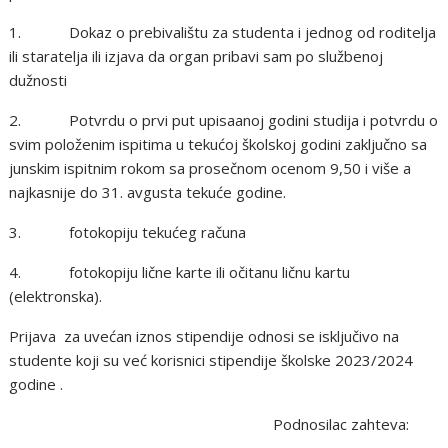
1. Dokaz o prebivalištu za studenta i jednog od roditelja
ili staratelja ili izjava da organ pribavi sam po službenoj
dužnosti
2. Potvrdu o prvi put upisaanoj godini studija i potvrdu o
svim položenim ispitima u tekućoj školskoj godini zaključno sa
junskim ispitnim rokom sa prosečnom ocenom 9,50 i više a
najkasnije do 31. avgusta tekuće godine.
3. fotokopiju tekućeg računa
4. fotokopiju lične karte ili očitanu ličnu kartu
(elektronska).
Prijava za uvećan iznos stipendije odnosi se isključivo na
studente koji su već korisnici stipendije školske 2023/2024
godine .
Podnosilac zahteva: