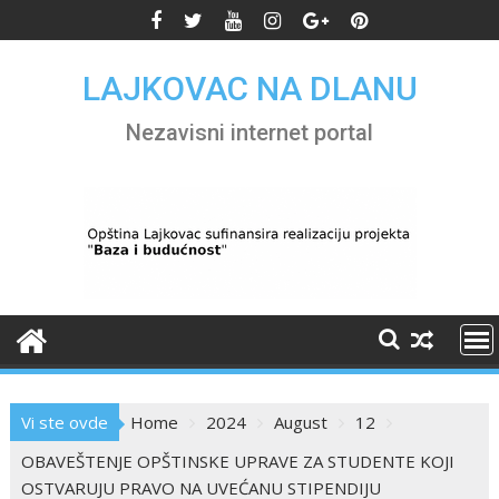
Skip
to
content
LAJKOVAC NA DLANU
Nezavisni internet portal
Vi ste ovde
Home
2024
August
12
OBAVEŠTENJE OPŠTINSKE UPRAVE ZA STUDENTE KOJI
OSTVARUJU PRAVO NA UVEĆANU STIPENDIJU