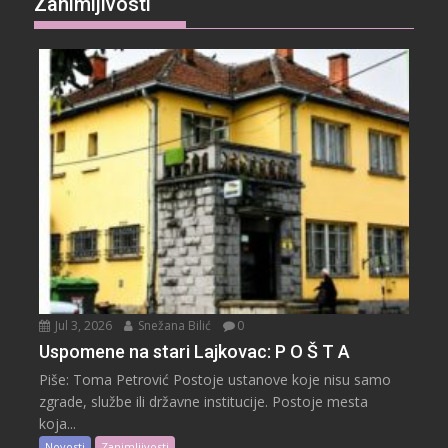
Zanimljivosti
Jul 3, 2026
Snežana Bilić
0
Uspomene na stari Lajkovac: P O Š T A
Piše: Toma Petrović Postoje ustanove koje nisu samo
zgrade, službe ili državne institucije. Postoje mesta
koja...
Novosti
Zanimljivosti