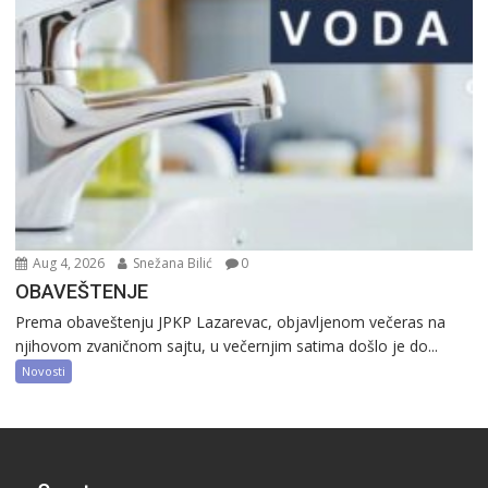
Aug 4, 2026
Snežana Bilić
0
OBAVEŠTENJE
Prema obaveštenju JPKP Lazarevac, objavljenom večeras na
njihovom zvaničnom sajtu, u večernjim satima došlo je do...
Novosti