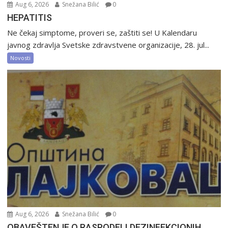
Aug 6, 2026
Snežana Bilić
0
HEPATITIS
Ne čekaj simptome, proveri se, zaštiti se! U Kalendaru
javnog zdravlja Svetske zdravstvene organizacije, 28. jul...
Novosti
Aug 6, 2026
Snežana Bilić
0
OBAVEŠTENJE O RASPODELI DEZINFEKCIONIH