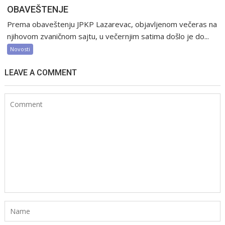
OBAVEŠTENJE
Prema obaveštenju JPKP Lazarevac, objavljenom večeras na
njihovom zvaničnom sajtu, u večernjim satima došlo je do...
Novosti
LEAVE A COMMENT