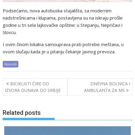
Podsećamo, nova autobuska stajališta, sa modernim
nadstrešnicama i klupama, postavljena su na iskraju prošle
godine u tri sela lajkovačke opštine: u Stepanju, Nepričavi i
Slovcu.
I ovim činom lokalna samouprava prati potrebe meštana, u
ovom slučaju kada je u pitanju čekanje javnog prevoza.
Novosti
Post
BICIKLISTI ĆIRE OD
DNEVNA BOLNICA I
navigation
IZVORA DUNAVA DO SRBIJE
AMBULANTA ZA MS
Related posts