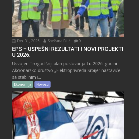
Dec 31, 2025
Snežana Bilić
0
EPS – USPEŠNI REZULTATI I NOVI PROJEKTI
U 2026.
Usvojen Trogodišnji plan poslovanja I u 2026. godini
Akcionarsko društvo „Elektroprivreda Srbije“ nastaviće
sa stabilnim i...
Ekonomija
Novosti