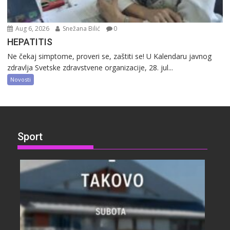
Aug 6, 2026
Snežana Bilić
0
HEPATITIS
Ne čekaj simptome, proveri se, zaštiti se! U Kalendaru javnog
zdravlja Svetske zdravstvene organizacije, 28. jul...
Novosti
Sport