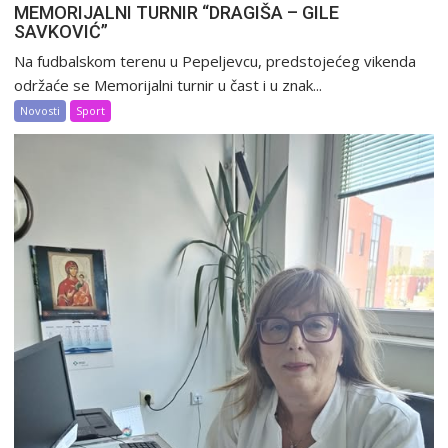
MEMORIJALNI TURNIR “DRAGIŠA – GILE
SAVKOVIĆ”
Na fudbalskom terenu u Pepeljevcu, predstojećeg vikenda
održaće se Memorijalni turnir u čast i u znak...
Novosti
Sport