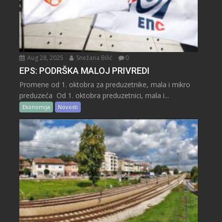
Aug 28, 2025
Snežana Bilić
0
EPS: PODRŠKA MALOJ PRIVREDI
Promene od 1. oktobra za preduzetnike, mala i mikro
preduzeća Od 1. oktobra preduzetnici, mala i...
Ekonomija
Novosti