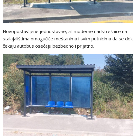
Novopostavljene jednostavne, ali moderne nadstrešnice na
stalajalištima omogućiće meštanima i svim putnicima da se dok
čekaju autobus osećaju bezbedno i prijatno.