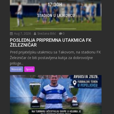
Aug 7, 2026
Snežana Bilić
0
POSLEDNJA PRIPREMNA UTAKMICA FK
ŽELEZNIČAR
Pred prijateljsku utakmicu sa Takovom, na stadionu FK
Železničar će biti postavljena kutija za dobrovoljne
priloge...
Novosti
Sport