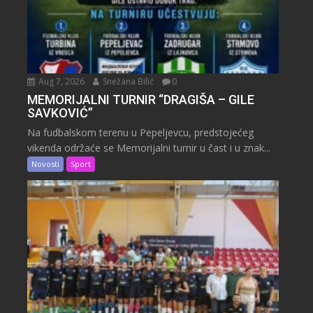
Aug 7, 2026
Snežana Bilić
0
MEMORIJALNI TURNIR “DRAGIŠA – GILE
SAVKOVIĆ”
Na fudbalskom terenu u Pepeljevcu, predstojećeg
vikenda održaće se Memorijalni turnir u čast i u znak...
Novosti
Sport