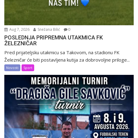
Aug 7, 2026
Snežana Bilić
0
POSLEDNJA PRIPREMNA UTAKMICA FK
ŽELEZNIČAR
Pred prijateljsku utakmicu sa Takovom, na stadionu FK
Železničar će biti postavljena kutija za dobrovoljne priloge...
Novosti
Sport