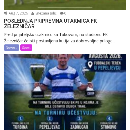
Aug 7, 2026
Snežana Bilić
0
POSLEDNJA PRIPREMNA UTAKMICA FK
ŽELEZNIČAR
Pred prijateljsku utakmicu sa Takovom, na stadionu FK
Železničar će biti postavljena kutija za dobrovoljne priloge...
Novosti
Sport