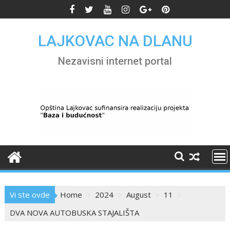
Skip
to
content
LAJKOVAC NA DLANU
Nezavisni internet portal
Vi ste ovde
Home
2024
August
11
DVA NOVA AUTOBUSKA STAJALIŠTA