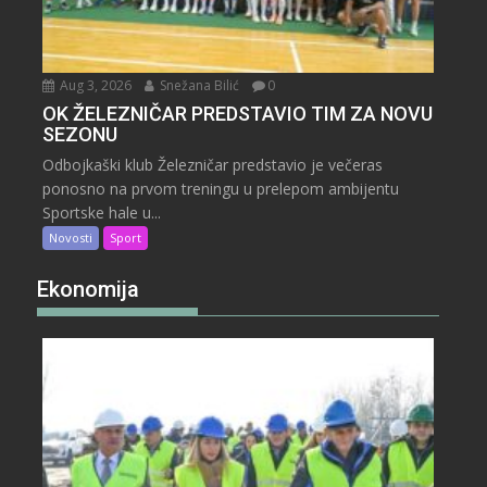
Aug 3, 2026
Snežana Bilić
0
OK ŽELEZNIČAR PREDSTAVIO TIM ZA NOVU
SEZONU
Odbojkaški klub Železničar predstavio je večeras
ponosno na prvom treningu u prelepom ambijentu
Sportske hale u...
Novosti
Sport
Ekonomija