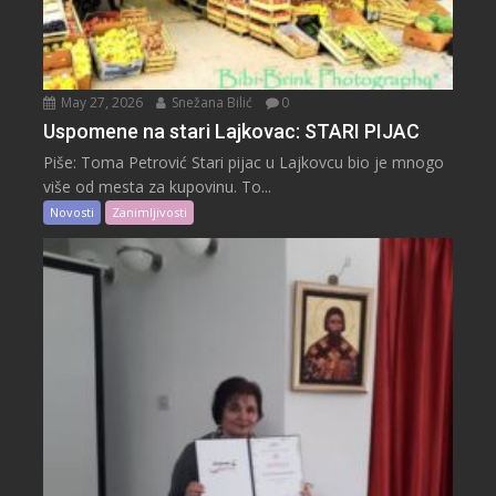
May 27, 2026
Snežana Bilić
0
Uspomene na stari Lajkovac: STARI PIJAC
Piše: Toma Petrović Stari pijac u Lajkovcu bio je mnogo
više od mesta za kupovinu. To...
Novosti
Zanimljivosti