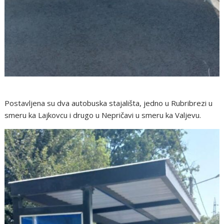
Postavljena su dva autobuska stajališta, jedno u Rubribrezi u
smeru ka Lajkovcu i drugo u Nepričavi u smeru ka Valjevu.