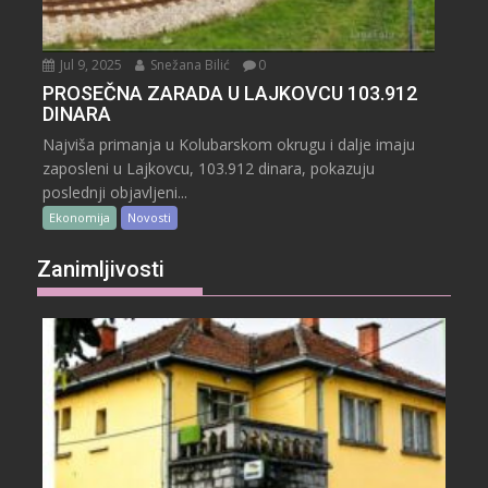
Jul 9, 2025
Snežana Bilić
0
PROSEČNA ZARADA U LAJKOVCU 103.912
DINARA
Najviša primanja u Kolubarskom okrugu i dalje imaju
zaposleni u Lajkovcu, 103.912 dinara, pokazuju
poslednji objavljeni...
Ekonomija
Novosti
Zanimljivosti