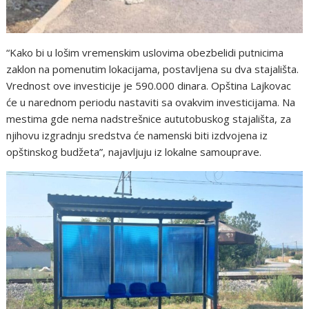
“Kako bi u lošim vremenskim uslovima obezbelidi putnicima
zaklon na pomenutim lokacijama, postavljena su dva stajališta.
Vrednost ove investicije je 590.000 dinara. Opština Lajkovac
će u narednom periodu nastaviti sa ovakvim investicijama. Na
mestima gde nema nadstrešnice aututobuskog stajališta, za
njihovu izgradnju sredstva će namenski biti izdvojena iz
opštinskog budžeta”, najavljuju iz lokalne samouprave.