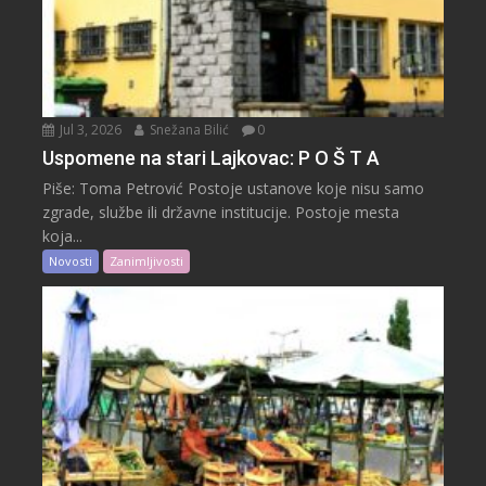
Jul 3, 2026
Snežana Bilić
0
Uspomene na stari Lajkovac: P O Š T A
Piše: Toma Petrović Postoje ustanove koje nisu samo
zgrade, službe ili državne institucije. Postoje mesta
koja...
Novosti
Zanimljivosti