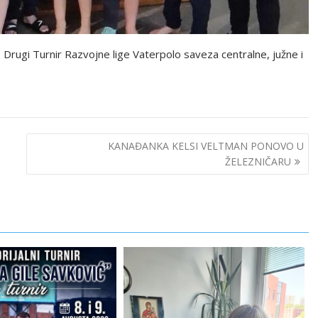
, Drugi Turnir Razvojne lige Vaterpolo saveza centralne, južne i
KANAĐANKA KELSI VELTMAN PONOVO U
ŽELEZNIČARU