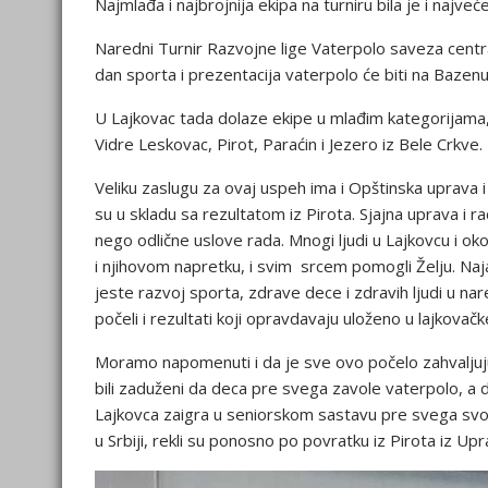
Najmlađa i najbrojnija ekipa na turniru bila je i najveć
Naredni Turnir Razvojne lige Vaterpolo saveza centra
dan sporta i prezentacija vaterpolo će biti na Bazenu
U Lajkovac tada dolaze ekipe u mlađim kategorijama,
Vidre Leskovac, Pirot, Paraćin i Jezero iz Bele Crkve.
Veliku zaslugu za ovaj uspeh ima i Opštinska uprava i
su u skladu sa rezultatom iz Pirota. Sjajna uprava i 
nego odlične uslove rada. Mnogi ljudi u Lajkovcu i ok
i njihovom napretku, i svim srcem pomogli Želju. Naja
jeste razvoj sporta, zdrave dece i zdravih ljudi u 
počeli i rezultati koji opravdavaju uloženo u lajkovačke
Moramo napomenuti i da je sve ovo počelo zahvaljujuć
bili zaduženi da deca pre svega zavole vaterpolo, a da
Lajkovca zaigra u seniorskom sastavu pre svega svog
u Srbiji, rekli su ponosno po povratku iz Pirota iz Up