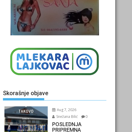
Skorašnje objave
Aug 7, 2026
Snežana Bilić
0
POSLEDNJA
PRIPREMNA