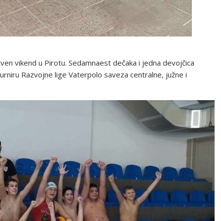
stven vikend u Pirotu. Sedamnaest dečaka i jedna devojčica
urniru Razvojne lige Vaterpolo saveza centralne, južne i