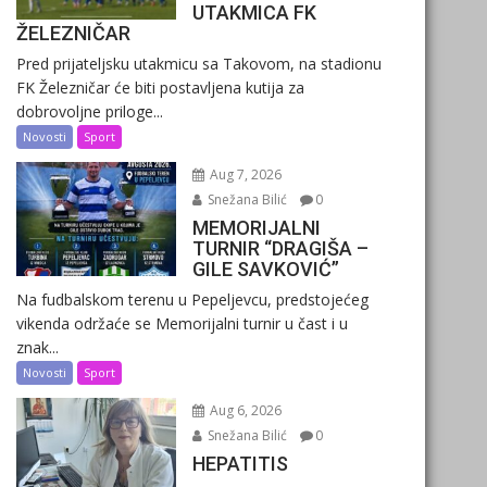
UTAKMICA FK
ŽELEZNIČAR
Pred prijateljsku utakmicu sa Takovom, na stadionu
FK Železničar će biti postavljena kutija za
dobrovoljne priloge...
Novosti
Sport
Aug 7, 2026
Snežana Bilić
0
MEMORIJALNI
TURNIR “DRAGIŠA –
GILE SAVKOVIĆ”
Na fudbalskom terenu u Pepeljevcu, predstojećeg
vikenda održaće se Memorijalni turnir u čast i u
znak...
Novosti
Sport
Aug 6, 2026
Snežana Bilić
0
HEPATITIS