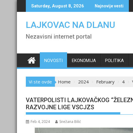
Skip
Saturday, August 8, 2026
Najnovije vesti
to
content
LAJKOVAC NA DLANU
Nezavisni internet portal
NOVOSTI
EKONOMIJA
POLITIKA
Vi ste ovde
Home
2024
February
4
VATERPOLISTI LAJKOVAČKOG “ŽELEZN
RAZVOJNE LIGE VSCJZS
Feb 4, 2024
Snežana Bilić