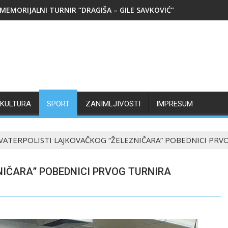
MEMORIJALNI TURNIR “DRAGIŠA – GILE SAVKOVIĆ”
KULTURA
SPORT
ZANIMLJIVOSTI
IMPRESUM
VATERPOLISTI LAJKOVAČKOG “ŽELEZNIČARA” POBEDNICI PRVO
IČARA” POBEDNICI PRVOG TURNIRA