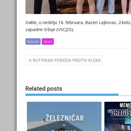
Dakle, u nedelju 18. februara, Bazen Lajkovac, 2.kolo
zapadne Srbije (VSCJZS).
Novosti
Sport
Post
RUTINSKA POBEDA PROTIV KLEKA
navigation
Related posts