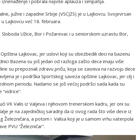
e iznenađenje i pobrala najviše aplauza i simpatija.
lne, južne i zapadne Srbije (VSCJZS) je u Lajkovcu. Svojevrsan
 u Lajkovcu već 18. februara.
 Sloboda Užice, Bor i Požarevac i u seniorskom uzrastu Bor,
 Opština Lajkovac, jer uslovi koji su obezbedili deci na bazenu
radnici Bazena su još jedan od razloga zašto deca imaju više
oline su prepoznali zdravu priču, koja se zasniva na razvoju dece
vljena je i podrška Sportskog saveza opštine Lajkovac, jer cilj i
narednom periodu. Nadamo se još većoj podršci sada kada su
 “vidrice”.
i VK Valis iz Valjeva i njihovom trenerskom kadru, jer oni su
lje je na zajedničkoj saradnji da iz ovog rada što više dece iz
 Železničara, a potom i Valisa koji je u samom vrhu vaterpola
rave PVU “Železničar”.