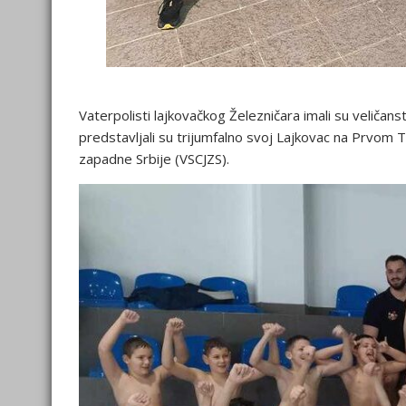
Vaterpolisti lajkovačkog Železničara imali su veličan
predstavljali su trijumfalno svoj Lajkovac na Prvom T
zapadne Srbije (VSCJZS).