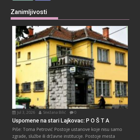
Zanimljivosti
Jul 3, 2026
Snežana Bilić
0
Uspomene na stari Lajkovac: P O Š T A
Piše: Toma Petrović Postoje ustanove koje nisu samo
zgrade, službe ili državne institucije. Postoje mesta