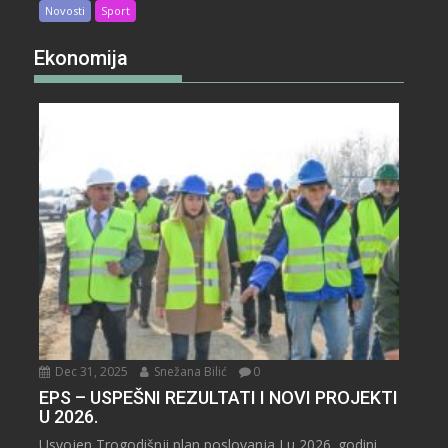
Novosti
Sport
Ekonomija
Dec 31, 2025
Snežana Bilić
0
EPS – USPEŠNI REZULTATI I NOVI PROJEKTI
U 2026.
Usvojen Trogodišnji plan poslovanja I u 2026. godini