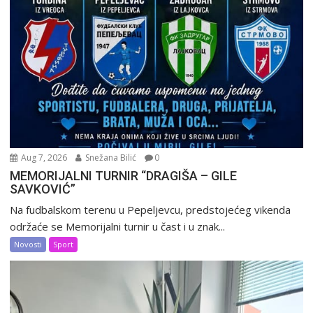
Aug 7, 2026
Snežana Bilić
0
MEMORIJALNI TURNIR “DRAGIŠA – GILE
SAVKOVIĆ”
Na fudbalskom terenu u Pepeljevcu, predstojećeg vikenda
održaće se Memorijalni turnir u čast i u znak...
Novosti
Sport