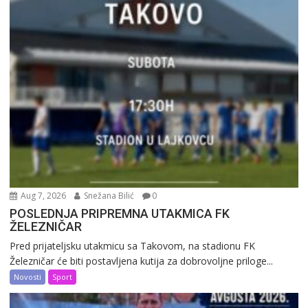
Aug 7, 2026
Snežana Bilić
0
POSLEDNJA PRIPREMNA UTAKMICA FK
ŽELEZNIČAR
Pred prijateljsku utakmicu sa Takovom, na stadionu FK
Železničar će biti postavljena kutija za dobrovoljne priloge...
Novosti
Sport