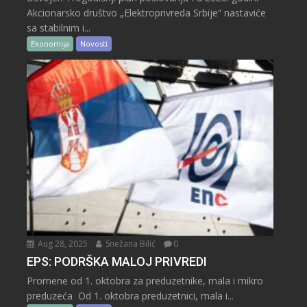
Akcionarsko društvo „Elektroprivreda Srbije“ nastaviće
sa stabilnim i...
Ekonomija
Novosti
Aug 28, 2025
Snežana Bilić
0
EPS: PODRŠKA MALOJ PRIVREDI
Promene od 1. oktobra za preduzetnike, mala i mikro
preduzeća Od 1. oktobra preduzetnici, mala i...