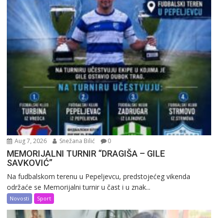
Aug 7, 2026
Snežana Bilić
0
MEMORIJALNI TURNIR “DRAGIŠA – GILE
SAVKOVIĆ”
Na fudbalskom terenu u Pepeljevcu, predstojećeg vikenda
održaće se Memorijalni turnir u čast i u znak...
Novosti
Sport