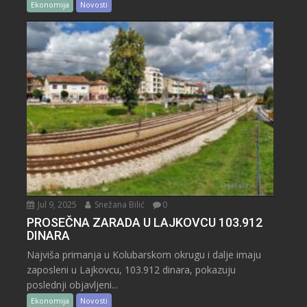
Ekonomija
Novosti
Jul 9, 2025
Snežana Bilić
0
PROSEČNA ZARADA U LAJKOVCU 103.912
DINARA
Najviša primanja u Kolubarskom okrugu i dalje imaju
zaposleni u Lajkovcu, 103.912 dinara, pokazuju
poslednji objavljeni...
Ekonomija
Novosti