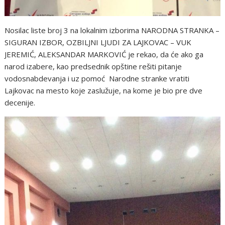
Nosilac liste broj 3 na lokalnim izborima NARODNA STRANKA –
SIGURAN IZBOR, OZBILJNI LJUDI ZA LAJKOVAC – VUK
JEREMIĆ, ALEKSANDAR MARKOVIĆ je rekao, da će ako ga
narod izabere, kao predsednik opštine rešiti pitanje
vodosnabdevanja i uz pomoć Narodne stranke vratiti
Lajkovac na mesto koje zaslužuje, na kome je bio pre dve
decenije.