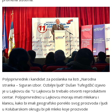
Poljoprivrednik i kandidat za poslanika na listi „Narodna
stranka – Siguran izbor. Ozbiljni ljudi“ Dušan Tufegdžić izjavio
je u Lajkovcu da: “U Lajkovcu bi trebalo otvoriti reproduktivni
centar. Poljoprivrednici u Lajkovcu moraju imati mlekaru i
klanicu, kako bi imali geografsko poreklo svog proizvoda i ljudi
u Kolubarskom okrugu bi pili mleko koje proizvode