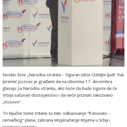
Nosilac liste „Narodna stranka – Siguran izbor.Ozbiljni ljudi“ Vuk
Jeremić pozvao je građane da na izborima 17. decembra
glasaju za Narodnu stranku, ako hoće da budu sigurni da će
Srbija sačuvati dostojanstvo i da neće priznati takozvano
„Kosovo“.
Tri ključne teme tribine su bile: odbacivanje “francusko –
nemačkog” plana, zabrana eksploatacije litijuma u Srbiji i
promena sistema.