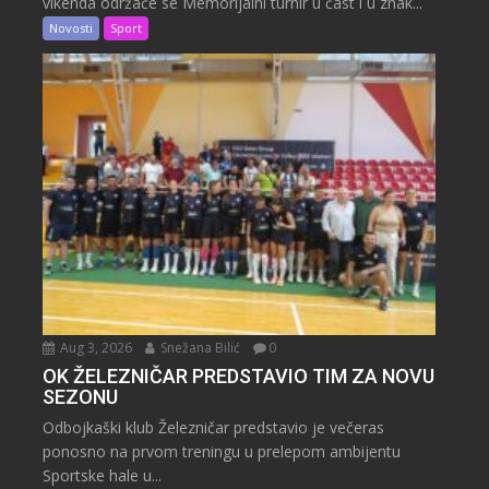
vikenda održaće se Memorijalni turnir u čast i u znak...
Novosti
Sport
Aug 3, 2026
Snežana Bilić
0
OK ŽELEZNIČAR PREDSTAVIO TIM ZA NOVU
SEZONU
Odbojkaški klub Železničar predstavio je večeras
ponosno na prvom treningu u prelepom ambijentu
Sportske hale u...