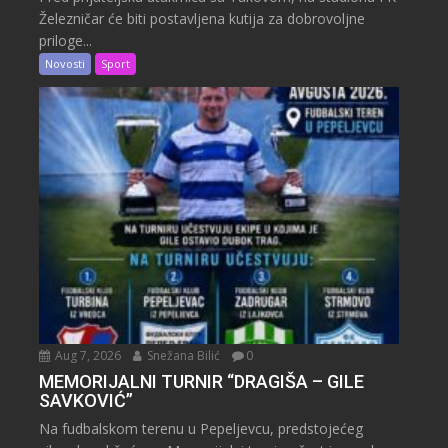
Železničar će biti postavljena kutija za dobrovoljne
priloge...
Novosti
Sport
Aug 7, 2026
Snežana Bilić
0
MEMORIJALNI TURNIR “DRAGIŠA – GILE
SAVKOVIĆ”
Na fudbalskom terenu u Pepeljevcu, predstojećeg