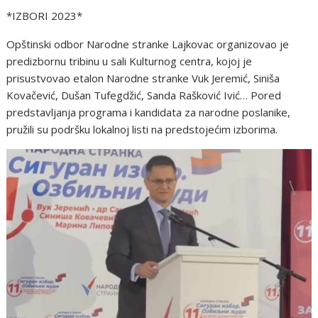
*IZBORI 2023*
Opštinski odbor Narodne stranke Lajkovac organizovao je
predizbornu tribinu u sali Kulturnog centra, kojoj je
prisustvovao etalon Narodne stranke Vuk Jeremić, Siniša
Kovačević, Dušan Tufegdžić, Sanda Rašković Ivić… Pored
predstavljanja programa i kandidata za narodne poslanike,
pružili su podršku lokalnoj listi na predstojećim izborima.