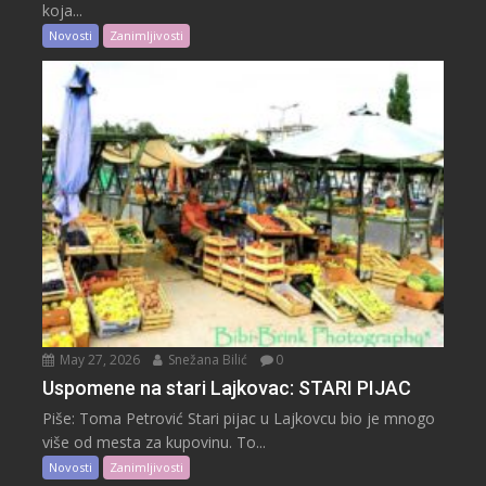
koja...
Novosti
Zanimljivosti
May 27, 2026
Snežana Bilić
0
Uspomene na stari Lajkovac: STARI PIJAC
Piše: Toma Petrović Stari pijac u Lajkovcu bio je mnogo
više od mesta za kupovinu. To...
Novosti
Zanimljivosti