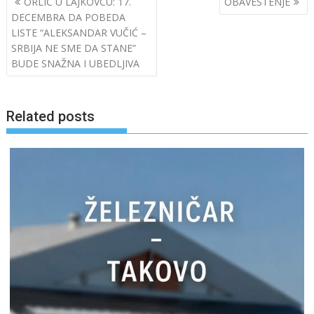
ORLIĆ U LAJKOVCU: 17.
OBAVEŠTENJE
navigation
DECEMBRA DA POBEDA
LISTE “ALEKSANDAR VUČIĆ –
SRBIJA NE SME DA STANE”
BUDE SNAŽNA I UBEDLJIVA
Related posts