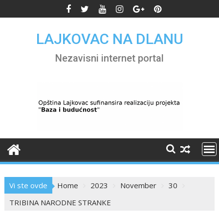
Skip
to
content
LAJKOVAC NA DLANU
Nezavisni internet portal
Vi ste ovde
Home
2023
November
30
TRIBINA NARODNE STRANKE