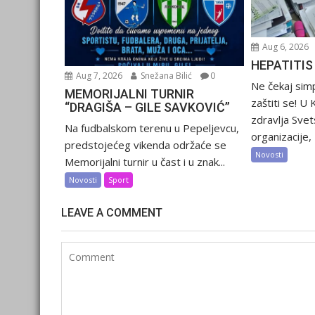
Aug 6, 2026
HEPATITIS
Aug 7, 2026
Snežana Bilić
0
Ne čekaj sim
MEMORIJALNI TURNIR
zaštiti se! U
“DRAGIŠA – GILE SAVKOVIĆ”
zdravlja Sve
Na fudbalskom terenu u Pepeljevcu,
organizacije, 2
predstojećeg vikenda održaće se
Novosti
Memorijalni turnir u čast i u znak...
Novosti
Sport
LEAVE A COMMENT