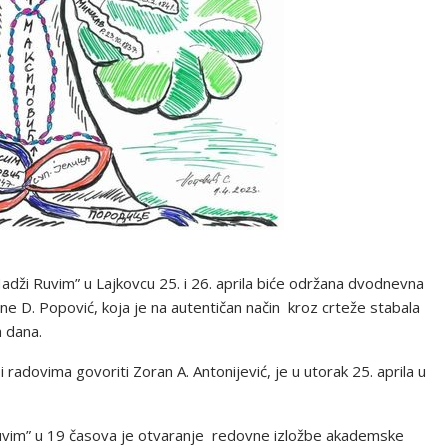
Hadži Ruvim” u Lajkovcu 25. i 26. aprila biće održana dvodnevna
ane D. Popović, koja je na autentičan način kroz crteže stabala
h dana.
adovima govoriti Zoran A. Antonijević, je u utorak 25. aprila u
 Ruvim” u 19 časova je otvaranje redovne izložbe akademske