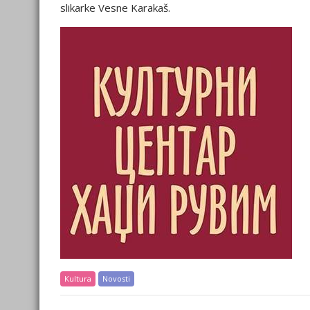
slikarke Vesne Karakaš.
Kultura
Novosti