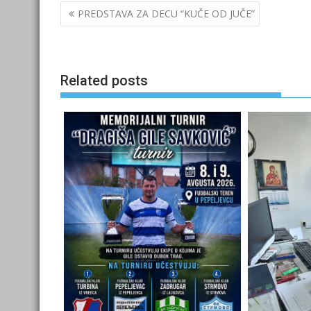
Post
PREDSTAVA ZA DECU “KUČE OD JUČE”
navigation
Related posts