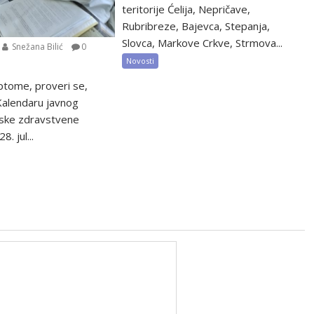
teritorije Ćelija, Nepričave,
Rubribreze, Bajevca, Stepanja,
Slovca, Markove Crkve, Strmova...
Snežana Bilić
0
Novosti
ptome, proveri se,
 Kalendaru javnog
tske zdravstvene
8. jul...