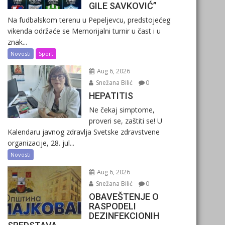
GILE SAVKOVIĆ”
Na fudbalskom terenu u Pepeljevcu, predstojećeg
vikenda održaće se Memorijalni turnir u čast i u
znak...
Novosti
Sport
Aug 6, 2026
Snežana Bilić
0
HEPATITIS
Ne čekaj simptome,
proveri se, zaštiti se! U
Kalendaru javnog zdravlja Svetske zdravstvene
organizacije, 28. jul...
Novosti
Aug 6, 2026
Snežana Bilić
0
OBAVEŠTENJE O
RASPODELI
DEZINFEKCIONIH