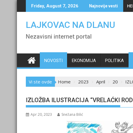
Skip
HE
Friday, August 7, 2026
Najnovije vesti
to
content
LAJKOVAC NA DLANU
Nezavisni internet portal
NOVOSTI
EKONOMIJA
POLITIKA
Vi ste ovde
Home
2023
April
20
IZL
IZLOŽBA ILUSTRACIJA “VRELAĆKI ROD
Apr 20, 2023
Snežana Bilić