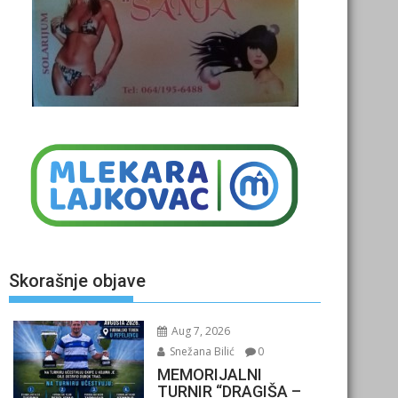
Skorašnje objave
Aug 7, 2026
Snežana Bilić
0
MEMORIJALNI
TURNIR “DRAGIŠA –