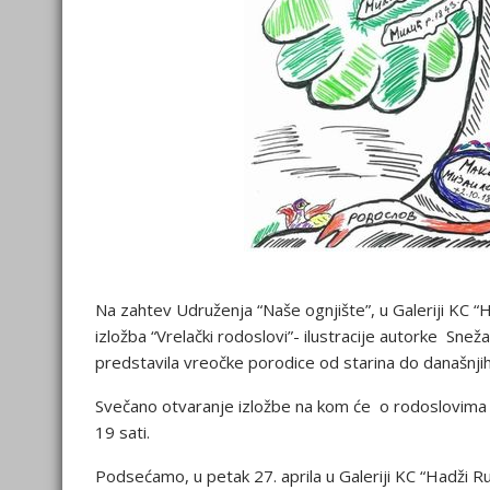
Na zahtev Udruženja “Naše ognjište”, u Galeriji KC “
izložba “Vrelački rodoslovi”- ilustracije autorke Snež
predstavila vreočke porodice od starina do današnji
Svečano otvaranje izložbe na kom će o rodoslovima i r
19 sati.
Podsećamo, u petak 27. aprila u Galeriji KC “Hadži