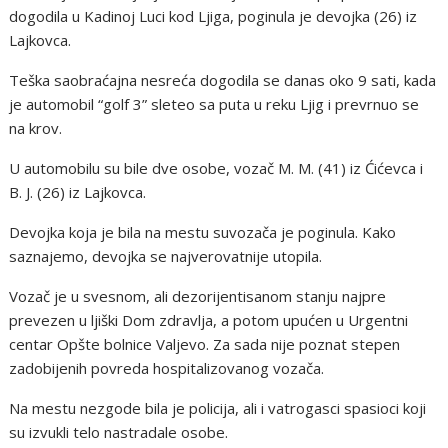
dogodila u Kadinoj Luci kod Ljiga, poginula je devojka (26) iz
Lajkovca.
Teška saobraćajna nesreća dogodila se danas oko 9 sati, kada
je automobil “golf 3” sleteo sa puta u reku Ljig i prevrnuo se
na krov.
U automobilu su bile dve osobe, vozač M. M. (41) iz Ćićevca i
B. J. (26) iz Lajkovca.
Devojka koja je bila na mestu suvozača je poginula. Kako
saznajemo, devojka se najverovatnije utopila.
Vozač je u svesnom, ali dezorijentisanom stanju najpre
prevezen u ljiški Dom zdravlja, a potom upućen u Urgentni
centar Opšte bolnice Valjevo. Za sada nije poznat stepen
zadobijenih povreda hospitalizovanog vozača.
Na mestu nezgode bila je policija, ali i vatrogasci spasioci koji
su izvukli telo nastradale osobe.