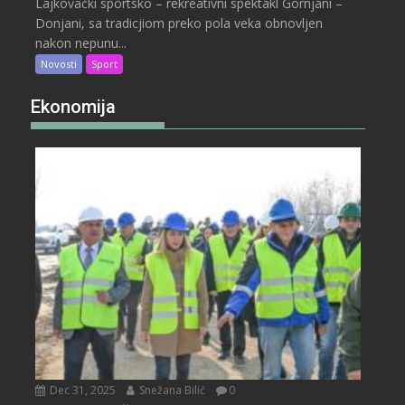
Lajkovački sportsko – rekreativni spektakl Gornjani –
Donjani, sa tradicjiom preko pola veka obnovljen
nakon nepunu...
Novosti
Sport
Ekonomija
Dec 31, 2025
Snežana Bilić
0