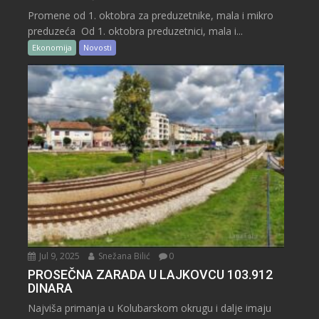
Promene od 1. oktobra za preduzetnike, mala i mikro
preduzeća Od 1. oktobra preduzetnici, mala i...
Ekonomija
Novosti
Jul 9, 2025
Snežana Bilić
0
PROSEČNA ZARADA U LAJKOVCU 103.912
DINARA
Najviša primanja u Kolubarskom okrugu i dalje imaju