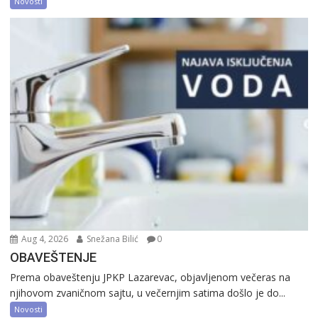
Novosti
Aug 4, 2026
Snežana Bilić
0
OBAVEŠTENJE
Prema obaveštenju JPKP Lazarevac, objavljenom večeras na
njihovom zvaničnom sajtu, u večernjim satima došlo je do...
Novosti