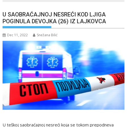
U SAOBRAĆAJNOJ NESREĆI KOD LJIGA
POGINULA DEVOJKA (26) IZ LAJKOVCA
Dec 11, 2022
Snežana Bilić
U teškoj saobraćajnoj nesreći koja se tokom prepodneva