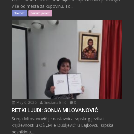
više od mesta za kupovinu. To...
Novosti
Zanimljivosti
May 6, 2026
Snežana Bilić
0
RETKI LJUDI: SONJA MILOVANOVIĆ
Sonja Milovanović je nastavnica srpskog jezika i
književnosti u OŠ „Mile Dubljević“ u Lajkovcu, srpska
pesnikinja,...