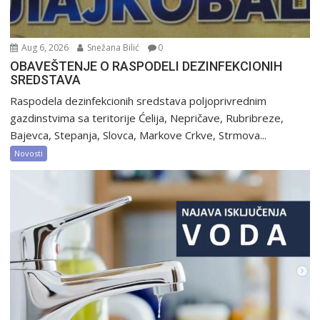
Aug 6, 2026
Snežana Bilić
0
OBAVEŠTENJE O RASPODELI DEZINFEKCIONIH
SREDSTAVA
Raspodela dezinfekcionih sredstava poljoprivrednim
gazdinstvima sa teritorije Ćelija, Nepričave, Rubribreze,
Bajevca, Stepanja, Slovca, Markove Crkve, Strmova...
Novosti