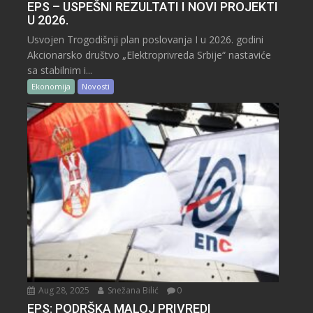
EPS – USPEŠNI REZULTATI I NOVI PROJEKTI
U 2026.
Usvojen Trogodišnji plan poslovanja I u 2026. godini
Akcionarsko društvo „Elektroprivreda Srbije“ nastaviće
sa stabilnim i...
Ekonomija
Novosti
Aug 28, 2025
Snežana Bilić
0
EPS: PODRŠKA MALOJ PRIVREDI