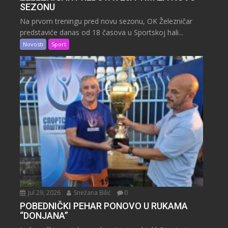
SEZONU
Na prvom treningu pred novu sezonu, OK Železničar
predstaviće danas od 18 časova u Sportskoj hali...
Novosti
Sport
Jul 29, 2026
Snežana Bilić
0
POBEDNIČKI PEHAR PONOVO U RUKAMA
“DONJANA”