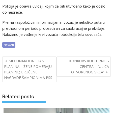
Policija je obavila uviđaj, kojim će biti utvrđeno kako je došlo
do nesreće.
Prema raspoloživim informacijama, vozač je nekoliko puta u
prethodnom periodu procesuiran za saobraćajne prekršaje.
Naloženo je vađenje krvi vozača i obdukcija tela suvozača.
Novosti
Post
MEĐUNARODNI DAN
KONKURS KULTURNOG
navigation
PLANINA – ŽENE POMERAJU
CENTRA – “ULICA
PLANINE; URUČENE
OTVORENOG SRCA”
NAGRADE ŠAMPIONIMA PSS
Related posts