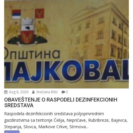
Aug 6, 2026
Snežana Bilić
0
OBAVEŠTENJE O RASPODELI DEZINFEKCIONIH
SREDSTAVA
Raspodela dezinfekcionih sredstava poljoprivrednim
gazdinstvima sa teritorije Ćelija, Nepričave, Rubribreze, Bajevca,
Stepanja, Slovca, Markove Crkve, Strmova...