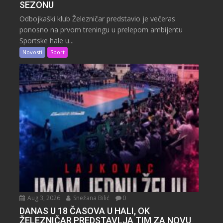
SEZONU
Odbojkaški klub Železničar predstavio je večeras
ponosno na prvom treningu u prelepom ambijentu
Sportske hale u...
Novosti
Sport
Aug 3, 2026
Snežana Bilić
0
DANAS U 18 ČASOVA U HALI, OK
ŽELEZNIČAR PREDSTAVLJA TIM ZA NOVU