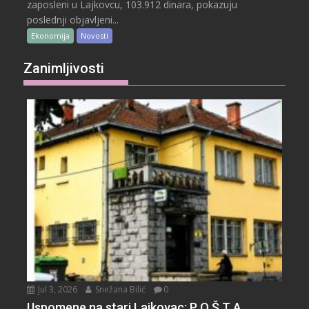
zaposleni u Lajkovcu, 103.912 dinara, pokazuju
poslednji objavljeni...
Ekonomija
Novosti
Zanimljivosti
Jul 3, 2026
Snežana Bilić
0
Uspomene na stari Lajkovac: P O Š T A