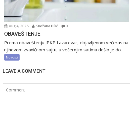
Aug 4, 2026
Snežana Bilić
0
OBAVEŠTENJE
Prema obaveštenju JPKP Lazarevac, objavljenom večeras na
njihovom zvaničnom sajtu, u večernjim satima došlo je do...
Novosti
LEAVE A COMMENT