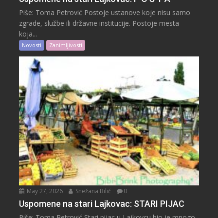
Piše: Toma Petrović Postoje ustanove koje nisu samo
zgrade, službe ili državne institucije. Postoje mesta
koja...
Novosti
Zanimljivosti
May 27, 2026
Snežana Bilić
0
Uspomene na stari Lajkovac: STARI PIJAC
Piše: Toma Petrović Stari pijac u Lajkovcu bio je mnogo