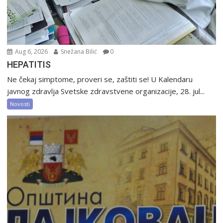
Aug 6, 2026
Snežana Bilić
0
HEPATITIS
Ne čekaj simptome, proveri se, zaštiti se! U Kalendaru
javnog zdravlja Svetske zdravstvene organizacije, 28. jul...
Novosti