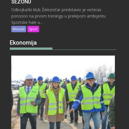
SEZONU
Odbojkaški klub Železničar predstavio je večeras
ponosno na prvom treningu u prelepom ambijentu
Sportske hale u...
Novosti
Sport
Ekonomija