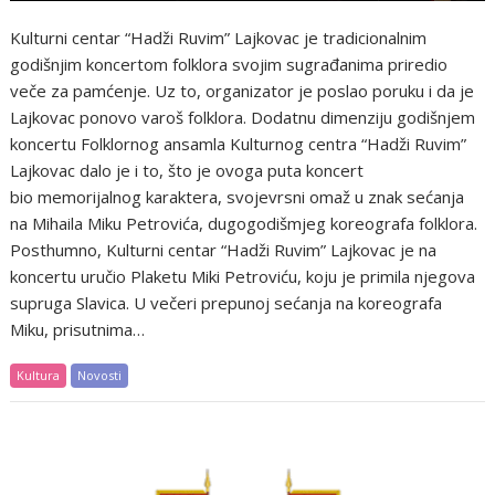
Kulturni centar “Hadži Ruvim” Lajkovac je tradicionalnim
godišnjim koncertom folklora svojim sugrađanima priredio
veče za pamćenje. Uz to, organizator je poslao poruku i da je
Lajkovac ponovo varoš folklora. Dodatnu dimenziju godišnjem
koncertu Folklornog ansamla Kulturnog centra “Hadži Ruvim”
Lajkovac dalo je i to, što je ovoga puta koncert
bio memorijalnog karaktera, svojevrsni omaž u znak sećanja
na Mihaila Miku Petrovića, dugogodišmjeg koreografa folklora.
Posthumno, Kulturni centar “Hadži Ruvim” Lajkovac je na
koncertu uručio Plaketu Miki Petroviću, koju je primila njegova
supruga Slavica. U večeri prepunoj sećanja na koreografa
Miku, prisutnima…
Kultura
Novosti