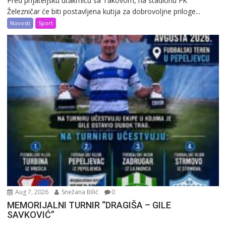
Pred prijateljsku utakmicu sa Takovom, na stadionu FK
Železničar će biti postavljena kutija za dobrovoljne priloge...
Novosti
Sport
Aug 7, 2026
Snežana Bilić
0
MEMORIJALNI TURNIR “DRAGIŠA – GILE
SAVKOVIĆ”