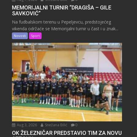
MEMORIJALNI TURNIR “DRAGIŠA – GILE
SAVKOVIĆ”
Na fudbalskom terenu u Pepeljevcu, predstojećeg
vikenda održaće se Memorijalni turnir u čast i u znak...
Novosti
Sport
Aug 3, 2026
Snežana Bilić
0
OK ŽELEZNIČAR PREDSTAVIO TIM ZA NOVU