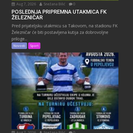
Aug 7, 2026
Snežana Bilić
0
POSLEDNJA PRIPREMNA UTAKMICA FK
ŽELEZNIČAR
Pred prijateljsku utakmicu sa Takovom, na stadionu FK
Železničar će biti postavljena kutija za dobrovoljne
priloge...
Novosti
Sport
Aug 7, 2026
Snežana Bilić
0