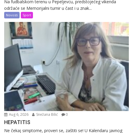
Na fudbalskom terenu u Pepeljevcu, predstojećeg vikenda
održaće se Memorijalni turnir u čast i u znak...
Novosti
Sport
Aug 6, 2026
Snežana Bilić
0
HEPATITIS
Ne čekaj simptome, proveri se, zaštiti se! U Kalendaru javnog