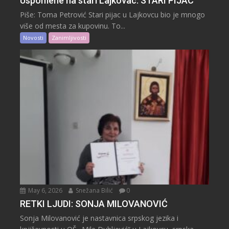
Uspomene na stari Lajkovac: STARI PIJAC
Piše: Toma Petrović Stari pijac u Lajkovcu bio je mnogo
više od mesta za kupovinu. To...
Novosti
Zanimljivosti
May 6, 2026
Snežana Bilić
0
RETKI LJUDI: SONJA MILOVANOVIĆ
Sonja Milovanović je nastavnica srpskog jezika i