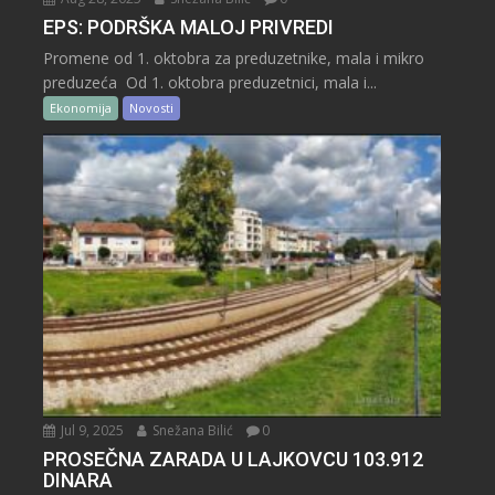
EPS: PODRŠKA MALOJ PRIVREDI
Promene od 1. oktobra za preduzetnike, mala i mikro
preduzeća Od 1. oktobra preduzetnici, mala i...
Ekonomija
Novosti
Jul 9, 2025
Snežana Bilić
0
PROSEČNA ZARADA U LAJKOVCU 103.912
DINARA