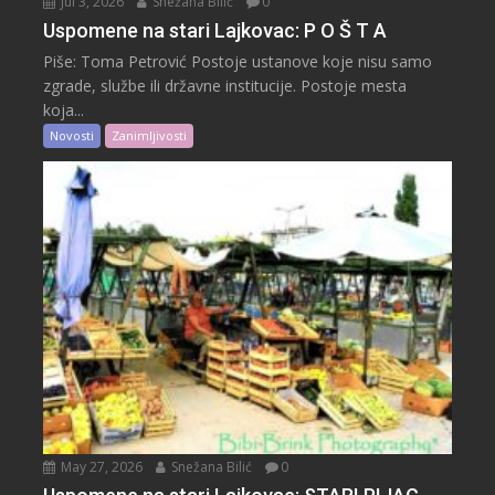
Jul 3, 2026
Snežana Bilić
0
Uspomene na stari Lajkovac: P O Š T A
Piše: Toma Petrović Postoje ustanove koje nisu samo
zgrade, službe ili državne institucije. Postoje mesta
koja...
Novosti
Zanimljivosti
May 27, 2026
Snežana Bilić
0