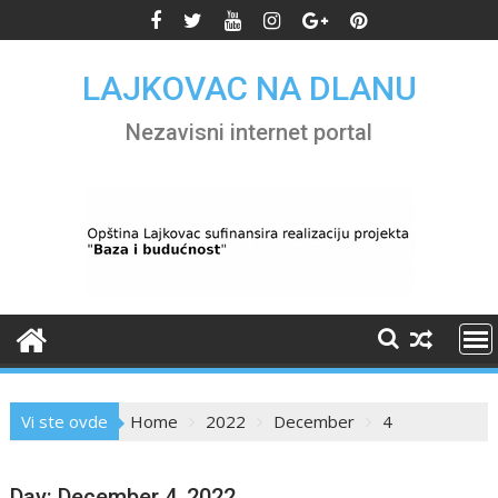
Skip
to
content
LAJKOVAC NA DLANU
Nezavisni internet portal
Vi ste ovde
Home
2022
December
4
Day:
December 4, 2022