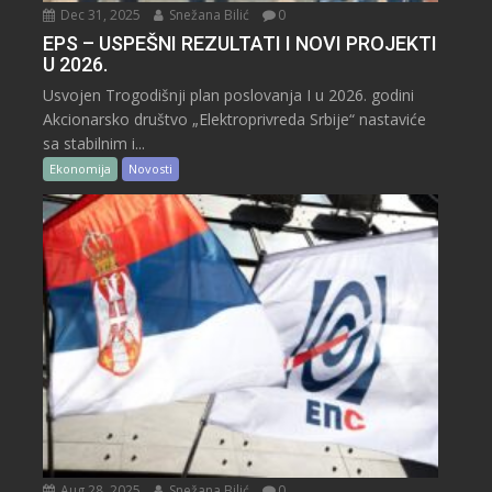
Dec 31, 2025
Snežana Bilić
0
EPS – USPEŠNI REZULTATI I NOVI PROJEKTI
U 2026.
Usvojen Trogodišnji plan poslovanja I u 2026. godini
Akcionarsko društvo „Elektroprivreda Srbije“ nastaviće
sa stabilnim i...
Ekonomija
Novosti
Aug 28, 2025
Snežana Bilić
0