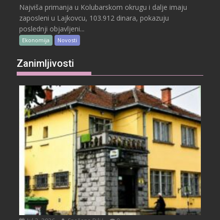
Najviša primanja u Kolubarskom okrugu i dalje imaju
zaposleni u Lajkovcu, 103.912 dinara, pokazuju
poslednji objavljeni...
Ekonomija
Novosti
Zanimljivosti