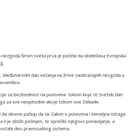
h nezgoda širom sveta prva je počela da obeležava Evropska
g.
., Međunarodni dan sećanja na žrtve saobraćajnih nezgoda u
 novembru.
ije za bezbednost na putevima tokom koje će Svetski dan
azloga za sve neophodne akcije tokom ove Dekade.
a da skrene pažnju da se Zakon o putevima i temeljna istraga
li je zločin počinjen, te sprečilo njegovo ponavljanje, a
postala deo pravosudnog sistema.