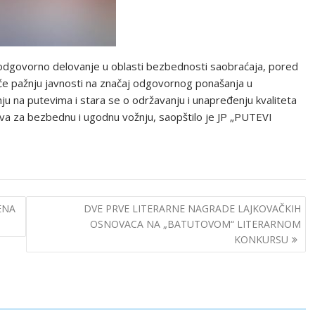
no odgovorno delovanje u oblasti bezbednosti saobraćaja, pored
e pažnju javnosti na značaj odgovornog ponašanja u
u na putevima i stara se o održavanju i unapređenju kvaliteta
ova za bezbednu i ugodnu vožnju, saopštilo je JP „PUTEVI
ENA
DVE PRVE LITERARNE NAGRADE LAJKOVAČKIH
OSNOVACA NA „BATUTOVOM“ LITERARNOM
KONKURSU