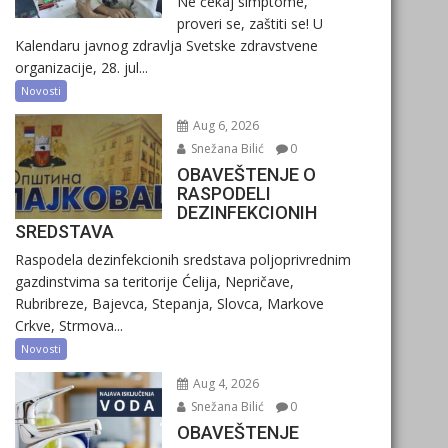
Ne čekaj simptome,
proveri se, zaštiti se! U
Kalendaru javnog zdravlja Svetske zdravstvene
organizacije, 28. jul...
Novosti
Aug 6, 2026
Snežana Bilić
0
OBAVEŠTENJE O
RASPODELI
DEZINFEKCIONIH
SREDSTAVA
Raspodela dezinfekcionih sredstava poljoprivrednim
gazdinstvima sa teritorije Ćelija, Nepričave,
Rubribreze, Bajevca, Stepanja, Slovca, Markove
Crkve, Strmova...
Novosti
Aug 4, 2026
Snežana Bilić
0
OBAVEŠTENJE