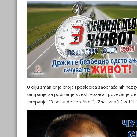
U cilju smanjenja broja i posledica saobraćajnih nez
kampanje za podizanje svesti vozača i povećanje bezb
kampanje: “3 sekunde ceo život”, “Znak znači život” i