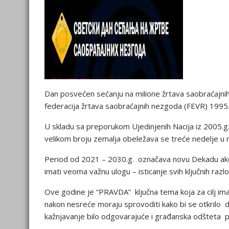
Dan posvećen sećanju na milione žrtava saobraćajni
federacija žrtava saobraćajnih nezgoda (FEVR) 1995.
U skladu sa preporukom Ujedinjenih Nacija iz 2005.g
velikom broju zemalja obeležava se treće nedelje u
Period od 2021 – 2030.g. označava novu Dekadu akc
imati veoma važnu ulogu – isticanje svih ključnih r
Ove godine je “PRAVDA” ključna tema koja za cilj im
nakon nesreće moraju sprovoditi kako bi se otkrilo da 
kažnjavanje bilo odgovarajuće i građanska odšteta 