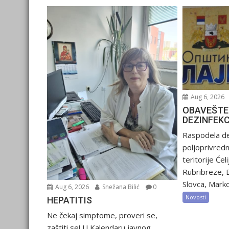
Aug 6, 2026
OBAVEŠTE
DEZINFEK
Raspodela de
poljoprivred
teritorije Ćel
Rubribreze, 
Slovca, Marko
Aug 6, 2026
Snežana Bilić
0
Novosti
HEPATITIS
Ne čekaj simptome, proveri se,
zaštiti se! U Kalendaru javnog