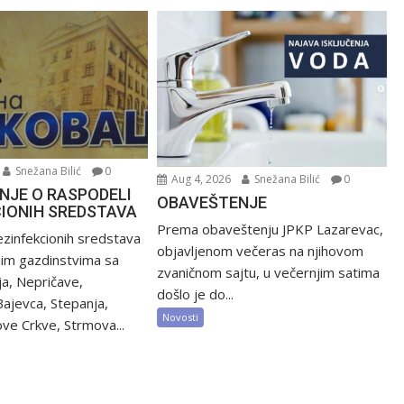
Snežana Bilić
0
Aug 4, 2026
Snežana Bilić
0
NJE O RASPODELI
OBAVEŠTENJE
CIONIH SREDSTAVA
Prema obaveštenju JPKP Lazarevac,
zinfekcionih sredstava
objavljenom večeras na njihovom
nim gazdinstvima sa
zvaničnom sajtu, u večernjim satima
ija, Nepričave,
došlo je do...
Bajevca, Stepanja,
Novosti
ve Crkve, Strmova...