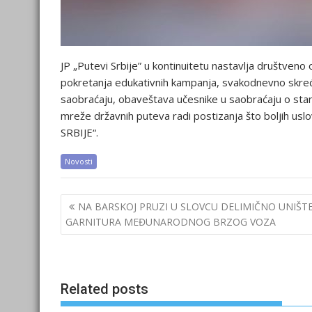
JP „Putevi Srbije” u kontinuitetu nastavlja društve
pokretanja edukativnih kampanja, svakodnevno skreć
saobraćaju, obaveštava učesnike u saobraćaju o stanj
mreže državnih puteva radi postizanja što boljih usl
SRBIJE“.
Novosti
Post
NA BARSKOJ PRUZI U SLOVCU DELIMIČNO UNIŠT
navigation
GARNITURA MEĐUNARODNOG BRZOG VOZA
Related posts