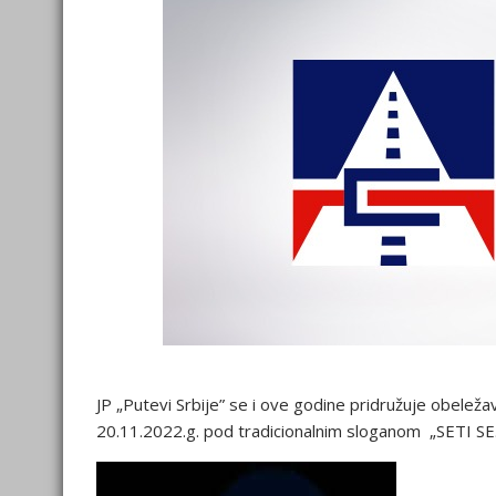
JP „Putevi Srbije” se i ove godine pridružuje obele
20.11.2022.g. pod tradicionalnim sloganom „SETI S