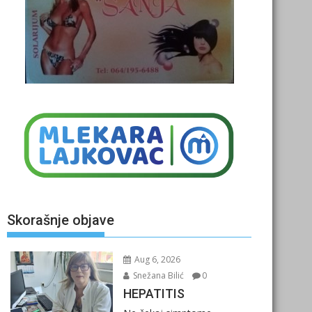
Skorašnje objave
Aug 6, 2026
Snežana Bilić
0
HEPATITIS