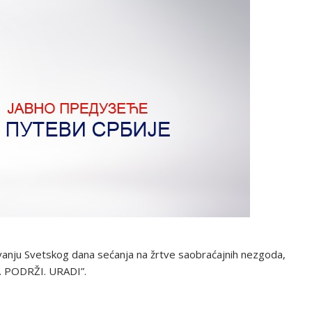
žavanju Svetskog dana sećanja na žrtve saobraćajnih nezgoda,
E. PODRŽI. URADI”.