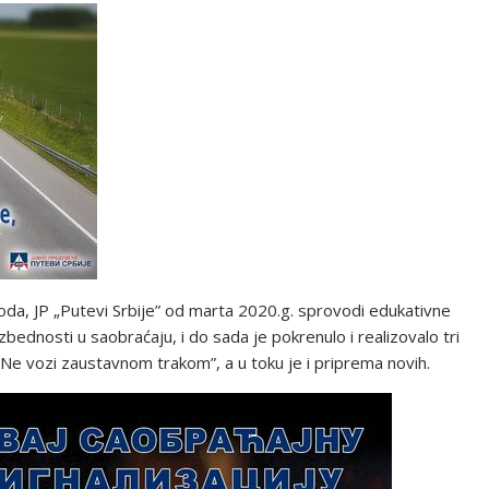
goda, JP „Putevi Srbije” od marta 2020.g. sprovodi edukativne
ednosti u saobraćaju, i do sada je pokrenulo i realizovalo tri
 “Ne vozi zaustavnom trakom”, a u toku je i priprema novih.