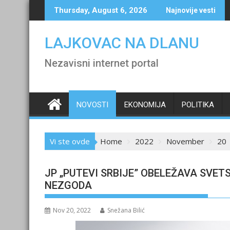
Skip
Thursday, August 6, 2026
Najnovije vesti
to
content
LAJKOVAC NA DLANU
Nezavisni internet portal
NOVOSTI
EKONOMIJA
POLITIKA
Vi ste ovde
Home
2022
November
20
JP „PUTEVI SRBIJE” OBELEŽAVA SVE
NEZGODA
Nov 20, 2022
Snežana Bilić