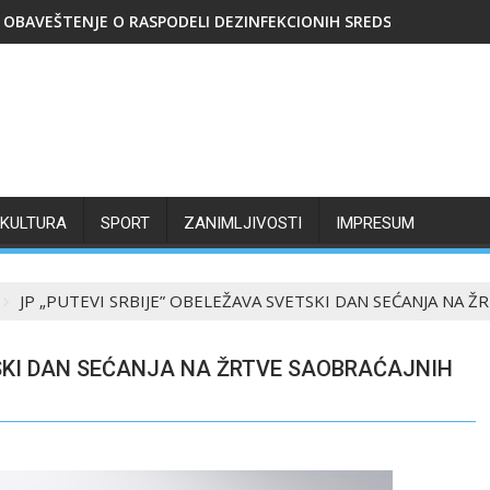
OBAVEŠTENJE O RASPODELI DEZINFEKCIONIH SREDSTAVA
KULTURA
SPORT
ZANIMLJIVOSTI
IMPRESUM
JP „PUTEVI SRBIJE” OBELEŽAVA SVETSKI DAN SEĆANJA NA 
TSKI DAN SEĆANJA NA ŽRTVE SAOBRAĆAJNIH