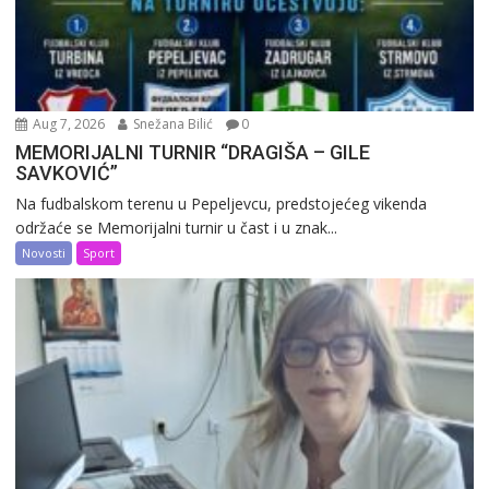
Aug 7, 2026
Snežana Bilić
0
MEMORIJALNI TURNIR “DRAGIŠA – GILE
SAVKOVIĆ”
Na fudbalskom terenu u Pepeljevcu, predstojećeg vikenda
održaće se Memorijalni turnir u čast i u znak...
Novosti
Sport