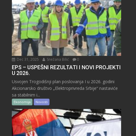
Dec 31, 2025
Snežana Bilić
0
EPS – USPEŠNI REZULTATI I NOVI PROJEKTI
U 2026.
Usvojen Trogodišnji plan poslovanja I u 2026. godini
Akcionarsko društvo „Elektroprivreda Srbije“ nastaviće
sa stabilnim i...
Ekonomija
Novosti