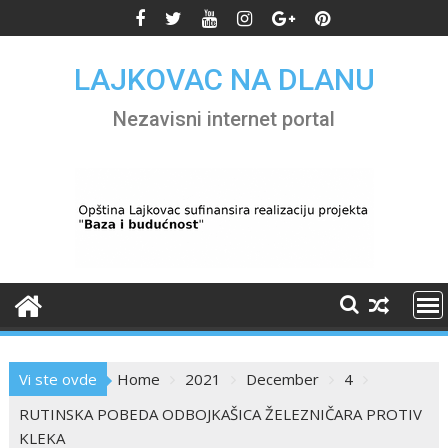
Skip
to
content
LAJKOVAC NA DLANU
Nezavisni internet portal
Vi ste ovde
Home
2021
December
4
RUTINSKA POBEDA ODBOJKAŠICA ŽELEZNIČARA PROTIV
KLEKA