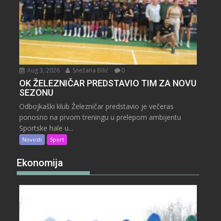
Aug 3, 2026
Snežana Bilić
0
OK ŽELEZNIČAR PREDSTAVIO TIM ZA NOVU
SEZONU
Odbojkaški klub Železničar predstavio je večeras
ponosno na prvom treningu u prelepom ambijentu
Sportske hale u...
Novosti
Sport
Ekonomija