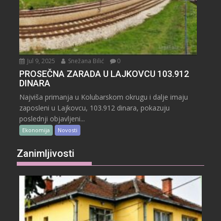
Jul 9, 2025
Snežana Bilić
0
PROSEČNA ZARADA U LAJKOVCU 103.912
DINARA
Najviša primanja u Kolubarskom okrugu i dalje imaju
zaposleni u Lajkovcu, 103.912 dinara, pokazuju
poslednji objavljeni...
Ekonomija
Novosti
Zanimljivosti