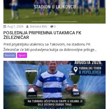
Aug 7, 2026
Snežana Bilić
0
POSLEDNJA PRIPREMNA UTAKMICA FK
ŽELEZNIČAR
Pred prijateljsku utakmicu sa Takovom, na stadionu FK
Železničar će biti postavljena kutija za dobrovoljne priloge...
Novosti
Sport