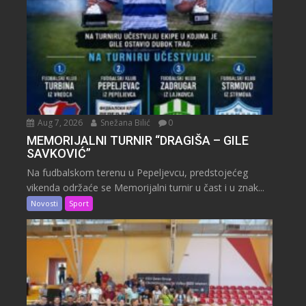
Aug 7, 2026
Snežana Bilić
0
MEMORIJALNI TURNIR “DRAGIŠA – GILE
SAVKOVIĆ”
Na fudbalskom terenu u Pepeljevcu, predstojećeg
vikenda održaće se Memorijalni turnir u čast i u znak...
Novosti
Sport