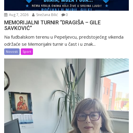
Aug 7, 2026
Snežana Bilić
0
MEMORIJALNI TURNIR “DRAGIŠA – GILE
SAVKOVIĆ”
Na fudbalskom terenu u Pepeljevcu, predstojećeg vikenda
održaće se Memorijalni turnir u čast i u znak...
Novosti
Sport