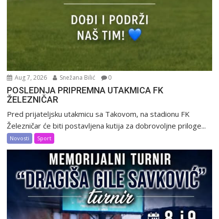
Aug 7, 2026
Snežana Bilić
0
POSLEDNJA PRIPREMNA UTAKMICA FK
ŽELEZNIČAR
Pred prijateljsku utakmicu sa Takovom, na stadionu FK
Železničar će biti postavljena kutija za dobrovoljne priloge...
Novosti
Sport