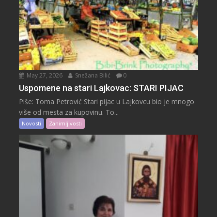
May 27, 2026
Snežana Bilić
0
Uspomene na stari Lajkovac: STARI PIJAC
Piše: Toma Petrović Stari pijac u Lajkovcu bio je mnogo
više od mesta za kupovinu. To...
Novosti
Zanimljivosti