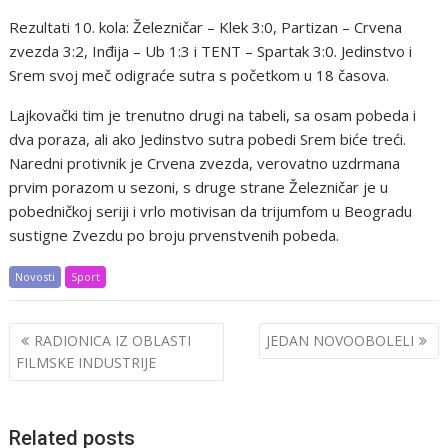
Rezultati 10. kola: Železničar – Klek 3:0, Partizan – Crvena
zvezda 3:2, Inđija – Ub 1:3 i TENT – Spartak 3:0. Jedinstvo i
Srem svoj meč odigraće sutra s početkom u 18 časova.
Lajkovački tim je trenutno drugi na tabeli, sa osam pobeda i
dva poraza, ali ako Jedinstvo sutra pobedi Srem biće treći.
Naredni protivnik je Crvena zvezda, verovatno uzdrmana
prvim porazom u sezoni, s druge strane Železničar je u
pobedničkoj seriji i vrlo motivisan da trijumfom u Beogradu
sustigne Zvezdu po broju prvenstvenih pobeda.
Novosti
Sport
Post
RADIONICA IZ OBLASTI
JEDAN NOVOOBOLELI
navigation
FILMSKE INDUSTRIJE
Related posts