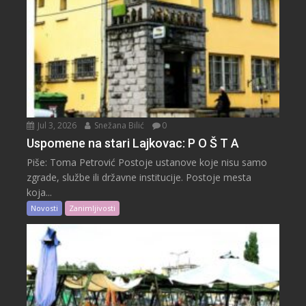
Jul 3, 2026
Snežana Bilić
0
Uspomene na stari Lajkovac: P O Š T A
Piše: Toma Petrović Postoje ustanove koje nisu samo
zgrade, službe ili državne institucije. Postoje mesta
koja...
Novosti
Zanimljivosti