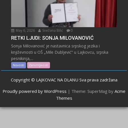
May 6, 2026
Snežana Bilić
0
RETKI LJUDI: SONJA MILOVANOVIĆ
Sonja Milovanović je nastavnica srpskog jezika i
književnosti u OŠ „Mile Dubljević“ u Lajkovcu, srpska
pesnikinja,...
Novosti
Zanimljivosti
Copyright © LAJKOVAC NA DLANU Sva prava zadržana
Proudly powered by WordPress
|
Theme: SuperMag by
Acme
Themes