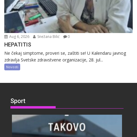
Aug 6, 2026
Snežana Bilić
0
HEPATITIS
Ne čekaj simptome, proveri se, zaštiti se! U Kalendaru javnog
zdravlja Svetske zdravstvene organizacije, 28. jul...
Novosti
Sport