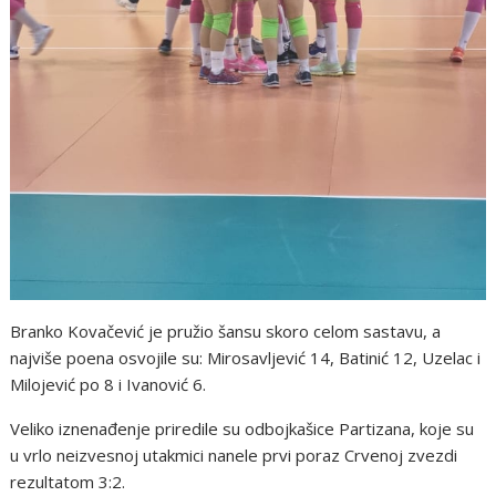
Branko Kovačević je pružio šansu skoro celom sastavu, a
najviše poena osvojile su: Mirosavljević 14, Batinić 12, Uzelac i
Milojević po 8 i Ivanović 6.
Veliko iznenađenje priredile su odbojkašice Partizana, koje su
u vrlo neizvesnoj utakmici nanele prvi poraz Crvenoj zvezdi
rezultatom 3:2.