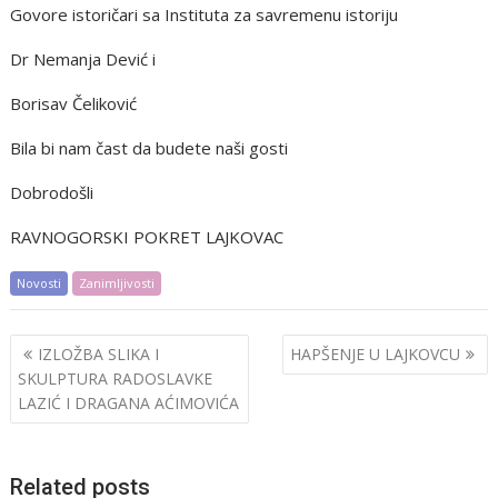
Govore istoričari sa Instituta za savremenu istoriju
Dr Nemanja Dević i
Borisav Čeliković
Bila bi nam čast da budete naši gosti
Dobrodošli
RAVNOGORSKI POKRET LAJKOVAC
Novosti
Zanimljivosti
Post
IZLOŽBA SLIKA I
HAPŠENJE U LAJKOVCU
navigation
SKULPTURA RADOSLAVKE
LAZIĆ I DRAGANA AĆIMOVIĆA
Related posts