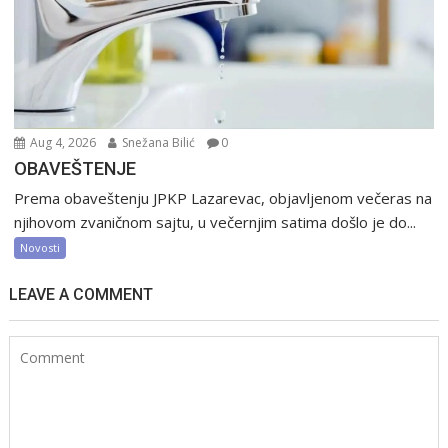
Aug 4, 2026
Snežana Bilić
0
OBAVEŠTENJE
Prema obaveštenju JPKP Lazarevac, objavljenom večeras na
njihovom zvaničnom sajtu, u večernjim satima došlo je do...
Novosti
LEAVE A COMMENT