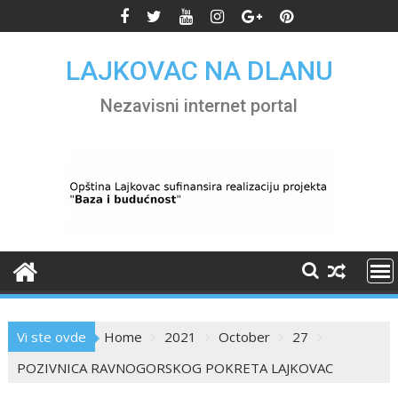
Skip
to
content
LAJKOVAC NA DLANU
Nezavisni internet portal
Vi ste ovde
Home
2021
October
27
POZIVNICA RAVNOGORSKOG POKRETA LAJKOVAC