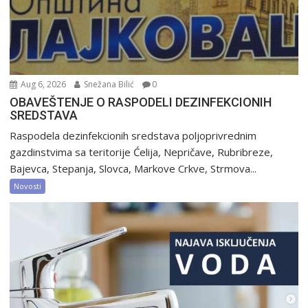
Aug 6, 2026
Snežana Bilić
0
OBAVEŠTENJE O RASPODELI DEZINFEKCIONIH
SREDSTAVA
Raspodela dezinfekcionih sredstava poljoprivrednim
gazdinstvima sa teritorije Ćelija, Nepričave, Rubribreze,
Bajevca, Stepanja, Slovca, Markove Crkve, Strmova...
Novosti