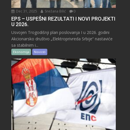
Dec 31, 2025
Snežana Bilić
0
EPS – USPEŠNI REZULTATI I NOVI PROJEKTI
U 2026.
Usvojen Trogodišnji plan poslovanja I u 2026. godini
Akcionarsko društvo „Elektroprivreda Srbije“ nastaviće
sa stabilnim i...
Ekonomija
Novosti