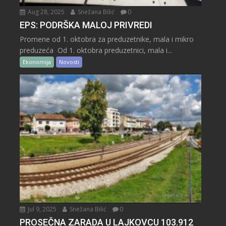
Aug 28, 2025
Snežana Bilić
0
EPS: PODRŠKA MALOJ PRIVREDI
Promene od 1. oktobra za preduzetnike, mala i mikro
preduzeća Od 1. oktobra preduzetnici, mala i...
Ekonomija
Novosti
Jul 9, 2025
Snežana Bilić
0
PROSEČNA ZARADA U LAJKOVCU 103.912