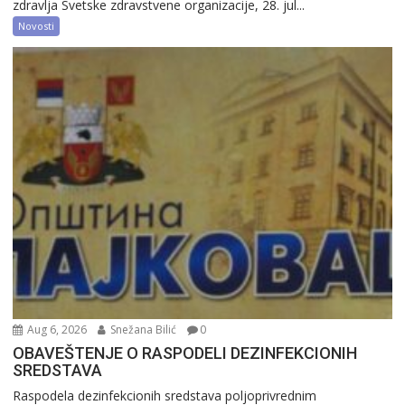
zdravlja Svetske zdravstvene organizacije, 28. jul...
Novosti
Aug 6, 2026
Snežana Bilić
0
OBAVEŠTENJE O RASPODELI DEZINFEKCIONIH
SREDSTAVA
Raspodela dezinfekcionih sredstava poljoprivrednim