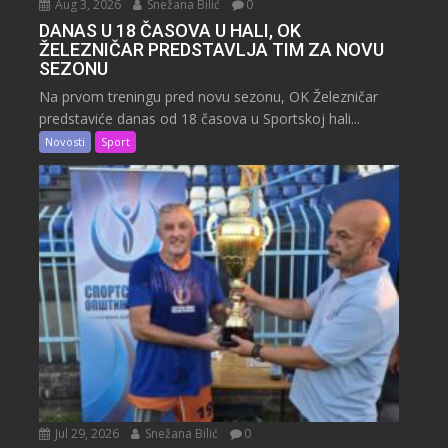
Aug 3, 2026
Snežana Bilić
0
DANAS U 18 ČASOVA U HALI, OK
ŽELEZNIČAR PREDSTAVLJA TIM ZA NOVU
SEZONU
Na prvom treningu pred novu sezonu, OK Železničar
predstaviće danas od 18 časova u Sportskoj hali...
Novosti
Sport
Jul 29, 2026
Snežana Bilić
0