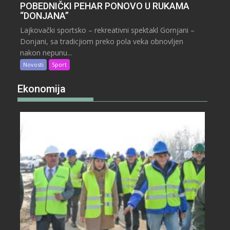
POBEDNIČKI PEHAR PONOVO U RUKAMA
“DONJANA”
Lajkovački sportsko – rekreativni spektakl Gornjani –
Donjani, sa tradicjiom preko pola veka obnovljen
nakon nepunu...
Novosti
Sport
Ekonomija