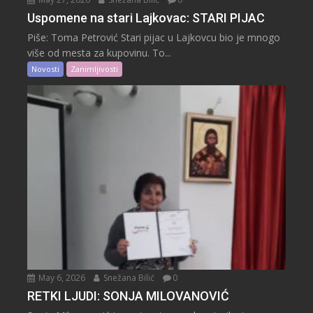
Uspomene na stari Lajkovac: STARI PIJAC
Piše: Toma Petrović Stari pijac u Lajkovcu bio je mnogo
više od mesta za kupovinu. To...
Novosti
Zanimljivosti
May 6, 2026
Snežana Bilić
0
RETKI LJUDI: SONJA MILOVANOVIĆ