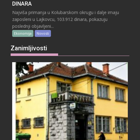
DINARA
Najviša primanja u Kolubarskom okrugu i dalje imaju
zaposleni u Lajkovcu, 103.912 dinara, pokazuju
poslednji objavljeni...
Ekonomija
Novosti
Zanimljivosti