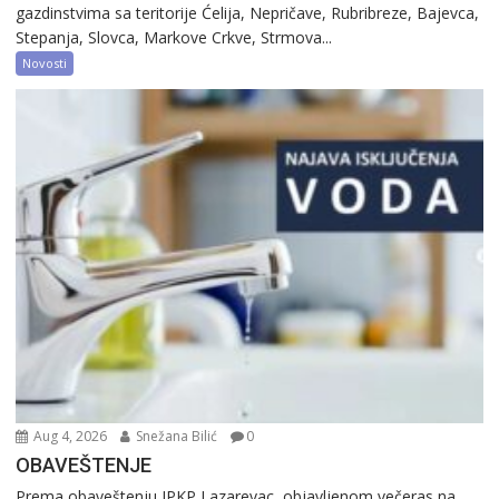
gazdinstvima sa teritorije Ćelija, Nepričave, Rubribreze, Bajevca,
Stepanja, Slovca, Markove Crkve, Strmova...
Novosti
Aug 4, 2026
Snežana Bilić
0
OBAVEŠTENJE
Prema obaveštenju JPKP Lazarevac, objavljenom večeras na