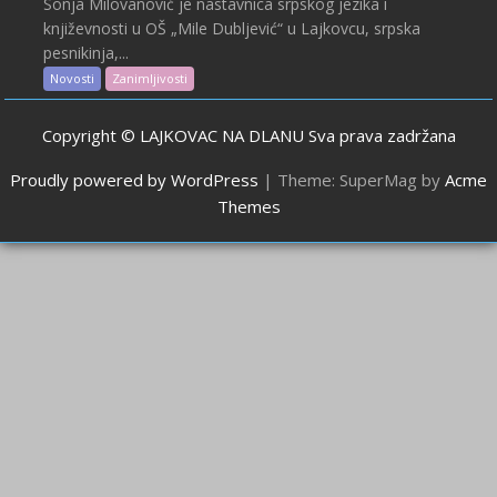
Sonja Milovanović je nastavnica srpskog jezika i
književnosti u OŠ „Mile Dubljević“ u Lajkovcu, srpska
pesnikinja,...
Novosti
Zanimljivosti
Copyright © LAJKOVAC NA DLANU Sva prava zadržana
Proudly powered by WordPress
|
Theme: SuperMag by
Acme
Themes