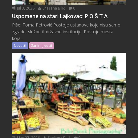
Jul 3, 2026
Snežana Bilić
0
Uspomene na stari Lajkovac: P O Š T A
Piše: Toma Petrović Postoje ustanove koje nisu samo
zgrade, službe ili državne institucije. Postoje mesta
koja...
Novosti
Zanimljivosti
May 27, 2026
Snežana Bilić
0