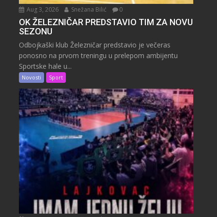
Aug 3, 2026
Snežana Bilić
0
OK ŽELEZNIČAR PREDSTAVIO TIM ZA NOVU
SEZONU
Odbojkaški klub Železničar predstavio je večeras
ponosno na prvom treningu u prelepom ambijentu
Sportske hale u...
Novosti
Sport