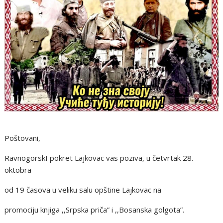
Poštovani,
RavnogorskI pokret Lajkovac vas poziva, u četvrtak 28.
oktobra
od 19 časova u veliku salu opštine Lajkovac na
promociju knjiga ,,Srpska priča” i ,,Bosanska golgota”.