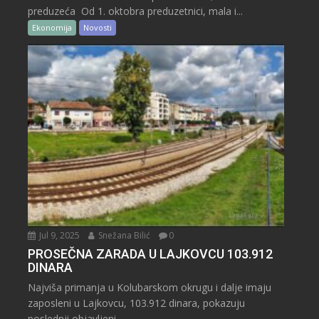
preduzeća Od 1. oktobra preduzetnici, mala i...
Ekonomija
Novosti
Jul 9, 2025
Snežana Bilić
0
PROSEČNA ZARADA U LAJKOVCU 103.912
DINARA
Najviša primanja u Kolubarskom okrugu i dalje imaju
zaposleni u Lajkovcu, 103.912 dinara, pokazuju
poslednji objavljeni...