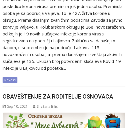
posledica korona virusa preminula još jedna osoba. Preminula
osoba je sa područja Valjeva. To je 427. žrtva korone u
okrugu. Prema dnašnjim zvaničnim podacima Zavoda za javno
zdravlje Valjevo, u Kolubarskom okrugu je 268 novozaraženih,
od kojih je 19 novih slučajeva infekcije korona virusa
registrovano na području Lajkovca. Zaklučno sa današnjim
danom, u septembru je na području Lajkovca 115
novozaraženih osoba , a prema današnjem izveštaju aktivnih
slučajeva je 135. Ukupan broj potvrđenih slučajeva Kovid-19
infekcije u Lajkovcu od početka…
Novosti
OBAVEŠTENJE ZA RODITELJE OSNOVACA
Sep 10, 2021
Snežana Bilić