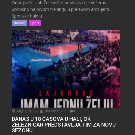
Odbojkaški klub Železničar predstavio je večeras
ponosno na prvom treningu u prelepom ambijentu
Sportske hale u...
Novosti
Sport
Aug 3, 2026
Snežana Bilić
0
DANAS U 18 ČASOVA U HALI, OK
ŽELEZNIČAR PREDSTAVLJA TIM ZA NOVU
SEZONU