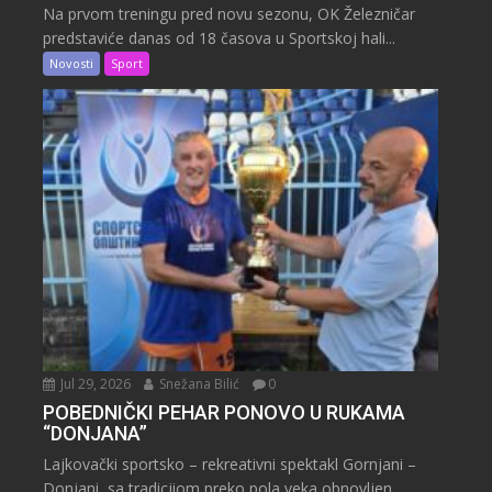
Na prvom treningu pred novu sezonu, OK Železničar
predstaviće danas od 18 časova u Sportskoj hali...
Novosti
Sport
Jul 29, 2026
Snežana Bilić
0
POBEDNIČKI PEHAR PONOVO U RUKAMA
“DONJANA”
Lajkovački sportsko – rekreativni spektakl Gornjani –
Donjani, sa tradicjiom preko pola veka obnovljen