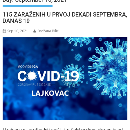
115 ZARAŽENIH U PRVOJ DEKADI SEPTEMBRA,
DANAS 19
Sep 10, 2021
Snežana Bilić
U odnosu na prethodni izveštaj, u Kolubarskom okrugu je od