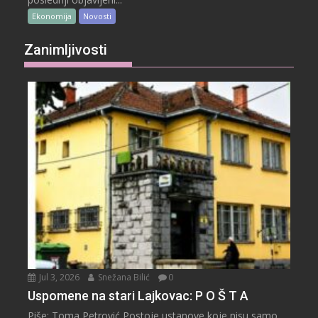
Ekonomija
Novosti
Zanimljivosti
Jul 3, 2026
Snežana Bilić
0
Uspomene na stari Lajkovac: P O Š T A
Piše: Toma Petrović Postoje ustanove koje nisu samo