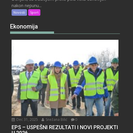
nakon nepunu...
Novosti
Sport
Ekonomija
Dec 31, 2025
Snežana Bilić
0
EPS – USPEŠNI REZULTATI I NOVI PROJEKTI
U 2026.