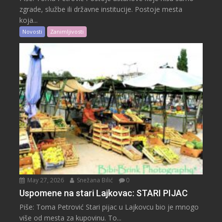
zgrade, službe ili državne institucije. Postoje mesta
koja...
Novosti
Zanimljivosti
May 27, 2026
Snežana Bilić
0
Uspomene na stari Lajkovac: STARI PIJAC
Piše: Toma Petrović Stari pijac u Lajkovcu bio je mnogo
više od mesta za kupovinu. To...