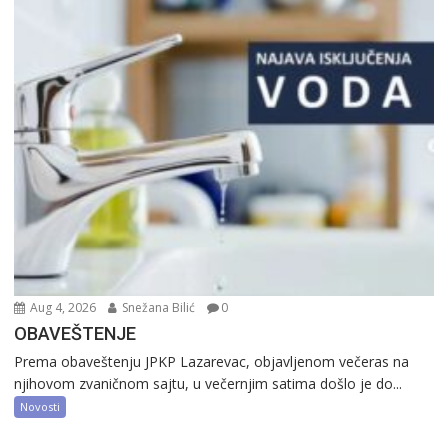
Aug 4, 2026
Snežana Bilić
0
OBAVEŠTENJE
Prema obaveštenju JPKP Lazarevac, objavljenom večeras na
njihovom zvaničnom sajtu, u večernjim satima došlo je do...
Novosti