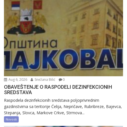
Aug 6, 2026
Snežana Bilić
0
OBAVEŠTENJE O RASPODELI DEZINFEKCIONIH
SREDSTAVA
Raspodela dezinfekcionih sredstava poljoprivrednim
gazdinstvima sa teritorije Ćelija, Nepričave, Rubribreze, Bajevca,
Stepanja, Slovca, Markove Crkve, Strmova...
Novosti