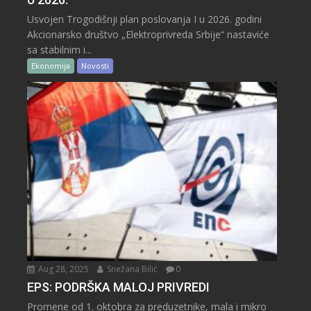
Usvojen Trogodišnji plan poslovanja I u 2026. godini
Akcionarsko društvo „Elektroprivreda Srbije“ nastaviće
sa stabilnim i...
Ekonomija
Novosti
Aug 28, 2025
Snežana Bilić
0
EPS: PODRŠKA MALOJ PRIVREDI
Promene od 1. oktobra za preduzetnike, mala i mikro