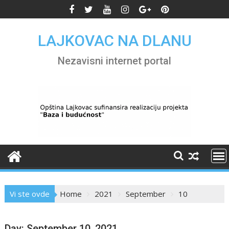
Skip
to
content
LAJKOVAC NA DLANU
Nezavisni internet portal
Vi ste ovde
Home
2021
September
10
Day:
September 10, 2021