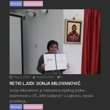
Novosti
Zanimljivosti
May 6, 2026
Snežana Bilić
0
RETKI LJUDI: SONJA MILOVANOVIĆ
Sonja Milovanović je nastavnica srpskog jezika i
književnosti u OŠ „Mile Dubljević“ u Lajkovcu, srpska
pesnikinja,...
Novosti
Zanimljivosti