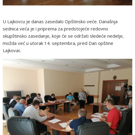
U Lajkovcu je danas zasedalo Opštinsko veće. Današnja
sednica veća je i priprema za predstojeće redovno
skupštinsko zasedanje, koje će se održati sledeće nedelje,
možda već u utorak 14. septembra, pred Dan opštine
Lajkovac.