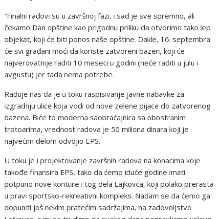
“Finalni radovi su u završnoj fazi, i sad je sve spremno, ali
čekamo Dan opštine kao prigodnu priliku da otvorimo tako lep
objekat, koji će biti ponos naše opštine. Dakle, 16. septembra
će svi građani moći da koriste zatvoreni bazen, koji će
najverovatnije raditi 10 meseci u godini (neće raditi u julu i
avgustu) jer tada nema potrebe.
Raduje nas da je u toku raspisivanje javne nabavke za
izgradnju ulice koja vodi od nove zelene pijace do zatvorenog
bazena. Biće to moderna saobraćajnica sa obostranim
trotoarima, vrednost radova je 50 miliona dinara koji je
najvećim delom odvojio EPS.
U toku je i projektovanje završnih radova na konacima koje
takođe finansira EPS, tako da ćemo iduće godine imati
potpuno nove konture i tog dela Lajkovca, koji polako prerasta
u pravi sportsko-rekreativni kompleks. Nadam se da ćemo ga
dopuniti još nekim pratećim sadržajima, na zadovoljstvo
Lajkovca, a mi se trudimo da svakog dana popravljamo uslove