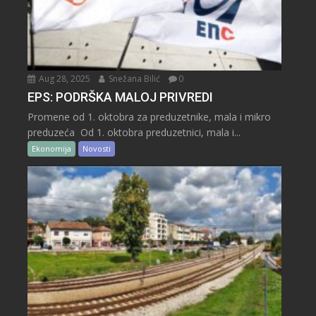
Aug 28, 2025
Snežana Bilić
0
EPS: PODRŠKA MALOJ PRIVREDI
Promene od 1. oktobra za preduzetnike, mala i mikro
preduzeća Od 1. oktobra preduzetnici, mala i...
Ekonomija
Novosti