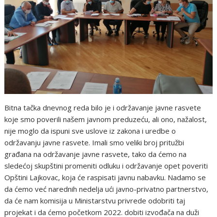
Bitna tačka dnevnog reda bilo je i održavanje javne rasvete
koje smo poverili našem javnom preduzeću, ali ono, nažalost,
nije moglo da ispuni sve uslove iz zakona i uredbe o
održavanju javne rasvete. Imali smo veliki broj pritužbi
građana na održavanje javne rasvete, tako da ćemo na
sledećoj skupštini promeniti odluku i održavanje opet poveriti
Opštini Lajkovac, koja će raspisati javnu nabavku. Nadamo se
da ćemo već narednih nedelja ući javno-privatno partnerstvo,
da će nam komisija u Ministarstvu privrede odobriti taj
projekat i da ćemo početkom 2022. dobiti izvođača na duži