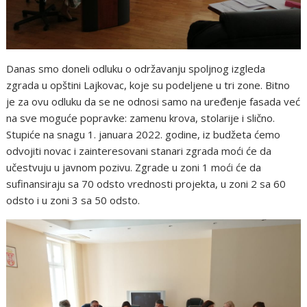
Danas smo doneli odluku o održavanju spoljnog izgleda
zgrada u opštini Lajkovac, koje su podeljene u tri zone. Bitno
je za ovu odluku da se ne odnosi samo na uređenje fasada već
na sve moguće popravke: zamenu krova, stolarije i slično.
Stupiće na snagu 1. januara 2022. godine, iz budžeta ćemo
odvojiti novac i zainteresovani stanari zgrada moći će da
učestvuju u javnom pozivu. Zgrade u zoni 1 moći će da
sufinansiraju sa 70 odsto vrednosti projekta, u zoni 2 sa 60
odsto i u zoni 3 sa 50 odsto.