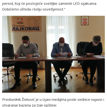
period, koji će postojeće svetiljke zameniti LED sijalicama.
Dobićemo uštedu i bolju osvetljenost.”
Predsednik Živković je u izjavi medijima posle sednice najavio i
otvaranje bazena za Dan opštine: