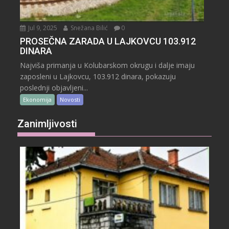
Jul 9, 2025
Snežana Bilić
0
PROSEČNA ZARADA U LAJKOVCU 103.912
DINARA
Najviša primanja u Kolubarskom okrugu i dalje imaju
zaposleni u Lajkovcu, 103.912 dinara, pokazuju
poslednji objavljeni...
Ekonomija
Novosti
Zanimljivosti