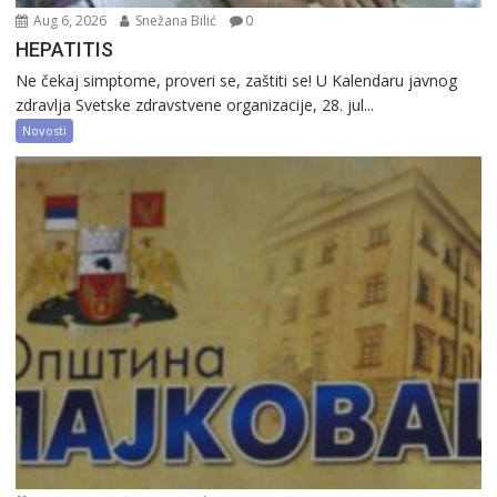
Aug 6, 2026
Snežana Bilić
0
HEPATITIS
Ne čekaj simptome, proveri se, zaštiti se! U Kalendaru javnog
zdravlja Svetske zdravstvene organizacije, 28. jul...
Novosti