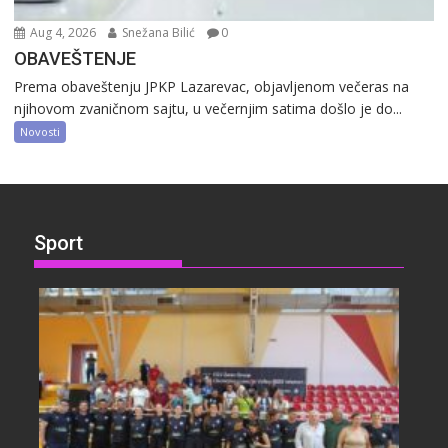
Aug 4, 2026
Snežana Bilić
0
OBAVEŠTENJE
Prema obaveštenju JPKP Lazarevac, objavljenom večeras na
njihovom zvaničnom sajtu, u večernjim satima došlo je do...
Novosti
Sport