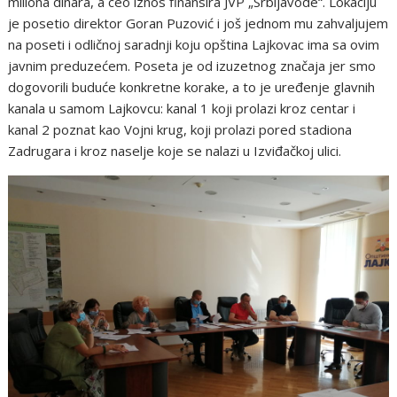
miliona dinara, a ceo iznos finansira JVP „Srbijavode“. Lokaciju
je posetio direktor Goran Puzović i još jednom mu zahvaljujem
na poseti i odličnoj saradnji koju opština Lajkovac ima sa ovim
javnim preduzećem. Poseta je od izuzetnog značaja jer smo
dogovorili buduće konkretne korake, a to je uređenje glavnih
kanala u samom Lajkovcu: kanal 1 koji prolazi kroz centar i
kanal 2 poznat kao Vojni krug, koji prolazi pored stadiona
Zadrugara i kroz naselje koje se nalazi u Izviđačkoj ulici.