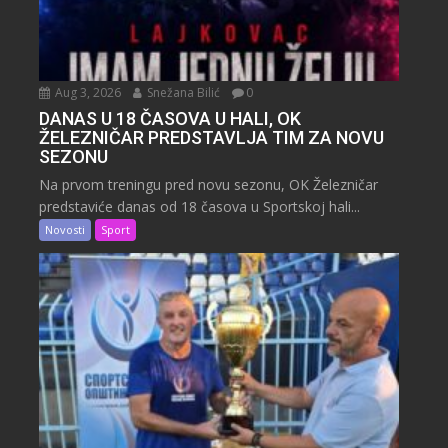
Aug 3, 2026
Snežana Bilić
0
DANAS U 18 ČASOVA U HALI, OK
ŽELEZNIČAR PREDSTAVLJA TIM ZA NOVU
SEZONU
Na prvom treningu pred novu sezonu, OK Železničar
predstaviće danas od 18 časova u Sportskoj hali...
Novosti
Sport