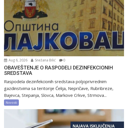
Aug 6, 2026
Snežana Bilić
0
OBAVEŠTENJE O RASPODELI DEZINFEKCIONIH
SREDSTAVA
Raspodela dezinfekcionih sredstava poljoprivrednim
gazdinstvima sa teritorije Ćelija, Nepričave, Rubribreze,
Bajevca, Stepanja, Slovca, Markove Crkve, Strmova...
Novosti