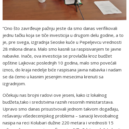
“Ono što zavrđeuje pažnju jeste da smo danas verifikovali
jednu tačku koja se tiče investicija u drugom delu godine, a to
je, pre svega, izgradnja Seoske kuće u Pepeljevcu vrednosti
28 miliona dinara. Malo smo kasnili sa raspisivanjem te javne
nabavke. Inače, ova investicija se provlačila kroz budžet
opštine Lajkovac poslednjih 10 godina, malo smo povećali
iznos, do kraja nedelje biće raspisana javna nabavka i nadam
se da ćemo u kasnim jesenjim mesecima krenuti sa
izgradnjom.
Očekuju nas brojni radovi ove jeseni, kako iz lokalnog
budžeta,tako i sredstvima raznih resornih ministarstava.
Upravo smo danas prisustvovali jednom takvom događaju,
rešavanju višedecenijskog problema – sanaciji levoobalnog
nasipa na reci Kolubari dužine 220 metara i vrednosti 15