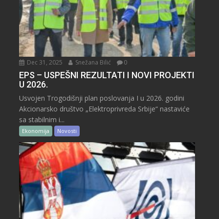
Dec 31, 2025
Snežana Bilić
0
EPS – USPEŠNI REZULTATI I NOVI PROJEKTI
U 2026.
Usvojen Trogodišnji plan poslovanja I u 2026. godini
Akcionarsko društvo „Elektroprivreda Srbije“ nastaviće
sa stabilnim i...
Ekonomija
Novosti