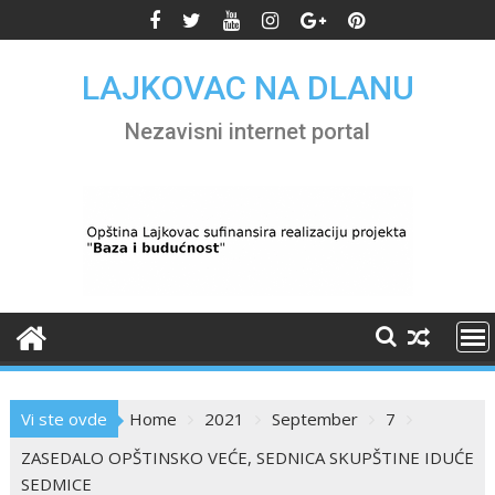
Skip
to
content
LAJKOVAC NA DLANU
Nezavisni internet portal
Vi ste ovde
Home
2021
September
7
ZASEDALO OPŠTINSKO VEĆE, SEDNICA SKUPŠTINE IDUĆE
SEDMICE