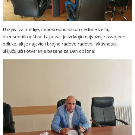
U izjavi za medije, neposredno nakon sednice veća,
predsednik opštine Lajkovac je izdvojio najvažnije usvojene
odluke, ali je najavio i brojne radove radove i aktivnosti,
uključujući i otvaranje bazena za Dan opštine: