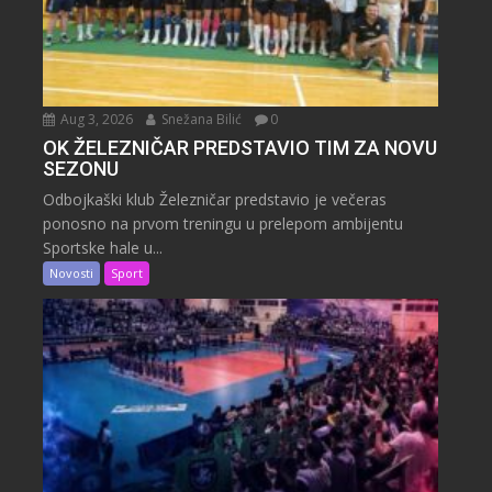
Aug 3, 2026
Snežana Bilić
0
OK ŽELEZNIČAR PREDSTAVIO TIM ZA NOVU
SEZONU
Odbojkaški klub Železničar predstavio je večeras
ponosno na prvom treningu u prelepom ambijentu
Sportske hale u...
Novosti
Sport