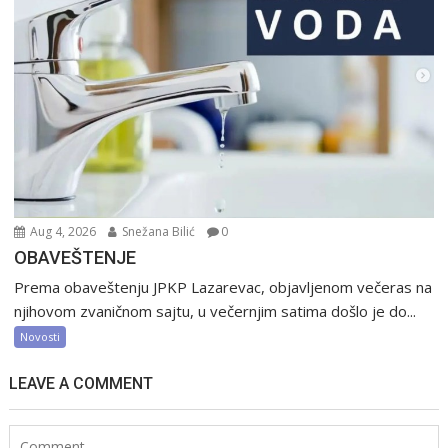
Aug 4, 2026
Snežana Bilić
0
OBAVEŠTENJE
Prema obaveštenju JPKP Lazarevac, objavljenom večeras na
njihovom zvaničnom sajtu, u večernjim satima došlo je do...
Novosti
LEAVE A COMMENT