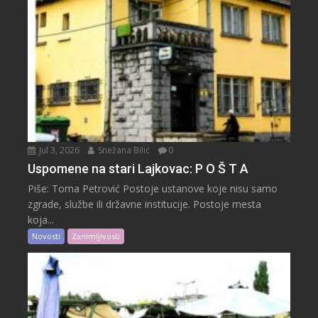
Jul 3, 2026
Snežana Bilić
0
Uspomene na stari Lajkovac: P O Š T A
Piše: Toma Petrović Postoje ustanove koje nisu samo
zgrade, službe ili državne institucije. Postoje mesta
koja...
Novosti
Zanimljivosti