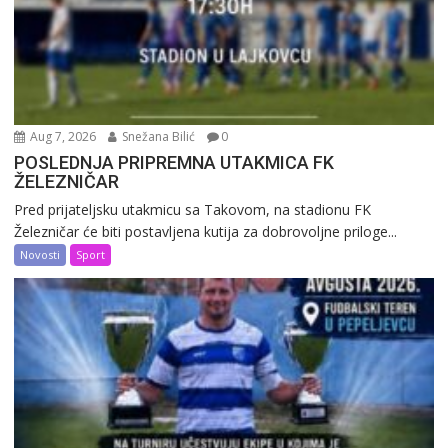
Aug 7, 2026
Snežana Bilić
0
POSLEDNJA PRIPREMNA UTAKMICA FK
ŽELEZNIČAR
Pred prijateljsku utakmicu sa Takovom, na stadionu FK
Železničar će biti postavljena kutija za dobrovoljne priloge...
Novosti
Sport