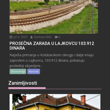
Jul 9, 2025
Snežana Bilić
0
PROSEČNA ZARADA U LAJKOVCU 103.912
DINARA
Najviša primanja u Kolubarskom okrugu i dalje imaju
zaposleni u Lajkovcu, 103.912 dinara, pokazuju
poslednji objavljeni...
Ekonomija
Novosti
Zanimljivosti