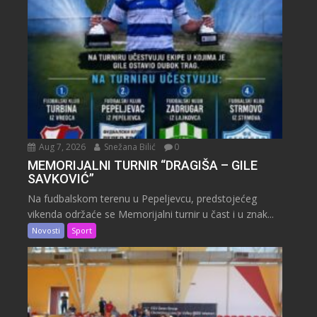
Aug 7, 2026
Snežana Bilić
0
MEMORIJALNI TURNIR “DRAGIŠA – GILE
SAVKOVIĆ”
Na fudbalskom terenu u Pepeljevcu, predstojećeg
vikenda održaće se Memorijalni turnir u čast i u znak...
Novosti
Sport