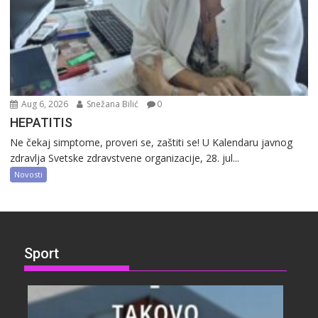
Aug 6, 2026
Snežana Bilić
0
HEPATITIS
Ne čekaj simptome, proveri se, zaštiti se! U Kalendaru javnog
zdravlja Svetske zdravstvene organizacije, 28. jul...
Novosti
Sport