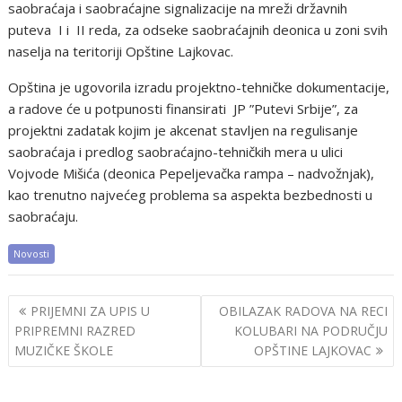
saobraćaja i saobraćajne signalizacije na mreži državnih
puteva I i II reda, za odseke saobraćajnih deonica u zoni svih
naselja na teritoriji Opštine Lajkovac.
Opština je ugovorila izradu projektno-tehničke dokumentacije,
a radove će u potpunosti finansirati JP ”Putevi Srbije”, za
projektni zadatak kojim je akcenat stavljen na regulisanje
saobraćaja i predlog saobraćajno-tehničkih mera u ulici
Vojvode Mišića (deonica Pepeljevačka rampa – nadvožnjak),
kao trenutno najvećeg problema sa aspekta bezbednosti u
saobraćaju.
Novosti
Post
PRIJEMNI ZA UPIS U
OBILAZAK RADOVA NA RECI
navigation
PRIPREMNI RAZRED
KOLUBARI NA PODRUČJU
MUZIČKE ŠKOLE
OPŠTINE LAJKOVAC