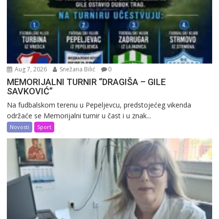
Aug 7, 2026
Snežana Bilić
0
MEMORIJALNI TURNIR “DRAGIŠA – GILE
SAVKOVIĆ”
Na fudbalskom terenu u Pepeljevcu, predstojećeg vikenda
održaće se Memorijalni turnir u čast i u znak...
Novosti
Sport