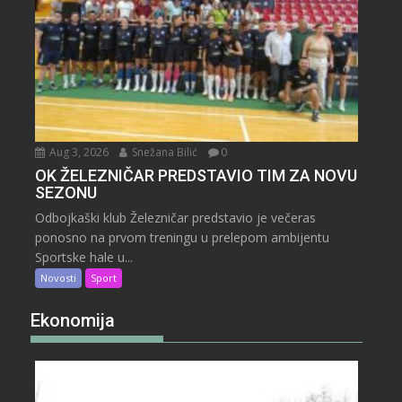
Aug 3, 2026
Snežana Bilić
0
OK ŽELEZNIČAR PREDSTAVIO TIM ZA NOVU
SEZONU
Odbojkaški klub Železničar predstavio je večeras
ponosno na prvom treningu u prelepom ambijentu
Sportske hale u...
Novosti
Sport
Ekonomija