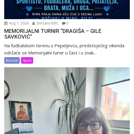
Aug 7, 2026
Snežana Bilić
0
MEMORIJALNI TURNIR “DRAGIŠA – GILE
SAVKOVIĆ”
Na fudbalskom terenu u Pepeljevcu, predstojećeg vikenda
održaće se Memorijalni turnir u čast i u znak...
Novosti
Sport