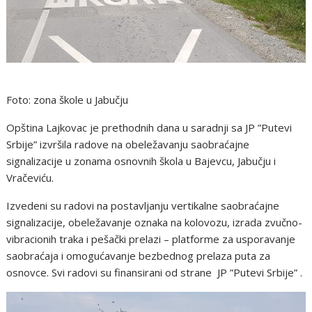
Foto: zona škole u Jabučju
Opština Lajkovac je prethodnih dana u saradnji sa JP ”Putevi
Srbije” izvršila radove na obeležavanju saobraćajne
signalizacije u zonama osnovnih škola u Bajevcu, Jabučju i
Vračeviću.
Izvedeni su radovi na postavljanju vertikalne saobraćajne
signalizacije, obeležavanje oznaka na kolovozu, izrada zvučno-
vibracionih traka i pešački prelazi – platforme za usporavanje
saobraćaja i omogućavanje bezbednog prelaza puta za
osnovce. Svi radovi su finansirani od strane JP ”Putevi Srbije” .