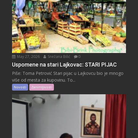
May 27, 2026
Snežana Bilić
0
Uspomene na stari Lajkovac: STARI PIJAC
Piše: Toma Petrović Stari pijac u Lajkovcu bio je mnogo
više od mesta za kupovinu. To...
Novosti
Zanimljivosti