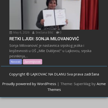
May 6, 2026
Snežana Bilić
0
RETKI LJUDI: SONJA MILOVANOVIĆ
Sonja Milovanović je nastavnica srpskog jezika i
književnosti u OŠ „Mile Dubljević“ u Lajkovcu, srpska
pesnikinja,...
Novosti
Zanimljivosti
Copyright © LAJKOVAC NA DLANU Sva prava zadržana
Proudly powered by WordPress
|
Theme: SuperMag by
Acme
Themes