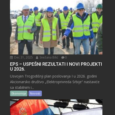
Dec 31, 2025
Snežana Bilić
0
EPS – USPEŠNI REZULTATI I NOVI PROJEKTI
U 2026.
Usvojen Trogodišnji plan poslovanja I u 2026. godini
Akcionarsko društvo „Elektroprivreda Srbije“ nastaviće
sa stabilnim i...
Ekonomija
Novosti