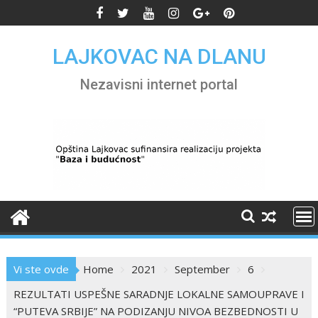
Skip
to
content
LAJKOVAC NA DLANU
Nezavisni internet portal
Vi ste ovde
Home
2021
September
6
REZULTATI USPEŠNE SARADNJE LOKALNE SAMOUPRAVE I
“PUTEVA SRBIJE” NA PODIZANJU NIVOA BEZBEDNOSTI U