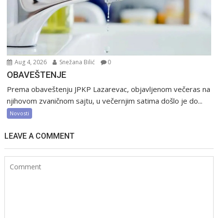
Aug 4, 2026
Snežana Bilić
0
OBAVEŠTENJE
Prema obaveštenju JPKP Lazarevac, objavljenom večeras na
njihovom zvaničnom sajtu, u večernjim satima došlo je do...
Novosti
LEAVE A COMMENT