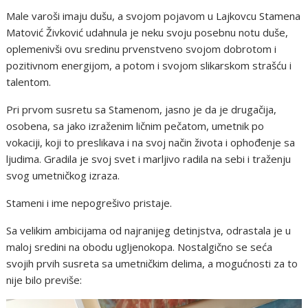
Male varoši imaju dušu, a svojom pojavom u Lajkovcu Stamena
Matović Živković udahnula je neku svoju posebnu notu duše,
oplemenivši ovu sredinu prvenstveno svojom dobrotom i
pozitivnom energijom, a potom i svojom slikarskom strašću i
talentom.
Pri prvom susretu sa Stamenom, jasno je da je drugačija,
osobena, sa jako izraženim ličnim pečatom, umetnik po
vokaciji, koji to preslikava i na svoj način života i ophođenje sa
ljudima. Gradila je svoj svet i marljivo radila na sebi i traženju
svog umetničkog izraza.
Stameni i ime nepogrešivo pristaje.
Sa velikim ambicijama od najranijeg detinjstva, odrastala je u
maloj sredini na obodu ugljenokopa. Nostalgično se seća
svojih prvih susreta sa umetničkim delima, a mogućnosti za to
nije bilo previše: