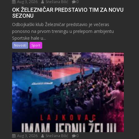
Aug 3, 2026
Snežana Bilić
0
OK ŽELEZNIČAR PREDSTAVIO TIM ZA NOVU
SEZONU
Odbojkaški klub Železničar predstavio je večeras
ponosno na prvom treningu u prelepom ambijentu
Sportske hale u...
Novosti
Sport
Aug 3, 2026
Snežana Bilić
0