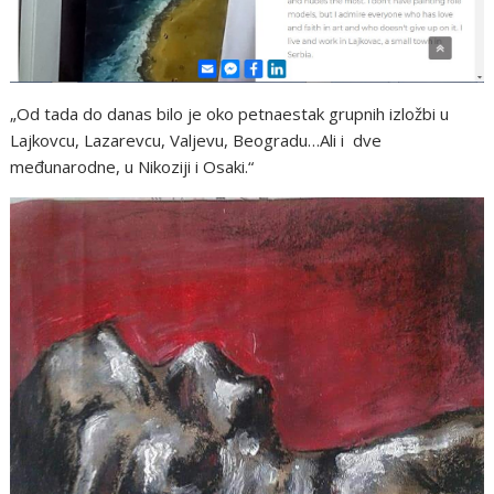
„Od tada do danas bilo je oko petnaestak grupnih izložbi u
Lajkovcu, Lazarevcu, Valjevu, Beogradu…Ali i dve
međunarodne, u Nikoziji i Osaki.“