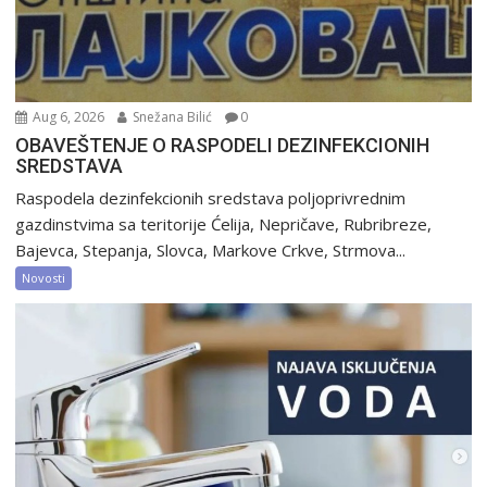
Aug 6, 2026
Snežana Bilić
0
OBAVEŠTENJE O RASPODELI DEZINFEKCIONIH
SREDSTAVA
Raspodela dezinfekcionih sredstava poljoprivrednim
gazdinstvima sa teritorije Ćelija, Nepričave, Rubribreze,
Bajevca, Stepanja, Slovca, Markove Crkve, Strmova...
Novosti