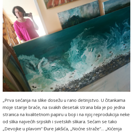
„Prva sećanja na slike dosežu u rano detinjstvo. U čitankama
moje starije braće, na svakih desetak strana bila je po jedna
stranica na kvalitetnom papiru u boji i na njoj reprodukcija neke
od slika najvećih srpskih i svetskih slikara. Sećam se tako
„Devojke u plavom“ Đure Jakšića, „Noćne straže“… „Kićenja