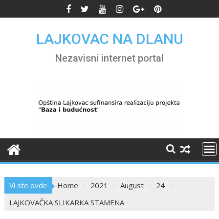
Skip
to
content
LAJKOVAC NA DLANU
Nezavisni internet portal
Vi ste ovde
Home
2021
August
24
LAJKOVAČKA SLIKARKA STAMENA