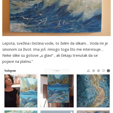
Lepota, svežina i bistina vode, to želim da slikam… Voda mi je
sinonom za život. Ima još mnogo toga što me interesuje…
Neke slike su gotove „u glavi“ , ali čekaju trenutak da se
pojave na platnu.“