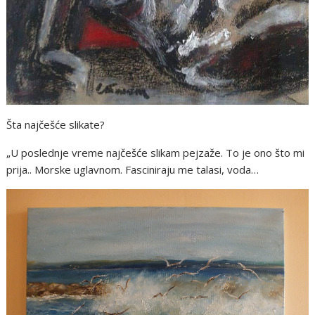
Šta najčešće slikate?
„U poslednje vreme najčešće slikam pejzaže. To je ono što mi
prija.. Morske uglavnom. Fasciniraju me talasi, voda…