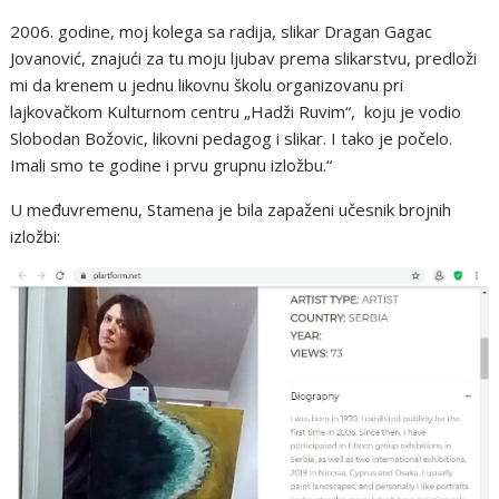
2006. godine, moj kolega sa radija, slikar Dragan Gagac
Jovanović, znajući za tu moju ljubav prema slikarstvu, predloži
mi da krenem u jednu likovnu školu organizovanu pri
lajkovačkom Kulturnom centru „Hadži Ruvim“, koju je vodio
Slobodan Božovic, likovni pedagog i slikar. I tako je počelo.
Imali smo te godine i prvu grupnu izložbu.“
U međuvremenu, Stamena je bila zapaženi učesnik brojnih
izložbi: