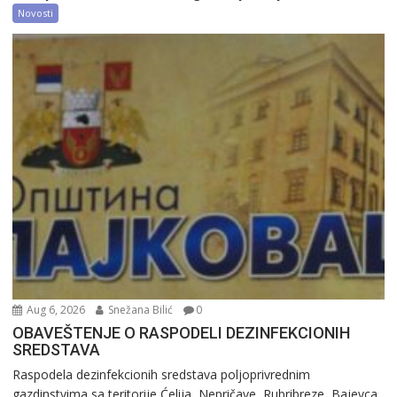
Novosti
Aug 6, 2026
Snežana Bilić
0
OBAVEŠTENJE O RASPODELI DEZINFEKCIONIH
SREDSTAVA
Raspodela dezinfekcionih sredstava poljoprivrednim
gazdinstvima sa teritorije Ćelija, Nepričave, Rubribreze, Bajevca,