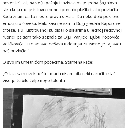
neveste“…ali, najveću pažnju izazivala mi je jedna Šagalova
slika koja me je istovremeno i pomalo plašila i jako privlačila.
Sada znam da to i jeste prava stvar… Da neko delo pokrene
emociju u čoveku. Malo kasnije sam u Dugi gledala Kaporove
crteže, a u Ilustrovanoj su pisali o slikarima u jednoj redovnoj
rubrici, pa sam tako saznala za Olju Ivanjicki, Ljubu Popovića,
Veličkovića…I to se sve dešava u detinjstvu. Mene je taj svet
baš privlačio.“
O svojim umetničkim počecima, Stamena kaže:
„Crtala sam uvek nešto, mada nisam bila neki naročit crtač.
Više je tu bilo želje nego talenta.