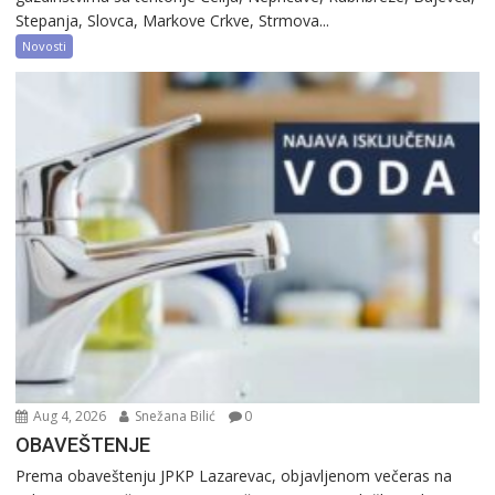
Stepanja, Slovca, Markove Crkve, Strmova...
Novosti
Aug 4, 2026
Snežana Bilić
0
OBAVEŠTENJE
Prema obaveštenju JPKP Lazarevac, objavljenom večeras na