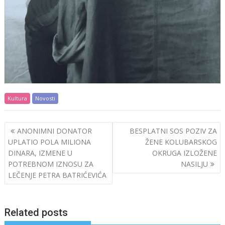
Kultura
Novosti
Post
ANONIMNI DONATOR
BESPLATNI SOS POZIV ZA
navigation
UPLATIO POLA MILIONA
ŽENE KOLUBARSKOG
DINARA, IZMENE U
OKRUGA IZLOŽENE
POTREBNOM IZNOSU ZA
NASILJU
LEČENJE PETRA BATRIĆEVIĆA
Related posts