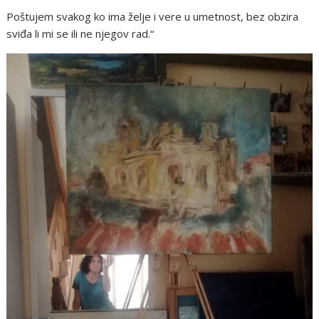
Poštujem svakog ko ima želje i vere u umetnost, bez obzira
sviđa li mi se ili ne njegov rad.“