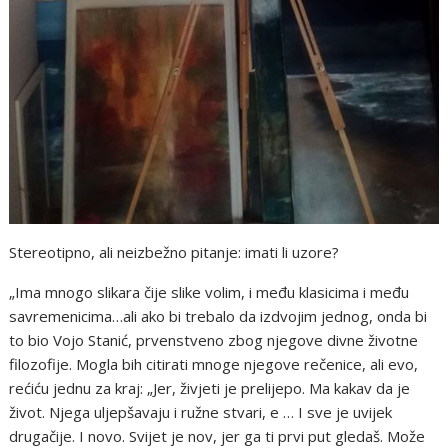
Stereotipno, ali neizbežno pitanje: imati li uzore?
„Ima mnogo slikara čije slike volim, i među klasicima i među
savremenicima…ali ako bi trebalo da izdvojim jednog, onda bi
to bio Vojo Stanić, prvenstveno zbog njegove divne životne
filozofije. Mogla bih citirati mnoge njegove rečenice, ali evo,
rećiću jednu za kraj: „Jer, živjeti je prelijepo. Ma kakav da je
život. Njega uljepšavaju i ružne stvari, e … I sve je uvijek
drugačije. I novo. Svijet je nov, jer ga ti prvi put gledaš. Može