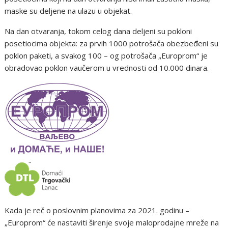
maske su deljene na ulazu u objekat.
Na dan otvaranja, tokom celog dana deljeni su pokloni
posetiocima objekta: za prvih 1000 potrošača obezbeđeni su
poklon paketi, a svakog 100 – og potrošača „Europrom“ je
obradovao poklon vaučerom u vrednosti od 10.000 dinara.
Kada je reč o poslovnim planovima za 2021. godinu –
„Europrom“ će nastaviti širenje svoje maloprodajne mreže na