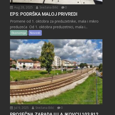
Aug 28, 2025
Snežana Bilić
0
EPS: PODRŠKA MALOJ PRIVREDI
Promene od 1. oktobra za preduzetnike, mala i mikro
preduzeća Od 1. oktobra preduzetnici, mala i...
Ekonomija
Novosti
Jul 9, 2025
Snežana Bilić
0
PROSEČNA ZARADA U LAJKOVCU 103.912