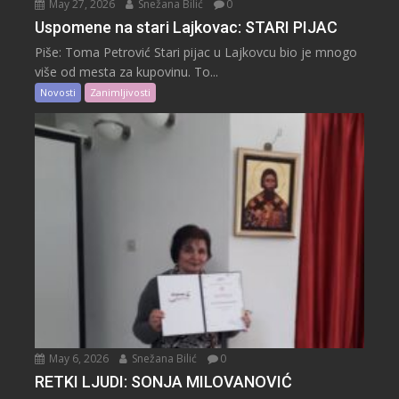
May 27, 2026
Snežana Bilić
0
Uspomene na stari Lajkovac: STARI PIJAC
Piše: Toma Petrović Stari pijac u Lajkovcu bio je mnogo
više od mesta za kupovinu. To...
Novosti
Zanimljivosti
May 6, 2026
Snežana Bilić
0
RETKI LJUDI: SONJA MILOVANOVIĆ