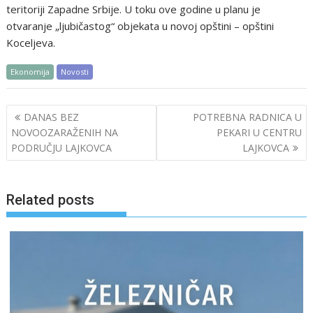
teritoriji Zapadne Srbije. U toku ove godine u planu je
otvaranje „ljubičastog“ objekata u novoj opštini – opštini
Koceljeva.
Ekonomija
Novosti
Post
DANAS BEZ
POTREBNA RADNICA U
navigation
NOVOOZARAŽENIH NA
PEKARI U CENTRU
PODRUČJU LAJKOVCA
LAJKOVCA
Related posts