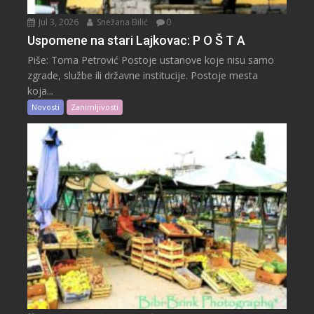
Jul 3, 2026
Snežana Bilić
0
Uspomene na stari Lajkovac: P O Š T A
Piše: Toma Petrović Postoje ustanove koje nisu samo
zgrade, službe ili državne institucije. Postoje mesta
koja...
Novosti
Zanimljivosti