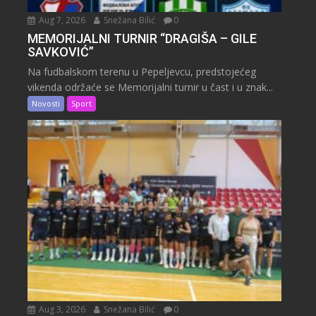
Aug 7, 2026
Snežana Bilić
0
MEMORIJALNI TURNIR “DRAGIŠA – GILE
SAVKOVIĆ”
Na fudbalskom terenu u Pepeljevcu, predstojećeg
vikenda održaće se Memorijalni turnir u čast i u znak...
Novosti
Sport
Aug 3, 2026
Snežana Bilić
0