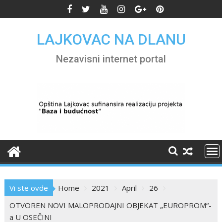
Skip
to
content
LAJKOVAC NA DLANU
Nezavisni internet portal
Vi ste ovde
Home
2021
April
26
OTVOREN NOVI MALOPRODAJNI OBJEKAT „EUROPROM“-
a U OSEČINI