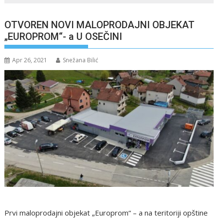
OTVOREN NOVI MALOPRODAJNI OBJEKAT
„EUROPROM“- a U OSEČINI
Apr 26, 2021
Snežana Bilić
Prvi maloprodajni objekat „Europrom“ – a na teritoriji opštine