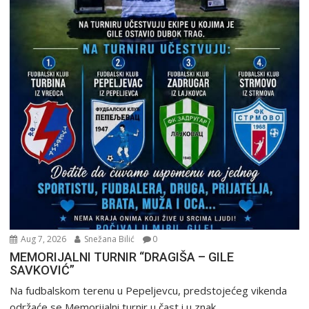
Aug 7, 2026
Snežana Bilić
0
MEMORIJALNI TURNIR “DRAGIŠA – GILE
SAVKOVIĆ”
Na fudbalskom terenu u Pepeljevcu, predstojećeg vikenda
održaće se Memorijalni turnir u čast i u znak...