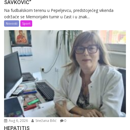
SAVKOVIĆ”
Na fudbalskom terenu u Pepeljevcu, predstojećeg vikenda
održaće se Memorijalni turnir u čast i u znak...
Novosti
Sport
Aug 6, 2026
Snežana Bilić
0
HEPATITIS