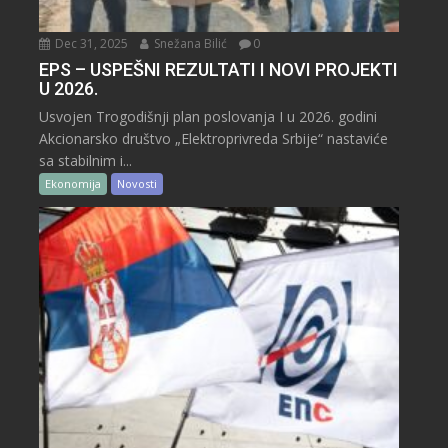
Dec 31, 2025
Snežana Bilić
0
EPS – USPEŠNI REZULTATI I NOVI PROJEKTI
U 2026.
Usvojen Trogodišnji plan poslovanja I u 2026. godini
Akcionarsko društvo „Elektroprivreda Srbije“ nastaviće
sa stabilnim i...
Ekonomija
Novosti