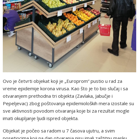
Ovo je četvrti objekat koji je „Europrom“ pustio u rad za
vreme epidemije korona virusa. Kao što je to bio slučaj i sa
otvaranjem prethodna tri objekta (Zavlaka, Jabučje i
Pepeljevac) zbog poštovanja epidemioloških mera izostale su
sve aktivnosti povodom otvaranja koje bi za rezultat mogle
imati okupljanje ljudi ispred objekta.
Objekat je počeo sa radom u 7 časova ujutru, a svim
posetiocima koji na dan otvaranja nisu imali zaštitnu masku,