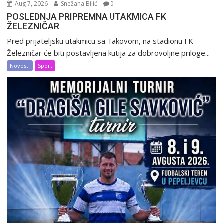
Aug 7, 2026
Snežana Bilić
0
POSLEDNJA PRIPREMNA UTAKMICA FK
ŽELEZNIČAR
Pred prijateljsku utakmicu sa Takovom, na stadionu FK
Železničar će biti postavljena kutija za dobrovoljne priloge...
Novosti
Sport