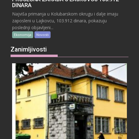
DINARA
Najviša primanja u Kolubarskom okrugu i dalje imaju
zaposleni u Lajkovcu, 103.912 dinara, pokazuju
poslednji objavljeni...
Ekonomija
Novosti
Zanimljivosti