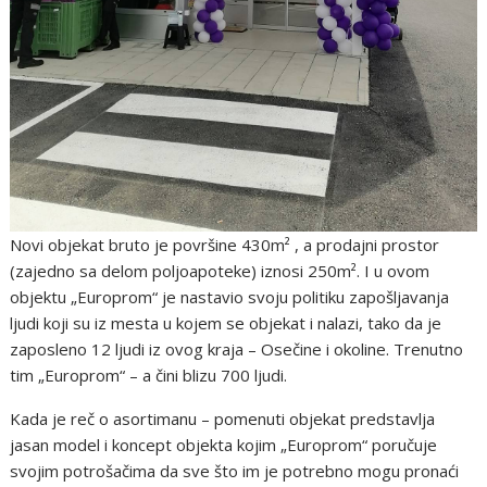
Novi objekat bruto je površine 430m² , a prodajni prostor
(zajedno sa delom poljoapoteke) iznosi 250m². I u ovom
objektu „Europrom“ je nastavio svoju politiku zapošljavanja
ljudi koji su iz mesta u kojem se objekat i nalazi, tako da je
zaposleno 12 ljudi iz ovog kraja – Osečine i okoline. Trenutno
tim „Europrom“ – a čini blizu 700 ljudi.
Kada je reč o asortimanu – pomenuti objekat predstavlja
jasan model i koncept objekta kojim „Europrom“ poručuje
svojim potrošačima da sve što im je potrebno mogu pronaći