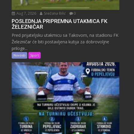
Aug 7, 2026
Snežana Bilić
0
POSLEDNJA PRIPREMNA UTAKMICA FK
ŽELEZNIČAR
Pred prijateljsku utakmicu sa Takovom, na stadionu FK
Železničar će biti postavljena kutija za dobrovoljne
priloge...
Novosti
Sport