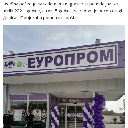
Osečina počeo je sa radom 2016. godine. U ponedeljak, 26.
aprila 2021. godine, nakon 5 godina, sa radom je počeo drugi
„ljubičasti“ objekat u pomenutoj opštini.