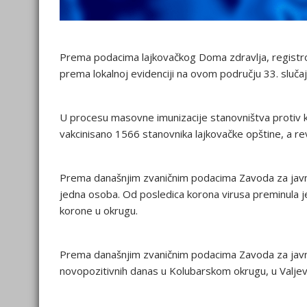
Prema podacima lajkovačkog Doma zdravlja, registrov
prema lokalnoj evidenciji na ovom području 33. sluča
U procesu masovne imunizacije stanovništva protiv 
vakcinisano 1566 stanovnika lajkovačke opštine, a re
Prema današnjim zvaničnim podacima Zavoda za javno
jedna osoba. Od posledica korona virusa preminula j
korone u okrugu.
Prema današnjim zvaničnim podacima Zavoda za javno 
novopozitivnih danas u Kolubarskom okrugu, u Valjevu 