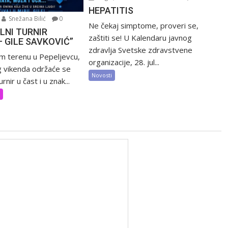
HEPATITIS
Snežana Bilić
0
Ne čekaj simptome, proveri se,
LNI TURNIR
zaštiti se! U Kalendaru javnog
– GILE SAVKOVIĆ”
zdravlja Svetske zdravstvene
m terenu u Pepeljevcu,
organizacije, 28. jul...
 vikenda održaće se
Novosti
rnir u čast i u znak...
t