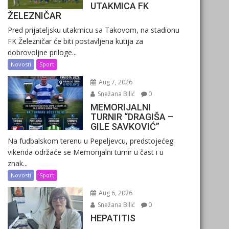
UTAKMICA FK
ŽELEZNIČAR
Pred prijateljsku utakmicu sa Takovom, na stadionu
FK Železničar će biti postavljena kutija za
dobrovoljne priloge...
Novosti
Sport
Aug 7, 2026
Snežana Bilić
0
MEMORIJALNI
TURNIR “DRAGIŠA –
GILE SAVKOVIĆ”
Na fudbalskom terenu u Pepeljevcu, predstojećeg
vikenda održaće se Memorijalni turnir u čast i u
znak...
Novosti
Sport
Aug 6, 2026
Snežana Bilić
0
HEPATITIS