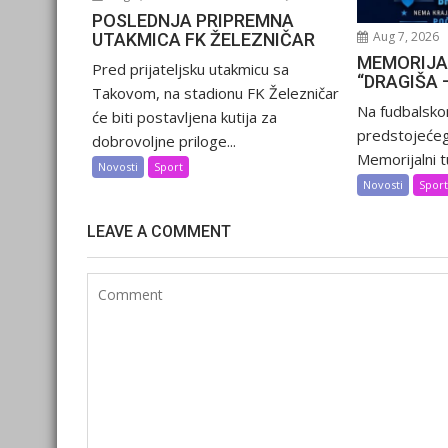
POSLEDNJA PRIPREMNA
Aug 7, 2026
UTAKMICA FK ŽELEZNIČAR
MEMORIJA
Pred prijateljsku utakmicu sa
“DRAGIŠA 
Takovom, na stadionu FK Železničar
Na fudbalsko
će biti postavljena kutija za
predstojećeg
dobrovoljne priloge...
Memorijalni tu
Novosti
Sport
Novosti
Spor
LEAVE A COMMENT