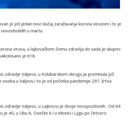
an je još jedan novi slučaj zaražavanja korona virusom i to je
j novoobolelih u martu.
korona virusa, u lajkovačkom Domu zdravlja do sada je ukupno
vakcinisano je 618.
 zdravlje Valjevo, u Kolubarskom okrugu je preminula još
e osoba u Valjevu i to je od početka pandemije 297. žrtva
zdravlje Valjevo, u Lajkovcu je dvoje novopozitivnih . Od 64
je 40, u Ubu 8, Osečini 6 i u Mionici i Ljigu po četvoro.