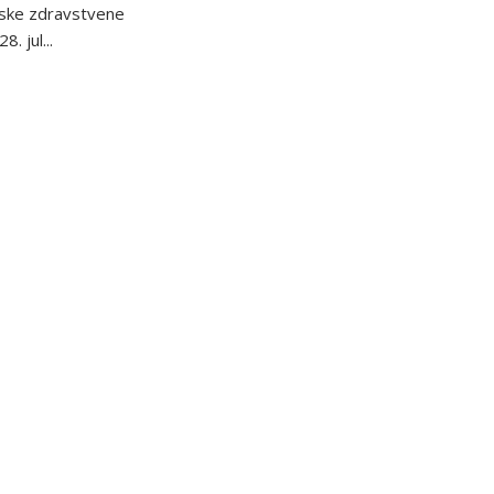
tske zdravstvene
8. jul...