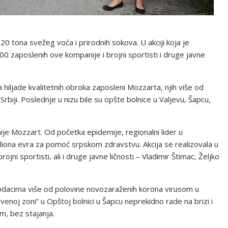
20 tona svežeg voća i prirodnih sokova. U akciji koja je
200 zaposlenih ove kompanije i brojni sportisti i druge javne
 hiljade kvalitetnih obroka zaposleni Mozzarta, njih više od
Srbiji. Poslednje u nizu bile su opšte bolnice u Valjevu, Šapcu,
je Mozzart. Od početka epidemije, regionalni lider u
miliona evra za pomoć srpskom zdravstvu. Akcija se realizovala u
rojni sportisti, ali i druge javne ličnosti – Vladimir Štimac, Željko
odacima više od polovine novozaraženih korona virusom u
enoj zoni” u Opštoj bolnici u Šapcu neprekidno rade na brizi i
, bez stajanja.