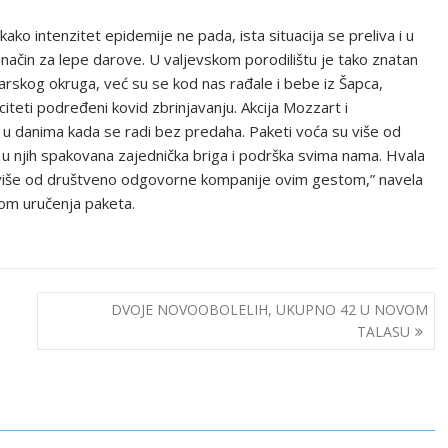
 kako intenzitet epidemije ne pada, ista situacija se preliva i u
i način za lepe darove. U valjevskom porodilištu je tako znatan
rskog okruga, već su se kod nas rađale i bebe iz Šapca,
iteti podređeni kovid zbrinjavanju. Akcija Mozzart i
a u danima kada se radi bez predaha. Paketi voća su više od
u njih spakovana zajednička briga i podrška svima nama. Hvala
 više od društveno odgovorne kompanije ovim gestom,” navela
ikom uručenja paketa.
DVOJE NOVOOBOLELIH, UKUPNO 42 U NOVOM
TALASU