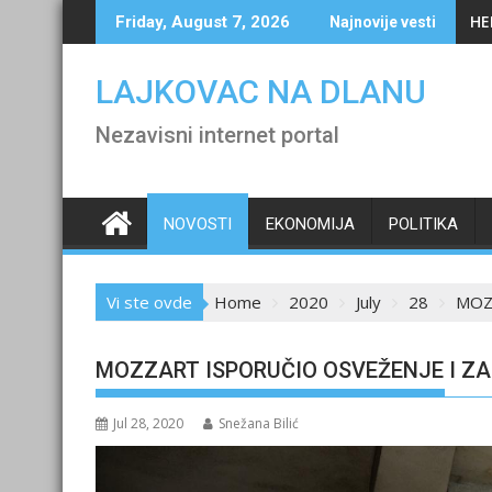
Skip
HE
Friday, August 7, 2026
Najnovije vesti
to
content
LAJKOVAC NA DLANU
Nezavisni internet portal
NOVOSTI
EKONOMIJA
POLITIKA
Vi ste ovde
Home
2020
July
28
MOZ
MOZZART ISPORUČIO OSVEŽENJE I ZA
Jul 28, 2020
Snežana Bilić