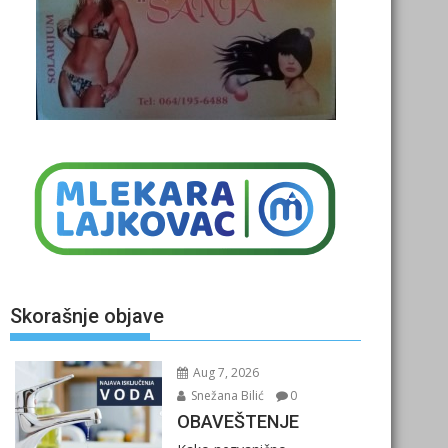
Skorašnje objave
Aug 7, 2026
Snežana Bilić
0
OBAVEŠTENJE