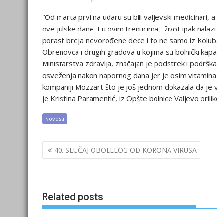
“Od marta prvi na udaru su bili valjevski medicinari, a
ove julske dane. I u ovim trenucima, život ipak nalaz
porast broja novorođene dece i to ne samo iz Koluba
Obrenovca i drugih gradova u kojima su bolnički kapac
Ministarstva zdravlja, značajan je podstrek i podršk
osveženja nakon napornog dana jer je osim vitamina 
kompaniji Mozzart što je još jednom dokazala da je
je Kristina Paramentić, iz Opšte bolnice Valjevo pril
Novosti
Post
40. SLUČAJ OBOLELOG OD KORONA VIRUSA
navigation
Related posts