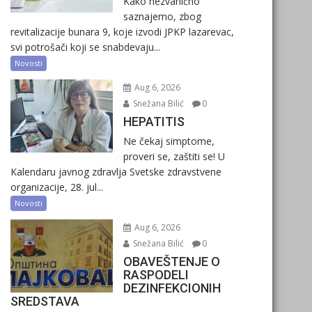
Kako nezvanično
saznajemo, zbog
revitalizacije bunara 9, koje izvodi JPKP lazarevac,
svi potrošači koji se snabdevaju...
Novosti
Aug 6, 2026
Snežana Bilić
0
HEPATITIS
Ne čekaj simptome,
proveri se, zaštiti se! U
Kalendaru javnog zdravlja Svetske zdravstvene
organizacije, 28. jul...
Novosti
Aug 6, 2026
Snežana Bilić
0
OBAVEŠTENJE O
RASPODELI
DEZINFEKCIONIH
SREDSTAVA