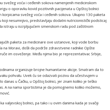
činu svežeg voća i ceđenih sokova namenjenih medicinskom
rigu o oporavku kovid pozitivnih pacijenata u Opštoj bolnici
nim korpicama svežeg voća i ceđenih sokova. Ukupno 130 paketa
 koji nesumnjivo, predstavljaju dodatni nutricionistički podsticaj
da istraju u iscrpljujućem smenskom radu pod zaštitnom
vajućih paketa za medicinare ove ustanove, koji vode borbu
rada na Moravi, došli da podrže zdravstvene radnike Opšte
ruče im osveženje. Među njima bio je reprezentativac Srbije,
godinama organizuje brojne humanitarne akcije. Smatram da to
vaku pohvalu. Uvek ću se odazvati pozivu da učestvujem u
 danas u Čačku, u Opštoj bolnici, jer znam koliko je teško
 nas. A na nama sportistima je da pomognemo koliko možemo,
mović.
 valjevskoj bolnici, pa tako i u ovim danima kada je svačiji