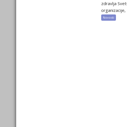
zdravlja Sve
organizacije, 2
Novosti