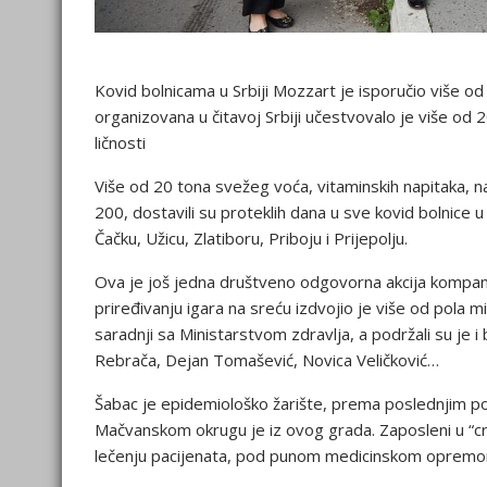
Kovid bolnicama u Srbiji Mozzart je isporučio više od 
organizovana u čitavoj Srbiji učestvovalo je više od 
ličnosti
Više od 20 tona svežeg voća, vitaminskih napitaka, na
200, dostavili su proteklih dana u sve kovid bolnice u 
Čačku, Užicu, Zlatiboru, Priboju i Prijepolju.
Ova je još jedna društveno odgovorna akcija kompani
priređivanju igara na sreću izdvojio je više od pola 
saradnji sa Ministarstvom zdravlja, a podržali su je i b
Rebrača, Dejan Tomašević, Novica Veličković…
Šabac je epidemiološko žarište, prema poslednjim p
Mačvanskom okrugu je iz ovog grada. Zaposleni u “crv
lečenju pacijenata, pod punom medicinskom opremom