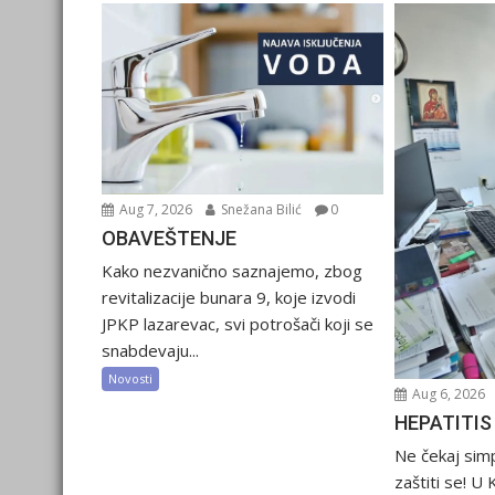
Aug 7, 2026
Snežana Bilić
0
OBAVEŠTENJE
Kako nezvanično saznajemo, zbog
revitalizacije bunara 9, koje izvodi
JPKP lazarevac, svi potrošači koji se
snabdevaju...
Novosti
Aug 6, 2026
HEPATITIS
Ne čekaj sim
zaštiti se! U