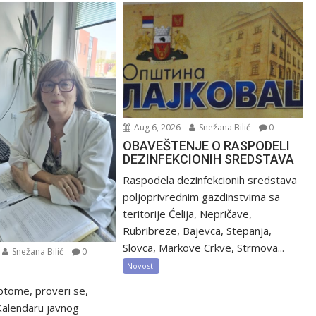
Aug 6, 2026
Snežana Bilić
0
OBAVEŠTENJE O RASPODELI
DEZINFEKCIONIH SREDSTAVA
Raspodela dezinfekcionih sredstava
poljoprivrednim gazdinstvima sa
teritorije Ćelija, Nepričave,
Rubribreze, Bajevca, Stepanja,
Slovca, Markove Crkve, Strmova...
Snežana Bilić
0
Novosti
ptome, proveri se,
 Kalendaru javnog