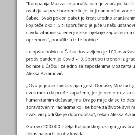
“Kompanija Mozzart isporučila nam je značajnu koli
osoblju sa prve borbene linije, koji danonoćno vode b
Šabac. Svaki poklon paket je krcat uredno aranžira
koji teže oko 1,5 t isporučeno je juče u našu ustanovu
u vidu vitaminsko-energetske injekcije zaposlenima 
opremom.”, poručili su iz te bolnice.
I u opštu bolnicu u Čačku dostavljeno je 100 osveža
protiv pandemije Covid –19. Sportisti i treneri iz g
bolnice u Čačku i zajedno sa zaposlenima Mozzarta u
Aleksa Avramović:
,,Ovo je jedan zaista sjajan gest. Doduše, Mozzart 
uvek mora da prođe zapaženo, jer je ovo potez za s
humanitarnim dešavanjima. Drago mi je da se to desilo
zdravstvenim radnicima koji se bore za živote svih
svaki vid podrške je dobrodošao”, rekao Aleksa Avra
Gotovo 200.000 žitelja Kolubarskog okruga gravitira ka
fokus na borbi protiv kovida