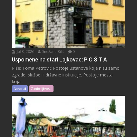
Jul 3, 2026
Snežana Bilić
0
Uspomene na stari Lajkovac: P O Š T A
Piše: Toma Petrović Postoje ustanove koje nisu samo
zgrade, službe ili državne institucije. Postoje mesta
koja...
Novosti
Zanimljivosti