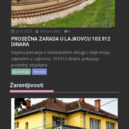
Jul 9, 2025
Snežana Bilić
0
PROSEČNA ZARADA U LAJKOVCU 103.912
DINARA
Najviša primanja u Kolubarskom okrugu i dalje imaju
zaposleni u Lajkovcu, 103.912 dinara, pokazuju
poslednji objavljeni...
Ekonomija
Novosti
Zanimljivosti