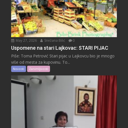
May 27, 2026
Snežana Bilić
0
Uspomene na stari Lajkovac: STARI PIJAC
Piše: Toma Petrović Stari pijac u Lajkovcu bio je mnogo
više od mesta za kupovinu. To...
Novosti
Zanimljivosti