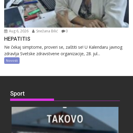
Aug 6, 2026
Snežana Bilić
0
HEPATITIS
Ne čekaj simptome, proveri se, zaštiti se! U Kalendaru javnog
zdravlja Svetske zdravstvene organizacije, 28. jul...
Novosti
Sport