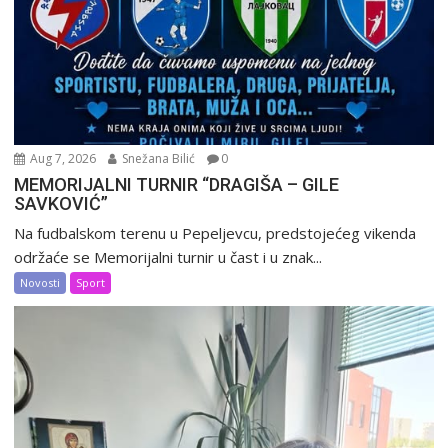
Aug 7, 2026
Snežana Bilić
0
MEMORIJALNI TURNIR “DRAGIŠA – GILE
SAVKOVIĆ”
Na fudbalskom terenu u Pepeljevcu, predstojećeg vikenda
održaće se Memorijalni turnir u čast i u znak...
Novosti
Sport