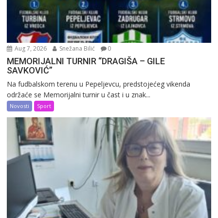
Aug 7, 2026
Snežana Bilić
0
MEMORIJALNI TURNIR “DRAGIŠA – GILE
SAVKOVIĆ”
Na fudbalskom terenu u Pepeljevcu, predstojećeg vikenda
održaće se Memorijalni turnir u čast i u znak...
Novosti
Sport