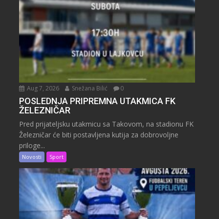
Aug 7, 2026
Snežana Bilić
0
POSLEDNJA PRIPREMNA UTAKMICA FK
ŽELEZNIČAR
Pred prijateljsku utakmicu sa Takovom, na stadionu FK
Železničar će biti postavljena kutija za dobrovoljne
priloge...
Novosti
Sport