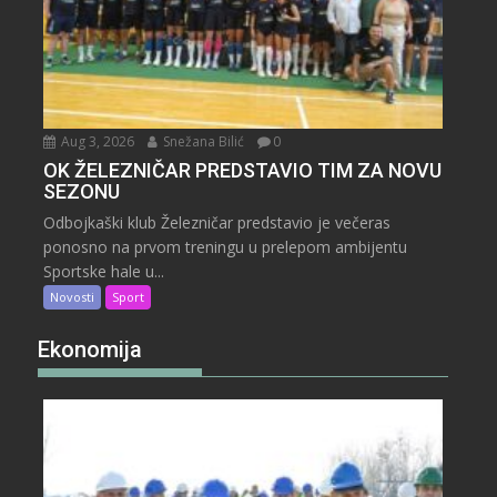
Aug 3, 2026
Snežana Bilić
0
OK ŽELEZNIČAR PREDSTAVIO TIM ZA NOVU
SEZONU
Odbojkaški klub Železničar predstavio je večeras
ponosno na prvom treningu u prelepom ambijentu
Sportske hale u...
Novosti
Sport
Ekonomija