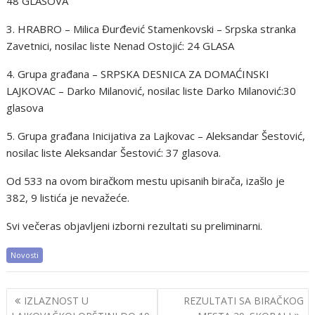
48 GLASOVA
3. HRABRO – Milica Đurđević Stamenkovski – Srpska stranka
Zavetnici, nosilac liste Nenad Ostojić: 24 GLASA
4. Grupa građana – SRPSKA DESNICA ZA DOMAĆINSKI
LAJKOVAC – Darko Milanović, nosilac liste Darko Milanović:30
glasova
5. Grupa građana Inicijativa za Lajkovac – Aleksandar Šestović,
nosilac liste Aleksandar Šestović: 37 glasova.
Od 533 na ovom biračkom mestu upisanih birača, izašlo je
382, 9 listića je nevažeće.
Svi večeras objavljeni izborni rezultati su preliminarni.
Novosti
Post
IZLAZNOST U
REZULTATI SA BIRAČKOG
navigation