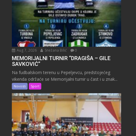
Aug 7, 2026
Snežana Bilić
0
MEMORIJALNI TURNIR “DRAGIŠA – GILE
SAVKOVIĆ”
Na fudbalskom terenu u Pepeljevcu, predstojećeg
vikenda održaće se Memorijalni turnir u čast i u znak...
Novosti
Sport