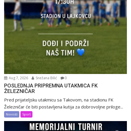
Aug 7, 2026
Snežana Bilić
0
POSLEDNJA PRIPREMNA UTAKMICA FK
ŽELEZNIČAR
Pred prijateljsku utakmicu sa Takovom, na stadionu FK
Železničar će biti postavljena kutija za dobrovoljne priloge...
Novosti
Sport