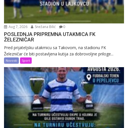
Aug 7, 2026
Snežana Bilić
0
POSLEDNJA PRIPREMNA UTAKMICA FK
ŽELEZNIČAR
Pred prijateljsku utakmicu sa Takovom, na stadionu FK
Železničar će biti postavljena kutija za dobrovoljne priloge...
Novosti
Sport