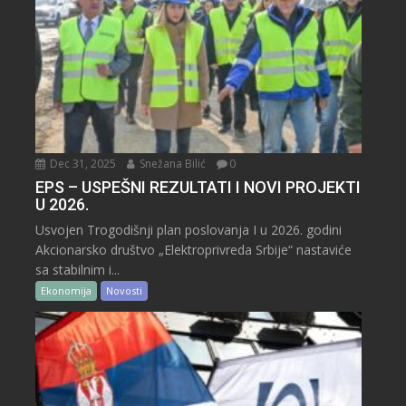
Dec 31, 2025
Snežana Bilić
0
EPS – USPEŠNI REZULTATI I NOVI PROJEKTI
U 2026.
Usvojen Trogodišnji plan poslovanja I u 2026. godini
Akcionarsko društvo „Elektroprivreda Srbije“ nastaviće
sa stabilnim i...
Ekonomija
Novosti