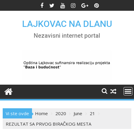
Skip
to
content
LAJKOVAC NA DLANU
Nezavisni internet portal
Vi ste ovde
Home
2020
June
21
REZULTAT SA PRVOG BIRAČKOG MESTA