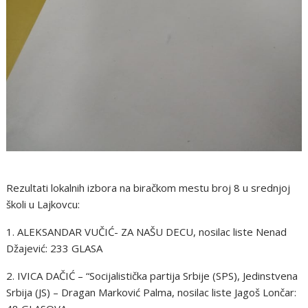
Rezultati lokalnih izbora na biračkom mestu broj 8 u srednjoj
školi u Lajkovcu:
1. ALEKSANDAR VUČIĆ- ZA NAŠU DECU, nosilac liste Nenad
Džajević: 233 GLASA
2. IVICA DAČIĆ – “Socijalistička partija Srbije (SPS), Jedinstvena
Srbija (JS) – Dragan Marković Palma, nosilac liste Jagoš Lončar: