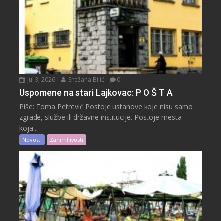
Jul 3, 2026
Snežana Bilić
0
Uspomene na stari Lajkovac: P O Š T A
Piše: Toma Petrović Postoje ustanove koje nisu samo
zgrade, službe ili državne institucije. Postoje mesta
koja...
Novosti
Zanimljivosti