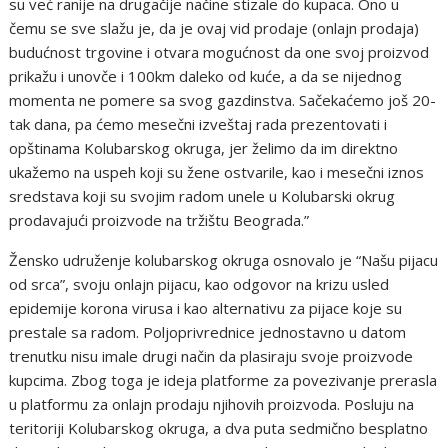
su već ranije na drugačije načine stizale do kupaca. Ono u
čemu se sve slažu je, da je ovaj vid prodaje (onlajn prodaja)
budućnost trgovine i otvara mogućnost da one svoj proizvod
prikažu i unovče i 100km daleko od kuće, a da se nijednog
momenta ne pomere sa svog gazdinstva. Sačekaćemo još 20-
tak dana, pa ćemo mesečni izveštaj rada prezentovati i
opštinama Kolubarskog okruga, jer želimo da im direktno
ukažemo na uspeh koji su žene ostvarile, kao i mesečni iznos
sredstava koji su svojim radom unele u Kolubarski okrug
prodavajući proizvode na tržištu Beograda.”
Žensko udruženje kolubarskog okruga osnovalo je “Našu pijacu
od srca”, svoju onlajn pijacu, kao odgovor na krizu usled
epidemije korona virusa i kao alternativu za pijace koje su
prestale sa radom. Poljoprivrednice jednostavno u datom
trenutku nisu imale drugi način da plasiraju svoje proizvode
kupcima. Zbog toga je ideja platforme za povezivanje prerasla
u platformu za onlajn prodaju njihovih proizvoda. Posluju na
teritoriji Kolubarskog okruga, a dva puta sedmično besplatno