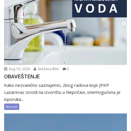
Aug 10, 2026
Snežana Bilić
0
OBAVEŠTENJE
Kako nezvanično saznajemo, zbog radova koje JPKP
Lazarevac izvodi na izvorištu u Nepričavi, onemogućena je
isporuka...
Novosti