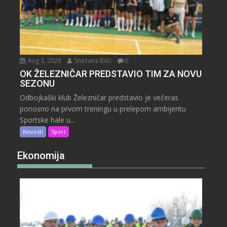
Aug 3, 2026
Snežana Bilić
0
OK ŽELEZNIČAR PREDSTAVIO TIM ZA NOVU
SEZONU
Odbojkaški klub Železničar predstavio je večeras
ponosno na prvom treningu u prelepom ambijentu
Sportske hale u...
Novosti
Sport
Ekonomija