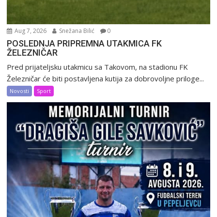
Aug 7, 2026
Snežana Bilić
0
POSLEDNJA PRIPREMNA UTAKMICA FK
ŽELEZNIČAR
Pred prijateljsku utakmicu sa Takovom, na stadionu FK
Železničar će biti postavljena kutija za dobrovoljne priloge...
Novosti
Sport