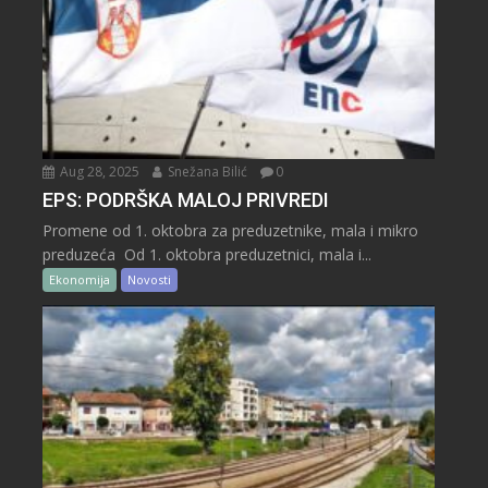
Aug 28, 2025
Snežana Bilić
0
EPS: PODRŠKA MALOJ PRIVREDI
Promene od 1. oktobra za preduzetnike, mala i mikro
preduzeća Od 1. oktobra preduzetnici, mala i...
Ekonomija
Novosti