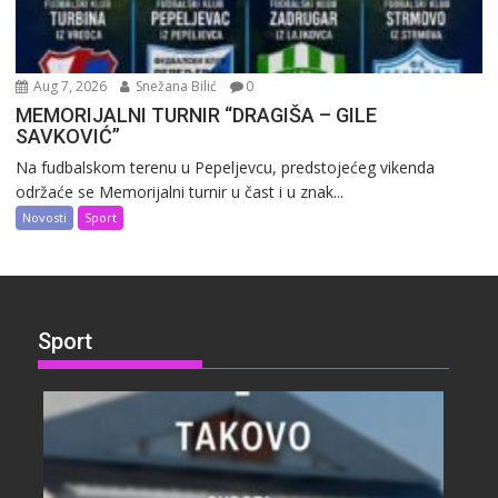
Aug 7, 2026
Snežana Bilić
0
MEMORIJALNI TURNIR “DRAGIŠA – GILE
SAVKOVIĆ”
Na fudbalskom terenu u Pepeljevcu, predstojećeg vikenda
održaće se Memorijalni turnir u čast i u znak...
Novosti
Sport
Sport