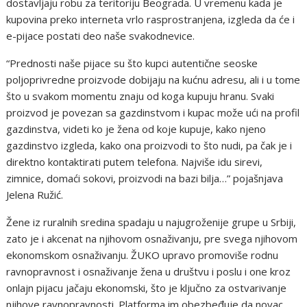
dostavljaju robu za teritoriju Beograda. U vremenu kada je
kupovina preko interneta vrlo rasprostranjena, izgleda da će i
e-pijace postati deo naše svakodnevice.
“Prednosti naše pijace su što kupci autentične seoske
poljoprivredne proizvode dobijaju na kućnu adresu, ali i u tome
što u svakom momentu znaju od koga kupuju hranu. Svaki
proizvod je povezan sa gazdinstvom i kupac može ući na profil
gazdinstva, videti ko je žena od koje kupuje, kako njeno
gazdinstvo izgleda, kako ona proizvodi to što nudi, pa čak je i
direktno kontaktirati putem telefona. Najviše idu sirevi,
zimnice, domaći sokovi, proizvodi na bazi bilja…” pojašnjava
Jelena Ružić.
Žene iz ruralnih sredina spadaju u najugroženije grupe u Srbiji,
zato je i akcenat na njihovom osnaživanju, pre svega njihovom
ekonomskom osnaživanju. ŽUKO upravo promoviše rodnu
ravnopravnost i osnaživanje žena u društvu i poslu i one kroz
onlajn pijacu jačaju ekonomski, što je ključno za ostvarivanje
njihove ravnopravnosti. Platforma im obezbeđuje da novac