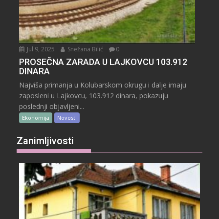
Jul 9, 2025
Snežana Bilić
0
PROSEČNA ZARADA U LAJKOVCU 103.912
DINARA
Najviša primanja u Kolubarskom okrugu i dalje imaju
zaposleni u Lajkovcu, 103.912 dinara, pokazuju
poslednji objavljeni...
Ekonomija
Novosti
Zanimljivosti