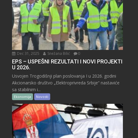
Dec 31, 2025
Snežana Bilić
0
EPS – USPEŠNI REZULTATI I NOVI PROJEKTI
U 2026.
Usvojen Trogodišnji plan poslovanja I u 2026. godini
Akcionarsko društvo „Elektroprivreda Srbije“ nastaviće
sa stabilnim i...
Ekonomija
Novosti