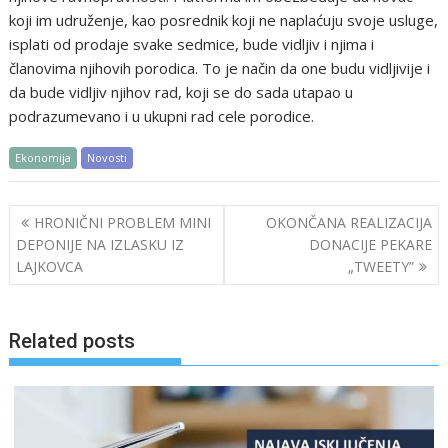
koji im udruženje, kao posrednik koji ne naplaćuju svoje usluge,
isplati od prodaje svake sedmice, bude vidljiv i njima i
članovima njihovih porodica. To je način da one budu vidljivije i
da bude vidljiv njihov rad, koji se do sada utapao u
podrazumevano i u ukupni rad cele porodice.
Ekonomija
Novosti
Post
HRONIČNI PROBLEM MINI
OKONČANA REALIZACIJA
navigation
DEPONIJE NA IZLASKU IZ
DONACIJE PEKARE
LAJKOVCA
„TWEETY”
Related posts