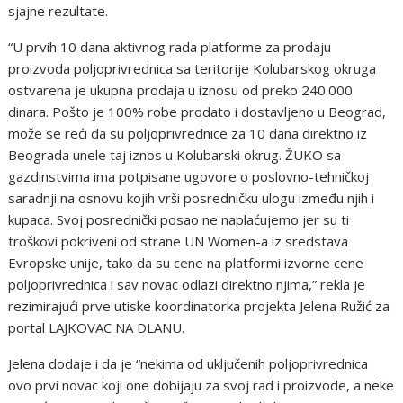
sjajne rezultate.
“U prvih 10 dana aktivnog rada platforme za prodaju
proizvoda poljoprivrednica sa teritorije Kolubarskog okruga
ostvarena je ukupna prodaja u iznosu od preko 240.000
dinara. Pošto je 100% robe prodato i dostavljeno u Beograd,
može se reći da su poljoprivrednice za 10 dana direktno iz
Beograda unele taj iznos u Kolubarski okrug. ŽUKO sa
gazdinstvima ima potpisane ugovore o poslovno-tehničkoj
saradnji na osnovu kojih vrši posredničku ulogu između njih i
kupaca. Svoj posrednički posao ne naplaćujemo jer su ti
troškovi pokriveni od strane UN Women-a iz sredstava
Evropske unije, tako da su cene na platformi izvorne cene
poljoprivrednica i sav novac odlazi direktno njima,” rekla je
rezimirajući prve utiske koordinatorka projekta Jelena Ružić za
portal LAJKOVAC NA DLANU.
Jelena dodaje i da je “nekima od uključenih poljoprivrednica
ovo prvi novac koji one dobijaju za svoj rad i proizvode, a neke