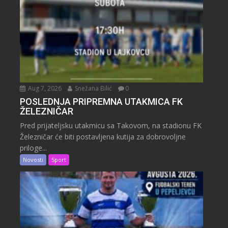
Aug 7, 2026
Snežana Bilić
0
POSLEDNJA PRIPREMNA UTAKMICA FK
ŽELEZNIČAR
Pred prijateljsku utakmicu sa Takovom, na stadionu FK
Železničar će biti postavljena kutija za dobrovoljne
priloge...
Novosti
Sport