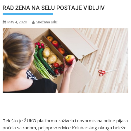
RAD ŽENA NA SELU POSTAJE VIDLJIV
May 4, 2020
Snežana Bilić
Tek što je ŽUKO platforma zaživela i novormirana online pijaca
počela sa radom, poljoprivrednice Kolubarskog okruga beleže