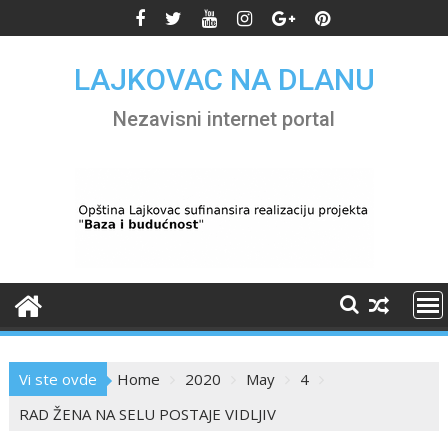
Skip
to
content
LAJKOVAC NA DLANU
Nezavisni internet portal
Vi ste ovde
Home
2020
May
4
RAD ŽENA NA SELU POSTAJE VIDLJIV