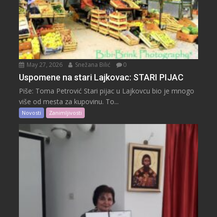
May 27, 2026
Snežana Bilić
0
Uspomene na stari Lajkovac: STARI PIJAC
Piše: Toma Petrović Stari pijac u Lajkovcu bio je mnogo
više od mesta za kupovinu. To...
Novosti
Zanimljivosti