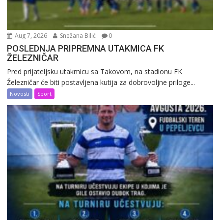
Aug 7, 2026
Snežana Bilić
0
POSLEDNJA PRIPREMNA UTAKMICA FK
ŽELEZNIČAR
Pred prijateljsku utakmicu sa Takovom, na stadionu FK
Železničar će biti postavljena kutija za dobrovoljne priloge...
Novosti
Sport