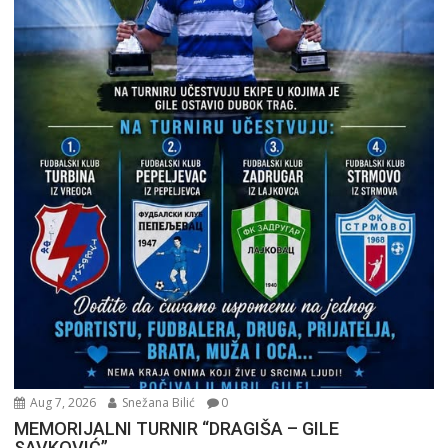
Aug 7, 2026
Snežana Bilić
0
MEMORIJALNI TURNIR “DRAGIŠA – GILE
SAVKOVIĆ”