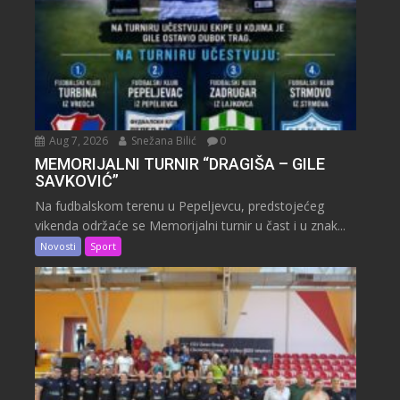
Aug 7, 2026
Snežana Bilić
0
MEMORIJALNI TURNIR “DRAGIŠA – GILE
SAVKOVIĆ”
Na fudbalskom terenu u Pepeljevcu, predstojećeg
vikenda održaće se Memorijalni turnir u čast i u znak...
Novosti
Sport