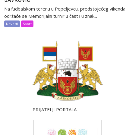
Na fudbalskom terenu u Pepeljevcu, predstojećeg vikenda
održaće se Memorijalni turnir u čast i u znak...
Novosti
Sport
PRIJATELJI PORTALA