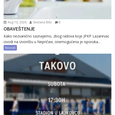
Aug 10, 2026
Snežana Bilić
0
OBAVEŠTENJE
Kako nezvanično saznajemo, zbog radova koje JPKP Lazarevac
izvodi na izvorištu u Nepričavi, onemogućena je isporuka...
Novosti