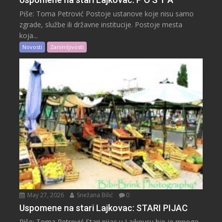
Piše: Toma Petrović Postoje ustanove koje nisu samo
zgrade, službe ili državne institucije. Postoje mesta
koja...
Novosti
Zanimljivosti
May 27, 2026
Snežana Bilić
0
Uspomene na stari Lajkovac: STARI PIJAC
Piše: Toma Petrović Stari pijac u Lajkovcu bio je mnogo