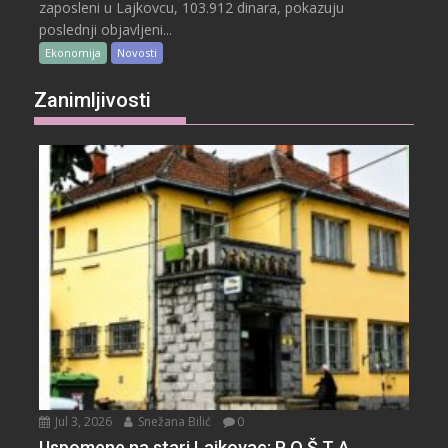
zaposleni u Lajkovcu, 103.912 dinara, pokazuju
poslednji objavljeni...
Ekonomija
Novosti
Zanimljivosti
Jul 3, 2026
Snežana Bilić
0
Uspomene na stari Lajkovac: P O Š T A