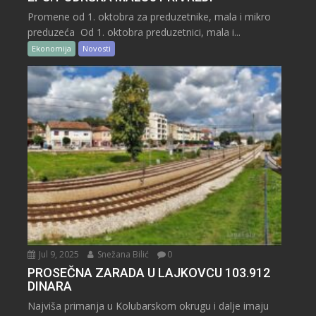
Promene od 1. oktobra za preduzetnike, mala i mikro
preduzeća Od 1. oktobra preduzetnici, mala i...
Ekonomija
Novosti
Jul 9, 2025
Snežana Bilić
0
PROSEČNA ZARADA U LAJKOVCU 103.912
DINARA
Najviša primanja u Kolubarskom okrugu i dalje imaju