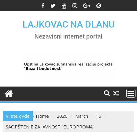
Skip
to
content
LAJKOVAC NA DLANU
Nezavisni internet portal
Vi ste ovde
Home
2020
March
16
SAOPŠTENJE ZA JAVNOST “EUROPROMA”