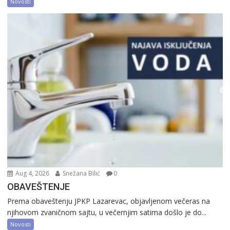
Novosti
Aug 4, 2026
Snežana Bilić
0
OBAVEŠTENJE
Prema obaveštenju JPKP Lazarevac, objavljenom večeras na
njihovom zvaničnom sajtu, u večernjim satima došlo je do...
Novosti