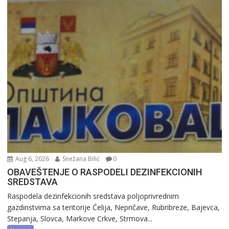
Aug 6, 2026
Snežana Bilić
0
OBAVEŠTENJE O RASPODELI DEZINFEKCIONIH
SREDSTAVA
Raspodela dezinfekcionih sredstava poljoprivrednim
gazdinstvima sa teritorije Ćelija, Nepričave, Rubribreze, Bajevca,
Stepanja, Slovca, Markove Crkve, Strmova...