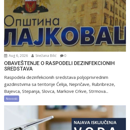
Aug 6, 2026
Snežana Bilić
0
OBAVEŠTENJE O RASPODELI DEZINFEKCIONIH
SREDSTAVA
Raspodela dezinfekcionih sredstava poljoprivrednim
gazdinstvima sa teritorije Ćelija, Nepričave, Rubribreze,
Bajevca, Stepanja, Slovca, Markove Crkve, Strmova...
Novosti