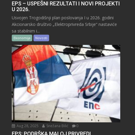
EPS – USPEŠNI REZULTATI I NOVI PROJEKTI
U 2026.
Usvojen Trogodišnji plan poslovanja I u 2026. godini
Akcionarsko društvo „Elektroprivreda Srbije“ nastaviće
sa stabilnim i...
Ekonomija
Novosti
Aug 28, 2025
Snežana Bilić
0
EPS: PODRŠKA MALOJ PRIVREDI