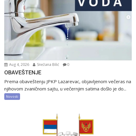
Aug 4, 2026
Snežana Bilić
0
OBAVEŠTENJE
Prema obaveštenju JPKP Lazarevac, objavljenom večeras na
njihovom zvaničnom sajtu, u večernjim satima došlo je do...
Novosti