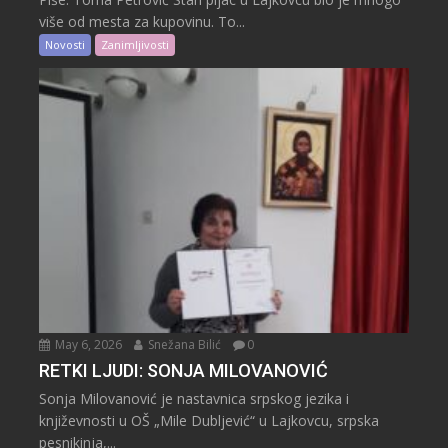
više od mesta za kupovinu. To...
Novosti
Zanimljivosti
May 6, 2026
Snežana Bilić
0
RETKI LJUDI: SONJA MILOVANOVIĆ
Sonja Milovanović je nastavnica srpskog jezika i
književnosti u OŠ „Mile Dubljević“ u Lajkovcu, srpska
pesnikinja,...