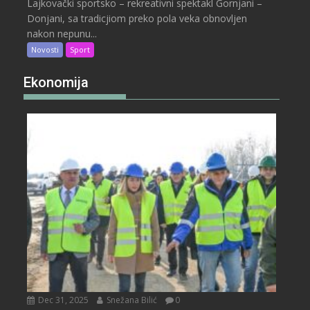
Lajkovački sportsko – rekreativni spektakl Gornjani –
Donjani, sa tradicjiom preko pola veka obnovljen
nakon nepunu...
Novosti
Sport
Ekonomija
Dec 31, 2025
Snežana Bilić
0