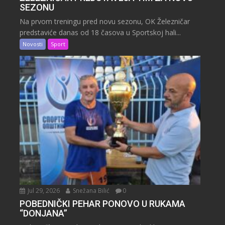
SEZONU
Na prvom treningu pred novu sezonu, OK Železničar
predstaviće danas od 18 časova u Sportskoj hali...
Novosti
Sport
Jul 29, 2026
Snežana Bilić
0
POBEDNIČKI PEHAR PONOVO U RUKAMA
“DONJANA”