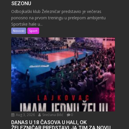
SEZONU
Odbojkaški klub Železničar predstavio je večeras
ponosno na prvom treningu u prelepom ambijentu
Sportske hale u...
Novosti
Sport
Aug 3, 2026
Snežana Bilić
0
DANAS U 18 ČASOVA U HALI, OK
ŽELEZNIČAR PREDSTAVLJA TIM ZA NOVU