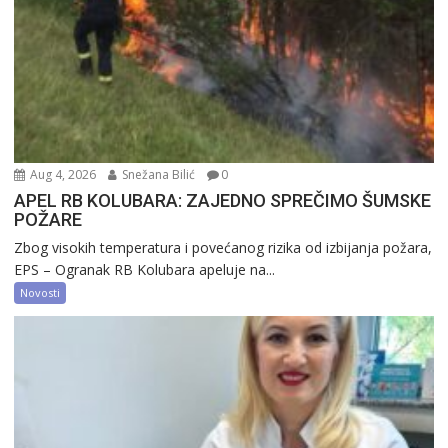
Aug 4, 2026
Snežana Bilić
0
APEL RB KOLUBARA: ZAJEDNO SPREČIMO ŠUMSKE
POŽARE
Zbog visokih temperatura i povećanog rizika od izbijanja požara,
EPS – Ogranak RB Kolubara apeluje na...
Novosti