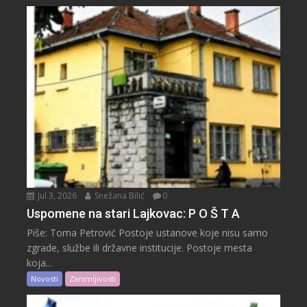
Jul 3, 2026
Snežana Bilić
0
Uspomene na stari Lajkovac: P O Š T A
Piše: Toma Petrović Postoje ustanove koje nisu samo
zgrade, službe ili državne institucije. Postoje mesta
koja...
Novosti
Zanimljivosti