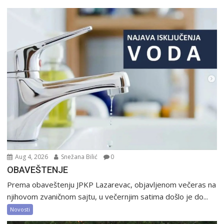
Aug 4, 2026
Snežana Bilić
0
OBAVEŠTENJE
Prema obaveštenju JPKP Lazarevac, objavljenom večeras na
njihovom zvaničnom sajtu, u večernjim satima došlo je do...
Novosti