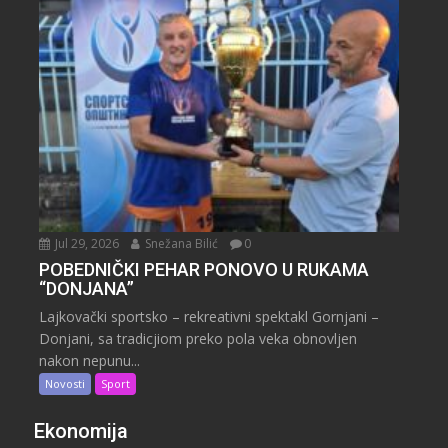
Jul 29, 2026
Snežana Bilić
0
POBEDNIČKI PEHAR PONOVO U RUKAMA
“DONJANA”
Lajkovački sportsko – rekreativni spektakl Gornjani –
Donjani, sa tradicjiom preko pola veka obnovljen
nakon nepunu...
Novosti
Sport
Ekonomija