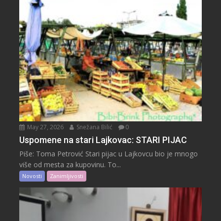
May 27, 2026
Snežana Bilić
0
Uspomene na stari Lajkovac: STARI PIJAC
Piše: Toma Petrović Stari pijac u Lajkovcu bio je mnogo
više od mesta za kupovinu. To...
Novosti
Zanimljivosti