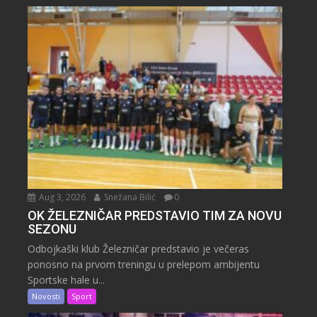
Aug 3, 2026
Snežana Bilić
0
OK ŽELEZNIČAR PREDSTAVIO TIM ZA NOVU
SEZONU
Odbojkaški klub Železničar predstavio je večeras
ponosno na prvom treningu u prelepom ambijentu
Sportske hale u...
Novosti
Sport