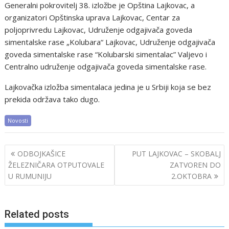
Generalni pokrovitelj 38. izložbe je Opština Lajkovac, a
organizatori Opštinska uprava Lajkovac, Centar za
poljoprivredu Lajkovac, Udruženje odgajivača goveda
simentalske rase „Kolubara“ Lajkovac, Udruženje odgajivača
goveda simentalske rase “Kolubarski simentalac” Valjevo i
Centralno udruženje odgajivača goveda simentalske rase.
Lajkovačka izložba simentalaca jedina je u Srbiji koja se bez
prekida održava tako dugo.
Novosti
Post
ODBOJKAŠICE
PUT LAJKOVAC – SKOBALJ
navigation
ŽELEZNIČARA OTPUTOVALE
ZATVOREN DO
U RUMUNIJU
2.OKTOBRA
Related posts