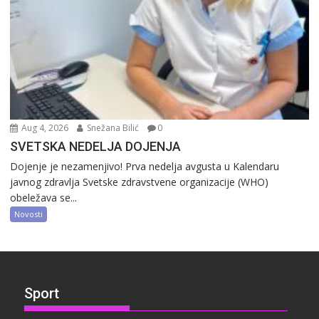
Aug 4, 2026
Snežana Bilić
0
SVETSKA NEDELJA DOJENJA
Dojenje je nezamenjivo! Prva nedelja avgusta u Kalendaru
javnog zdravlja Svetske zdravstvene organizacije (WHO)
obeležava se...
Novosti
Sport