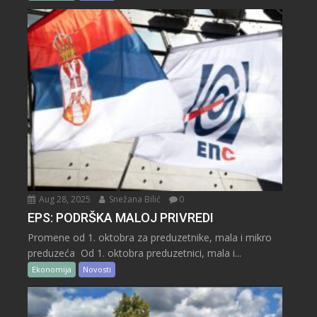
Aug 28, 2025
Snežana Bilić
0
EPS: PODRŠKA MALOJ PRIVREDI
Promene od 1. oktobra za preduzetnike, mala i mikro
preduzeća Od 1. oktobra preduzetnici, mala i...
Ekonomija
Novosti