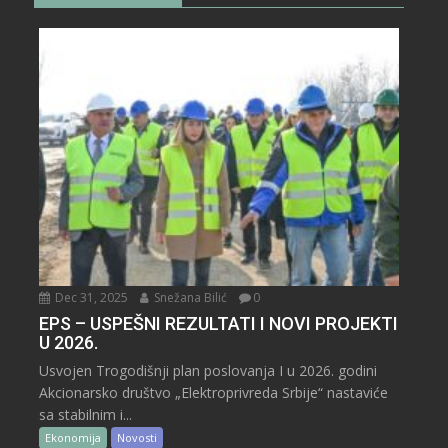
Dec 31, 2025
Snežana Bilić
0
EPS – USPEŠNI REZULTATI I NOVI PROJEKTI
U 2026.
Usvojen Trogodišnji plan poslovanja I u 2026. godini
Akcionarsko društvo „Elektroprivreda Srbije“ nastaviće
sa stabilnim i...
Ekonomija
Novosti