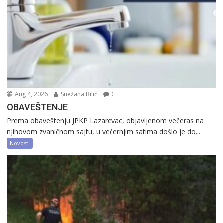
Aug 4, 2026
Snežana Bilić
0
OBAVEŠTENJE
Prema obaveštenju JPKP Lazarevac, objavljenom večeras na
njihovom zvaničnom sajtu, u večernjim satima došlo je do...
Novosti