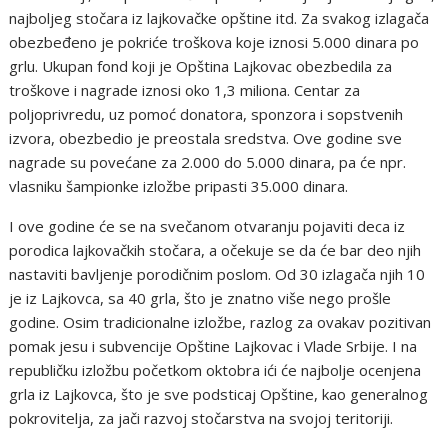
najboljeg stočara iz lajkovačke opštine itd. Za svakog izlagača
obezbeđeno je pokriće troškova koje iznosi 5.000 dinara po
grlu. Ukupan fond koji je Opština Lajkovac obezbedila za
troškove i nagrade iznosi oko 1,3 miliona. Centar za
poljoprivredu, uz pomoć donatora, sponzora i sopstvenih
izvora, obezbedio je preostala sredstva. Ove godine sve
nagrade su povećane za 2.000 do 5.000 dinara, pa će npr.
vlasniku šampionke izložbe pripasti 35.000 dinara.
I ove godine će se na svečanom otvaranju pojaviti deca iz
porodica lajkovačkih stočara, a očekuje se da će bar deo njih
nastaviti bavljenje porodičnim poslom. Od 30 izlagača njih 10
je iz Lajkovca, sa 40 grla, što je znatno više nego prošle
godine. Osim tradicionalne izložbe, razlog za ovakav pozitivan
pomak jesu i subvencije Opštine Lajkovac i Vlade Srbije. I na
republičku izložbu početkom oktobra ići će najbolje ocenjena
grla iz Lajkovca, što je sve podsticaj Opštine, kao generalnog
pokrovitelja, za jači razvoj stočarstva na svojoj teritoriji.