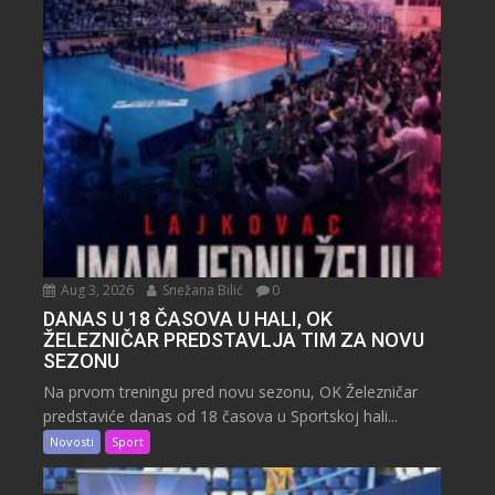
Aug 3, 2026
Snežana Bilić
0
DANAS U 18 ČASOVA U HALI, OK
ŽELEZNIČAR PREDSTAVLJA TIM ZA NOVU
SEZONU
Na prvom treningu pred novu sezonu, OK Železničar
predstaviće danas od 18 časova u Sportskoj hali...
Novosti
Sport