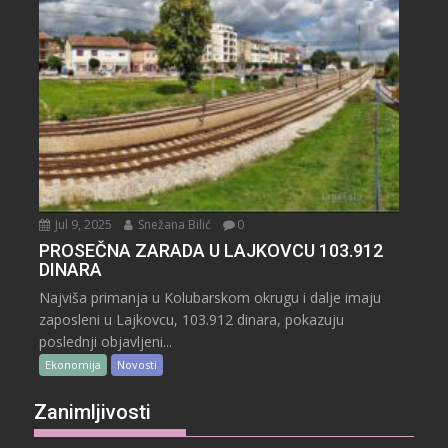
Jul 9, 2025
Snežana Bilić
0
PROSEČNA ZARADA U LAJKOVCU 103.912
DINARA
Najviša primanja u Kolubarskom okrugu i dalje imaju
zaposleni u Lajkovcu, 103.912 dinara, pokazuju
poslednji objavljeni...
Ekonomija
Novosti
Zanimljivosti