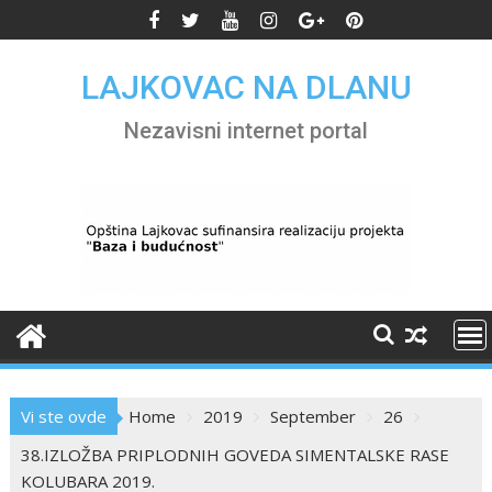
Skip
to
content
LAJKOVAC NA DLANU
Nezavisni internet portal
Vi ste ovde
Home
2019
September
26
38.IZLOŽBA PRIPLODNIH GOVEDA SIMENTALSKE RASE
KOLUBARA 2019.