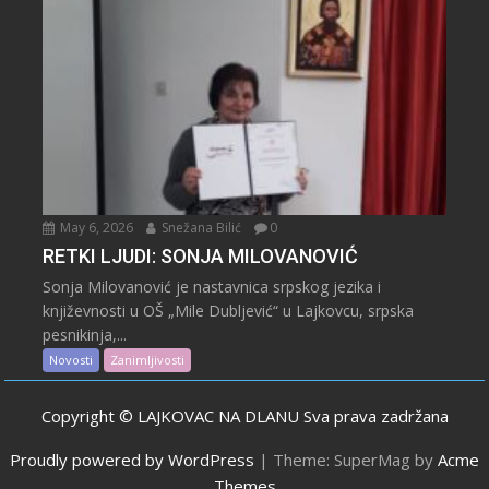
May 6, 2026
Snežana Bilić
0
RETKI LJUDI: SONJA MILOVANOVIĆ
Sonja Milovanović je nastavnica srpskog jezika i
književnosti u OŠ „Mile Dubljević“ u Lajkovcu, srpska
pesnikinja,...
Novosti
Zanimljivosti
Copyright © LAJKOVAC NA DLANU Sva prava zadržana
Proudly powered by WordPress
|
Theme: SuperMag by
Acme
Themes