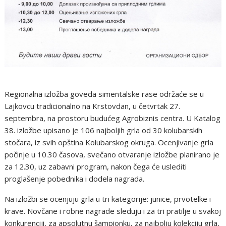
Regionalna izložba goveda simentalske rase održaće se u
Lajkovcu tradicionalno na Krstovdan, u četvrtak 27.
septembra, na prostoru budućeg Agrobiznis centra. U Katalog
38. izložbe upisano je 106 najboljih grla od 30 kolubarskih
stočara, iz svih opština Kolubarskog okruga. Ocenjivanje grla
počinje u 10.30 časova, svečano otvaranje izložbe planirano je
za 12.30, uz zabavni program, nakon čega će uslediti
proglašenje pobednika i dodela nagrada.
Na izložbi se ocenjuju grla u tri kategorije: junice, prvotelke i
krave. Novčane i robne nagrade sleduju i za tri pratilje u svakoj
konkurenciji, za apsolutnu šampionku, za najbolju kolekciju grla,