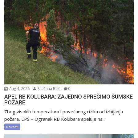
Aug 4, 2026
Snežana Bilić
0
APEL RB KOLUBARA: ZAJEDNO SPREČIMO ŠUMSKE
POŽARE
Zbog visokih temperatura i povećanog rizika od izbijanja
požara, EPS – Ogranak RB Kolubara apeluje na...
Novosti